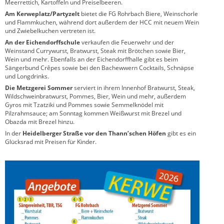
Meerrettich, Kartoffeln und Preiselbeeren.
Am Kerweplatz/Partyzelt
bietet die FG Rohrbach Biere, Weinschorle
und Flammkuchen, während dort außerdem der HCC mit neuem Wein
und Zwiebelkuchen vertreten ist.
An der Eichendorffschule
verkaufen die Feuerwehr und der
Weinstand Currywurst, Bratwurst, Steak mit Brötchen sowie Bier,
Wein und mehr. Ebenfalls an der Eichendorffhalle gibt es beim
Sängerbund Crêpes sowie bei den Bachewwern Cocktails, Schnäpse
und Longdrinks.
Die Metzgerei Sommer
serviert in ihrem Innenhof Bratwurst, Steak,
Wildschweinbratwurst, Pommes, Bier, Wein und mehr, außerdem
Gyros mit Tzatziki und Pommes sowie Semmelknödel mit
Pilzrahmsauce; am Sonntag kommen Weißwurst mit Brezel und
Obazda mit Brezel hinzu.
In der
Heidelberger Straße vor den Thann’schen Höfen
gibt es ein
Glücksrad mit Preisen für Kinder.