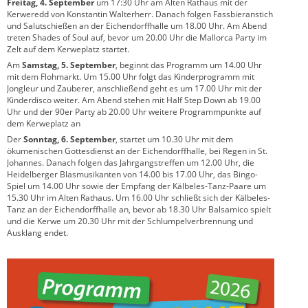
Freitag, 4. September
um 17:30 Uhr am Alten Rathaus mit der
Kerweredd von Konstantin Walterherr. Danach folgen Fassbieranstich
und Salutschießen an der Eichendorffhalle um 18.00 Uhr. Am Abend
treten Shades of Soul auf, bevor um 20.00 Uhr die Mallorca Party im
Zelt auf dem Kerweplatz startet.
Am
Samstag, 5. September
, beginnt das Programm um 14.00 Uhr
mit dem Flohmarkt. Um 15.00 Uhr folgt das Kinderprogramm mit
Jongleur und Zauberer, anschließend geht es um 17.00 Uhr mit der
Kinderdisco weiter. Am Abend stehen mit Half Step Down ab 19.00
Uhr und der 90er Party ab 20.00 Uhr weitere Programmpunkte auf
dem Kerweplatz an
Der
Sonntag, 6. September
, startet um 10.30 Uhr mit dem
ökumenischen Gottesdienst an der Eichendorffhalle, bei Regen in St.
Johannes. Danach folgen das Jahrgangstreffen um 12.00 Uhr, die
Heidelberger Blasmusikanten von 14.00 bis 17.00 Uhr, das Bingo-
Spiel um 14.00 Uhr sowie der Empfang der Kälbeles-Tanz-Paare um
15.30 Uhr im Alten Rathaus. Um 16.00 Uhr schließt sich der Kälbeles-
Tanz an der Eichendorffhalle an, bevor ab 18.30 Uhr Balsamico spielt
und die Kerwe um 20.30 Uhr mit der Schlumpelverbrennung und
Ausklang endet.