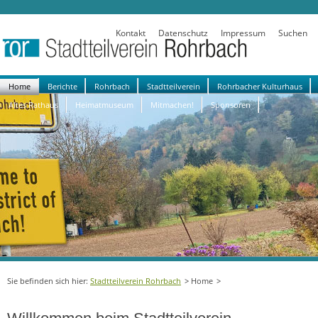
Kontakt
Datenschutz
Impressum
Suchen
Navigation
Home
Berichte
Rohrbach
Stadtteilverein
Rohrbacher Kulturhaus
überspringen
Altes Rathaus
Heimatmuseum
Mitmachen!
Sponsoren
Stadtteilverein Rohrbach
Home