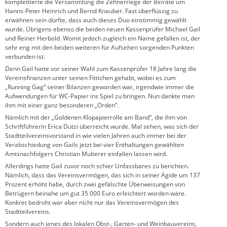
komplettierte die Versammlung die Zehnerriege der Beiräte um
Hanns-Peter Heinrich und Bernd Knauber. Fast überflüssig zu
erwähnen sein dürfte, dass auch dieses Duo einstimmig gewählt
wurde. Übrigens ebenso die beiden neuen Kassenprüfer Michael Gail
und Reiner Herbold. Womit jedoch zugleich ein Name gefallen ist, der
sehr eng mit den beiden weiteren für Aufsehen sorgenden Punkten
verbunden ist.
Denn Gail hatte vor seiner Wahl zum Kassenprüfer 18 Jahre lang die
Vereinsfinanzen unter seinen Fittichen gehabt, wobei es zum
„Running Gag“ seiner Bilanzen geworden war, irgendwie immer die
Aufwendungen für WC-Papier ins Spiel zu bringen. Nun dankte man
ihm mit einer ganz besonderen „Orden“.
Nämlich mit der „Goldenen Klopapierrolle am Band“, die ihm von
Schriftführerin Erica Dutzi überreicht wurde. Mal sehen, was sich der
Stadtteilvereinsvorstand in wie vielen Jahren auch immer bei der
Verabschiedung von Gails jetzt bei vier Enthaltungen gewählten
Amtsnachfolgers Christian Multerer einfallen lassen wird.
Allerdings hatte Gail zuvor noch schier Unfassbares zu berichten.
Nämlich, dass das Vereinsvermögen, das sich in seiner Ägide um 137
Prozent erhöht habe, durch zwei gefälschte Überweisungen von
Betrügern beinahe um gut 35 000 Euro erleichtert worden wäre.
Konkret bedroht war aber nicht nur das Vereinsvermögen des
Stadtteilvereins.
Sondern auch jenes des lokalen Obst-, Garten- und Weinbauvereins,