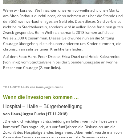
Wenn wir kurz vor Weihnachten unserem vorweihnachtlichen Markt
am Alten Rathaus durchführen, dann nehmen wir über die Stände und
den Glühweinverkauf einiges an Geld ein. Doch dieses Geld verbleibt
nicht beim Stadtteilverein, sondern wird in voller Höhe für einen guten
Zweck gespendet. Beim Weihnachtsmarkt 2018 kamen auf diese
Weise 2.300 € zusammen. Dieses Geld wurde nun an die Stiftung
Courage übergeben, die sich unter anderem um Kinder kümmert, die
chronisch an sehr seltenen Krankheiten leiden.
Auf dem Foto: Hans-Peter Droste, Erica Dutzi und Heide Kaltschmidt
(von links) vom Stadtteilverein bei der Spendenübergabe an Ivonne
Becker von Courage (2. von links).
18.11.2018 18:35
von Hans-Jürgen Fuchs
Wenn die Investoren kommen …
Hospital – Halle – Bürgerbeteiligung
von Hans-Jürgen Fuchs (17.11.2018)
„Die wirklich wichtigen Entscheidungen fallen, wenn die Investoren
kommen!” Das sagte ich, als vor fünf Jahren die Diskussion um die
Zukunft des Hospitalgeländes begannen. „Aber nein”, wurde man von
Seiten der Stadt nicht müde zu beteuern, „die Bürger werden