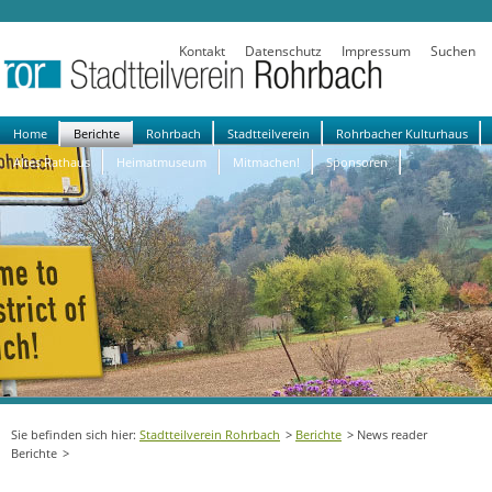
Kontakt
Datenschutz
Impressum
Suchen
Navigation
Home
Berichte
Rohrbach
Stadtteilverein
Rohrbacher Kulturhaus
überspringen
Altes Rathaus
Heimatmuseum
Mitmachen!
Sponsoren
Stadtteilverein Rohrbach
Berichte
News reader
Berichte