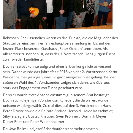
Rohrbach. Schlussendlich waren es drei Punkte, die die Mitglieder des
Stadtteilvereins bei ihrer Jahreshauptversammlung im bis auf den
letzten Platz besetzten Gasthaus „Roter Ochsen“ umtrieben. Als
allererster zu nennen ist, dass der 1. Vorsitzende Hans-Jürgen Fuchs
zwar wieder kandidierte.
Doch er selbst konnte aufgrund einer Erkrankung nicht anwesend
sein. Daher wurde das Jahresfazit 2018 von der 2. Vorsitzenden Karin
Weidenheimer gezogen, was ihr ganz ausgezeichnet gelang. Bei der
späteren Wahl des 1. Vorsitzenden zeigte sich dann, wie überaus
stark das Engagement von Fuchs geschätzt wird.
Denn er wurde trotz Absenz einstimmig in seinem Amt bestätigt.
Doch auch diejenigen Vorstandsmitglieder, die da waren, wurden
unisono wiedergewählt. Zu traf dies auf den 3. Vorsitzenden Hans-
Peter Droste sowie die Beiräte Andrea Herbold, Heide Kaltschmidt,
Sibylle Ziegler, Gustav Knauber, Sven Kröhnert, Dominik Meyer,
Dieter Roos und Peter Weidenheimer.
Da Uwe Bellm und Josef Scherhaufer nicht mehr antraten,