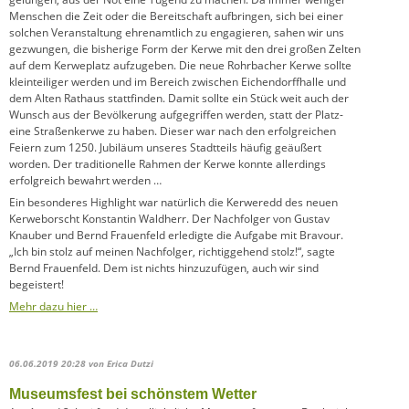
Menschen die Zeit oder die Bereitschaft aufbringen, sich bei einer
solchen Veranstaltung ehrenamtlich zu engagieren, sahen wir uns
gezwungen, die bisherige Form der Kerwe mit den drei großen Zelten
auf dem Kerweplatz aufzugeben. Die neue Rohrbacher Kerwe sollte
kleinteiliger werden und im Bereich zwischen Eichendorffhalle und
dem Alten Rathaus stattfinden. Damit sollte ein Stück weit auch der
Wunsch aus der Bevölkerung aufgegriffen werden, statt der Platz-
eine Straßenkerwe zu haben. Dieser war nach den erfolgreichen
Feiern zum 1250. Jubiläum unseres Stadtteils häufig geäußert
worden. Der traditionelle Rahmen der Kerwe konnte allerdings
erfolgreich bewahrt werden …
Ein besonderes Highlight war natürlich die Kerweredd des neuen
Kerweborscht Konstantin Waldherr. Der Nachfolger von Gustav
Knauber und Bernd Frauenfeld erledigte die Aufgabe mit Bravour.
„Ich bin stolz auf meinen Nachfolger, richtiggehend stolz!“, sagte
Bernd Frauenfeld. Dem ist nichts hinzuzufügen, auch wir sind
begeistert!
Mehr dazu hier …
06.06.2019 20:28
von Erica Dutzi
Museumsfest bei schönstem Wetter