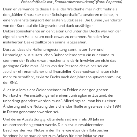
Eichendoffhalle mit „Standardbeschmückung” (Foto: Popanda)
Denn er verwandelte diese Halle, der Weidenheimer nicht mehr als
den „kühlen Charakter einer Schulsporthalle“ attestieren möchte, in
einen Veranstaltungsort der ersten Güteklasse. Die Bühne „wanderte“
von der Kurz- auf die Längsseite und dank unzähliger
Dekorationselemente an den Seiten und unter der Decke war von der
eigentlichen Halle kaum noch etwas zu erkennen. Von den fest
installierten Basketballkörben einmal abgesehen.
Daraus, dass die Hallenumgestaltung samt neuer Ton- und
Lichtanlage plus zusätzlichen Bühnenelementen ein nur einmal zu
stemmender Kraftakt war, machen alle darin Involvierten nicht das
geringste Geheimnis. Allein von der Personaldecke her sei ein
„solcher ehrenamtlicher und finanzieller Riesenaufwand heute nicht
mehr zu schaffen“, erklärte Fuchs nach der Jahreshauptversammlung
der RNZ.
Alles in allem sieht Weidenheimer im Fehlen einer geeigneten
Rohrbacher Veranstaltungshalle einen „untragbarer Zustand, der
unbedingt geändert werden muss“. Allerdings sei man bis zu einer
Änderung auf die Nutzung der Eichendorffhalle angewiesen, die 1984
in Dienst genommen worden sei.
Und deren Ausstattung größtenteils seit mehr als 30 Jahren
ununterbrochen genutzt werde. Die hieraus resultierenden
Beschwerden von Nutzern der Halle wie etwa den Rohrbacher
Vereinen habe man daher zum Anlass für eine Initiative zur