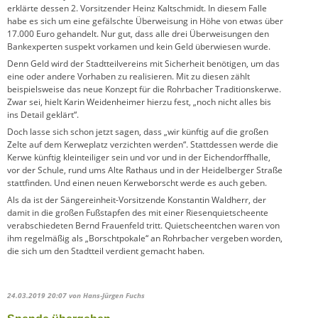
erklärte dessen 2. Vorsitzender Heinz Kaltschmidt. In diesem Falle
habe es sich um eine gefälschte Überweisung in Höhe von etwas über
17.000 Euro gehandelt. Nur gut, dass alle drei Überweisungen den
Bankexperten suspekt vorkamen und kein Geld überwiesen wurde.
Denn Geld wird der Stadtteilvereins mit Sicherheit benötigen, um das
eine oder andere Vorhaben zu realisieren. Mit zu diesen zählt
beispielsweise das neue Konzept für die Rohrbacher Traditionskerwe.
Zwar sei, hielt Karin Weidenheimer hierzu fest, „noch nicht alles bis
ins Detail geklärt“.
Doch lasse sich schon jetzt sagen, dass „wir künftig auf die großen
Zelte auf dem Kerweplatz verzichten werden“. Stattdessen werde die
Kerwe künftig kleinteiliger sein und vor und in der Eichendorffhalle,
vor der Schule, rund ums Alte Rathaus und in der Heidelberger Straße
stattfinden. Und einen neuen Kerweborscht werde es auch geben.
Als da ist der Sängereinheit-Vorsitzende Konstantin Waldherr, der
damit in die großen Fußstapfen des mit einer Riesenquietscheente
verabschiedeten Bernd Frauenfeld tritt. Quietscheentchen waren von
ihm regelmäßig als „Borschtpokale“ an Rohrbacher vergeben worden,
die sich um den Stadtteil verdient gemacht haben.
24.03.2019 20:07
von Hans-Jürgen Fuchs