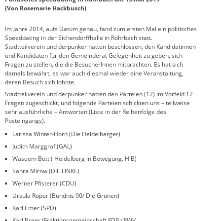
(Von Rosemarie Hackbusch)
Im Jahre 2014, aufs Datum genau, fand zum ersten Mal ein politisches
Speeddating in der Eichendorffhalle in Rohrbach statt.
Stadtteilverein und derpunker hatten beschlossen, den Kandidatinnen
und Kandidaten für den Gemeinderat Gelegenheit zu geben, sich
Fragen zu stellen, die die BesucherInnen mitbrachten. Es hat sich
damals bewährt, es war auch diesmal wieder eine Veranstaltung,
deren Besuch sich lohnte.
Stadtteilverein und derpunker hatten den Parteien (12) im Vorfeld 12
Fragen zugeschickt, und folgende Parteien schickten uns – teilweise
sehr ausführliche – Antworten (Liste in der Reihenfolge des
Posteingangs).
Larissa Winter-Horn (Die Heidelberger)
Judith Marggraf (GAL)
Waseem Butt ( Heidelberg in Bewegung, HiB)
Sahra Mirow (DIE LINKE)
Werner Pfisterer (CDU)
Ursula Röper (Bündnis 90/ Die Grünen)
Karl Emer (SPD)
Karl Breer (Fraktionsgemeinschaft FDP / FWV