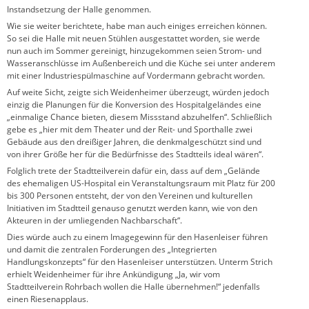
Instandsetzung der Halle genommen.
Wie sie weiter berichtete, habe man auch einiges erreichen können.
So sei die Halle mit neuen Stühlen ausgestattet worden, sie werde
nun auch im Sommer gereinigt, hinzugekommen seien Strom- und
Wasseranschlüsse im Außenbereich und die Küche sei unter anderem
mit einer Industriespülmaschine auf Vordermann gebracht worden.
Auf weite Sicht, zeigte sich Weidenheimer überzeugt, würden jedoch
einzig die Planungen für die Konversion des Hospitalgeländes eine
„einmalige Chance bieten, diesem Missstand abzuhelfen“. Schließlich
gebe es „hier mit dem Theater und der Reit- und Sporthalle zwei
Gebäude aus den dreißiger Jahren, die denkmalgeschützt sind und
von ihrer Größe her für die Bedürfnisse des Stadtteils ideal wären“.
Folglich trete der Stadtteilverein dafür ein, dass auf dem „Gelände
des ehemaligen US-Hospital ein Veranstaltungsraum mit Platz für 200
bis 300 Personen entsteht, der von den Vereinen und kulturellen
Initiativen im Stadtteil genauso genutzt werden kann, wie von den
Akteuren in der umliegenden Nachbarschaft“.
Dies würde auch zu einem Imagegewinn für den Hasenleiser führen
und damit die zentralen Forderungen des „Integrierten
Handlungskonzepts“ für den Hasenleiser unterstützen. Unterm Strich
erhielt Weidenheimer für ihre Ankündigung „Ja, wir vom
Stadtteilverein Rohrbach wollen die Halle übernehmen!“ jedenfalls
einen Riesenapplaus.