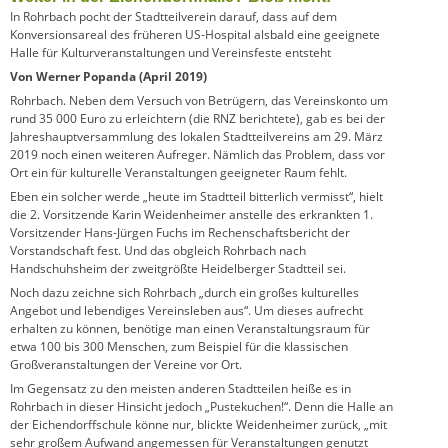
In Rohrbach pocht der Stadtteilverein darauf, dass auf dem
Konversionsareal des früheren US-Hospital alsbald eine geeignete
Halle für Kulturveranstaltungen und Vereinsfeste entsteht
Von Werner Popanda (April 2019)
Rohrbach. Neben dem Versuch von Betrügern, das Vereinskonto um
rund 35 000 Euro zu erleichtern (die RNZ berichtete), gab es bei der
Jahreshauptversammlung des lokalen Stadtteilvereins am 29. März
2019 noch einen weiteren Aufreger. Nämlich das Problem, dass vor
Ort ein für kulturelle Veranstaltungen geeigneter Raum fehlt.
Eben ein solcher werde „heute im Stadtteil bitterlich vermisst“, hielt
die 2. Vorsitzende Karin Weidenheimer anstelle des erkrankten 1.
Vorsitzender Hans-Jürgen Fuchs im Rechenschaftsbericht der
Vorstandschaft fest. Und das obgleich Rohrbach nach
Handschuhsheim der zweitgrößte Heidelberger Stadtteil sei.
Noch dazu zeichne sich Rohrbach „durch ein großes kulturelles
Angebot und lebendiges Vereinsleben aus“. Um dieses aufrecht
erhalten zu können, benötige man einen Veranstaltungsraum für
etwa 100 bis 300 Menschen, zum Beispiel für die klassischen
Großveranstaltungen der Vereine vor Ort.
Im Gegensatz zu den meisten anderen Stadtteilen heiße es in
Rohrbach in dieser Hinsicht jedoch „Pustekuchen!“. Denn die Halle an
der Eichendorffschule könne nur, blickte Weidenheimer zurück, „mit
sehr großem Aufwand angemessen für Veranstaltungen genutzt