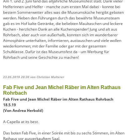
Am 1. und 2. Juni fand das alljährliche Museumsfest statt. Dank vieler
Helferinnen und Helfer - manche zum ersten Mal dabei - konnte bei
bestem Sommerwetter alles was die Museumsküche hergibt geboten
werden. Neben den Führungen durch das bewährte Museumsteam
gab es im Hof kalte Getränke, die beliebten Maultaschen und leckere
Kuchen - herzlichen Dank an alle Kuchenspender! Jung und alt aus
Rohrbach, aber auch von außerhalb, konnten sich im wunderbarer
Atmosphäre unterhalten, informieren, austauschen und viele wollen
wiederkommen; mit der Familie oder gar mit der gesamten
Schulklasse. Dafür ist das Museumsfest da - um Werbung für
Rohrbach und seine Geschichte zu machen!
23.05.2019 20:30
von Christian Multerer
Fab Five und Jean Michel Räber im Alten Rathaus
Rohrbach
Fab Five und Jean Michel Räber im Alten Rathaus Rohrbach
18.5.19
(Von Andrea Herbold)
A-Capella at its best.
Das boten Fab Five, in einer Soirée mit bis zu sechs Stimmen, im Alten
Rathaus vor ausverkauftem Saal.