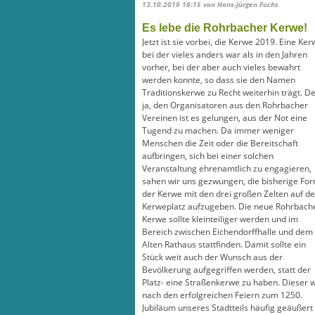
13.10.2019 16:15
von Hans-Jürgen Fuchs
Es lebe die Rohrbacher Kerwe!
Jetzt ist sie vorbei, die Kerwe 2019. Eine Ker
bei der vieles anders war als in den Jahren
vorher, bei der aber auch vieles bewahrt
werden konnte, so dass sie den Namen
Traditionskerwe zu Recht weiterhin trägt. D
ja, den Organisatoren aus den Rohrbacher
Vereinen ist es gelungen, aus der Not eine
Tugend zu machen. Da immer weniger
Menschen die Zeit oder die Bereitschaft
aufbringen, sich bei einer solchen
Veranstaltung ehrenamtlich zu engagieren,
sahen wir uns gezwungen, die bisherige Fo
der Kerwe mit den drei großen Zelten auf d
Kerweplatz aufzugeben. Die neue Rohrbach
Kerwe sollte kleinteiliger werden und im
Bereich zwischen Eichendorffhalle und dem
Alten Rathaus stattfinden. Damit sollte ein
Stück weit auch der Wunsch aus der
Bevölkerung aufgegriffen werden, statt der
Platz- eine Straßenkerwe zu haben. Dieser 
nach den erfolgreichen Feiern zum 1250.
Jubiläum unseres Stadtteils häufig geäußert