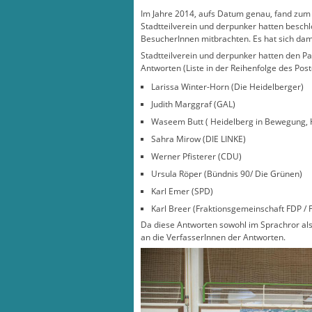
Im Jahre 2014, aufs Datum genau, fand zum e
Stadtteilverein und derpunker hatten beschl
BesucherInnen mitbrachten. Es hat sich dam
Stadtteilverein und derpunker hatten den Par
Antworten (Liste in der Reihenfolge des Pos
Larissa Winter-Horn (Die Heidelberger)
Judith Marggraf (GAL)
Waseem Butt ( Heidelberg in Bewegung, 
Sahra Mirow (DIE LINKE)
Werner Pfisterer (CDU)
Ursula Röper (Bündnis 90/ Die Grünen)
Karl Emer (SPD)
Karl Breer (Fraktionsgemeinschaft FDP /
Da diese Antworten sowohl im Sprachror als
an die VerfasserInnen der Antworten.