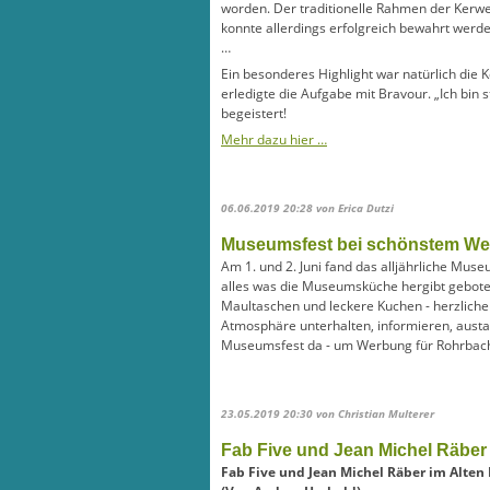
worden. Der traditionelle Rahmen der Kerw
konnte allerdings erfolgreich bewahrt werd
…
Ein besonderes Highlight war natürlich di
erledigte die Aufgabe mit Bravour. „Ich bin 
begeistert!
Mehr dazu hier …
06.06.2019 20:28
von Erica Dutzi
Museumsfest bei schönstem Wet
Am 1. und 2. Juni fand das alljährliche Mu
alles was die Museumsküche hergibt gebot
Maultaschen und leckere Kuchen - herzliche
Atmosphäre unterhalten, informieren, austa
Museumsfest da - um Werbung für Rohrbach
23.05.2019 20:30
von Christian Multerer
Fab Five und Jean Michel Räber
Fab Five und Jean Michel Räber im Alten