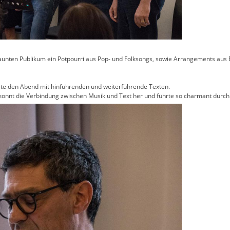
unten Publikum ein Potpourri aus Pop- und Folksongs, sowie Arrangements aus Et
ete den Abend mit hinführenden und weiterführende Texten.
 gekonnt die Verbindung zwischen Musik und Text her und führte so charmant durc