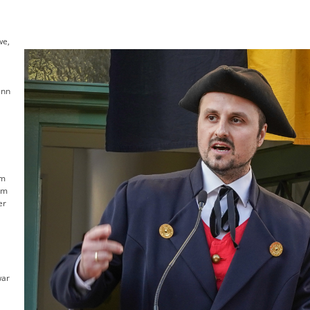
we,
enn
rm
em
er
war