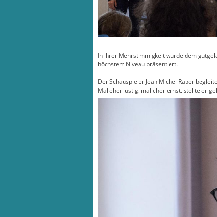
In ihrer Mehrstimmigkeit wurde dem gutgela
höchstem Niveau präsentiert.
Der Schauspieler Jean Michel Räber begleit
Mal eher lustig, mal eher ernst, stellte er