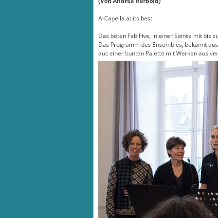
(Von Andrea Herbold)
A-Capella at its best.
Das boten Fab Five, in einer Soirée mit bis
Das Programm des Ensembles, bekannt aus 
aus einer bunten Palette mit Werken aus v