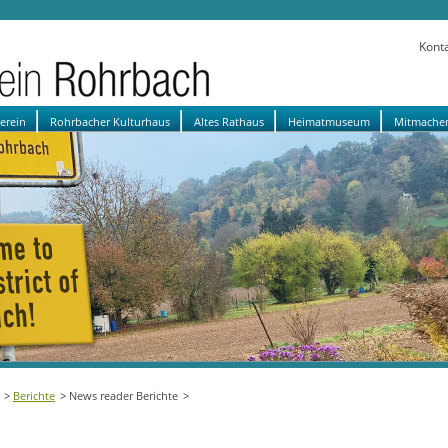
Kont
verein
Rohrbacher Kulturhaus
Altes Rathaus
Heimatmuseum
Mitmache
Berichte
News reader Berichte