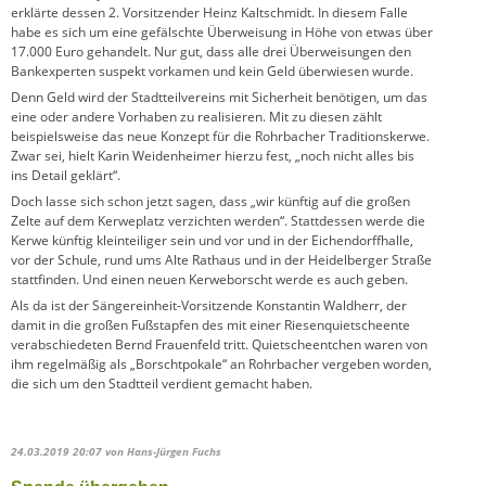
erklärte dessen 2. Vorsitzender Heinz Kaltschmidt. In diesem Falle
habe es sich um eine gefälschte Überweisung in Höhe von etwas über
17.000 Euro gehandelt. Nur gut, dass alle drei Überweisungen den
Bankexperten suspekt vorkamen und kein Geld überwiesen wurde.
Denn Geld wird der Stadtteilvereins mit Sicherheit benötigen, um das
eine oder andere Vorhaben zu realisieren. Mit zu diesen zählt
beispielsweise das neue Konzept für die Rohrbacher Traditionskerwe.
Zwar sei, hielt Karin Weidenheimer hierzu fest, „noch nicht alles bis
ins Detail geklärt“.
Doch lasse sich schon jetzt sagen, dass „wir künftig auf die großen
Zelte auf dem Kerweplatz verzichten werden“. Stattdessen werde die
Kerwe künftig kleinteiliger sein und vor und in der Eichendorffhalle,
vor der Schule, rund ums Alte Rathaus und in der Heidelberger Straße
stattfinden. Und einen neuen Kerweborscht werde es auch geben.
Als da ist der Sängereinheit-Vorsitzende Konstantin Waldherr, der
damit in die großen Fußstapfen des mit einer Riesenquietscheente
verabschiedeten Bernd Frauenfeld tritt. Quietscheentchen waren von
ihm regelmäßig als „Borschtpokale“ an Rohrbacher vergeben worden,
die sich um den Stadtteil verdient gemacht haben.
24.03.2019 20:07
von Hans-Jürgen Fuchs