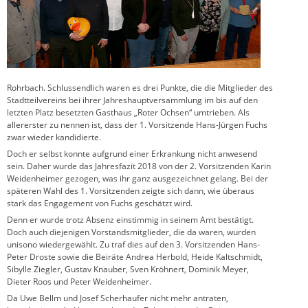
Rohrbach. Schlussendlich waren es drei Punkte, die die Mitglieder des
Stadtteilvereins bei ihrer Jahreshauptversammlung im bis auf den
letzten Platz besetzten Gasthaus „Roter Ochsen“ umtrieben. Als
allererster zu nennen ist, dass der 1. Vorsitzende Hans-Jürgen Fuchs
zwar wieder kandidierte.
Doch er selbst konnte aufgrund einer Erkrankung nicht anwesend
sein. Daher wurde das Jahresfazit 2018 von der 2. Vorsitzenden Karin
Weidenheimer gezogen, was ihr ganz ausgezeichnet gelang. Bei der
späteren Wahl des 1. Vorsitzenden zeigte sich dann, wie überaus
stark das Engagement von Fuchs geschätzt wird.
Denn er wurde trotz Absenz einstimmig in seinem Amt bestätigt.
Doch auch diejenigen Vorstandsmitglieder, die da waren, wurden
unisono wiedergewählt. Zu traf dies auf den 3. Vorsitzenden Hans-
Peter Droste sowie die Beiräte Andrea Herbold, Heide Kaltschmidt,
Sibylle Ziegler, Gustav Knauber, Sven Kröhnert, Dominik Meyer,
Dieter Roos und Peter Weidenheimer.
Da Uwe Bellm und Josef Scherhaufer nicht mehr antraten,