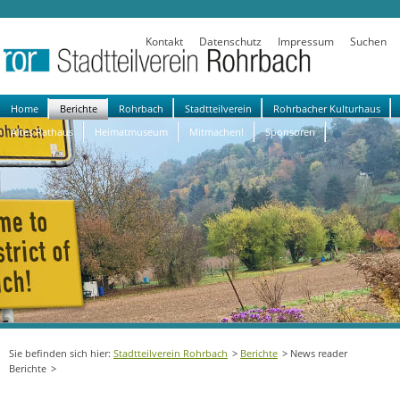
Kontakt
Datenschutz
Impressum
Suchen
Navigation
Home
Berichte
Rohrbach
Stadtteilverein
Rohrbacher Kulturhaus
überspringen
Altes Rathaus
Heimatmuseum
Mitmachen!
Sponsoren
Stadtteilverein Rohrbach
Berichte
News reader
Berichte