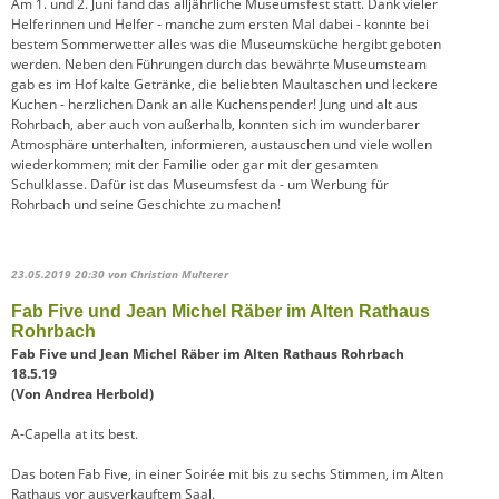
Am 1. und 2. Juni fand das alljährliche Museumsfest statt. Dank vieler
Helferinnen und Helfer - manche zum ersten Mal dabei - konnte bei
bestem Sommerwetter alles was die Museumsküche hergibt geboten
werden. Neben den Führungen durch das bewährte Museumsteam
gab es im Hof kalte Getränke, die beliebten Maultaschen und leckere
Kuchen - herzlichen Dank an alle Kuchenspender! Jung und alt aus
Rohrbach, aber auch von außerhalb, konnten sich im wunderbarer
Atmosphäre unterhalten, informieren, austauschen und viele wollen
wiederkommen; mit der Familie oder gar mit der gesamten
Schulklasse. Dafür ist das Museumsfest da - um Werbung für
Rohrbach und seine Geschichte zu machen!
23.05.2019 20:30
von Christian Multerer
Fab Five und Jean Michel Räber im Alten Rathaus
Rohrbach
Fab Five und Jean Michel Räber im Alten Rathaus Rohrbach
18.5.19
(Von Andrea Herbold)
A-Capella at its best.
Das boten Fab Five, in einer Soirée mit bis zu sechs Stimmen, im Alten
Rathaus vor ausverkauftem Saal.