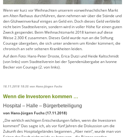
Wenn wir kurz vor Weihnachten unserem vorweihnachtlichen Markt
am Alten Rathaus durchführen, dann nehmen wir über die Stände und
den Glühweinverkauf einiges an Geld ein. Doch dieses Geld verbleibt
nicht beim Stadtteilverein, sondern wird in voller Höhe für einen guten
Zweck gespendet. Beim Weihnachtsmarkt 2018 kamen auf diese
Weise 2.300 € zusammen. Dieses Geld wurde nun an die Stiftung
Courage übergeben, die sich unter anderem um Kinder kümmert, die
chronisch an sehr seltenen Krankheiten leiden.
Auf dem Foto: Hans-Peter Droste, Erica Dutzi und Heide Kaltschmidt
(von links) vom Stadtteilverein bei der Spendenübergabe an Ivonne
Becker von Courage (2. von links).
18.11.2018 18:35
von Hans-Jürgen Fuchs
Wenn die Investoren kommen …
Hospital – Halle – Bürgerbeteiligung
von Hans-Jürgen Fuchs (17.11.2018)
„Die wirklich wichtigen Entscheidungen fallen, wenn die Investoren
kommen!” Das sagte ich, als vor fünf Jahren die Diskussion um die
Zukunft des Hospitalgeländes begannen. „Aber nein”, wurde man von
Seiten der Stadt nicht müde zu beteuern, „die Bürger werden