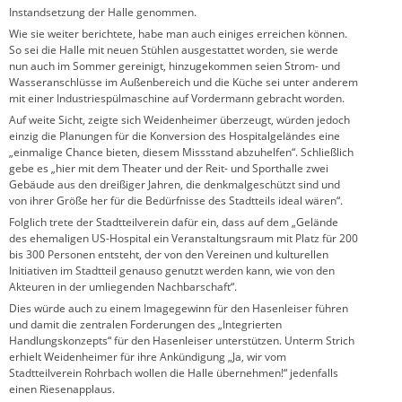
Instandsetzung der Halle genommen.
Wie sie weiter berichtete, habe man auch einiges erreichen können.
So sei die Halle mit neuen Stühlen ausgestattet worden, sie werde
nun auch im Sommer gereinigt, hinzugekommen seien Strom- und
Wasseranschlüsse im Außenbereich und die Küche sei unter anderem
mit einer Industriespülmaschine auf Vordermann gebracht worden.
Auf weite Sicht, zeigte sich Weidenheimer überzeugt, würden jedoch
einzig die Planungen für die Konversion des Hospitalgeländes eine
„einmalige Chance bieten, diesem Missstand abzuhelfen“. Schließlich
gebe es „hier mit dem Theater und der Reit- und Sporthalle zwei
Gebäude aus den dreißiger Jahren, die denkmalgeschützt sind und
von ihrer Größe her für die Bedürfnisse des Stadtteils ideal wären“.
Folglich trete der Stadtteilverein dafür ein, dass auf dem „Gelände
des ehemaligen US-Hospital ein Veranstaltungsraum mit Platz für 200
bis 300 Personen entsteht, der von den Vereinen und kulturellen
Initiativen im Stadtteil genauso genutzt werden kann, wie von den
Akteuren in der umliegenden Nachbarschaft“.
Dies würde auch zu einem Imagegewinn für den Hasenleiser führen
und damit die zentralen Forderungen des „Integrierten
Handlungskonzepts“ für den Hasenleiser unterstützen. Unterm Strich
erhielt Weidenheimer für ihre Ankündigung „Ja, wir vom
Stadtteilverein Rohrbach wollen die Halle übernehmen!“ jedenfalls
einen Riesenapplaus.