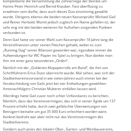
komplettierte die Versammlung die Zehnerriege der Beiräte um
Hanns-Peter Heinrich und Bernd Knauber. Fast überflüssig zu
erwähnen sein dürfte, dass auch dieses Duo einstimmig gewählt
wurde. Übrigens ebenso die beiden neuen Kassenprüfer Michael Gail
und Reiner Herbold. Womit jedoch zugleich ein Name gefallen ist, der
sehr eng mit den beiden weiteren für Aufsehen sorgenden Punkten
verbunden ist.
Denn Gail hatte vor seiner Wahl zum Kassenprüfer 18 Jahre lang die
Vereinsfinanzen unter seinen Fittichen gehabt, wobei es zum
„Running Gag“ seiner Bilanzen geworden war, irgendwie immer die
Aufwendungen für WC-Papier ins Spiel zu bringen. Nun dankte man
ihm mit einer ganz besonderen „Orden“.
Nämlich mit der „Goldenen Klopapierrolle am Band“, die ihm von
Schriftführerin Erica Dutzi überreicht wurde. Mal sehen, was sich der
Stadtteilvereinsvorstand in wie vielen Jahren auch immer bei der
Verabschiedung von Gails jetzt bei vier Enthaltungen gewählten
Amtsnachfolgers Christian Multerer einfallen lassen wird.
Allerdings hatte Gail zuvor noch schier Unfassbares zu berichten.
Nämlich, dass das Vereinsvermögen, das sich in seiner Ägide um 137
Prozent erhöht habe, durch zwei gefälschte Überweisungen von
Betrügern beinahe um gut 35 000 Euro erleichtert worden wäre.
Konkret bedroht war aber nicht nur das Vereinsvermögen des
Stadtteilvereins.
Sondern auch jenes des lokalen Obst-, Garten- und Weinbauvereins,