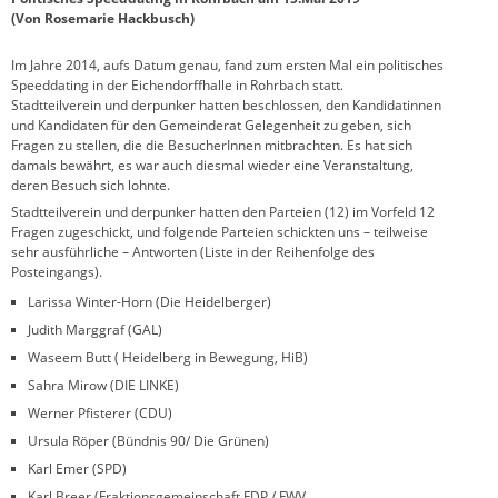
(Von Rosemarie Hackbusch)
Im Jahre 2014, aufs Datum genau, fand zum ersten Mal ein politisches
Speeddating in der Eichendorffhalle in Rohrbach statt.
Stadtteilverein und derpunker hatten beschlossen, den Kandidatinnen
und Kandidaten für den Gemeinderat Gelegenheit zu geben, sich
Fragen zu stellen, die die BesucherInnen mitbrachten. Es hat sich
damals bewährt, es war auch diesmal wieder eine Veranstaltung,
deren Besuch sich lohnte.
Stadtteilverein und derpunker hatten den Parteien (12) im Vorfeld 12
Fragen zugeschickt, und folgende Parteien schickten uns – teilweise
sehr ausführliche – Antworten (Liste in der Reihenfolge des
Posteingangs).
Larissa Winter-Horn (Die Heidelberger)
Judith Marggraf (GAL)
Waseem Butt ( Heidelberg in Bewegung, HiB)
Sahra Mirow (DIE LINKE)
Werner Pfisterer (CDU)
Ursula Röper (Bündnis 90/ Die Grünen)
Karl Emer (SPD)
Karl Breer (Fraktionsgemeinschaft FDP / FWV