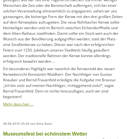
Menschen die Zeit oder die Bereitschaft aufbringen, sich bei einer
solchen Veranstaltung ehrenamtlich zu engagieren, sahen wir uns
gezwungen, die bisherige Form der Kerwe mit den drei großen Zelten
auf dem Kerweplatz aufzugeben. Die neue Rohrbacher Kerwe sollte
kleinteiliger werden und im Bereich zwischen Eichendorffhalle und
dem Alten Rathaus stattfinden. Damit sollte ein Stück weit auch der
Wunsch aus der Bevölkerung aufgegriffen werden, statt der Platz-
eine Straßenkerwe zu haben. Dieser war nach den erfolgreichen
Feiern zum 1250. Jubiläum unseres Stadtteils häufig geäußert
worden. Der traditionelle Rahmen der Kerwe konnte allerdings
erfolgreich bewahrt werden …
Ein besonderes Highlight war natürlich die Kerweredd des neuen
Kerweborscht Konstantin Waldherr. Der Nachfolger von Gustav
Knauber und Bernd Frauenfeld erledigte die Aufgabe mit Bravour.
„Ich bin stolz auf meinen Nachfolger, richtiggehend stolz!“, sagte
Bernd Frauenfeld. Dem ist nichts hinzuzufügen, auch wir sind
begeistert!
Mehr dazu hier …
06.06.2019 20:28
von Erica Dutzi
Museumsfest bei schönstem Wetter