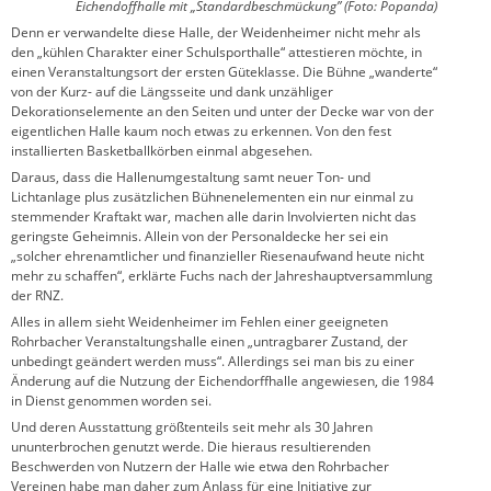
Eichendoffhalle mit „Standardbeschmückung” (Foto: Popanda)
Denn er verwandelte diese Halle, der Weidenheimer nicht mehr als
den „kühlen Charakter einer Schulsporthalle“ attestieren möchte, in
einen Veranstaltungsort der ersten Güteklasse. Die Bühne „wanderte“
von der Kurz- auf die Längsseite und dank unzähliger
Dekorationselemente an den Seiten und unter der Decke war von der
eigentlichen Halle kaum noch etwas zu erkennen. Von den fest
installierten Basketballkörben einmal abgesehen.
Daraus, dass die Hallenumgestaltung samt neuer Ton- und
Lichtanlage plus zusätzlichen Bühnenelementen ein nur einmal zu
stemmender Kraftakt war, machen alle darin Involvierten nicht das
geringste Geheimnis. Allein von der Personaldecke her sei ein
„solcher ehrenamtlicher und finanzieller Riesenaufwand heute nicht
mehr zu schaffen“, erklärte Fuchs nach der Jahreshauptversammlung
der RNZ.
Alles in allem sieht Weidenheimer im Fehlen einer geeigneten
Rohrbacher Veranstaltungshalle einen „untragbarer Zustand, der
unbedingt geändert werden muss“. Allerdings sei man bis zu einer
Änderung auf die Nutzung der Eichendorffhalle angewiesen, die 1984
in Dienst genommen worden sei.
Und deren Ausstattung größtenteils seit mehr als 30 Jahren
ununterbrochen genutzt werde. Die hieraus resultierenden
Beschwerden von Nutzern der Halle wie etwa den Rohrbacher
Vereinen habe man daher zum Anlass für eine Initiative zur