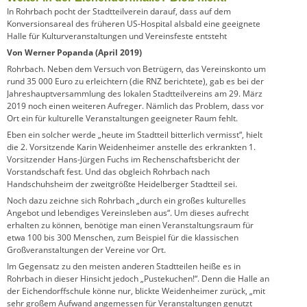
In Rohrbach pocht der Stadtteilverein darauf, dass auf dem
Konversionsareal des früheren US-Hospital alsbald eine geeignete
Halle für Kulturveranstaltungen und Vereinsfeste entsteht
Von Werner Popanda (April 2019)
Rohrbach. Neben dem Versuch von Betrügern, das Vereinskonto um
rund 35 000 Euro zu erleichtern (die RNZ berichtete), gab es bei der
Jahreshauptversammlung des lokalen Stadtteilvereins am 29. März
2019 noch einen weiteren Aufreger. Nämlich das Problem, dass vor
Ort ein für kulturelle Veranstaltungen geeigneter Raum fehlt.
Eben ein solcher werde „heute im Stadtteil bitterlich vermisst“, hielt
die 2. Vorsitzende Karin Weidenheimer anstelle des erkrankten 1.
Vorsitzender Hans-Jürgen Fuchs im Rechenschaftsbericht der
Vorstandschaft fest. Und das obgleich Rohrbach nach
Handschuhsheim der zweitgrößte Heidelberger Stadtteil sei.
Noch dazu zeichne sich Rohrbach „durch ein großes kulturelles
Angebot und lebendiges Vereinsleben aus“. Um dieses aufrecht
erhalten zu können, benötige man einen Veranstaltungsraum für
etwa 100 bis 300 Menschen, zum Beispiel für die klassischen
Großveranstaltungen der Vereine vor Ort.
Im Gegensatz zu den meisten anderen Stadtteilen heiße es in
Rohrbach in dieser Hinsicht jedoch „Pustekuchen!“. Denn die Halle an
der Eichendorffschule könne nur, blickte Weidenheimer zurück, „mit
sehr großem Aufwand angemessen für Veranstaltungen genutzt