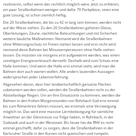
realisieren, selbst wenn das rechtlich möglich wäre. Jetzt zu erklären,
ein paar Straßenbahnen weniger und dafür 70 Parkplätze, seien eine
gute Lösung, ist schon ziemlich heftig.
Die 20 Straßenbahnen, die bis zu 42 m lang sein können, werden nicht
auf der Wiese stehen. Zu den 20 Straßenbahnen gehören Gleise,
Oberleitungen, Zäune, nächtliche Beleuchtungen und mit Sicherheit
weitere bauliche Maßnahmen. Niemand wird die Straßenbahnen
ohne Witterungsschutz im Freien stehen lassen und erst recht wird
niemand diese Bahnen bei Minustemperaturen ohne Halle stehen
lassen. Da müssten sie morgens erst aufgewärmt werden, was einen
unnötigen Energieverbrauch darstellt. Deshalb wird zum Schutz eine
Halle kommen. Und wenn die Halle erst einmal steht, wird man die
Bahnen dort auch warten wollen. Alle anders lautenden Aussagen
widersprechen jeder Lebenserfahrung.
Abgesehen davon, dass hier landwirtschaftlich genutzte Flächen
zubetoniert werden sollen, werden die Straßenbahnen nicht zu der
Abstellanlage fliegen. Um an ihre Einsatzorte zu kommen, werden die
Bahnen in den frühen Morgenstunden von Rohrbach Süd erst einmal
bis zum Römerkreis fahren müssen, wo erstmals eine Verzweigung
möglich ist. Das wird eine massive Lärmbelästigung für sämtliche
Anwohner an der Gleistrasse zur Folge haben, in Rohrbach, in der
Südstadt und auch in der Weststatt. Bis heute hat die RNV es nicht
einmal geschafft, dafür zu sorgen, dass die Straßenbahnen in der
Karlsruher Straße in den Kurven nicht quietschen und rumpeln.