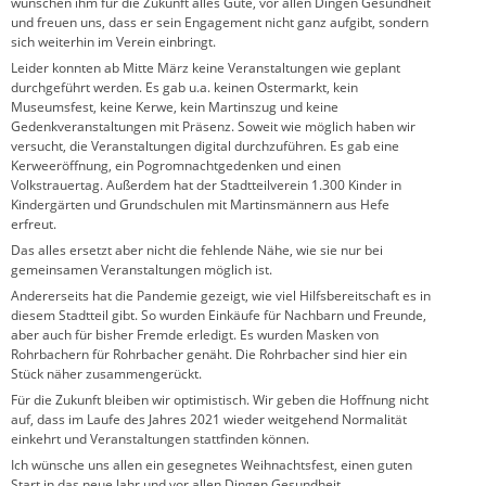
wünschen ihm für die Zukunft alles Gute, vor allen Dingen Gesundheit
und freuen uns, dass er sein Engagement nicht ganz aufgibt, sondern
sich weiterhin im Verein einbringt.
Leider konnten ab Mitte März keine Veranstaltungen wie geplant
durchgeführt werden. Es gab u.a. keinen Ostermarkt, kein
Museumsfest, keine Kerwe, kein Martinszug und keine
Gedenkveranstaltungen mit Präsenz. Soweit wie möglich haben wir
versucht, die Veranstaltungen digital durchzuführen. Es gab eine
Kerweeröffnung, ein Pogromnachtgedenken und einen
Volkstrauertag. Außerdem hat der Stadtteilverein 1.300 Kinder in
Kindergärten und Grundschulen mit Martinsmännern aus Hefe
erfreut.
Das alles ersetzt aber nicht die fehlende Nähe, wie sie nur bei
gemeinsamen Veranstaltungen möglich ist.
Andererseits hat die Pandemie gezeigt, wie viel Hilfsbereitschaft es in
diesem Stadtteil gibt. So wurden Einkäufe für Nachbarn und Freunde,
aber auch für bisher Fremde erledigt. Es wurden Masken von
Rohrbachern für Rohrbacher genäht. Die Rohrbacher sind hier ein
Stück näher zusammengerückt.
Für die Zukunft bleiben wir optimistisch. Wir geben die Hoffnung nicht
auf, dass im Laufe des Jahres 2021 wieder weitgehend Normalität
einkehrt und Veranstaltungen stattfinden können.
Ich wünsche uns allen ein gesegnetes Weihnachtsfest, einen guten
Start in das neue Jahr und vor allen Dingen Gesundheit