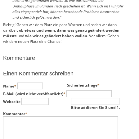
auch ernst genommen werden: So wie das während der
Umbauphase im Runden Tisch geschehen ist. Wenn sich im Frühjahr
alles eingependelt hat, können bestehende Probleme besprochen
und sicherlich gelöst werden.”
Richtig! Geben wir dem Platz ein paar Wochen und reden wir dann
darüber,
ob etwas und wenn, dann was genau geändert werden
müsste
und
wie wir es geändert haben wollen
. Vor allem: Geben
wir dem neuen Platz eine Chance!
Kommentare
Einen Kommentar schreiben
Pflichtfeld
Pflichtfeld
Sicherheitsfrage
*
Name
*
Pflichtfeld
E-Mail (wird nicht veröffentlicht)
*
Webseite
Bitte addieren Sie 8 und 1.
Pflichtfeld
Kommentar
*