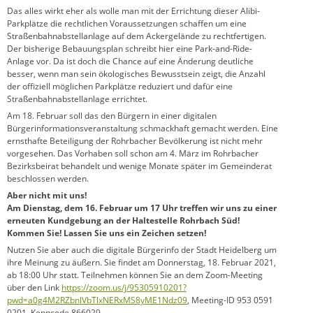
Das alles wirkt eher als wolle man mit der Errichtung dieser Alibi-
Parkplätze die rechtlichen Voraussetzungen schaffen um eine
Straßenbahnabstellanlage auf dem Ackergelände zu rechtfertigen.
Der bisherige Bebauungsplan schreibt hier eine Park-and-Ride-
Anlage vor. Da ist doch die Chance auf eine Änderung deutliche
besser, wenn man sein ökologisches Bewusstsein zeigt, die Anzahl
der offiziell möglichen Parkplätze reduziert und dafür eine
Straßenbahnabstellanlage errichtet.
Am 18. Februar soll das den Bürgern in einer digitalen
Bürgerinformationsveranstaltung schmackhaft gemacht werden. Eine
ernsthafte Beteiligung der Rohrbacher Bevölkerung ist nicht mehr
vorgesehen. Das Vorhaben soll schon am 4. März im Rohrbacher
Bezirksbeirat behandelt und wenige Monate später im Gemeinderat
beschlossen werden.
Aber nicht mit uns!
Am Dienstag, dem 16. Februar um 17 Uhr treffen wir uns zu einer
erneuten Kundgebung an der Haltestelle Rohrbach Süd!
Kommen Sie! Lassen Sie uns ein Zeichen setzen!
Nutzen Sie aber auch die digitale Bürgerinfo der Stadt Heidelberg um
ihre Meinung zu äußern. Sie findet am Donnerstag, 18. Februar 2021,
ab 18:00 Uhr statt. Teilnehmen können Sie an dem Zoom-Meeting
über den Link
https://zoom.us/j/95305910201?
pwd=a0g4M2RZbnlVbTlxNERxMS8yME1Ndz09
, Meeting-ID 953 0591
0201, Kenncode 866029.