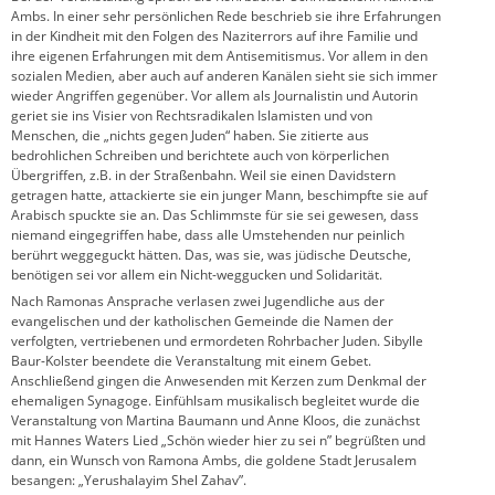
Ambs. In einer sehr persönlichen Rede beschrieb sie ihre Erfahrungen
in der Kindheit mit den Folgen des Naziterrors auf ihre Familie und
ihre eigenen Erfahrungen mit dem Antisemitismus. Vor allem in den
sozialen Medien, aber auch auf anderen Kanälen sieht sie sich immer
wieder Angriffen gegenüber. Vor allem als Journalistin und Autorin
geriet sie ins Visier von Rechtsradikalen Islamisten und von
Menschen, die „nichts gegen Juden“ haben. Sie zitierte aus
bedrohlichen Schreiben und berichtete auch von körperlichen
Übergriffen, z.B. in der Straßenbahn. Weil sie einen Davidstern
getragen hatte, attackierte sie ein junger Mann, beschimpfte sie auf
Arabisch spuckte sie an. Das Schlimmste für sie sei gewesen, dass
niemand eingegriffen habe, dass alle Umstehenden nur peinlich
berührt weggeguckt hätten. Das, was sie, was jüdische Deutsche,
benötigen sei vor allem ein Nicht-weggucken und Solidarität.
Nach Ramonas Ansprache verlasen zwei Jugendliche aus der
evangelischen und der katholischen Gemeinde die Namen der
verfolgten, vertriebenen und ermordeten Rohrbacher Juden. Sibylle
Baur-Kolster beendete die Veranstaltung mit einem Gebet.
Anschließend gingen die Anwesenden mit Kerzen zum Denkmal der
ehemaligen Synagoge. Einfühlsam musikalisch begleitet wurde die
Veranstaltung von Martina Baumann und Anne Kloos, die zunächst
mit Hannes Waters Lied „Schön wieder hier zu sei n” begrüßten und
dann, ein Wunsch von Ramona Ambs, die goldene Stadt Jerusalem
besangen: „Yerushalayim Shel Zahav”.