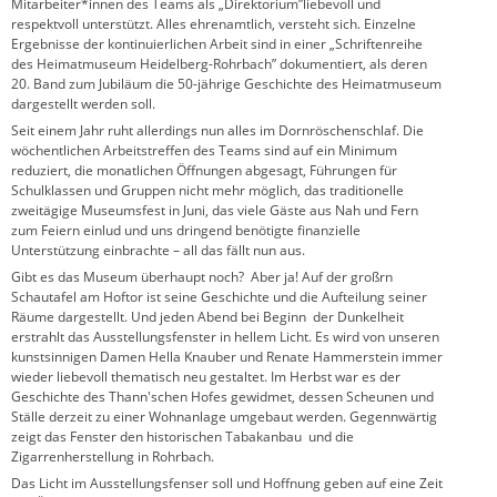
Mitarbeiter*innen des Teams als „Direktorium”liebevoll und
respektvoll unterstützt. Alles ehrenamtlich, versteht sich. Einzelne
Ergebnisse der kontinuierlichen Arbeit sind in einer „Schriftenreihe
des Heimatmuseum Heidelberg-Rohrbach” dokumentiert, als deren
20. Band zum Jubiläum die 50-jährige Geschichte des Heimatmuseum
dargestellt werden soll.
Seit einem Jahr ruht allerdings nun alles im Dornröschenschlaf. Die
wöchentlichen Arbeitstreffen des Teams sind auf ein Minimum
reduziert, die monatlichen Öffnungen abgesagt, Führungen für
Schulklassen und Gruppen nicht mehr möglich, das traditionelle
zweitägige Museumsfest in Juni, das viele Gäste aus Nah und Fern
zum Feiern einlud und uns dringend benötigte finanzielle
Unterstützung einbrachte – all das fällt nun aus.
Gibt es das Museum überhaupt noch? Aber ja! Auf der großrn
Schautafel am Hoftor ist seine Geschichte und die Aufteilung seiner
Räume dargestellt. Und jeden Abend bei Beginn der Dunkelheit
erstrahlt das Ausstellungsfenster in hellem Licht. Es wird von unseren
kunstsinnigen Damen Hella Knauber und Renate Hammerstein immer
wieder liebevoll thematisch neu gestaltet. Im Herbst war es der
Geschichte des Thann'schen Hofes gewidmet, dessen Scheunen und
Ställe derzeit zu einer Wohnanlage umgebaut werden. Gegennwärtig
zeigt das Fenster den historischen Tabakanbau und die
Zigarrenherstellung in Rohrbach.
Das Licht im Ausstellungsfenser soll und Hoffnung geben auf eine Zeit