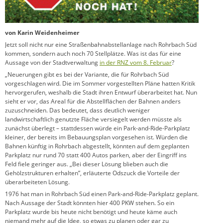
von Karin Weidenheimer
Jetzt soll nicht nur eine Straßenbahnabstellanlage nach Rohrbach Süd
kommen, sondern auch noch 70 Stellplätze. Was ist das für eine
Aussage von der Stadtverwaltung
in der RNZ vom 8. Februar
?
„Neuerungen gibt es bei der Variante, die für Rohrbach Süd
vorgeschlagen wird. Die im Sommer vorgestellten Pläne hatten Kritik
hervorgerufen, weshalb die Stadt ihren Entwurf überarbeitet hat. Nun
sieht er vor, das Areal für die Abstellflächen der Bahnen anders
zuzuschneiden. Das bedeutet, dass deutlich weniger
landwirtschaftlich genutzte Fläche versiegelt werden müsste als
zunächst überlegt – stattdessen würde ein Park-and-Ride-Parkplatz
kleiner, der bereits im Bebauungsplan vorgesehen ist. Würden die
Bahnen künftig in Rohrbach abgestellt, könnten auf dem geplanten
Parkplatz nur rund 70 statt 400 Autos parken, aber der Eingriff ins
Feld fiele geringer aus. „Bei dieser Lösung blieben auch die
Gehölzstrukturen erhalten”, erläuterte Odszuck die Vorteile der
überarbeiteten Lösung.
1976 hat man in Rohrbach Süd einen Park-and-Ride-Parkplatz geplant.
Nach Aussage der Stadt könnten hier 400 PKW stehen. So ein
Parkplatz wurde bis heute nicht benötigt und heute käme auch
niemand mehr auf die Idee, so etwas zu planen oder gar zu