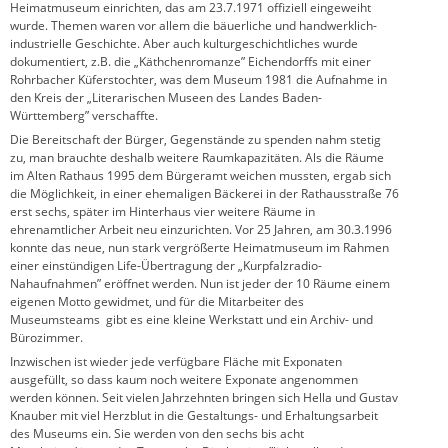
Heimatmuseum einrichten, das am 23.7.1971 offiziell eingeweiht
wurde. Themen waren vor allem die bäuerliche und handwerklich-
industrielle Geschichte. Aber auch kulturgeschichtliches wurde
dokumentiert, z.B. die „Käthchenromanze” Eichendorffs mit einer
Rohrbacher Küferstochter, was dem Museum 1981 die Aufnahme in
den Kreis der „Literarischen Museen des Landes Baden-
Württemberg” verschaffte.
Die Bereitschaft der Bürger, Gegenstände zu spenden nahm stetig
zu, man brauchte deshalb weitere Raumkapazitäten. Als die Räume
im Alten Rathaus 1995 dem Bürgeramt weichen mussten, ergab sich
die Möglichkeit, in einer ehemaligen Bäckerei in der Rathausstraße 76
erst sechs, später im Hinterhaus vier weitere Räume in
ehrenamtlicher Arbeit neu einzurichten. Vor 25 Jahren, am 30.3.1996
konnte das neue, nun stark vergrößerte Heimatmuseum im Rahmen
einer einstündigen Life-Übertragung der „Kurpfalzradio-
Nahaufnahmen” eröffnet werden. Nun ist jeder der 10 Räume einem
eigenen Motto gewidmet, und für die Mitarbeiter des
Museumsteams gibt es eine kleine Werkstatt und ein Archiv- und
Bürozimmer.
Inzwischen ist wieder jede verfügbare Fläche mit Exponaten
ausgefüllt, so dass kaum noch weitere Exponate angenommen
werden können. Seit vielen Jahrzehnten bringen sich Hella und Gustav
Knauber mit viel Herzblut in die Gestaltungs- und Erhaltungsarbeit
des Museums ein. Sie werden von den sechs bis acht