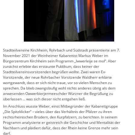
Stadtteilvereine Kirchheim, Rohrbach und Südstadt präsentierte am 7.
November 2021 der Weinheimer Kabarettist Markus Weber im
Bürgerzentrum Kirchheim sein Programm „Iwwerleije se mol“. Aber
zunächst erlebte das erstaunte Publikum, dass keiner der
Stadtteilvereinsvorsitzenden begrüßen wollte. Zwei waren Ex-
Vorsitzende, der neue Rohrbacher Vorsitzende Waldherr erklärte
wortgewandt, dass er sich nicht traue, vor so vielen Menschen zu
sprechen. Da blieb zwangsläufig wohl nichts anderes übrig als dem
anwesenden Owwerbierjermeeschder Würzner die Begrüßung zu
überlassen … was sich dieser nicht entgehen ließ.
Im Anschluss wusste Weber, einst Mitbegründer der Kabarettgruppe
„Die Spitzklicker“ – vieles über das Verhältnis der Pfälzer zu ihren
rechtsrheinischen Brüdern, den Kurpfälzern, zu berichten. In seinem
Programm analysierte er geistreich die Geschichte und Mentalität der
Nachbarn und plädiert dafür, dass der Rhein keine Grenze mehr sein
darf.