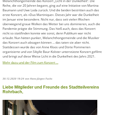
Melanchthongemeinde das Konzert „Licht in der Dunkelheit”. Die
Reihe, die vor 20 Jahren begann, ging auf eine Initiative von Martina
Baumann und Uwe Loda zurück. Und die beiden bestritten auch das
erste Konzert, als »Duo Martinique«. Dieses Jahr war die Dunkelheit
im Januar eine besondere. Nicht nur, dass seit vielen Wochen
überwiegend graue Wolken das Wetter bei uns dominieren, auch die
Pandemie prägte die Stimmung. Das hieß auch, dass das Konzert
nicht so stattfinden konnte wie sonst, denn Publikum war nicht
erlaubt. Nun hätten punker, Melanchthongemeinde und die Musiker
das Konzert auch absagen können … das taten sie aber nicht.
Stattdessen wurde das von Anne Kloos und Dörte Pommerien
organisierte und von Sibylle Baur-Kolster unterstützte Konzert gefilmt
und bringt auf diese Weise Licht in die Dunkelheit des Jahrs 2021.
Mehr dazu und der Film zum Konzert …
30.12.2020 19:24
von Hans-Jürgen Fuchs
Liebe Mitglieder und Freunde des Stadtteilvereins
Rohrbach,