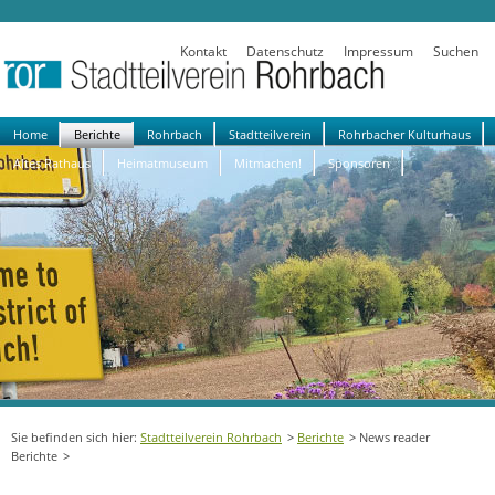
Kontakt
Datenschutz
Impressum
Suchen
Navigation
Home
Berichte
Rohrbach
Stadtteilverein
Rohrbacher Kulturhaus
überspringen
Altes Rathaus
Heimatmuseum
Mitmachen!
Sponsoren
Stadtteilverein Rohrbach
Berichte
News reader
Berichte