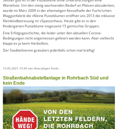
Seither gibt es in der Pusteblume ohne Unterbrechungen eine
Warteliste. Um den stetig wachsenden Bedarf an Plätzen abzudecken,
wurde im März 2009 in der ehemaligen Kesselhalle der Fuchs’schen
Waggonfabrik die »Kleine Pusteblume« eröffnet uns 2013 die inklusive
Kleinkindbetreuung im »Spatzenhaus. Heute gibt es in den
Kindergärten Pusteblume insgesamt 15 gemischte Gruppen.
Eine Erfolgsgeschichte, die leider unter den aktuellen Corona-
Bedingungen nicht angemessen gefeiert werden kann. Aber vielleicht
klappt es ja beim Herbstfest.
Der Stadtteilverein gratuliert jedenfalls schon mal kräftig!
13.02.2021 13:36
von Hans-Jürgen Fuchs
Straßenbahnabstellanlage in Rohrbach Süd und
kein Ende