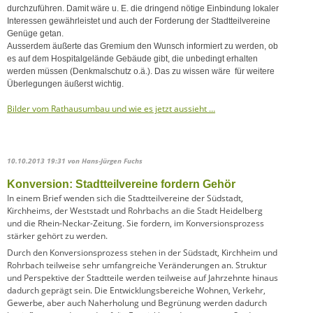
durchzuführen. Damit wäre u. E. die dringend nötige Einbindung lokaler
Interessen gewährleistet und auch der Forderung der Stadtteilvereine
Genüge getan.
Ausserdem äußerte das Gremium den Wunsch informiert zu werden, ob
es auf dem Hospitalgelände Gebäude gibt, die unbedingt erhalten
werden müssen (Denkmalschutz o.ä.). Das zu wissen wäre für weitere
Überlegungen äußerst wichtig.
Bilder vom Rathausumbau und wie es jetzt aussieht …
10.10.2013 19:31
von Hans-Jürgen Fuchs
Konversion: Stadtteilvereine fordern Gehör
In einem Brief wenden sich die Stadtteilvereine der Südstadt,
Kirchheims, der Weststadt und Rohrbachs an die Stadt Heidelberg
und die Rhein-Neckar-Zeitung. Sie fordern, im Konversionsprozess
stärker gehört zu werden.
Durch den Konversionsprozess stehen in der Südstadt, Kirchheim und
Rohrbach teilweise sehr umfangreiche Veränderungen an. Struktur
und Perspektive der Stadtteile werden teilweise auf Jahrzehnte hinaus
dadurch geprägt sein. Die Entwicklungsbereiche Wohnen, Verkehr,
Gewerbe, aber auch Naherholung und Begrünung werden dadurch