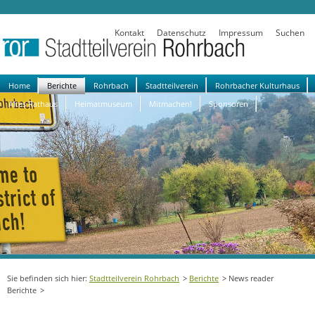
Kontakt
Datenschutz
Impressum
Suchen
Navigation
Home
Berichte
Rohrbach
Stadtteilverein
Rohrbacher Kulturhaus
überspringen
Altes Rathaus
Heimatmuseum
Mitmachen!
Sponsoren
Stadtteilverein Rohrbach
Berichte
News reader
Berichte