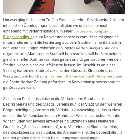
Um was ging es bei dem Treffen Stadtteilverein – Bezirksbeirat?
Neben
inhaltlichen Überlegungen beschäftigten wir uns noch einmal
Vorbesprechung zur
eingehend mit Verfahrensfragen. In einer
Bürgerbeteiligung
zum Konversionsprozess zum Hospital ginge es
unter anderem um die Forderung aus dem Stadtteil, eine
Balance in
sierten Bürgern und den
den Veranstaltungen zwischen den interes
organisierten Akteuren im Stadtteil herzustellen, will heißen: beiden
gleichermaßen Aufmerksamkeit geben und Organisationen wie den
Stadtteilverein nicht vrausfallen zu lassen. Im Anschluss an diese
Sitzung hatten die Stadtteilvereine der Südstadt, Kirchheims, der
Weststadt und Rohrbachs in
einem Brief an die Stadt Heidelberg
und
die Rhein-Neckar-Zeitung gefordert, im Konversionsprozess stärker
gehört zu werden.
Zu diesem Punkt beschlossen die Vertreter des Rohrbacher
Bezirksbeirats und des Stadtteilvereins nun, der Stadt für den weiteren
Bürgerbeteiligungsprozess ein Verfahren vorzuschlagen, das in etwa
dem für die Verkehrskonzeption Rohrbach-West entsprechen könnte.
Wir schlugen vor, jeweils abwechselnd Sitzungen eines kleineren
Gremiums („Schlüsselpersonen”, u. a. Vertreter des Stadtteilvereins,
des Bezirksbeirats, des punker, der Anlieger – z. B. der Lebenshilfe …)
und der großen öffentlichen Beteiligungsveranstaltungen