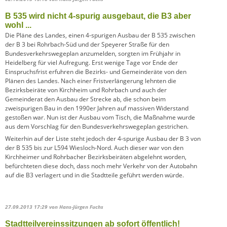
B 535 wird nicht 4-spurig ausgebaut, die B3 aber
wohl ...
Die Pläne des Landes, einen 4-spurigen Ausbau der B 535 zwischen
der B 3 bei Rohrbach-Süd und der Speyerer Straße für den
Bundesverkehrswegeplan anzumelden, sorgten im Frühjahr in
Heidelberg für viel Aufregung. Erst wenige Tage vor Ende der
Einspruchsfrist erfuhren die Bezirks- und Gemeinderäte von den
Plänen des Landes. Nach einer Fristverlängerung lehnten die
Bezirksbeiräte von Kirchheim und Rohrbach und auch der
Gemeinderat den Ausbau der Strecke ab, die schon beim
zweispurigen Bau in den 1990er Jahren auf massiven Widerstand
gestoßen war. Nun ist der Ausbau vom Tisch, die Maßnahme wurde
aus dem Vorschlag für den Bundesverkehrswegeplan gestrichen.
Weiterhin auf der Liste steht jedoch der 4-spurige Ausbau der B 3 von
der B 535 bis zur L594 Wiesloch-Nord. Auch dieser war von den
Kirchheimer und Rohrbacher Bezirksbeiräten abgelehnt worden,
befürchteten diese doch, dass noch mehr Verkehr von der Autobahn
auf die B3 verlagert und in die Stadtteile geführt werden würde.
27.09.2013 17:29
von Hans-Jürgen Fuchs
Stadtteilvereinssitzungen ab sofort öffentlich!