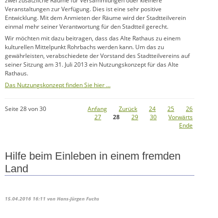
zwei zusätzliche Räume für Versammlungen oder kleinere
Veranstaltungen zur Verfügung. Dies ist eine sehr positive
Entwicklung. Mit dem Anmieten der Räume wird der Stadtteilverein
einmal mehr seiner Verantwortung für den Stadtteil gerecht.
Wir möchten mit dazu beitragen, dass das Alte Rathaus zu einem
kulturellen Mittelpunkt Rohrbachs werden kann. Um das zu
gewährleisten, verabschiedete der Vorstand des Stadtteilvereins auf
seiner Sitzung am 31. Juli 2013 ein Nutzungskonzept für das Alte
Rathaus.
Das Nutzungskonzept finden Sie hier …
Seite 28 von 30
Anfang
Zurück
24
25
26
27
28
29
30
Vorwärts
Ende
Hilfe beim Einleben in einem fremden
Land
15.04.2016 16:11
von Hans-Jürgen Fuchs