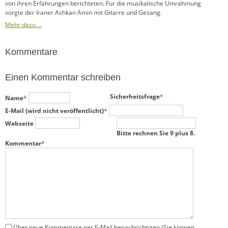
von ihren Erfahrungen berichteten. Für die musikalische Umrahmung
sorgte der Iraner Ashkan Amin mit Gitarre und Gesang.
Mehr dazu …
Kommentare
Einen Kommentar schreiben
Pflichtfeld
Pflichtfeld
Sicherheitsfrage
*
Name
*
Pflichtfeld
E-Mail (wird nicht veröffentlicht)
*
Webseite
Bitte rechnen Sie 9 plus 8.
Pflichtfeld
Kommentar
*
Über neue Kommentare per E-Mail benachrichtigen (Sie können