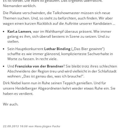
Es ist vorbei. Die Wahl ist gelaufen. Das Ergebnis überrascht.
Niemanden wirklich.
Die Plakate verschwinden, die Talkshowmaster müssen sich neue
Themen suchen. Und, so steht zu befürchten, auch finden. Wir aber
wagen einen kurzen Rückblick auf die Auftritte unserer Kandidaten ...
Karl.a Lamers
, war im Wahlkampf überaus präsent. Wie immer
gelang es ihm, sich überall bestens in Szene zu setzen. Und zu
stellen.
Sein Hauptkonkurrent
Lothar Binding
(„Das Bier gewinnt")
schaffte es wie immer glänzend, komplizierteste Sachverhalte in
Worte zu fassen. In recht viele.
Und
Franziska von der Brandner
? Sie bleibt trotz ihres schlechten
Abschneidens der Region treu und wird vielleicht in der Schlafstadt
wohnen: „Das ist genau das, was ich brauche!".
Dirk Niebel kann nun in Ruhe seinen Teppich genießen. Und für
unsere Heidelberger Abgeordneten kehrt wieder etwas Ruhe ein. Sie
haben es verdient.
Wir auch.
22.09.2013 16:56
von Hans-Jürgen Fuchs