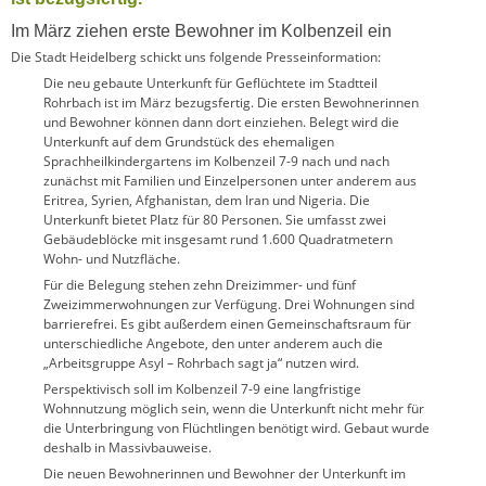
Im März ziehen erste Bewohner im Kolbenzeil ein
Die Stadt Heidelberg schickt uns folgende Presseinformation:
Die neu gebaute Unterkunft für Geflüchtete im Stadtteil
Rohrbach ist im März bezugsfertig. Die ersten Bewohnerinnen
und Bewohner können dann dort einziehen. Belegt wird die
Unterkunft auf dem Grundstück des ehemaligen
Sprachheilkindergartens im Kolbenzeil 7-9 nach und nach
zunächst mit Familien und Einzelpersonen unter anderem aus
Eritrea, Syrien, Afghanistan, dem Iran und Nigeria. Die
Unterkunft bietet Platz für 80 Personen. Sie umfasst zwei
Gebäudeblöcke mit insgesamt rund 1.600 Quadratmetern
Wohn- und Nutzfläche.
Für die Belegung stehen zehn Dreizimmer- und fünf
Zweizimmerwohnungen zur Verfügung. Drei Wohnungen sind
barrierefrei. Es gibt außerdem einen Gemeinschaftsraum für
unterschiedliche Angebote, den unter anderem auch die
„Arbeitsgruppe Asyl – Rohrbach sagt ja“ nutzen wird.
Perspektivisch soll im Kolbenzeil 7-9 eine langfristige
Wohnnutzung möglich sein, wenn die Unterkunft nicht mehr für
die Unterbringung von Flüchtlingen benötigt wird. Gebaut wurde
deshalb in Massivbauweise.
Die neuen Bewohnerinnen und Bewohner der Unterkunft im