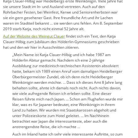
Katja Clauer-Hilbig war Heidelbergs erste Weinkönigin. Viele Jahre hat
sie unsere Stadt im In- und Ausland vertreten. Auch auf den
Rohrbacher Festen, bei Weinfest, Kerwe und Seniorenherbsten war
sie ein gern gesehener Gast. Ihre freundliche Art und ihr Lachen
waren im Stadtteil bekannt … sie werden uns fehlen. Am 8. September
2019 starb Katja, noch nicht einmal 52 Jahre alt.
Auf der Website des Weingut Clauer
findet sich ein Text, den Katja
Clauer-Hilbig zum Jubiläum des Hölderlin-Gymnasiums geschrieben
hat und den wir hier in Ausschnitten zitieren.
„Mein Name ist Katja Clauer-Hilbig und ich habe 1987 am
Hölderlin Abitur gemacht. Nachdem ich eine 2-jährige
Ausbildung zur medizinisch-technischen Assistentin absolviert
hatte, bekam ich 1989 einen Anruf vom damaligen Heidelberger
Oberbürgermeister Zundel, ob ich denn nicht Heidelberger
Weinkönigin werden möchte. … Dass ich dieses Amt 8 Jahre lang
behalten sollte, ahnte ich damals noch nicht. Auch nichts davon,
wie viele aufregende Reisen ich erleben sollte. Eine dieser
Reisen führte mich nach Japan. … Schon am Flughafen wurde mir
klar, was es für Japaner bedeutet, eine Weinkönigin in ihrem
Land zu haben. Wir wurden mit Staatskarossen abgeholt und
unter Polizeieskorte zum Hotel geleitet. … Im Nachhinein
betrachtet war Japan die interessanteste, aber auch die
anstrengendste Reise, die ich machte …
Auch im Inland hatte ich sehr viele interessante Auftritte, so zum