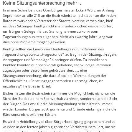
Keine Sitzungsunterbrechung mehr …
In einem Schreiben, das Oberbürgermeister Eckart Würzner Anfang
September an alle 210 an die Bezirksbeiräte, nicht aber an die in den
Räten mitwirkenden Vertreter der Stadtteilvereine verschickte, hieß
es, dass Sitzungen künftig nicht mehr unterbrochen werden dürfen,
um Bürgern Gelegenheit zu Stellungnahmen zu konkreten
Tagesordnungspunkten zu geben. Mehr als zwanzig Jahre lang war
dies ohne Probleme möglich gewesen.
Künftig sollten die Einwohner Heidelbergs nur im Rahmen des
Tagesordnungspunkts „Fragestunde“, zu Beginn der Sitzung, „Fragen,
Anregungen und Vorschläge“ einbringen dürfen. Zu inhaltlichen
Punkten könnten nur noch vorab geladene, sachkundige Personen
zugezogen oder Betroffene gehört werden. „… eine
Sitzungsunterbrechung, die darauf abzielt, Wortmeldungen der
Öffentlichkeit zu Beratungsgegenständen zu ermöglichen, ist
unzulässig“, heißt es im Brief.
Bisher hatten die Bezirksbeiräte immer die Möglichkeit, nicht nur die
Sicht der Stadt zu einem Sachverhalt zu hören, sondern auch die Sicht
der Bürger. Das war für die Meinungsfindung sehr hilfreich. Immer
wieder konnten Bürger so Argumente und Gründe einbringen, die die
Räte sonst nicht erfahren hätten.
Es wird in Heidelberg viel über Bürgerbeteiligung gesprochen und es
wurden in den letzten Jahren gigantische Verfahren installiert, um sie