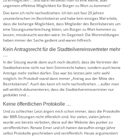
zu ermöglichen … und dann verbietet man so eine kleine, aber
ungemein effektive Möglichkeit für Bürger zu Wort zu kommen?
Das kann ich nicht nachvollziehen. Ich bin seit fast 20 Jahren
ununterbrochen im Bezirksbeirat und habe kein einziges Mal erlebt,
dass die bisherige Möglichkeit, dass Mitglieder des Bezirksbeirats um
eine Sitzungsunterbrechung bitten, um Bürger zu Wort kommen zu
lassen, missbraucht worden wäre. Im Gegenteil: Die Wortmeldungen
haben immer der Sache gedient und waren hilfreich.
Kein Antragsrecht für die Stadtteilvereinsvertreter mehr
…
In der Sitzung wurde dann auch noch deutlich, dass die Vertreter der
Stadtteilvereine nicht nur kein Stimmrecht haben, sondern auch keine
Anträge mehr stellen dürfen. Das war bis letztes Jahr sehr wohl
möglich. Im Protokoll stand dann immer „Antrag aus der Mitte des
Bezirksbeirats”. Auch das kann ich nicht nachvollziehen … außer man
will wirklich dokumentieren, dass die Stadtteilvereinsvertreter nur
geduldet sind …
Keine öffentlichen Protokolle …
Und zu schlechter Letzt ärgert mich schon immer, dass die Protokolle
der BBR-Sitzungen nicht öffentlich sind. Vor vielen, vielen Jahren
wurde uns bereits verboten, diese auf der Website des punker zu
veröffentlichen. Renate Emer und ich hatten daraufhin einige Jahre
selbst Protokolle geschrieben und veröffentlich. Heute argumentiert