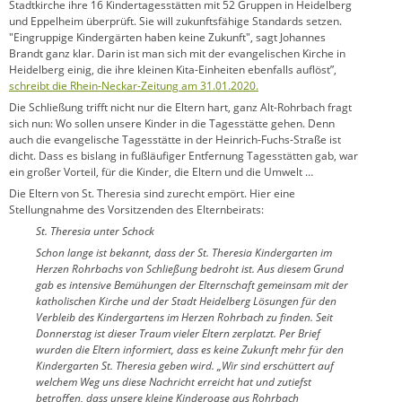
Stadtkirche ihre 16 Kindertagesstätten mit 52 Gruppen in Heidelberg
und Eppelheim überprüft. Sie will zukunftsfähige Standards setzen.
"Eingruppige Kindergärten haben keine Zukunft", sagt Johannes
Brandt ganz klar. Darin ist man sich mit der evangelischen Kirche in
Heidelberg einig, die ihre kleinen Kita-Einheiten ebenfalls auflöst”,
schreibt die Rhein-Neckar-Zeitung am 31.01.2020.
Die Schließung trifft nicht nur die Eltern hart, ganz Alt-Rohrbach fragt
sich nun: Wo sollen unsere Kinder in die Tagesstätte gehen. Denn
auch die evangelische Tagesstätte in der Heinrich-Fuchs-Straße ist
dicht. Dass es bislang in fußläufiger Entfernung Tagesstätten gab, war
ein großer Vorteil, für die Kinder, die Eltern und die Umwelt …
Die Eltern von St. Theresia sind zurecht empört. Hier eine
Stellungnahme des Vorsitzenden des Elternbeirats:
St. Theresia unter Schock
Schon lange ist bekannt, dass der St. Theresia Kindergarten im
Herzen Rohrbachs von Schließung bedroht ist. Aus diesem Grund
gab es intensive Bemühungen der Elternschaft gemeinsam mit der
katholischen Kirche und der Stadt Heidelberg Lösungen für den
Verbleib des Kindergartens im Herzen Rohrbach zu finden. Seit
Donnerstag ist dieser Traum vieler Eltern zerplatzt. Per Brief
wurden die Eltern informiert, dass es keine Zukunft mehr für den
Kindergarten St. Theresia geben wird. „Wir sind erschüttert auf
welchem Weg uns diese Nachricht erreicht hat und zutiefst
betroffen, dass unsere kleine Kinderoase aus Rohrbach