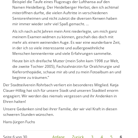
Beispiel die Taufe eines Flugzeugs der Lufthansa auf den
Namen Heidelberg. Der Heidelberger Herbst, den ich achtmal
miteröffnen durfte, die vielen Auftritte in verschiedenen
Seniorenheimen und nicht zuletzt die diversen Kerwen haben
mir immer wieder sehr viel Spaß gemacht. …
Als ich nach acht Jahren mein Amt niederlegte, um mich ganz
meinem Examen widmen zu können, geschah das doch mit
mehr als einem weinenden Auge. Es war eine wunderbare Zeit,
in der ich so viele interessante und außergewöhnliche
Menschen kennenlernte und viele Erfahrungen sammelte.
Heute bin ich dreifache Mutter (mein Sohn kam 1998 zur Welt,
die zweite Tochter 2005), Fachzahnärztin für Oralchirurgie und
Kieferorthopädie, schaue mir ab und zu mein Fotoalbum an und
beginne zu träumen.”
Der Stadtteilverein Rohrbach verliert ein besonderes Mitglied. Katja
Clauer-Hilbig hat sich für unsere Stadt und unseren Stadtteil enorm
engagiert. Wir werden das niemals vergessen und ihr Andenken in
Ehren halten!
Unsere Gedanken sind bei ihrer Familie, der wir viel Kraft in diesen
schweren Stunden wünschen.
Hans-Jürgen Fuchs
Seite 6 von 30
Anfang
Zurück
3
4
5
6