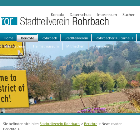
Kontakt
Datenschutz
Impressum
Suchen
Navigation
Home
Berichte
Rohrbach
Stadtteilverein
Rohrbacher Kulturhaus
überspringen
Altes Rathaus
Heimatmuseum
Mitmachen!
Sponsoren
Stadtteilverein Rohrbach
Berichte
News reader
Berichte