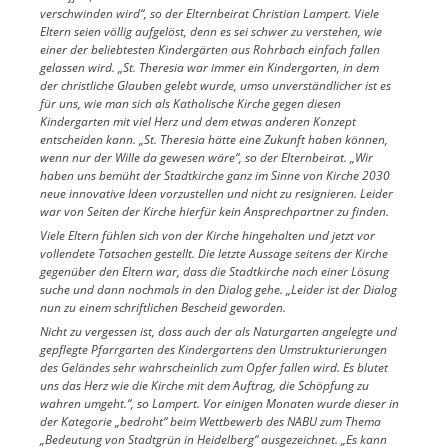
verschwinden wird“, so der Elternbeirat Christian Lampert. Viele
Eltern seien völlig aufgelöst, denn es sei schwer zu verstehen, wie
einer der beliebtesten Kindergärten aus Rohrbach einfach fallen
gelassen wird. „St. Theresia war immer ein Kindergarten, in dem
der christliche Glauben gelebt wurde, umso unverständlicher ist es
für uns, wie man sich als Katholische Kirche gegen diesen
Kindergarten mit viel Herz und dem etwas anderen Konzept
entscheiden kann. „St. Theresia hätte eine Zukunft haben können,
wenn nur der Wille da gewesen wäre“, so der Elternbeirat. „Wir
haben uns bemüht der Stadtkirche ganz im Sinne von Kirche 2030
neue innovative Ideen vorzustellen und nicht zu resignieren. Leider
war von Seiten der Kirche hierfür kein Ansprechpartner zu finden.
Viele Eltern fühlen sich von der Kirche hingehalten und jetzt vor
vollendete Tatsachen gestellt. Die letzte Aussage seitens der Kirche
gegenüber den Eltern war, dass die Stadtkirche nach einer Lösung
suche und dann nochmals in den Dialog gehe. „Leider ist der Dialog
nun zu einem schriftlichen Bescheid geworden.
Nicht zu vergessen ist, dass auch der als Naturgarten angelegte und
gepflegte Pfarrgarten des Kindergartens den Umstrukturierungen
des Geländes sehr wahrscheinlich zum Opfer fallen wird. Es blutet
uns das Herz wie die Kirche mit dem Auftrag, die Schöpfung zu
wahren umgeht.“, so Lampert. Vor einigen Monaten wurde dieser in
der Kategorie „bedroht“ beim Wettbewerb des NABU zum Thema
„Bedeutung von Stadtgrün in Heidelberg“ ausgezeichnet. „Es kann