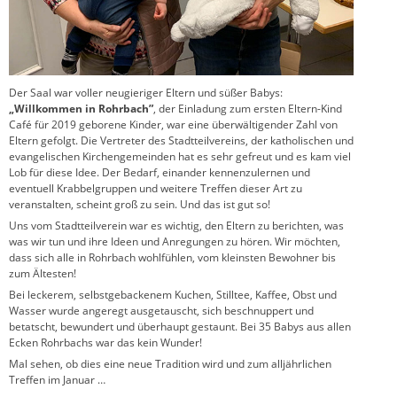
Der Saal war voller neugieriger Eltern und süßer Babys:
„Willkommen in Rohrbach”
, der Einladung zum ersten Eltern-Kind
Café für 2019 geborene Kinder, war eine überwältigender Zahl von
Eltern gefolgt. Die Vertreter des Stadtteilvereins, der katholischen und
evangelischen Kirchengemeinden hat es sehr gefreut und es kam viel
Lob für diese Idee. Der Bedarf, einander kennenzulernen und
eventuell Krabbelgruppen und weitere Treffen dieser Art zu
veranstalten, scheint groß zu sein. Und das ist gut so!
Uns vom Stadtteilverein war es wichtig, den Eltern zu berichten, was
was wir tun und ihre Ideen und Anregungen zu hören. Wir möchten,
dass sich alle in Rohrbach wohlfühlen, vom kleinsten Bewohner bis
zum Ältesten!
Bei leckerem, selbstgebackenem Kuchen, Stilltee, Kaffee, Obst und
Wasser wurde angeregt ausgetauscht, sich beschnuppert und
betatscht, bewundert und überhaupt gestaunt. Bei 35 Babys aus allen
Ecken Rohrbachs war das kein Wunder!
Mal sehen, ob dies eine neue Tradition wird und zum alljährlichen
Treffen im Januar …