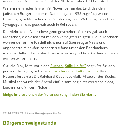
wurde in der Nacht vom 9. auf den 10. November 1938 zerstört.
Wir erinnern jedes Jahr am 9. November an das Leid, das den
jüdischen Bürgern in dieser Nacht im Jahr 1938 zugefügt wurde.
Gewalt gegen Menschen und Zerstörung ihrer Wohnungen und ihrer
Synagogen – das geschah auch in Rohrbach.
Die Mehrheit ließ es schweigend geschehen. Aber es gab auch
Menschen, die Solidarität mit den Verfolgten zeigten. Die in Rohrbach
wohnende Familie P. stieß nicht nur auf überzeugte Nazis und
angepasste Mitläufer, sondern sie fand unter den Rohrbachern
manche Helfer, die ihr das Überleben ermöglichten. An deren Einsatz
wollten wir erinnern.
Claudia Rink, Mitautorin des
Buches „Stille Helfer”
begrüßte für den
punker, Hans-Jürgen Fuchs
sprach für den Stadtteilverein
. Das
Hauptreferat hielt Dr. Reinhard Riese, ebenfalls Mitautor des Buchs.
Musikalisch wurde der Abend einfühlsam begleitet von Anne Kloos,
Joachim und Vincent Nolden.
Einige Impressionen der Veranstaltung finden Sie hier ...
25.10.2019 11:25
von Hans-Jürgen Fuchs
Bürgerschweigestunde