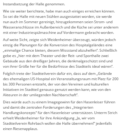
Instandsetzung der Halle genommen.
Wie sie weiter berichtete, habe man auch einiges erreichen können.
So sei die Halle mit neuen Stühlen ausgestattet worden, sie werde
nun auch im Sommer gereinigt, hinzugekommen seien Strom- und
Wasseranschlüsse im Außenbereich und die Küche sei unter anderem
mit einer Industriespülmaschine auf Vordermann gebracht worden.
Auf weite Sicht, zeigte sich Weidenheimer überzeugt, würden jedoch
einzig die Planungen für die Konversion des Hospitalgeländes eine
„einmalige Chance bieten, diesem Missstand abzuhelfen“. Schließlich
gebe es „hier mit dem Theater und der Reit- und Sporthalle zwei
Gebäude aus den dreißiger Jahren, die denkmalgeschützt sind und
von ihrer Größe her für die Bedürfnisse des Stadtteils ideal wären“.
Folglich trete der Stadtteilverein dafür ein, dass auf dem „Gelände
des ehemaligen US-Hospital ein Veranstaltungsraum mit Platz für 200
bis 300 Personen entsteht, der von den Vereinen und kulturellen
Initiativen im Stadtteil genauso genutzt werden kann, wie von den
Akteuren in der umliegenden Nachbarschaft“.
Dies würde auch zu einem Imagegewinn für den Hasenleiser führen
und damit die zentralen Forderungen des „Integrierten
Handlungskonzepts“ für den Hasenleiser unterstützen. Unterm Strich
erhielt Weidenheimer für ihre Ankündigung „Ja, wir vom
Stadtteilverein Rohrbach wollen die Halle übernehmen!“ jedenfalls
einen Riesenapplaus.