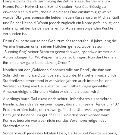
komplettierte die Versammlung die Zehnerriege der Beiräte um
Hanns-Peter Heinrich und Bernd Knauber. Fast überflüssig zu
erwähnen sein dürfte, dass auch dieses Duo einstimmig gewählt
wurde. Übrigens ebenso die beiden neuen Kassenprüfer Michael Gail
und Reiner Herbold. Womit jedoch zugleich ein Name gefallen ist, der
sehr eng mit den beiden weiteren für Aufsehen sorgenden Punkten
verbunden ist.
Denn Gail hatte vor seiner Wahl zum Kassenprüfer 18 Jahre lang die
Vereinsfinanzen unter seinen Fittichen gehabt, wobei es zum
„Running Gag“ seiner Bilanzen geworden war, irgendwie immer die
Aufwendungen für WC-Papier ins Spiel zu bringen. Nun dankte man
ihm mit einer ganz besonderen „Orden“.
Nämlich mit der „Goldenen Klopapierrolle am Band“, die ihm von
Schriftführerin Erica Dutzi überreicht wurde. Mal sehen, was sich der
Stadtteilvereinsvorstand in wie vielen Jahren auch immer bei der
Verabschiedung von Gails jetzt bei vier Enthaltungen gewählten
Amtsnachfolgers Christian Multerer einfallen lassen wird.
Allerdings hatte Gail zuvor noch schier Unfassbares zu berichten.
Nämlich, dass das Vereinsvermögen, das sich in seiner Ägide um 137
Prozent erhöht habe, durch zwei gefälschte Überweisungen von
Betrügern beinahe um gut 35 000 Euro erleichtert worden wäre.
Konkret bedroht war aber nicht nur das Vereinsvermögen des
Stadtteilvereins.
Sondern auch jenes des lokalen Obst-, Garten- und Weinbauvereins,