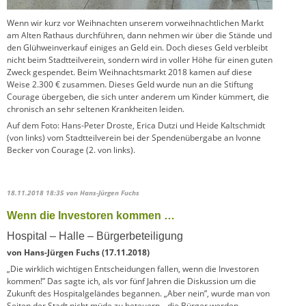
Wenn wir kurz vor Weihnachten unserem vorweihnachtlichen Markt
am Alten Rathaus durchführen, dann nehmen wir über die Stände und
den Glühweinverkauf einiges an Geld ein. Doch dieses Geld verbleibt
nicht beim Stadtteilverein, sondern wird in voller Höhe für einen guten
Zweck gespendet. Beim Weihnachtsmarkt 2018 kamen auf diese
Weise 2.300 € zusammen. Dieses Geld wurde nun an die Stiftung
Courage übergeben, die sich unter anderem um Kinder kümmert, die
chronisch an sehr seltenen Krankheiten leiden.
Auf dem Foto: Hans-Peter Droste, Erica Dutzi und Heide Kaltschmidt
(von links) vom Stadtteilverein bei der Spendenübergabe an Ivonne
Becker von Courage (2. von links).
18.11.2018 18:35
von Hans-Jürgen Fuchs
Wenn die Investoren kommen …
Hospital – Halle – Bürgerbeteiligung
von Hans-Jürgen Fuchs (17.11.2018)
„Die wirklich wichtigen Entscheidungen fallen, wenn die Investoren
kommen!” Das sagte ich, als vor fünf Jahren die Diskussion um die
Zukunft des Hospitalgeländes begannen. „Aber nein”, wurde man von
Seiten der Stadt nicht müde zu beteuern, „die Bürger werden