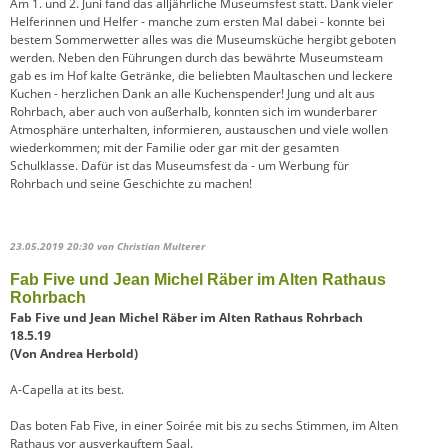
Am 1. und 2. Juni fand das alljährliche Museumsfest statt. Dank vieler
Helferinnen und Helfer - manche zum ersten Mal dabei - konnte bei
bestem Sommerwetter alles was die Museumsküche hergibt geboten
werden. Neben den Führungen durch das bewährte Museumsteam
gab es im Hof kalte Getränke, die beliebten Maultaschen und leckere
Kuchen - herzlichen Dank an alle Kuchenspender! Jung und alt aus
Rohrbach, aber auch von außerhalb, konnten sich im wunderbarer
Atmosphäre unterhalten, informieren, austauschen und viele wollen
wiederkommen; mit der Familie oder gar mit der gesamten
Schulklasse. Dafür ist das Museumsfest da - um Werbung für
Rohrbach und seine Geschichte zu machen!
23.05.2019 20:30
von Christian Multerer
Fab Five und Jean Michel Räber im Alten Rathaus
Rohrbach
Fab Five und Jean Michel Räber im Alten Rathaus Rohrbach
18.5.19
(Von Andrea Herbold)
A-Capella at its best.
Das boten Fab Five, in einer Soirée mit bis zu sechs Stimmen, im Alten
Rathaus vor ausverkauftem Saal.