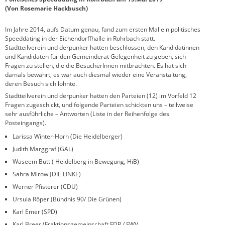
(Von Rosemarie Hackbusch)
Im Jahre 2014, aufs Datum genau, fand zum ersten Mal ein politisches
Speeddating in der Eichendorffhalle in Rohrbach statt.
Stadtteilverein und derpunker hatten beschlossen, den Kandidatinnen
und Kandidaten für den Gemeinderat Gelegenheit zu geben, sich
Fragen zu stellen, die die BesucherInnen mitbrachten. Es hat sich
damals bewährt, es war auch diesmal wieder eine Veranstaltung,
deren Besuch sich lohnte.
Stadtteilverein und derpunker hatten den Parteien (12) im Vorfeld 12
Fragen zugeschickt, und folgende Parteien schickten uns – teilweise
sehr ausführliche – Antworten (Liste in der Reihenfolge des
Posteingangs).
Larissa Winter-Horn (Die Heidelberger)
Judith Marggraf (GAL)
Waseem Butt ( Heidelberg in Bewegung, HiB)
Sahra Mirow (DIE LINKE)
Werner Pfisterer (CDU)
Ursula Röper (Bündnis 90/ Die Grünen)
Karl Emer (SPD)
Karl Breer (Fraktionsgemeinschaft FDP / FWV