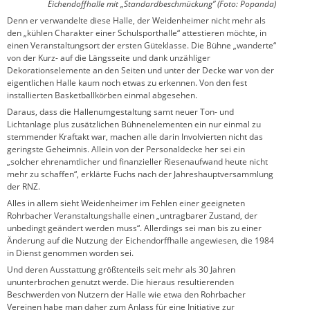
Eichendoffhalle mit „Standardbeschmückung” (Foto: Popanda)
Denn er verwandelte diese Halle, der Weidenheimer nicht mehr als
den „kühlen Charakter einer Schulsporthalle“ attestieren möchte, in
einen Veranstaltungsort der ersten Güteklasse. Die Bühne „wanderte“
von der Kurz- auf die Längsseite und dank unzähliger
Dekorationselemente an den Seiten und unter der Decke war von der
eigentlichen Halle kaum noch etwas zu erkennen. Von den fest
installierten Basketballkörben einmal abgesehen.
Daraus, dass die Hallenumgestaltung samt neuer Ton- und
Lichtanlage plus zusätzlichen Bühnenelementen ein nur einmal zu
stemmender Kraftakt war, machen alle darin Involvierten nicht das
geringste Geheimnis. Allein von der Personaldecke her sei ein
„solcher ehrenamtlicher und finanzieller Riesenaufwand heute nicht
mehr zu schaffen“, erklärte Fuchs nach der Jahreshauptversammlung
der RNZ.
Alles in allem sieht Weidenheimer im Fehlen einer geeigneten
Rohrbacher Veranstaltungshalle einen „untragbarer Zustand, der
unbedingt geändert werden muss“. Allerdings sei man bis zu einer
Änderung auf die Nutzung der Eichendorffhalle angewiesen, die 1984
in Dienst genommen worden sei.
Und deren Ausstattung größtenteils seit mehr als 30 Jahren
ununterbrochen genutzt werde. Die hieraus resultierenden
Beschwerden von Nutzern der Halle wie etwa den Rohrbacher
Vereinen habe man daher zum Anlass für eine Initiative zur