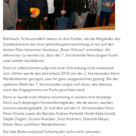
Rohrbach. Schlussendlich waren es drei Punkte, die die Mitglieder des
Stadtteilvereins bei ihrer Jahreshauptversammlung im bis auf den
letzten Platz besetzten Gasthaus „Roter Ochsen“ umtrieben. Als
allererster zu nennen ist, dass der 1. Vorsitzende Hans-Jürgen Fuchs
zwar wieder kandidierte.
Doch er selbst konnte aufgrund einer Erkrankung nicht anwesend
sein. Daher wurde das Jahresfazit 2018 von der 2. Vorsitzenden Karin
Weidenheimer gezogen, was ihr ganz ausgezeichnet gelang. Bei der
späteren Wahl des 1. Vorsitzenden zeigte sich dann, wie überaus
stark das Engagement von Fuchs geschätzt wird.
Denn er wurde trotz Absenz einstimmig in seinem Amt bestätigt.
Doch auch diejenigen Vorstandsmitglieder, die da waren, wurden
unisono wiedergewählt. Zu traf dies auf den 3. Vorsitzenden Hans-
Peter Droste sowie die Beiräte Andrea Herbold, Heide Kaltschmidt,
Sibylle Ziegler, Gustav Knauber, Sven Kröhnert, Dominik Meyer,
Dieter Roos und Peter Weidenheimer.
Da Uwe Bellm und Josef Scherhaufer nicht mehr antraten,