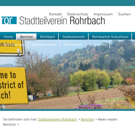
Kontakt
Datenschutz
Impressum
Suchen
Navigation
Home
Berichte
Rohrbach
Stadtteilverein
Rohrbacher Kulturhaus
überspringen
Altes Rathaus
Heimatmuseum
Mitmachen!
Sponsoren
Stadtteilverein Rohrbach
Berichte
News reader
Berichte