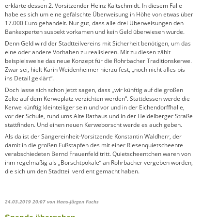
erklärte dessen 2. Vorsitzender Heinz Kaltschmidt. In diesem Falle
habe es sich um eine gefälschte Überweisung in Höhe von etwas über
17.000 Euro gehandelt. Nur gut, dass alle drei Überweisungen den
Bankexperten suspekt vorkamen und kein Geld überwiesen wurde.
Denn Geld wird der Stadtteilvereins mit Sicherheit benötigen, um das
eine oder andere Vorhaben zu realisieren. Mit zu diesen zählt
beispielsweise das neue Konzept für die Rohrbacher Traditionskerwe.
Zwar sei, hielt Karin Weidenheimer hierzu fest, „noch nicht alles bis
ins Detail geklärt“.
Doch lasse sich schon jetzt sagen, dass „wir künftig auf die großen
Zelte auf dem Kerweplatz verzichten werden“. Stattdessen werde die
Kerwe künftig kleinteiliger sein und vor und in der Eichendorffhalle,
vor der Schule, rund ums Alte Rathaus und in der Heidelberger Straße
stattfinden. Und einen neuen Kerweborscht werde es auch geben.
Als da ist der Sängereinheit-Vorsitzende Konstantin Waldherr, der
damit in die großen Fußstapfen des mit einer Riesenquietscheente
verabschiedeten Bernd Frauenfeld tritt. Quietscheentchen waren von
ihm regelmäßig als „Borschtpokale“ an Rohrbacher vergeben worden,
die sich um den Stadtteil verdient gemacht haben.
24.03.2019 20:07
von Hans-Jürgen Fuchs