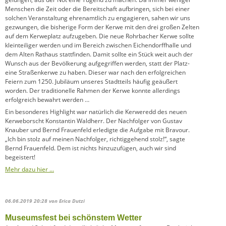
Menschen die Zeit oder die Bereitschaft aufbringen, sich bei einer
solchen Veranstaltung ehrenamtlich zu engagieren, sahen wir uns
gezwungen, die bisherige Form der Kerwe mit den drei großen Zelten
auf dem Kerweplatz aufzugeben. Die neue Rohrbacher Kerwe sollte
kleinteiliger werden und im Bereich zwischen Eichendorffhalle und
dem Alten Rathaus stattfinden. Damit sollte ein Stück weit auch der
Wunsch aus der Bevölkerung aufgegriffen werden, statt der Platz-
eine Straßenkerwe zu haben. Dieser war nach den erfolgreichen
Feiern zum 1250. Jubiläum unseres Stadtteils häufig geäußert
worden. Der traditionelle Rahmen der Kerwe konnte allerdings
erfolgreich bewahrt werden …
Ein besonderes Highlight war natürlich die Kerweredd des neuen
Kerweborscht Konstantin Waldherr. Der Nachfolger von Gustav
Knauber und Bernd Frauenfeld erledigte die Aufgabe mit Bravour.
„Ich bin stolz auf meinen Nachfolger, richtiggehend stolz!“, sagte
Bernd Frauenfeld. Dem ist nichts hinzuzufügen, auch wir sind
begeistert!
Mehr dazu hier …
06.06.2019 20:28
von Erica Dutzi
Museumsfest bei schönstem Wetter