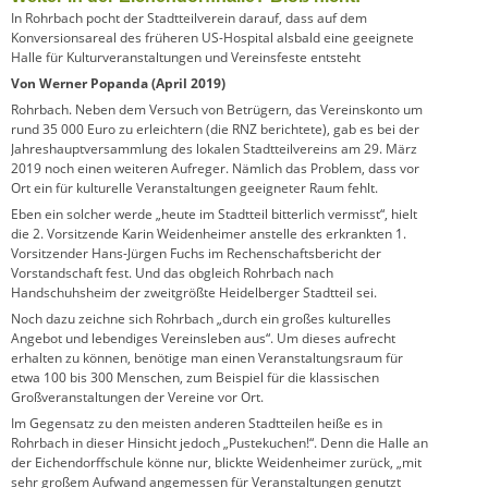
In Rohrbach pocht der Stadtteilverein darauf, dass auf dem
Konversionsareal des früheren US-Hospital alsbald eine geeignete
Halle für Kulturveranstaltungen und Vereinsfeste entsteht
Von Werner Popanda (April 2019)
Rohrbach. Neben dem Versuch von Betrügern, das Vereinskonto um
rund 35 000 Euro zu erleichtern (die RNZ berichtete), gab es bei der
Jahreshauptversammlung des lokalen Stadtteilvereins am 29. März
2019 noch einen weiteren Aufreger. Nämlich das Problem, dass vor
Ort ein für kulturelle Veranstaltungen geeigneter Raum fehlt.
Eben ein solcher werde „heute im Stadtteil bitterlich vermisst“, hielt
die 2. Vorsitzende Karin Weidenheimer anstelle des erkrankten 1.
Vorsitzender Hans-Jürgen Fuchs im Rechenschaftsbericht der
Vorstandschaft fest. Und das obgleich Rohrbach nach
Handschuhsheim der zweitgrößte Heidelberger Stadtteil sei.
Noch dazu zeichne sich Rohrbach „durch ein großes kulturelles
Angebot und lebendiges Vereinsleben aus“. Um dieses aufrecht
erhalten zu können, benötige man einen Veranstaltungsraum für
etwa 100 bis 300 Menschen, zum Beispiel für die klassischen
Großveranstaltungen der Vereine vor Ort.
Im Gegensatz zu den meisten anderen Stadtteilen heiße es in
Rohrbach in dieser Hinsicht jedoch „Pustekuchen!“. Denn die Halle an
der Eichendorffschule könne nur, blickte Weidenheimer zurück, „mit
sehr großem Aufwand angemessen für Veranstaltungen genutzt