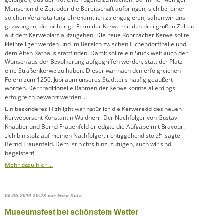
Menschen die Zeit oder die Bereitschaft aufbringen, sich bei einer
solchen Veranstaltung ehrenamtlich zu engagieren, sahen wir uns
gezwungen, die bisherige Form der Kerwe mit den drei großen Zelten
auf dem Kerweplatz aufzugeben. Die neue Rohrbacher Kerwe sollte
kleinteiliger werden und im Bereich zwischen Eichendorffhalle und
dem Alten Rathaus stattfinden. Damit sollte ein Stück weit auch der
Wunsch aus der Bevölkerung aufgegriffen werden, statt der Platz-
eine Straßenkerwe zu haben. Dieser war nach den erfolgreichen
Feiern zum 1250. Jubiläum unseres Stadtteils häufig geäußert
worden. Der traditionelle Rahmen der Kerwe konnte allerdings
erfolgreich bewahrt werden …
Ein besonderes Highlight war natürlich die Kerweredd des neuen
Kerweborscht Konstantin Waldherr. Der Nachfolger von Gustav
Knauber und Bernd Frauenfeld erledigte die Aufgabe mit Bravour.
„Ich bin stolz auf meinen Nachfolger, richtiggehend stolz!“, sagte
Bernd Frauenfeld. Dem ist nichts hinzuzufügen, auch wir sind
begeistert!
Mehr dazu hier …
06.06.2019 20:28
von Erica Dutzi
Museumsfest bei schönstem Wetter