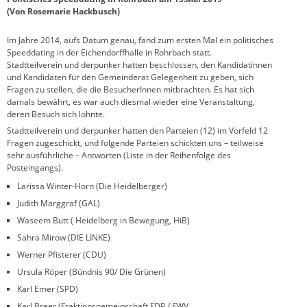
(Von Rosemarie Hackbusch)
Im Jahre 2014, aufs Datum genau, fand zum ersten Mal ein politisches
Speeddating in der Eichendorffhalle in Rohrbach statt.
Stadtteilverein und derpunker hatten beschlossen, den Kandidatinnen
und Kandidaten für den Gemeinderat Gelegenheit zu geben, sich
Fragen zu stellen, die die BesucherInnen mitbrachten. Es hat sich
damals bewährt, es war auch diesmal wieder eine Veranstaltung,
deren Besuch sich lohnte.
Stadtteilverein und derpunker hatten den Parteien (12) im Vorfeld 12
Fragen zugeschickt, und folgende Parteien schickten uns – teilweise
sehr ausführliche – Antworten (Liste in der Reihenfolge des
Posteingangs).
Larissa Winter-Horn (Die Heidelberger)
Judith Marggraf (GAL)
Waseem Butt ( Heidelberg in Bewegung, HiB)
Sahra Mirow (DIE LINKE)
Werner Pfisterer (CDU)
Ursula Röper (Bündnis 90/ Die Grünen)
Karl Emer (SPD)
Karl Breer (Fraktionsgemeinschaft FDP / FWV