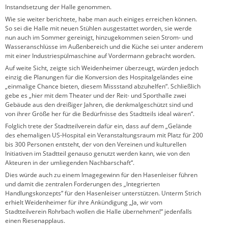
Instandsetzung der Halle genommen.
Wie sie weiter berichtete, habe man auch einiges erreichen können.
So sei die Halle mit neuen Stühlen ausgestattet worden, sie werde
nun auch im Sommer gereinigt, hinzugekommen seien Strom- und
Wasseranschlüsse im Außenbereich und die Küche sei unter anderem
mit einer Industriespülmaschine auf Vordermann gebracht worden.
Auf weite Sicht, zeigte sich Weidenheimer überzeugt, würden jedoch
einzig die Planungen für die Konversion des Hospitalgeländes eine
„einmalige Chance bieten, diesem Missstand abzuhelfen“. Schließlich
gebe es „hier mit dem Theater und der Reit- und Sporthalle zwei
Gebäude aus den dreißiger Jahren, die denkmalgeschützt sind und
von ihrer Größe her für die Bedürfnisse des Stadtteils ideal wären“.
Folglich trete der Stadtteilverein dafür ein, dass auf dem „Gelände
des ehemaligen US-Hospital ein Veranstaltungsraum mit Platz für 200
bis 300 Personen entsteht, der von den Vereinen und kulturellen
Initiativen im Stadtteil genauso genutzt werden kann, wie von den
Akteuren in der umliegenden Nachbarschaft“.
Dies würde auch zu einem Imagegewinn für den Hasenleiser führen
und damit die zentralen Forderungen des „Integrierten
Handlungskonzepts“ für den Hasenleiser unterstützen. Unterm Strich
erhielt Weidenheimer für ihre Ankündigung „Ja, wir vom
Stadtteilverein Rohrbach wollen die Halle übernehmen!“ jedenfalls
einen Riesenapplaus.