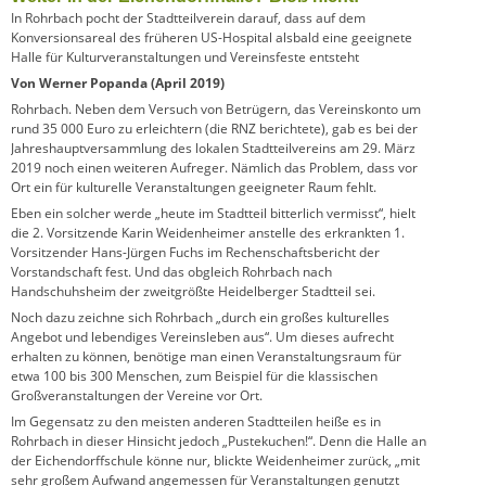
In Rohrbach pocht der Stadtteilverein darauf, dass auf dem
Konversionsareal des früheren US-Hospital alsbald eine geeignete
Halle für Kulturveranstaltungen und Vereinsfeste entsteht
Von Werner Popanda (April 2019)
Rohrbach. Neben dem Versuch von Betrügern, das Vereinskonto um
rund 35 000 Euro zu erleichtern (die RNZ berichtete), gab es bei der
Jahreshauptversammlung des lokalen Stadtteilvereins am 29. März
2019 noch einen weiteren Aufreger. Nämlich das Problem, dass vor
Ort ein für kulturelle Veranstaltungen geeigneter Raum fehlt.
Eben ein solcher werde „heute im Stadtteil bitterlich vermisst“, hielt
die 2. Vorsitzende Karin Weidenheimer anstelle des erkrankten 1.
Vorsitzender Hans-Jürgen Fuchs im Rechenschaftsbericht der
Vorstandschaft fest. Und das obgleich Rohrbach nach
Handschuhsheim der zweitgrößte Heidelberger Stadtteil sei.
Noch dazu zeichne sich Rohrbach „durch ein großes kulturelles
Angebot und lebendiges Vereinsleben aus“. Um dieses aufrecht
erhalten zu können, benötige man einen Veranstaltungsraum für
etwa 100 bis 300 Menschen, zum Beispiel für die klassischen
Großveranstaltungen der Vereine vor Ort.
Im Gegensatz zu den meisten anderen Stadtteilen heiße es in
Rohrbach in dieser Hinsicht jedoch „Pustekuchen!“. Denn die Halle an
der Eichendorffschule könne nur, blickte Weidenheimer zurück, „mit
sehr großem Aufwand angemessen für Veranstaltungen genutzt