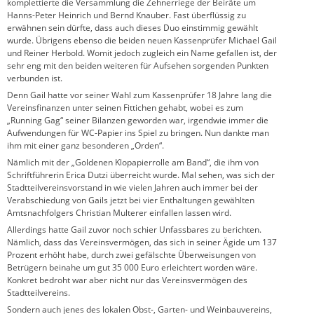
komplettierte die Versammlung die Zehnerriege der Beiräte um
Hanns-Peter Heinrich und Bernd Knauber. Fast überflüssig zu
erwähnen sein dürfte, dass auch dieses Duo einstimmig gewählt
wurde. Übrigens ebenso die beiden neuen Kassenprüfer Michael Gail
und Reiner Herbold. Womit jedoch zugleich ein Name gefallen ist, der
sehr eng mit den beiden weiteren für Aufsehen sorgenden Punkten
verbunden ist.
Denn Gail hatte vor seiner Wahl zum Kassenprüfer 18 Jahre lang die
Vereinsfinanzen unter seinen Fittichen gehabt, wobei es zum
„Running Gag“ seiner Bilanzen geworden war, irgendwie immer die
Aufwendungen für WC-Papier ins Spiel zu bringen. Nun dankte man
ihm mit einer ganz besonderen „Orden“.
Nämlich mit der „Goldenen Klopapierrolle am Band“, die ihm von
Schriftführerin Erica Dutzi überreicht wurde. Mal sehen, was sich der
Stadtteilvereinsvorstand in wie vielen Jahren auch immer bei der
Verabschiedung von Gails jetzt bei vier Enthaltungen gewählten
Amtsnachfolgers Christian Multerer einfallen lassen wird.
Allerdings hatte Gail zuvor noch schier Unfassbares zu berichten.
Nämlich, dass das Vereinsvermögen, das sich in seiner Ägide um 137
Prozent erhöht habe, durch zwei gefälschte Überweisungen von
Betrügern beinahe um gut 35 000 Euro erleichtert worden wäre.
Konkret bedroht war aber nicht nur das Vereinsvermögen des
Stadtteilvereins.
Sondern auch jenes des lokalen Obst-, Garten- und Weinbauvereins,