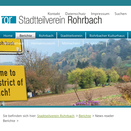
Kontakt
Datenschutz
Impressum
Suchen
Navigation
Home
Berichte
Rohrbach
Stadtteilverein
Rohrbacher Kulturhaus
überspringen
Altes Rathaus
Heimatmuseum
Mitmachen!
Sponsoren
Stadtteilverein Rohrbach
Berichte
News reader
Berichte