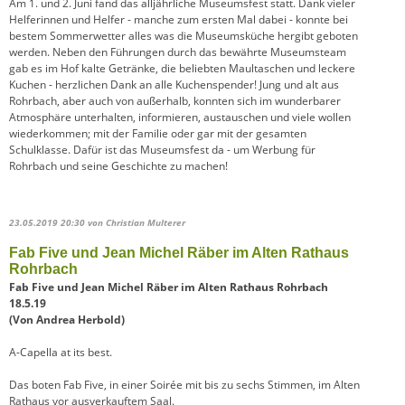
Am 1. und 2. Juni fand das alljährliche Museumsfest statt. Dank vieler
Helferinnen und Helfer - manche zum ersten Mal dabei - konnte bei
bestem Sommerwetter alles was die Museumsküche hergibt geboten
werden. Neben den Führungen durch das bewährte Museumsteam
gab es im Hof kalte Getränke, die beliebten Maultaschen und leckere
Kuchen - herzlichen Dank an alle Kuchenspender! Jung und alt aus
Rohrbach, aber auch von außerhalb, konnten sich im wunderbarer
Atmosphäre unterhalten, informieren, austauschen und viele wollen
wiederkommen; mit der Familie oder gar mit der gesamten
Schulklasse. Dafür ist das Museumsfest da - um Werbung für
Rohrbach und seine Geschichte zu machen!
23.05.2019 20:30
von Christian Multerer
Fab Five und Jean Michel Räber im Alten Rathaus
Rohrbach
Fab Five und Jean Michel Räber im Alten Rathaus Rohrbach
18.5.19
(Von Andrea Herbold)
A-Capella at its best.
Das boten Fab Five, in einer Soirée mit bis zu sechs Stimmen, im Alten
Rathaus vor ausverkauftem Saal.