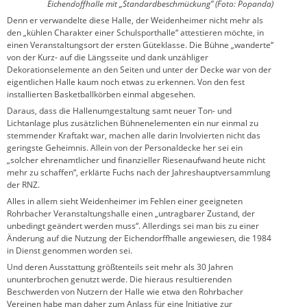
Eichendoffhalle mit „Standardbeschmückung” (Foto: Popanda)
Denn er verwandelte diese Halle, der Weidenheimer nicht mehr als
den „kühlen Charakter einer Schulsporthalle“ attestieren möchte, in
einen Veranstaltungsort der ersten Güteklasse. Die Bühne „wanderte“
von der Kurz- auf die Längsseite und dank unzähliger
Dekorationselemente an den Seiten und unter der Decke war von der
eigentlichen Halle kaum noch etwas zu erkennen. Von den fest
installierten Basketballkörben einmal abgesehen.
Daraus, dass die Hallenumgestaltung samt neuer Ton- und
Lichtanlage plus zusätzlichen Bühnenelementen ein nur einmal zu
stemmender Kraftakt war, machen alle darin Involvierten nicht das
geringste Geheimnis. Allein von der Personaldecke her sei ein
„solcher ehrenamtlicher und finanzieller Riesenaufwand heute nicht
mehr zu schaffen“, erklärte Fuchs nach der Jahreshauptversammlung
der RNZ.
Alles in allem sieht Weidenheimer im Fehlen einer geeigneten
Rohrbacher Veranstaltungshalle einen „untragbarer Zustand, der
unbedingt geändert werden muss“. Allerdings sei man bis zu einer
Änderung auf die Nutzung der Eichendorffhalle angewiesen, die 1984
in Dienst genommen worden sei.
Und deren Ausstattung größtenteils seit mehr als 30 Jahren
ununterbrochen genutzt werde. Die hieraus resultierenden
Beschwerden von Nutzern der Halle wie etwa den Rohrbacher
Vereinen habe man daher zum Anlass für eine Initiative zur