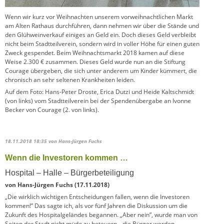
Wenn wir kurz vor Weihnachten unserem vorweihnachtlichen Markt
am Alten Rathaus durchführen, dann nehmen wir über die Stände und
den Glühweinverkauf einiges an Geld ein. Doch dieses Geld verbleibt
nicht beim Stadtteilverein, sondern wird in voller Höhe für einen guten
Zweck gespendet. Beim Weihnachtsmarkt 2018 kamen auf diese
Weise 2.300 € zusammen. Dieses Geld wurde nun an die Stiftung
Courage übergeben, die sich unter anderem um Kinder kümmert, die
chronisch an sehr seltenen Krankheiten leiden.
Auf dem Foto: Hans-Peter Droste, Erica Dutzi und Heide Kaltschmidt
(von links) vom Stadtteilverein bei der Spendenübergabe an Ivonne
Becker von Courage (2. von links).
18.11.2018 18:35
von Hans-Jürgen Fuchs
Wenn die Investoren kommen …
Hospital – Halle – Bürgerbeteiligung
von Hans-Jürgen Fuchs (17.11.2018)
„Die wirklich wichtigen Entscheidungen fallen, wenn die Investoren
kommen!” Das sagte ich, als vor fünf Jahren die Diskussion um die
Zukunft des Hospitalgeländes begannen. „Aber nein”, wurde man von
Seiten der Stadt nicht müde zu beteuern, „die Bürger werden