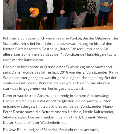
Rohrbach. Schlussendlich waren es drei Punkte, die die Mitglieder des
Stadtteilvereins bei ihrer Jahreshauptversammlung im bis auf den
letzten Platz besetzten Gasthaus „Roter Ochsen“ umtrieben. Als
allererster zu nennen ist, dass der 1. Vorsitzende Hans-Jürgen Fuchs
zwar wieder kandidierte.
Doch er selbst konnte aufgrund einer Erkrankung nicht anwesend
sein. Daher wurde das Jahresfazit 2018 von der 2. Vorsitzenden Karin
Weidenheimer gezogen, was ihr ganz ausgezeichnet gelang. Bei der
späteren Wahl des 1. Vorsitzenden zeigte sich dann, wie überaus
stark das Engagement von Fuchs geschätzt wird.
Denn er wurde trotz Absenz einstimmig in seinem Amt bestätigt.
Doch auch diejenigen Vorstandsmitglieder, die da waren, wurden
unisono wiedergewählt. Zu traf dies auf den 3. Vorsitzenden Hans-
Peter Droste sowie die Beiräte Andrea Herbold, Heide Kaltschmidt,
Sibylle Ziegler, Gustav Knauber, Sven Kröhnert, Dominik Meyer,
Dieter Roos und Peter Weidenheimer.
Da Uwe Bellm und Josef Scherhaufer nicht mehr antraten,