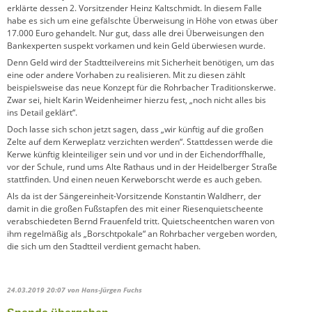
erklärte dessen 2. Vorsitzender Heinz Kaltschmidt. In diesem Falle
habe es sich um eine gefälschte Überweisung in Höhe von etwas über
17.000 Euro gehandelt. Nur gut, dass alle drei Überweisungen den
Bankexperten suspekt vorkamen und kein Geld überwiesen wurde.
Denn Geld wird der Stadtteilvereins mit Sicherheit benötigen, um das
eine oder andere Vorhaben zu realisieren. Mit zu diesen zählt
beispielsweise das neue Konzept für die Rohrbacher Traditionskerwe.
Zwar sei, hielt Karin Weidenheimer hierzu fest, „noch nicht alles bis
ins Detail geklärt“.
Doch lasse sich schon jetzt sagen, dass „wir künftig auf die großen
Zelte auf dem Kerweplatz verzichten werden“. Stattdessen werde die
Kerwe künftig kleinteiliger sein und vor und in der Eichendorffhalle,
vor der Schule, rund ums Alte Rathaus und in der Heidelberger Straße
stattfinden. Und einen neuen Kerweborscht werde es auch geben.
Als da ist der Sängereinheit-Vorsitzende Konstantin Waldherr, der
damit in die großen Fußstapfen des mit einer Riesenquietscheente
verabschiedeten Bernd Frauenfeld tritt. Quietscheentchen waren von
ihm regelmäßig als „Borschtpokale“ an Rohrbacher vergeben worden,
die sich um den Stadtteil verdient gemacht haben.
24.03.2019 20:07
von Hans-Jürgen Fuchs