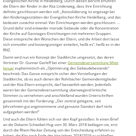
Evangelischen Kirche in Heidelberg. Durch diesen Bericht erfuhren
die Eltern der Kinder in der Kita Lindenweg, dass ihre Einrichtung
definitiv geschlossen werden soll: „Konsolidierung ist angesagt bei
den Kindertagesstätten der Evangelischen Kirche Heidelberg, und das
bedeutet zunächst einmal: Vier Einrichtungen werden geschlossen. …
Grund dafür sind entweder marode Gebäude oder die Konzentration
der Kirche auf Ganztages-Einrichtungen mit mehreren Gruppen.
Diese entspreche den Wünschen der Eltern, und die Arbeit dort lasse
sich sinnvoller und kostengünstiger einteilen, heißt es“, heißt es in der
RNZ.
Damit wird nun ein Konzept der Stadtkirche umgesetzt, das deren
Vertreter Dr. Gunnar Garleff bei einer
Gemeindeversammlung Mitte
Januar
euphemistisch als „Optimierung des Gebäudebestands”
beschrieb. Das Ganze entspricht sicher den Vorstellungen der
Stadtkirche, ob es auch denen der Rohrbacher Gemeindemitglieder
und der Kita-Eltern entspricht, darf bezweifelt werden. Jedenfalls
waren bei der Gemeindeversammlung überwiegend kritische
Stimmen zu vernehmen und anschließend wurden Unterschriften
gesammelt mit der Forderung: „Der zentral gelegene, seit
Jahrzehnten gut angenommene und genutzte Standort darf nicht
aufgegeben werden!“
Und auch die Eltern fühlen sich vor den Kopf gestoßen. In einen Brief
an die Dekanin Schwöbel-Hug vom 30. März 2018 beklagen sie, erst
durch die Rhein-Neckar-Zeitung von der Entscheidung erfahren zu
haben, die Kita nach Ende des kita-Jahres 2018/2019 zu schließen.