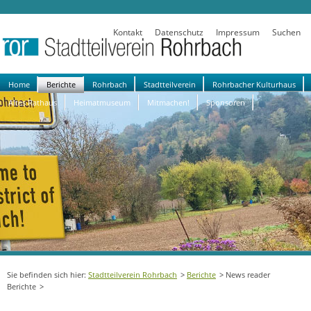
Kontakt
Datenschutz
Impressum
Suchen
Navigation
Home
Berichte
Rohrbach
Stadtteilverein
Rohrbacher Kulturhaus
überspringen
Altes Rathaus
Heimatmuseum
Mitmachen!
Sponsoren
Stadtteilverein Rohrbach
Berichte
News reader
Berichte