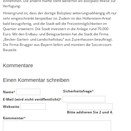
einnehmen. Die andere Hälfte steht weiterhin als Bolzplatz-Wiese zur
Verfügung.
Hintergrund ist, dass der dortige Bolzplatz witterungsabhängig oft nur
sehr eingeschränkt bespielbar ist. Zudem ist das Höllenstein-Areal
bald bezugsfertig, und die Stadt will die Freizeitmöglichkeiten im
Quartier erweitern. Die Stadt investiert in die Anlage rund 70.000
Euro. Mit den Erdbau- und Belagsarbeiten hat die Stadt die Firma
„Becker Garten- und Landschaftsbau“ aus Zuzenhausen beauftragt.
Die Firma Brugger aus Bayern liefert und montiert die Soccercourt-
Bauteile.
Kommentare
Einen Kommentar schreiben
Pflichtfeld
Pflichtfeld
Sicherheitsfrage
*
Name
*
Pflichtfeld
E-Mail (wird nicht veröffentlicht)
*
Webseite
Bitte addieren Sie 2 und 4.
Pflichtfeld
Kommentar
*