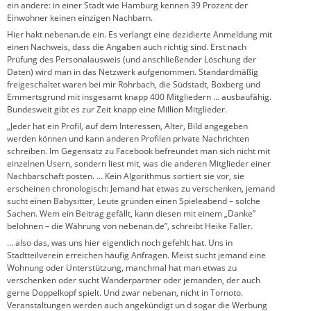
ein andere: in einer Stadt wie Hamburg kennen 39 Prozent der
Einwohner keinen einzigen Nachbarn.
Hier hakt nebenan.de ein. Es verlangt eine dezidierte Anmeldung mit
einen Nachweis, dass die Angaben auch richtig sind. Erst nach
Prüfung des Personalausweis (und anschließender Löschung der
Daten) wird man in das Netzwerk aufgenommen. Standardmäßig
freigeschaltet waren bei mir Rohrbach, die Südstadt, Boxberg und
Emmertsgrund mit insgesamt knapp 400 Mitgliedern … ausbaufähig.
Bundesweit gibt es zur Zeit knapp eine Million Mitglieder.
„Jeder hat ein Profil, auf dem Interessen, Alter, Bild angegeben
werden können und kann anderen Profilen private Nachrichten
schreiben. Im Gegensatz zu Facebook befreundet man sich nicht mit
einzelnen Usern, sondern liest mit, was die anderen Mitglieder einer
Nachbarschaft posten. … Kein Algorithmus sortiert sie vor, sie
erscheinen chronologisch: Jemand hat etwas zu verschenken, jemand
sucht einen Babysitter, Leute gründen einen Spieleabend – solche
Sachen. Wem ein Beitrag gefällt, kann diesen mit einem „Danke”
belohnen – die Währung von nebenan.de”, schreibt Heike Faller.
… also das, was uns hier eigentlich noch gefehlt hat. Uns in
Stadtteilverein erreichen häufig Anfragen. Meist sucht jemand eine
Wohnung oder Unterstützung, manchmal hat man etwas zu
verschenken oder sucht Wanderpartner oder jemanden, der auch
gerne Doppelkopf spielt. Und zwar nebenan, nicht in Tornoto.
Veranstaltungen werden auch angekündigt un d sogar die Werbung