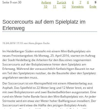
Seite 9 von 30
Anfang
Zurück
6
7
8
9
10
11
12
Vorwärts
Ende
Soccercourts auf dem Spielplatz im
Erlenweg
15.04.2016 17:15
von Hans-Jürgen Fuchs
Im Heidelberger Süden entsteht mit einem Mini-Ballspielplatz ein
neues Freizeitangebot: Ab Montag, 25. April 2016, starten im Auftrag
der Stadt Heidelberg die Arbeiten für den Bau eines sogenannten
Soccercourts auf der Bolzplatzwiese hinter dem Spielplatz am
Erlenweg. Während der voraussichtlich fünfwöchigen Bauzeit ist nur
ein Teil des Spielplatzes nutzbar, da die Baustelle über den Spielplatz
angefahren werden muss.
Der Soccercourt ist ein Kleinspielfeld mit einem Allwetterbelag aus
Asphalt. Das Spielfeld ist 22 Meter lang und 12 Meter breit, es wird
mit zwei Bolzplatztoren und zwei Basketballkörben ausgestattet. Eine
rund ein Meter hohe Bande fasst den Mini-Ballspielplatz ein. An jeder
Stirnseite wird ein etwa vier Meter hoher Ballfangzaun installiert. Der
Soccercourt wird etwa die Hälfte des jetzigen Bolzplatz-Areals