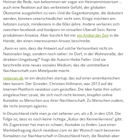
Heimat die Rede, nun bekommen wir sogar ein Heimatministerium …
auch eine Reaktion auf das verbreitete Gefühl, der globalen
Ökonomie ausgeliefert zu sein. Und die Gegenkonzepte, die diskutiert
werden, könnten unterschiedlicher nicht sein. Einige möchten am
liebsten zurück, mindestens in die 60er-Jahre. Andere verlieren sich
zwischen facebook und foodporn im virtuellen Überall-Sein. Keine
produktiven Ansätze. Aber kürzlich fiel mir
ein Artikel der Zeit
in die
Hände, der einen interessanten Ansatz beschreibt.
„Kann es sein, dass die Antwort auf solche Verlorenheit nicht im
Nationalen liegt, sondern noch näher: im Dorf, in der Wohnstraße, der
direkten Umgebung?” fragt die Autorin Heike Faller. Und sie
beschreibt eine neues soziales Medium, das die unmittelbare
Nachbarschaft zum Mittelpunkt macht.
nebenan.de
ist ein deutsches startup, das auf einer amerikanischen
Idee basiert. Der Gründer, Christian Vollmann, war 2013 auf die
Internet-Plattform nextdoor.com gestoßen. Die Idee hatte ihm sofort
eingeleuchtet: Leute, die sich noch nicht kennen, knüpfen online
Kontakte zu Menschen aus ihrer Nachbarschaft. Zu Menschen zudem,
die nicht anonym agieren.
In Deutschland zieht man ja viel seltener um, als z.B. in den USA. Die
Folge ist, dass es noch keine richtige „Kultur des Kennenlernens” gibt:
Als Zugereister hat man es schwer, Kontakte zu finden. Laut einer
Marktbefragung durch nextdoor.com ist der Wunsch nach besseren
Kontakten zur Nachbarschaft in Deutschland hoch, die Realität aber