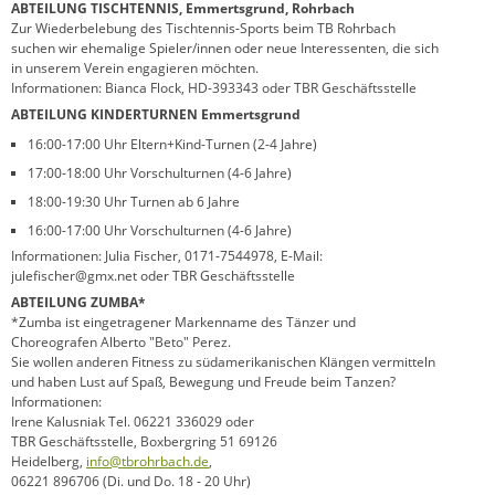
ABTEILUNG TISCHTENNIS, Emmertsgrund, Rohrbach
Zur Wiederbelebung des Tischtennis-Sports beim TB Rohrbach
suchen wir ehemalige Spieler/innen oder neue Interessenten, die sich
in unserem Verein engagieren möchten.
Informationen: Bianca Flock, HD-393343 oder TBR Geschäftsstelle
ABTEILUNG KINDERTURNEN Emmertsgrund
16:00-17:00 Uhr Eltern+Kind-Turnen (2-4 Jahre)
17:00-18:00 Uhr Vorschulturnen (4-6 Jahre)
18:00-19:30 Uhr Turnen ab 6 Jahre
16:00-17:00 Uhr Vorschulturnen (4-6 Jahre)
Informationen: Julia Fischer, 0171-7544978, E-Mail:
julefischer@gmx.net oder TBR Geschäftsstelle
ABTEILUNG ZUMBA*
*Zumba ist eingetragener Markenname des Tänzer und
Choreografen Alberto "Beto" Perez.
Sie wollen anderen Fitness zu südamerikanischen Klängen vermitteln
und haben Lust auf Spaß, Bewegung und Freude beim Tanzen?
Informationen:
Irene Kalusniak Tel. 06221 336029 oder
TBR Geschäftsstelle, Boxbergring 51 69126
Heidelberg,
info@tbrohrbach.de
,
06221 896706 (Di. und Do. 18 - 20 Uhr)