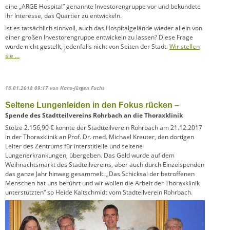
eine „ARGE Hospital” genannte Investorengruppe vor und bekundete
ihr Interesse, das Quartier zu entwickeln.
Ist es tatsächlich sinnvoll, auch das Hospitalgelände wieder allein von
einer großen Investorengruppe entwickeln zu lassen? Diese Frage
wurde nicht gestellt, jedenfalls nicht von Seiten der Stadt.
Wir stellen
sie …
16.01.2018 09:17
von Hans-Jürgen Fuchs
Seltene Lungenleiden in den Fokus rücken –
Spende des Stadtteilvereins Rohrbach an die Thoraxklinik
Stolze 2.156,90 € konnte der Stadtteilverein Rohrbach am 21.12.2017
in der Thoraxklinik an Prof. Dr. med. Michael Kreuter, den dortigen
Leiter des Zentrums für interstitielle und seltene
Lungenerkrankungen, übergeben. Das Geld wurde auf dem
Weihnachtsmarkt des Stadteil­vereins, aber auch durch Einzelspenden
das ganze Jahr hinweg gesammelt. „Das Schicksal der betroffenen
Menschen hat uns berührt und wir wollen die Arbeit der Thoraxklinik
unter­stützten“ so Heide Kaltschmidt vom Stadteilverein Rohrbach.