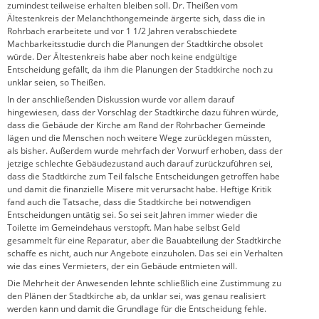
zumindest teilweise erhalten bleiben soll. Dr. Theißen vom
Ältestenkreis der Melanchthongemeinde ärgerte sich, dass die in
Rohrbach erarbeitete und vor 1 1/2 Jahren verabschiedete
Machbarkeitsstudie durch die Planungen der Stadtkirche obsolet
würde. Der Ältestenkreis habe aber noch keine endgültige
Entscheidung gefällt, da ihm die Planungen der Stadtkirche noch zu
unklar seien, so Theißen.
In der anschließenden Diskussion wurde vor allem darauf
hingewiesen, dass der Vorschlag der Stadtkirche dazu führen würde,
dass die Gebäude der Kirche am Rand der Rohrbacher Gemeinde
lägen und die Menschen noch weitere Wege zurücklegen müssten,
als bisher. Außerdem wurde mehrfach der Vorwurf erhoben, dass der
jetzige schlechte Gebäudezustand auch darauf zurückzuführen sei,
dass die Stadtkirche zum Teil falsche Entscheidungen getroffen habe
und damit die finanzielle Misere mit verursacht habe. Heftige Kritik
fand auch die Tatsache, dass die Stadtkirche bei notwendigen
Entscheidungen untätig sei. So sei seit Jahren immer wieder die
Toilette im Gemeindehaus verstopft. Man habe selbst Geld
gesammelt für eine Reparatur, aber die Bauabteilung der Stadtkirche
schaffe es nicht, auch nur Angebote einzuholen. Das sei ein Verhalten
wie das eines Vermieters, der ein Gebäude entmieten will.
Die Mehrheit der Anwesenden lehnte schließlich eine Zustimmung zu
den Plänen der Stadtkirche ab, da unklar sei, was genau realisiert
werden kann und damit die Grundlage für die Entscheidung fehle.