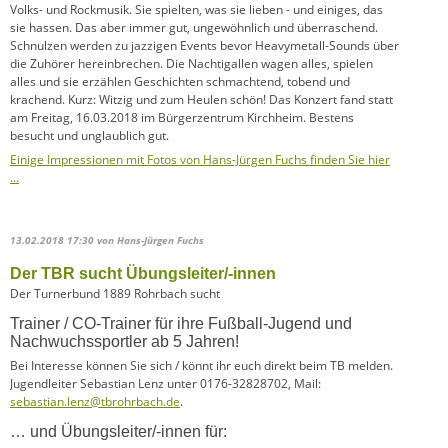
Volks- und Rockmusik. Sie spielten, was sie lieben - und einiges, das
sie hassen. Das aber immer gut, ungewöhnlich und überraschend.
Schnulzen werden zu jazzigen Events bevor Heavymetall-Sounds über
die Zuhörer hereinbrechen. Die Nachtigallen wagen alles, spielen
alles und sie erzählen Geschichten schmachtend, tobend und
krachend. Kurz: Witzig und zum Heulen schön! Das Konzert fand statt
am Freitag, 16.03.2018 im Bürgerzentrum Kirchheim. Bestens
besucht und unglaublich gut.
Einige Impressionen mit Fotos von Hans-Jürgen Fuchs finden Sie hier
…
13.02.2018 17:30
von Hans-Jürgen Fuchs
Der TBR sucht Übungsleiter/-innen
Der Turnerbund 1889 Rohrbach sucht
Trainer / CO-Trainer für ihre Fußball-Jugend und
Nachwuchssportler ab 5 Jahren!
Bei Interesse können Sie sich / könnt ihr euch direkt beim TB melden.
Jugendleiter Sebastian Lenz unter 0176-32828702, Mail:
sebastian.lenz@tbrohrbach.de
.
… und Übungsleiter/-innen für: