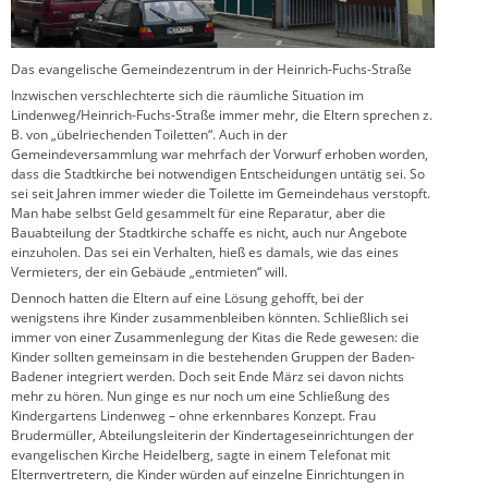
Das evangelische Gemeindezentrum in der Heinrich-Fuchs-Straße
Inzwischen verschlechterte sich die räumliche Situation im
Lindenweg/Heinrich-Fuchs-Straße immer mehr, die Eltern sprechen z.
B. von „übelriechenden Toiletten“. Auch in der
Gemeindeversammlung war mehrfach der Vorwurf erhoben worden,
dass die Stadtkirche bei notwendigen Entscheidungen untätig sei. So
sei seit Jahren immer wieder die Toilette im Gemeindehaus verstopft.
Man habe selbst Geld gesammelt für eine Reparatur, aber die
Bauabteilung der Stadtkirche schaffe es nicht, auch nur Angebote
einzuholen. Das sei ein Verhalten, hieß es damals, wie das eines
Vermieters, der ein Gebäude „entmieten“ will.
Dennoch hatten die Eltern auf eine Lösung gehofft, bei der
wenigstens ihre Kinder zusammenbleiben könnten. Schließlich sei
immer von einer Zusammenlegung der Kitas die Rede gewesen: die
Kinder sollten gemeinsam in die bestehenden Gruppen der Baden-
Badener integriert werden. Doch seit Ende März sei davon nichts
mehr zu hören. Nun ginge es nur noch um eine Schließung des
Kindergartens Lindenweg – ohne erkennbares Konzept. Frau
Brudermüller, Abteilungsleiterin der Kindertageseinrichtungen der
evangelischen Kirche Heidelberg, sagte in einem Telefonat mit
Elternvertretern, die Kinder würden auf einzelne Einrichtungen in