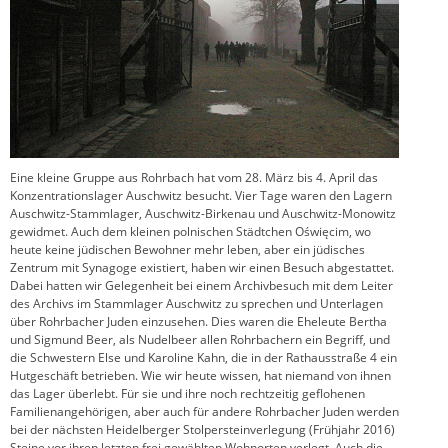
Eine kleine Gruppe aus Rohrbach hat vom 28. März bis 4. April das
Konzentrationslager Auschwitz besucht. Vier Tage waren den Lagern
Auschwitz-Stammlager, Auschwitz-Birkenau und Auschwitz-Monowitz
gewidmet. Auch dem kleinen polnischen Städtchen Oświęcim, wo
heute keine jüdischen Bewohner mehr leben, aber ein jüdisches
Zentrum mit Synagoge existiert, haben wir einen Besuch abgestattet.
Dabei hatten wir Gelegenheit bei einem Archivbesuch mit dem Leiter
des Archivs im Stammlager Auschwitz zu sprechen und Unterlagen
über Rohrbacher Juden einzusehen. Dies waren die Eheleute Bertha
und Sigmund Beer, als Nudelbeer allen Rohrbachern ein Begriff, und
die Schwestern Else und Karoline Kahn, die in der Rathausstraße 4 ein
Hutgeschäft betrieben. Wie wir heute wissen, hat niemand von ihnen
das Lager überlebt. Für sie und ihre noch rechtzeitig geflohenen
Familienangehörigen, aber auch für andere Rohrbacher Juden werden
bei der nächsten Heidelberger Stolpersteinverlegung (Frühjahr 2016)
Steine vor ihren letzten frei gewählten Wohnorten verlegt. Auch die