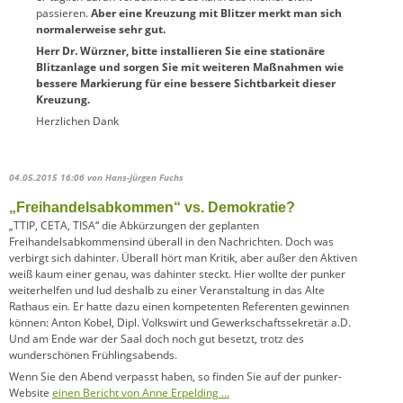
passieren.
Aber eine Kreuzung mit Blitzer merkt man sich
normalerweise sehr gut.
Herr Dr. Würzner, bitte installieren Sie eine stationäre
Blitzanlage und sorgen Sie mit weiteren Maßnahmen wie
bessere Markierung für eine bessere Sichtbarkeit dieser
Kreuzung.
Herzlichen Dank
04.05.2015 16:06
von Hans-Jürgen Fuchs
„Freihandelsabkommen“ vs. Demokratie?
„TTIP, CETA, TISA“ die Abkürzungen der geplanten
Freihandelsabkommensind überall in den Nachrichten. Doch was
verbirgt sich dahinter. Überall hört man Kritik, aber außer den Aktiven
weiß kaum einer genau, was dahinter steckt. Hier wollte der punker
weiterhelfen und lud deshalb zu einer Veranstaltung in das Alte
Rathaus ein. Er hatte dazu einen kompetenten Referenten gewinnen
können: Anton Kobel, Dipl. Volkswirt und Gewerkschaftssekretär a.D.
Und am Ende war der Saal doch noch gut besetzt, trotz des
wunderschönen Frühlingsabends.
Wenn Sie den Abend verpasst haben, so finden Sie auf der punker-
Website
einen Bericht von Anne Erpelding …