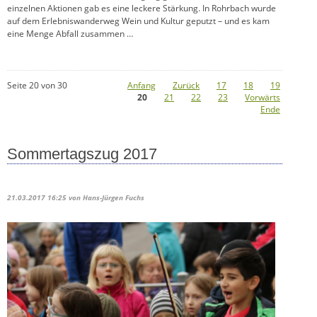
einzelnen Aktionen gab es eine leckere Stärkung. In Rohrbach wurde
auf dem Erlebniswanderweg Wein und Kultur geputzt – und es kam
eine Menge Abfall zusammen …
Seite 20 von 30
Anfang
Zurück
17
18
19
20
21
22
23
Vorwärts
Ende
Sommertagszug 2017
21.03.2017 16:25
von Hans-Jürgen Fuchs