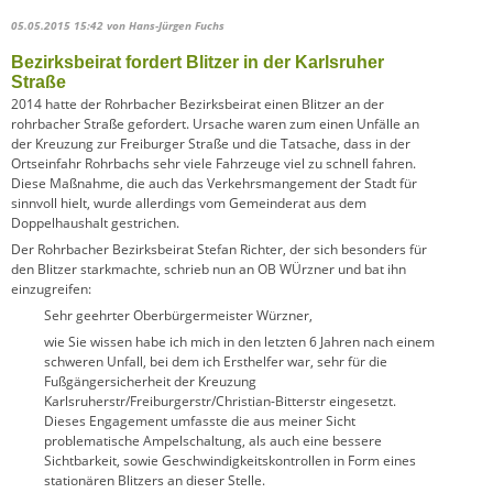
05.05.2015 15:42
von Hans-Jürgen Fuchs
Bezirksbeirat fordert Blitzer in der Karlsruher
Straße
2014 hatte der Rohrbacher Bezirksbeirat einen Blitzer an der
rohrbacher Straße gefordert. Ursache waren zum einen Unfälle an
der Kreuzung zur Freiburger Straße und die Tatsache, dass in der
Ortseinfahr Rohrbachs sehr viele Fahrzeuge viel zu schnell fahren.
Diese Maßnahme, die auch das Verkehrsmangement der Stadt für
sinnvoll hielt, wurde allerdings vom Gemeinderat aus dem
Doppelhaushalt gestrichen.
Der Rohrbacher Bezirksbeirat Stefan Richter, der sich besonders für
den Blitzer starkmachte, schrieb nun an OB WÜrzner und bat ihn
einzugreifen:
Sehr geehrter Oberbürgermeister Würzner,
wie Sie wissen habe ich mich in den letzten 6 Jahren nach einem
schweren Unfall, bei dem ich Ersthelfer war, sehr für die
Fußgängersicherheit der Kreuzung
Karlsruherstr/Freiburgerstr/Christian-Bitterstr eingesetzt.
Dieses Engagement umfasste die aus meiner Sicht
problematische Ampelschaltung, als auch eine bessere
Sichtbarkeit, sowie Geschwindigkeitskontrollen in Form eines
stationären Blitzers an dieser Stelle.