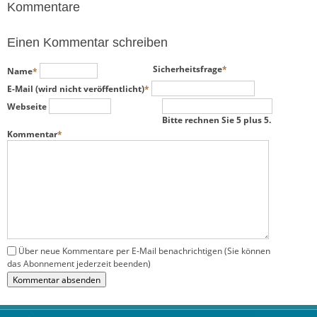
Kommentare
Einen Kommentar schreiben
Pflichtfeld
Pflichtfeld
Sicherheitsfrage
*
Name
*
Pflichtfeld
E-Mail (wird nicht veröffentlicht)
*
Webseite
Bitte rechnen Sie 5 plus 5.
Pflichtfeld
Kommentar
*
Über neue Kommentare per E-Mail benachrichtigen (Sie können
das Abonnement jederzeit beenden)
Kommentar absenden