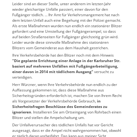
Leider sind an dieser Stelle, unter anderem im letzten Jahr
wieder gleichartige Unfälle passiert, einer davon für den
Fußgänger tödlich. … Ihr Amt für Verkehrsmangement hat nach
dem letzten Unfall auch eine Begehung mit der Polizei gemacht.
Als erste Maßnahmen wurden nun endlich ein stationärer Blitzer
gefordert und eine Umstellung der Fußgängerampel, so dass
auf beiden Straßenseiten für Fußgänger gleichzeitig grün wird.
Leider wurde diese sinnvolle Maßnahme des stationären
Blitzers vom Gemeinderat aus dem Haushalt gestrichen.
Ihre Verkehrsbehörde hat den Blitzer noch mit dem Hinweis
"Die geplante Errichtung einer Anlage in der Karlsruher Str.
basiert auf mehreren Unfällen mit Fußgängerbeteiligung,
einer davon in 2014 mit tödlichem Ausgang"
versucht zu
verteidigen.
Herr Würzner, wenn Ihre Verkehrsbehörde nun endlich zu der
Auffassung gekommen ist, dass diese Maßnahme aus
Sicherheitsgründen erforderlich ist, machen Sie von Ihrem Recht
als Vorgesetzter der Verkehrsbehörde Gebrauch,
in
Sicherheitsfragen Beschlüsse des Gemeinderates zu
ignorieren
. Installieren Sie am Ortseingang von Rohrbach einen
Blitzer und stellen die Ampelschaltung um.
Der Unfallverursacher des tödlichen Unfalls hat vor Gericht
ausgesagt, dass er die Ampel nicht wahrgenommen hat, obwohl
er täglich daran vorbeifährt. Das kann aus meiner Sicht