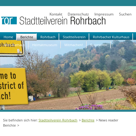
Kontakt
Datenschutz
Impressum
Suchen
Navigation
Home
Berichte
Rohrbach
Stadtteilverein
Rohrbacher Kulturhaus
überspringen
Altes Rathaus
Heimatmuseum
Mitmachen!
Sponsoren
Stadtteilverein Rohrbach
Berichte
News reader
Berichte