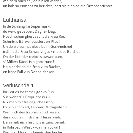
wie dem auch sei, do bin ich widder,
un hab so einischs zu berichte, hert sie eich oa die Ortsnochrichte:
Lufthansa
In de Schlang im Supermarkt,
do werd gebabbelt Dag fer Dag.
Hosch schun ghert secht die Frau Rot,
Schmitt,s Bärwel bussiert en Pilot !
Un do bleibts net bloss beim Gschmeichel
mähnt die Frau Schwarz, guck mol des Beichel.
Oh der Kerl der treibt´s awwer bunt,
s`Millers Käddl is a ganz rund !
Hajo secht do die Fraa vum Bäcker,
en klare Fall vun Doppeldecker.
Verluschde 1
Ihr Leit es lässt mer gar ko Ruh
S ís wohr d`r Erbprinze is zu !
Nix meh mit freidägliche Fisch,
ko Schlachtplatt, Lewwer, Mittagsdisch.
Wenn ich des traurisch End beseh,
dann dut`s mir drin im Herzel weh.
Denn halt eich fescht, s ís ganz banal,
in Rohrbach West –koa meh Lokal !
Wenn all bloss In_Events dun buche