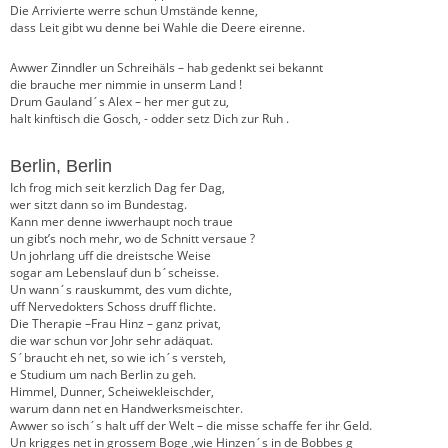
Die Arrivierte werre schun Umstände kenne,
dass Leit gibt wu denne bei Wahle die Deere eirenne.
Awwer Zinndler un Schreihäls – hab gedenkt sei bekannt
die brauche mer nimmie in unserm Land !
Drum Gauland´s Alex – her mer gut zu,
halt kinftisch die Gosch, - odder setz Dich zur Ruh .
Berlin, Berlin
Ich frog mich seit kerzlich Dag fer Dag,
wer sitzt dann so im Bundestag.
Kann mer denne iwwerhaupt noch traue
un gibt’s noch mehr, wo de Schnitt versaue ?
Un johrlang uff die dreistsche Weise
sogar am Lebenslauf dun b´scheisse.
Un wann´s rauskummt, des vum dichte,
uff Nervedokters Schoss druff flichte.
Die Therapie –Frau Hinz – ganz privat,
die war schun vor Johr sehr adäquat.
S´braucht eh net, so wie ich´s versteh,
e Studium um nach Berlin zu geh.
Himmel, Dunner, Scheiwekleischder,
warum dann net en Handwerksmeischter.
Awwer so isch´s halt uff der Welt – die misse schaffe fer ihr Geld.
Un krigges net in grossem Boge ,wie Hinzen´s in de Bobbes g