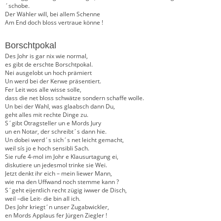
´schobe.
Der Wähler will, bei allem Schenne
Am End doch bloss vertraue könne !
Borschtpokal
Des Johr is gar nix wie normal,
es gibt de erschte Borschtpokal.
Nei ausgelobt un hoch prämiert
Un werd bei der Kerwe präsentiert.
Fer Leit wos alle wisse solle,
dass die net bloss schwätze sondern schaffe wolle.
Un bei der Wahl, was glaabsch dann Du,
geht alles mit rechte Dinge zu.
S´gibt Otragsteller un e Mords Jury
un en Notar, der schreibt´s dann hie.
Un dobei werd´s sich´s net leicht gemacht,
weil sís jo e hoch sensibli Sach.
Sie rufe 4-mol im Johr e Klausurtagung ei,
diskutiere un jedesmol trinke sie Wei.
Jetzt denkt ihr eich – mein liewer Mann,
wie ma den Uffwand noch stemme kann ?
S´geht eijentlich recht zügig iwwer de Disch,
weil –die Leit- die bin all ich.
Des Johr kriegt´n unser Zugabwickler,
en Mords Applaus fer Jürgen Ziegler !