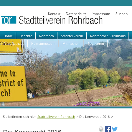
Kontakt
Datenschutz
Impressum
Suchen
Navigation
Home
Berichte
Rohrbach
Stadtteilverein
Rohrbacher Kulturhaus
überspringen
Altes Rathaus
Heimatmuseum
Mitmachen!
Sponsoren
Stadtteilverein Rohrbach
Die Kerweredd 2016