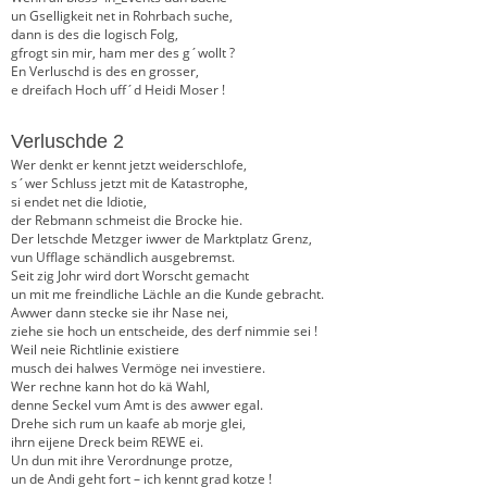
un Gselligkeit net in Rohrbach suche,
dann is des die logisch Folg,
gfrogt sin mir, ham mer des g´wollt ?
En Verluschd is des en grosser,
e dreifach Hoch uff´d Heidi Moser !
Verluschde 2
Wer denkt er kennt jetzt weiderschlofe,
s´wer Schluss jetzt mit de Katastrophe,
si endet net die Idiotie,
der Rebmann schmeist die Brocke hie.
Der letschde Metzger iwwer de Marktplatz Grenz,
vun Ufflage schändlich ausgebremst.
Seit zig Johr wird dort Worscht gemacht
un mit me freindliche Lächle an die Kunde gebracht.
Awwer dann stecke sie ihr Nase nei,
ziehe sie hoch un entscheide, des derf nimmie sei !
Weil neie Richtlinie existiere
musch dei halwes Vermöge nei investiere.
Wer rechne kann hot do kä Wahl,
denne Seckel vum Amt is des awwer egal.
Drehe sich rum un kaafe ab morje glei,
ihrn eijene Dreck beim REWE ei.
Un dun mit ihre Verordnunge protze,
un de Andi geht fort – ich kennt grad kotze !