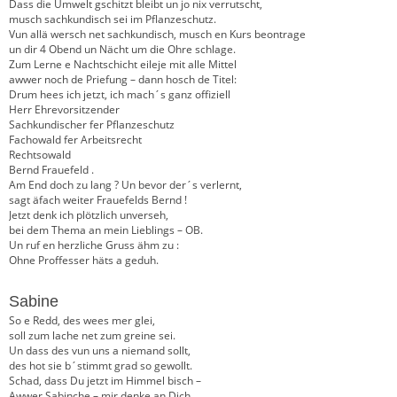
Dass die Umwelt gschitzt bleibt un jo nix verrutscht,
musch sachkundisch sei im Pflanzeschutz.
Vun allä wersch net sachkundisch, musch en Kurs beontrage
un dir 4 Obend un Nächt um die Ohre schlage.
Zum Lerne e Nachtschicht eileje mit alle Mittel
awwer noch de Priefung – dann hosch de Titel:
Drum hees ich jetzt, ich mach´s ganz offiziell
Herr Ehrevorsitzender
Sachkundischer fer Pflanzeschutz
Fachowald fer Arbeitsrecht
Rechtsowald
Bernd Frauefeld .
Am End doch zu lang ? Un bevor der´s verlernt,
sagt äfach weiter Frauefelds Bernd !
Jetzt denk ich plötzlich unverseh,
bei dem Thema an mein Lieblings – OB.
Un ruf en herzliche Gruss ähm zu :
Ohne Proffesser häts a geduh.
Sabine
So e Redd, des wees mer glei,
soll zum lache net zum greine sei.
Un dass des vun uns a niemand sollt,
des hot sie b´stimmt grad so gewollt.
Schad, dass Du jetzt im Himmel bisch –
Awwer Sabinche – mir denke an Dich.