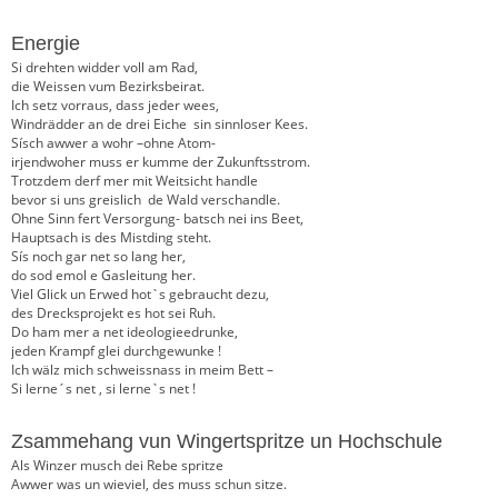
Energie
Si drehten widder voll am Rad,
die Weissen vum Bezirksbeirat.
Ich setz vorraus, dass jeder wees,
Windrädder an de drei Eiche sin sinnloser Kees.
Sísch awwer a wohr –ohne Atom-
irjendwoher muss er kumme der Zukunftsstrom.
Trotzdem derf mer mit Weitsicht handle
bevor si uns greislich de Wald verschandle.
Ohne Sinn fert Versorgung- batsch nei ins Beet,
Hauptsach is des Mistding steht.
Sís noch gar net so lang her,
do sod emol e Gasleitung her.
Viel Glick un Erwed hot`s gebraucht dezu,
des Drecksprojekt es hot sei Ruh.
Do ham mer a net ideologieedrunke,
jeden Krampf glei durchgewunke !
Ich wälz mich schweissnass in meim Bett –
Si lerne´s net , si lerne`s net !
Zsammehang vun Wingertspritze un Hochschule
Als Winzer musch dei Rebe spritze
Awwer was un wieviel, des muss schun sitze.