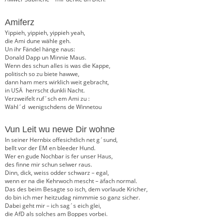
Amiferz
Yippieh, yippieh, yippieh yeah,
die Ami dune wähle geh.
Un ihr Fändel hänge naus:
Donald Dapp un Minnie Maus.
Wenn des schun alles is was die Kappe,
politisch so zu biete hawwe,
dann ham mers wirklich weit gebracht,
in USÄ herrscht dunkli Nacht.
Verzweifelt ruf´sch em Ami zu :
Wähl´d wenigschdens de Winnetou
Vun Leit wu newe Dir wohne
In seiner Hernbix offesichtlich net g´sund,
bellt vor der EM en bleeder Hund.
Wer en gude Nochbar is fer unser Haus,
des finne mir schun selwer raus.
Dinn, dick, weiss odder schwarz – egal,
wenn er na die Kehrwoch mescht – äfach normal.
Das des beim Besagte so isch, dem vorlaude Kricher,
do bin ich mer heitzudag nimmmie so ganz sicher.
Dabei geht mir – ich sag´s eich glei,
die AfD als solches am Boppes vorbei.