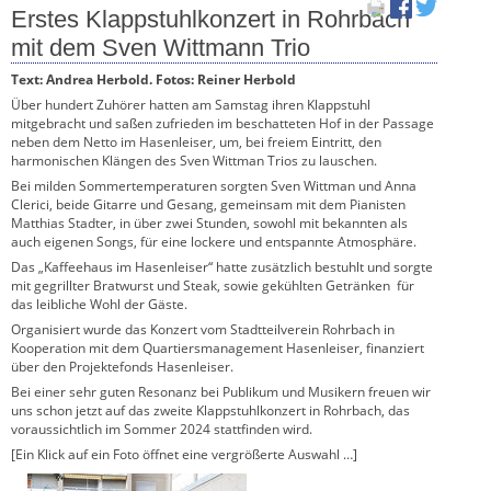
Erstes Klappstuhlkonzert in Rohrbach
mit dem Sven Wittmann Trio
Text: Andrea Herbold. Fotos: Reiner Herbold
Über hundert Zuhörer hatten am Samstag ihren Klappstuhl
mitgebracht und saßen zufrieden im beschatteten Hof in der Passage
neben dem Netto im Hasenleiser, um, bei freiem Eintritt, den
harmonischen Klängen des Sven Wittman Trios zu lauschen.
Bei milden Sommertemperaturen sorgten Sven Wittman und Anna
Clerici, beide Gitarre und Gesang, gemeinsam mit dem Pianisten
Matthias Stadter, in über zwei Stunden, sowohl mit bekannten als
auch eigenen Songs, für eine lockere und entspannte Atmosphäre.
Das „Kaffeehaus im Hasenleiser“ hatte zusätzlich bestuhlt und sorgte
mit gegrillter Bratwurst und Steak, sowie gekühlten Getränken für
das leibliche Wohl der Gäste.
Organisiert wurde das Konzert vom Stadtteilverein Rohrbach in
Kooperation mit dem Quartiersmanagement Hasenleiser, finanziert
über den Projektefonds Hasenleiser.
Bei einer sehr guten Resonanz bei Publikum und Musikern freuen wir
uns schon jetzt auf das zweite Klappstuhlkonzert in Rohrbach, das
voraussichtlich im Sommer 2024 stattfinden wird.
[Ein Klick auf ein Foto öffnet eine vergrößerte Auswahl …]