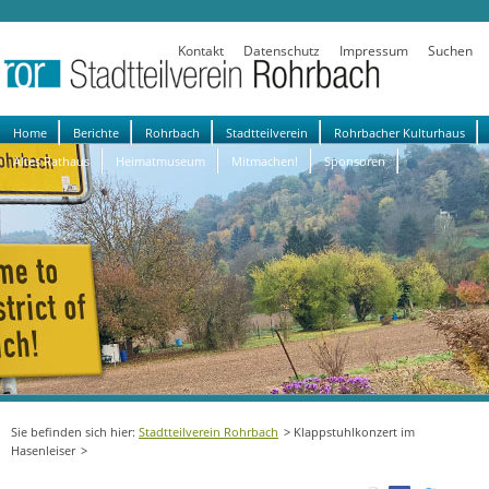
Kontakt
Datenschutz
Impressum
Suchen
Navigation
Home
Berichte
Rohrbach
Stadtteilverein
Rohrbacher Kulturhaus
überspringen
Altes Rathaus
Heimatmuseum
Mitmachen!
Sponsoren
Stadtteilverein Rohrbach
Klappstuhlkonzert im
Hasenleiser