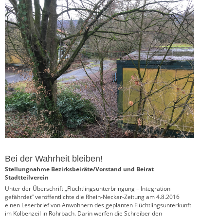
Bei der Wahrheit bleiben!
Stellungnahme Bezirksbeiräte/Vorstand und Beirat
Stadtteilverein
Unter der Überschrift „Flüchtlingsunterbringung – Integration
gefährdet” veröffentlichte die Rhein-Neckar-Zeitung am 4.8.2016
einen Leserbrief von Anwohnern des geplanten Flüchtlingsunterkunft
im Kolbenzeil in Rohrbach. Darin werfen die Schreiber den