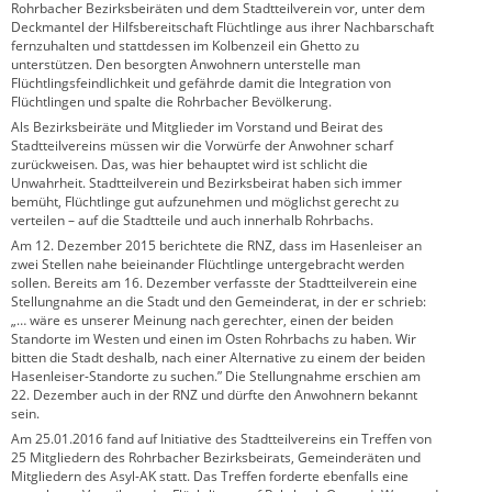
Rohrbacher Bezirksbeiräten und dem Stadtteilverein vor, unter dem
Deckmantel der Hilfsbereitschaft Flüchtlinge aus ihrer Nachbarschaft
fernzuhalten und stattdessen im Kolbenzeil ein Ghetto zu
unterstützen. Den besorgten Anwohnern unterstelle man
Flüchtlingsfeindlichkeit und gefährde damit die Integration von
Flüchtlingen und spalte die Rohrbacher Bevölkerung.
Als Bezirksbeiräte und Mitglieder im Vorstand und Beirat des
Stadtteilvereins müssen wir die Vorwürfe der Anwohner scharf
zurückweisen. Das, was hier behauptet wird ist schlicht die
Unwahrheit. Stadtteilverein und Bezirksbeirat haben sich immer
bemüht, Flüchtlinge gut aufzunehmen und möglichst gerecht zu
verteilen – auf die Stadtteile und auch innerhalb Rohrbachs.
Am 12. Dezember 2015 berichtete die RNZ, dass im Hasenleiser an
zwei Stellen nahe beieinander Flüchtlinge untergebracht werden
sollen. Bereits am 16. Dezember verfasste der Stadtteilverein eine
Stellungnahme an die Stadt und den Gemeinderat, in der er schrieb:
„… wäre es unserer Meinung nach gerechter, einen der beiden
Standorte im Westen und einen im Osten Rohrbachs zu haben. Wir
bitten die Stadt deshalb, nach einer Alternative zu einem der beiden
Hasenleiser-Standorte zu suchen.” Die Stellungnahme erschien am
22. Dezember auch in der RNZ und dürfte den Anwohnern bekannt
sein.
Am 25.01.2016 fand auf Initiative des Stadtteilvereins ein Treffen von
25 Mitgliedern des Rohrbacher Bezirksbeirats, Gemeinderäten und
Mitgliedern des Asyl-AK statt. Das Treffen forderte ebenfalls eine