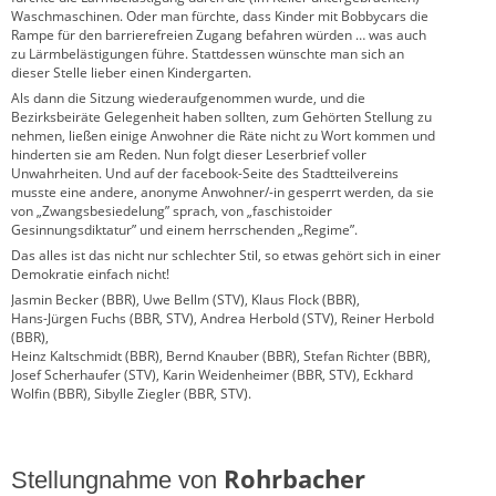
Waschmaschinen. Oder man fürchte, dass Kinder mit Bobbycars die
Rampe für den barrierefreien Zugang befahren würden … was auch
zu Lärmbelästigungen führe. Stattdessen wünschte man sich an
dieser Stelle lieber einen Kindergarten.
Als dann die Sitzung wiederaufgenommen wurde, und die
Bezirksbeiräte Gelegenheit haben sollten, zum Gehörten Stellung zu
nehmen, ließen einige Anwohner die Räte nicht zu Wort kommen und
hinderten sie am Reden. Nun folgt dieser Leserbrief voller
Unwahrheiten. Und auf der facebook-Seite des Stadtteilvereins
musste eine andere, anonyme Anwohner/-in gesperrt werden, da sie
von „Zwangsbesiedelung” sprach, von „faschistoider
Gesinnungsdiktatur” und einem herrschenden „Regime”.
Das alles ist das nicht nur schlechter Stil, so etwas gehört sich in einer
Demokratie einfach nicht!
Jasmin Becker (BBR), Uwe Bellm (STV), Klaus Flock (BBR),
Hans-Jürgen Fuchs (BBR, STV), Andrea Herbold (STV), Reiner Herbold
(BBR),
Heinz Kaltschmidt (BBR), Bernd Knauber (BBR), Stefan Richter (BBR),
Josef Scherhaufer (STV), Karin Weidenheimer (BBR, STV), Eckhard
Wolfin (BBR), Sibylle Ziegler (BBR, STV).
Rohrbacher
Stellungnahme von