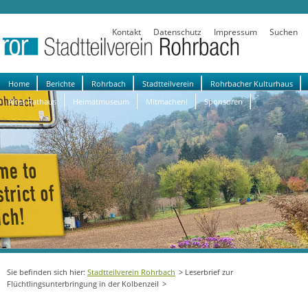
Kontakt
Datenschutz
Impressum
Suchen
Navigation
Home
Berichte
Rohrbach
Stadtteilverein
Rohrbacher Kulturhaus
überspringen
Altes Rathaus
Heimatmuseum
Mitmachen!
Sponsoren
Stadtteilverein Rohrbach
Leserbrief zur
Flüchtlingsunterbringung in der Kolbenzeil