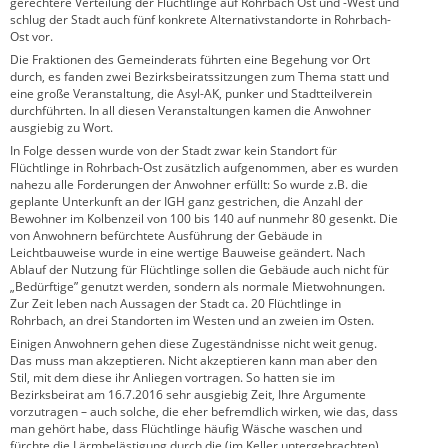
gerechtere Verteilung der Flüchtlinge auf Rohrbach Ost und -West und
schlug der Stadt auch fünf konkrete Alternativstandorte in Rohrbach-
Ost vor.
Die Fraktionen des Gemeinderats führten eine Begehung vor Ort
durch, es fanden zwei Bezirksbeiratssitzungen zum Thema statt und
eine große Veranstaltung, die Asyl-AK, punker und Stadtteilverein
durchführten. In all diesen Veranstaltungen kamen die Anwohner
ausgiebig zu Wort.
In Folge dessen wurde von der Stadt zwar kein Standort für
Flüchtlinge in Rohrbach-Ost zusätzlich aufgenommen, aber es wurden
nahezu alle Forderungen der Anwohner erfüllt: So wurde z.B. die
geplante Unterkunft an der IGH ganz gestrichen, die Anzahl der
Bewohner im Kolbenzeil von 100 bis 140 auf nunmehr 80 gesenkt. Die
von Anwohnern befürchtete Ausführung der Gebäude in
Leichtbauweise wurde in eine wertige Bauweise geändert. Nach
Ablauf der Nutzung für Flüchtlinge sollen die Gebäude auch nicht für
„Bedürftige” genutzt werden, sondern als normale Mietwohnungen.
Zur Zeit leben nach Aussagen der Stadt ca. 20 Flüchtlinge in
Rohrbach, an drei Standorten im Westen und an zweien im Osten.
Einigen Anwohnern gehen diese Zugeständnisse nicht weit genug.
Das muss man akzeptieren. Nicht akzeptieren kann man aber den
Stil, mit dem diese ihr Anliegen vortragen. So hatten sie im
Bezirksbeirat am 16.7.2016 sehr ausgiebig Zeit, Ihre Argumente
vorzutragen – auch solche, die eher befremdlich wirken, wie das, dass
man gehört habe, dass Flüchtlinge häufig Wäsche waschen und
fürchte die Lärmbelästigung durch die (im Keller untergebrachten)