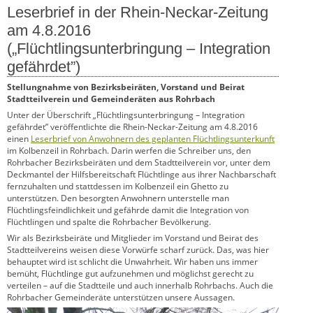
Leserbrief in der Rhein-Neckar-Zeitung
am 4.8.2016
(„Flüchtlingsunterbringung – Integration
gefährdet”)
Stellungnahme von Bezirksbeiräten, Vorstand und Beirat
Stadtteilverein
und Gemeinderäten aus Rohrbach
Unter der Überschrift „Flüchtlingsunterbringung – Integration
gefährdet” veröffentlichte die Rhein-Neckar-Zeitung am 4.8.2016
einen
Leserbrief von Anwohnern des geplanten Flüchtlingsunterkunft
im Kolbenzeil in Rohrbach. Darin werfen die Schreiber uns, den
Rohrbacher Bezirksbeiräten und dem Stadtteilverein vor, unter dem
Deckmantel der Hilfsbereitschaft Flüchtlinge aus ihrer Nachbarschaft
fernzuhalten und stattdessen im Kolbenzeil ein Ghetto zu
unterstützen. Den besorgten Anwohnern unterstelle man
Flüchtlingsfeindlichkeit und gefährde damit die Integration von
Flüchtlingen und spalte die Rohrbacher Bevölkerung.
Wir als Bezirksbeiräte und Mitglieder im Vorstand und Beirat des
Stadtteilvereins weisen diese Vorwürfe scharf zurück. Das, was hier
behauptet wird ist schlicht die Unwahrheit. Wir haben uns immer
bemüht, Flüchtlinge gut aufzunehmen und möglichst gerecht zu
verteilen – auf die Stadtteile und auch innerhalb Rohrbachs. Auch die
Rohrbacher Gemeinderäte unterstützen unsere Aussagen.