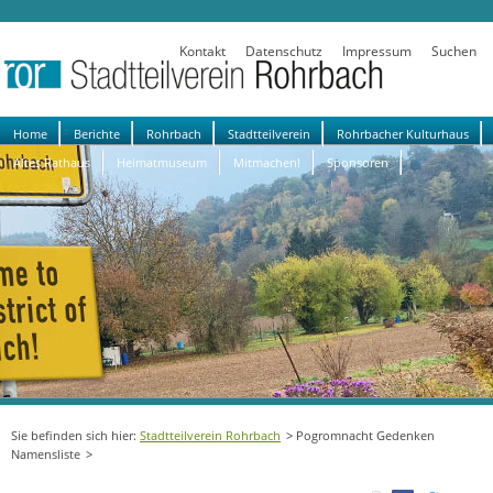
Kontakt
Datenschutz
Impressum
Suchen
Navigation
Home
Berichte
Rohrbach
Stadtteilverein
Rohrbacher Kulturhaus
überspringen
Altes Rathaus
Heimatmuseum
Mitmachen!
Sponsoren
Stadtteilverein Rohrbach
Pogromnacht Gedenken
Namensliste