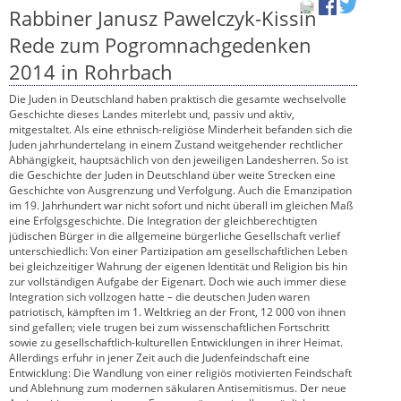
Rabbiner Janusz Pawelczyk-Kissin
Rede zum Pogromnachgedenken
2014 in Rohrbach
Die Juden in Deutschland haben praktisch die gesamte wechselvolle
Geschichte dieses Landes miterlebt und, passiv und aktiv,
mitgestaltet. Als eine ethnisch-religiöse Minderheit befanden sich die
Juden jahrhundertelang in einem Zustand weitgehender rechtlicher
Abhängigkeit, hauptsächlich von den jeweiligen Landesherren. So ist
die Geschichte der Juden in Deutschland über weite Strecken eine
Geschichte von Ausgrenzung und Verfolgung. Auch die Emanzipation
im 19. Jahrhundert war nicht sofort und nicht überall im gleichen Maß
eine Erfolgsgeschichte. Die Integration der gleichberechtigten
jüdischen Bürger in die allgemeine bürgerliche Gesellschaft verlief
unterschiedlich: Von einer Partizipation am gesellschaftlichen Leben
bei gleichzeitiger Wahrung der eigenen Identität und Religion bis hin
zur vollständigen Aufgabe der Eigenart. Doch wie auch immer diese
Integration sich vollzogen hatte – die deutschen Juden waren
patriotisch, kämpften im 1. Weltkrieg an der Front, 12 000 von ihnen
sind gefallen; viele trugen bei zum wissenschaftlichen Fortschritt
sowie zu gesellschaftlich-kulturellen Entwicklungen in ihrer Heimat.
Allerdings erfuhr in jener Zeit auch die Judenfeindschaft eine
Entwicklung: Die Wandlung von einer religiös motivierten Feindschaft
und Ablehnung zum modernen säkularen Antisemitismus. Der neue