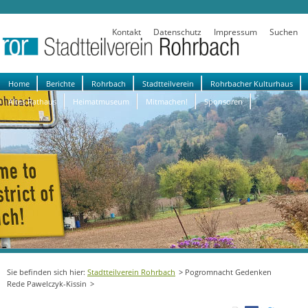
Kontakt
Datenschutz
Impressum
Suchen
Navigation
Home
Berichte
Rohrbach
Stadtteilverein
Rohrbacher Kulturhaus
überspringen
Altes Rathaus
Heimatmuseum
Mitmachen!
Sponsoren
Stadtteilverein Rohrbach
Pogromnacht Gedenken
Rede Pawelczyk-Kissin