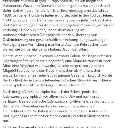
Antisemitismus war in ganz Europa präsent, in allen möglichen
Variationen. Wozu er in Deutschland dann geführt hat ist der Grund
dafür, daß wir jetzt hier stehen. Die Novemberpogrome des Jahres
1938, bei denen Hunderte Juden ermordet oder in den Tod getrieben,
1400 Synagogen und Bethäuser, sowie tausende jüdische Geschäfte
und Privatwohnungen zerstört und niedergebrannt wurden, waren ein
vorläufiger Höhepunkt der Judendiskriminierung im
nationalsozialistischen Deutschland, der den Übergang von
Diskriminierung und gesellschaftlicher Ächtung zur gewalttätigen
Verfolgung und Vernichtung markierte. Auch die Rohrbacher Juden
waren, wie wir bereits gehört haben, davon betroffen.
Der deutsch-jüdische Philosoph Hermann Cohen, der Begründer der
„Marburger Schule“, sagte sinngemäß, eine Majorität würde in ihrer
Mitte eine Minorität wie etwa die jüdische bergen, um zu lernen,
Mitgefühl zu üben und den Nebenmenschen als Mitmenschen
anzuerkennen. Eingetreten ist das genaue Gegenteil. Letztlich wurde
der Großteil der in Europa lebenden jüdischen Minorität vernichtet –
ein beispielloser Akt perfekt organisierter Bestialität.
Nach der großen Katastrophe hat sich der Schwerpunkt des
Judentums geographisch vor allem in die USA und nach Israel
verlagert. Das europäische Judentum war größtenteils vernichtet, und
die meisten Überlebenden kehrten nicht zurück, auch nach
Deutschland nicht. So haben wir es auch im heutigen Deutschland
und in ganz Europa mit einer recht kleinen jüdischen Minderheit zu
tun.
In diesem kurzen Abriss – noch kürzer und allgemeiner ging es