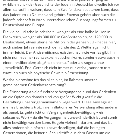
wirklich nicht – der Geschichte der Juden in Deutschland wollte ich vor
allem darauf hinweisen, dass kein Zweifel daran bestehen kann, dass
das Judentum zu Deutschland gehört. Ebenso gehört aber auch die
Judenfeindschaft in ihren unterschiedlichen Ausprägungsformen zu
Deutschland und Europa.
Die kleine jüdische Minderheit - weniger als eine halbe Million in
Frankreich, weniger als 300 000 in Großbritannien, ca. 120 000 in
Deutschland, etwas über eine Million in der ganzen EU - hat es hier,
auch sieben Jahrzehnte nach dem Ende des 2. Weltkriegs, nicht
immer leicht. Der Antisemitismus existiert nach wie vor: Es gibt ihn
nicht nur in seiner rechtsextremistischen Form, sondern etwa auch in
einer linksliberalen; als „Antizionismus“ oder als sogenannte
„Israelkritik“. Er äußert sich nicht immer nur verbal, sondern tritt
zuweilen auch als physische Gewalt in Erscheinung.
Weshalb erwähne ich das alles hier, im Rahmen unserer
gemeinsamen Gedenkveranstaltung?
Die Erinnerung an die furchtbare Vergangenheit und das Gedenken
an die Opfer von damals sind von großer Wichtigkeit für die
Gestaltung unserer gemeinsamen Gegenwart. Diese Aussage ist
meines Erachtens trotz ihrer inflationären Verwendung alles andere
als banal. Es geht nicht um Vergangenheitsbewältigung – ein
seltsames Wort – da die Vergangenheit unveränderlich ist und somit
nicht bewältigt werden kann. Es geht vielmehr darum, und das ist
alles andere als einfach zu bewerkstelligen, daß die heutigen
Generationen, die keinerlei Schuld trifft, aus dem Wissen um die