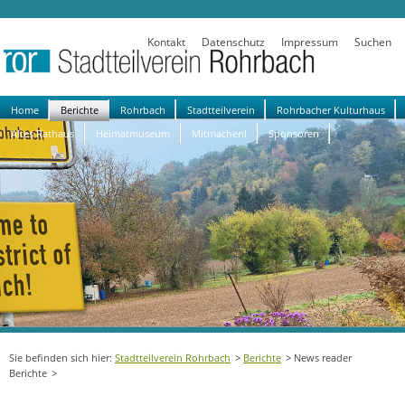
Kontakt
Datenschutz
Impressum
Suchen
Navigation
Home
Berichte
Rohrbach
Stadtteilverein
Rohrbacher Kulturhaus
überspringen
Altes Rathaus
Heimatmuseum
Mitmachen!
Sponsoren
Stadtteilverein Rohrbach
Berichte
News reader
Berichte