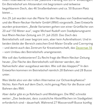
Ein Betriebshof am Altstandort mit begrüntem und teilweise
begehbarem Dach, das 46 Straßenbahnen und ca. 50 Bussen Platz
bietet …
Am 29. Juli wurden nun die Pläne für den Neubau von Stadtverwaltung
und die Rhein-Neckar-Verkehr GmbH (RNV) vorgestellt. Zwei Entwürfe
wurden präsentiert. „Beide Varianten gehen von einer Grünfläche von
20 auf 150 Meter aus”, sagte Michael Rudolf vom Stadtplanungsamt
laut Rhein-Neckar-Zeitung am 31. Juli 2020. Das Dach des
Betriebshofs soll zwar begrünt sein, aber kein Aufenthaltsort. Und in
beiden bleibt der Bereich zwischen Emil-Maier-Straße und Czernyring
– und damit auch das Zentrum für Kreativwirtschaft, das
Dezernat 16
– vom Umbau des Betriebshofs unangetastet.
Wie soll das funktionieren? Zu Recht fragt die Rhein-Neckar-Zeitung
heute: „Die Fläche des Betriebshofs soll kleiner werden, der
Nahverkehr aber ausgebaut werden. Wie soll das klappen?” In den
Entwürfen kommen im Betriebshof nämlich 28 Bahnen und 28 Busse
unter.
Was bleibt also von der tollen Alternative zur Ochsenkopfwiese?
Nichts. Kein Park auf dem Dach, nicht genug Platz für die Busse und
Bahnen des RNV.
Aber dafür gibt es ja Rohrbach und Wieblingen. Die RNZ schreibt
weiter: „Das bedeutet, dass zusätzliche Abstellflächen im Stadtgebiet
erforderlich sind – dauerhaft. Während 27 Wasserstoff-Busse künftig