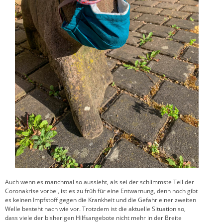
Auch wenn es manchmal so aussieht, als sei der schlimmste Teil der
Coronakrise vorbei, ist es zu früh für eine Entwarnung, denn noch gibt
es keinen Impfstoff gegen die Krankheit und die Gefahr einer zweiten
Welle besteht nach wie vor. Trotzdem ist die aktuelle Situation so,
dass viele der bisherigen Hilfsangebote nicht mehr in der Breite