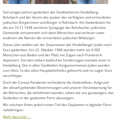
Seit einigen Jahren gedenken der Stadtteilverein Heidelberg-
Rohrbach und der Verein der punker der verfolgten und ermordeten
jüdischen Bürgerinnen und Bürger in Rohrbach. Am Gedenkstein für
die am 10.11.1938 zerstörte Synagoge der Rohrbacher jüdischen
Gemeinde versammeln sich dann Menschen und verlesen unter
anderem die Namen der ermordeten jüdischen Mitbürger.
Dieses Jahr wollten wir der Deportation der Heidelberger Juden nach
Gurs gedenken. Am 22. Oktober 1940 wurden mehr als 6.500
Menschen aus Baden und der Pfalz mit Zügen nach Frankreich
deportiert. Von den sieben badischen Sonderzügen startete einer in
Heidelberg. Die in allen Stadtteilen festgenommenen Juden wurden
zum Gleis 1a des alten Hauptbahnhofes gebracht und ins Lager Gurs
verschleppt.
Doch die Corona Pandemie verhinderte die Gedenkfeier. Aufgrund
der aktuell geltenden Bestimmungen und unserer Verantwortung für
die Menschen, die teilnehmen würden, sahen wir uns gezwungen, das
Gedenken in der geplanten Form abzusagen.
Wir möchten Ihnen jedoch einen Teil des Geplanten in digitaler Form
nahebringen.
Mehr dazu hier …