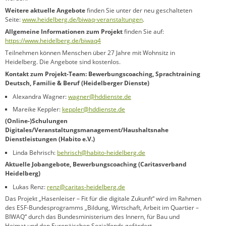
Weitere aktuelle Angebote
finden Sie unter der neu geschalteten
Seite:
www.heidelberg.de/biwaq-veranstaltungen
.
Allgemeine Informationen zum Projekt
finden Sie auf:
https://www.heidelberg.de/biwaq4
Teilnehmen können Menschen über 27 Jahre mit Wohnsitz in
Heidelberg. Die Angebote sind kostenlos.
Kontakt zum Projekt-Team: Bewerbungscoaching, Sprachtraining
Deutsch, Familie & Beruf (Heidelberger Dienste)
Alexandra Wagner:
wagner@hddienste.de
Mareike Keppler:
keppler@hddienste.de
(Online-)Schulungen
Digitales/Veranstaltungsmanagement/Haushaltsnahe
Dienstleistungen (Habito e.V.)
Linda Behrisch:
behrisch@habito-heidelberg.de
Aktuelle Jobangebote, Bewerbungscoaching (Caritasverband
Heidelberg)
Lukas Renz:
renz@caritas-heidelberg.de
Das Projekt „Hasenleiser – Fit für die digitale Zukunft“ wird im Rahmen
des ESF-Bundesprogramms „Bildung, Wirtschaft, Arbeit im Quartier –
BIWAQ“ durch das Bundesministerium des Innern, für Bau und
Heimat und den Europäischen Sozialfonds gefördert.