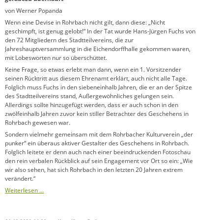
von Werner Popanda
Wenn eine Devise in Rohrbach nicht gilt, dann diese: „Nicht
geschimpft, ist genug gelobt!“ In der Tat wurde Hans-Jürgen Fuchs von
den 72 Mitgliedern des Stadtteilvereins, die zur
Jahreshauptversammlung in die Eichendorffhalle gekommen waren,
mit Lobesworten nur so überschüttet.
Keine Frage, so etwas erlebt man dann, wenn ein 1. Vorsitzender
seinen Rücktritt aus diesem Ehrenamt erklärt, auch nicht alle Tage.
Folglich muss Fuchs in den siebeneinhalb Jahren, die er an der Spitze
des Stadtteilvereins stand, Außergewöhnliches gelungen sein.
Allerdings sollte hinzugefügt werden, dass er auch schon in den
zwölfeinhalb Jahren zuvor kein stiller Betrachter des Geschehens in
Rohrbach gewesen war.
Sondern vielmehr gemeinsam mit dem Rohrbacher Kulturverein „der
punker“ ein überaus aktiver Gestalter des Geschehens in Rohrbach.
Folglich leitete er denn auch nach einer beeindruckenden Fotoschau
den rein verbalen Rückblick auf sein Engagement vor Ort so ein: „Wie
wir also sehen, hat sich Rohrbach in den letzten 20 Jahren extrem
verändert.“
Weiterlesen …