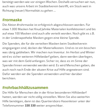
benötigt werden wie vor einigen Wochen. Deshalb versuchen wir nun,
auch was unsere Arbeit im Stadtteilverein betrifft, ein Stück weit in
Richtung (neuer) Normalität zu gehen …
#rormaske
Die Aktion #rohrmaske ist erfolgreich abgeschlossen worden. Für
etwa 1.000 Masken hat Knud Jahnke Materialen konfektioniert und bis
auf etwa 100 Masken sind auch alle verteilt worden. Noch gibt es z.B.
in der Lindenapotheke Masken gegen eine kleine Spende.
Die Spenden, die für die verteilten Masken beim Stadtteilverein
eingegangen sind, decken der Materialkosten. Und es ist ein bisschen
was übrig geblieben. Wir machen nun Inventur. Im Herbst und Winter
wird es sicher weiteren Hilfebedarf geben, dann werden überlegen,
was wir mit dem Geld anfangen. Sicher ist, dass es im Sinne der
Spender/innen verwendet werden wird. Es wird Menschen geben, die
auch noch nach Ende der akuten Krise auf Hilfe angewiesen sind.
Dafür werden wir die Spenden verwenden und hier darüber
berichten.
#rohrbachhältzusammen
Die Hilfe für Menschen die in der Krise besonderen Hilfsbedarf
hatten, werden wir nicht völlig einstellen. Wenn Sie also weiterhin
Hilfe benötigen, dann ist das Quartiersbüro Hasenleiser unter der
Telefonnummer
330 330
weiter ansprechbar.