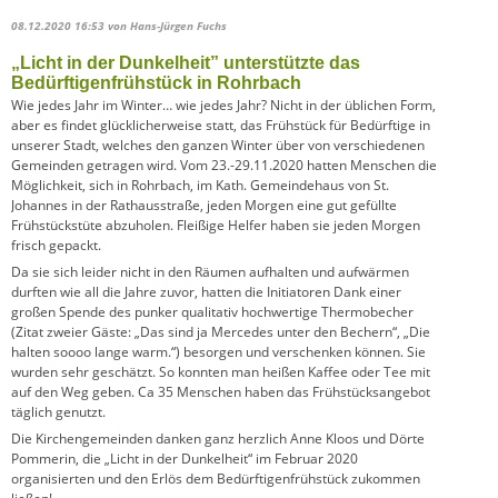
08.12.2020 16:53
von Hans-Jürgen Fuchs
„Licht in der Dunkelheit” unterstützte das
Bedürftigenfrühstück in Rohrbach
Wie jedes Jahr im Winter… wie jedes Jahr? Nicht in der üblichen Form,
aber es findet glücklicherweise statt, das Frühstück für Bedürftige in
unserer Stadt, welches den ganzen Winter über von verschiedenen
Gemeinden getragen wird. Vom 23.-29.11.2020 hatten Menschen die
Möglichkeit, sich in Rohrbach, im Kath. Gemeindehaus von St.
Johannes in der Rathausstraße, jeden Morgen eine gut gefüllte
Frühstückstüte abzuholen. Fleißige Helfer haben sie jeden Morgen
frisch gepackt.
Da sie sich leider nicht in den Räumen aufhalten und aufwärmen
durften wie all die Jahre zuvor, hatten die Initiatoren Dank einer
großen Spende des punker qualitativ hochwertige Thermobecher
(Zitat zweier Gäste: „Das sind ja Mercedes unter den Bechern“, „Die
halten soooo lange warm.“) besorgen und verschenken können. Sie
wurden sehr geschätzt. So konnten man heißen Kaffee oder Tee mit
auf den Weg geben. Ca 35 Menschen haben das Frühstücksangebot
täglich genutzt.
Die Kirchengemeinden danken ganz herzlich Anne Kloos und Dörte
Pommerin, die „Licht in der Dunkelheit“ im Februar 2020
organisierten und den Erlös dem Bedürftigenfrühstück zukommen