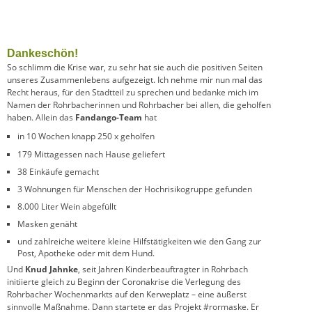
Dankeschön!
So schlimm die Krise war, zu sehr hat sie auch die positiven Seiten
unseres Zusammenlebens aufgezeigt. Ich nehme mir nun mal das
Recht heraus, für den Stadtteil zu sprechen und bedanke mich im
Namen der Rohrbacherinnen und Rohrbacher bei allen, die geholfen
haben. Allein das
Fandango-Team
hat
in 10 Wochen knapp 250 x geholfen
179 Mittagessen nach Hause geliefert
38 Einkäufe gemacht
3 Wohnungen für Menschen der Hochrisikogruppe gefunden
8.000 Liter Wein abgefüllt
Masken genäht
und zahlreiche weitere kleine Hilfstätigkeiten wie den Gang zur
Post, Apotheke oder mit dem Hund.
Und
Knud Jahnke
, seit Jahren Kinderbeauftragter in Rohrbach
initiierte gleich zu Beginn der Coronakrise die Verlegung des
Rohrbacher Wochenmarkts auf den Kerweplatz – eine äußerst
sinnvolle Maßnahme. Dann startete er das Projekt #rormaske. Er