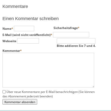
Kommentare
Einen Kommentar schreiben
Pflichtfeld
Pflichtfeld
Sicherheitsfrage
*
Name
*
Pflichtfeld
E-Mail (wird nicht veröffentlicht)
*
Webseite
Bitte addieren Sie 7 und 4.
Pflichtfeld
Kommentar
*
Über neue Kommentare per E-Mail benachrichtigen (Sie können
das Abonnement jederzeit beenden)
Kommentar absenden