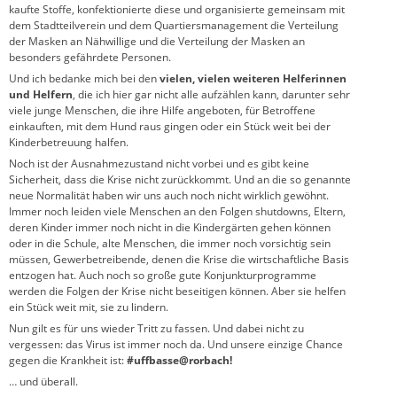
kaufte Stoffe, konfektionierte diese und organisierte gemeinsam mit
dem Stadtteilverein und dem Quartiersmanagement die Verteilung
der Masken an Nähwillige und die Verteilung der Masken an
besonders gefährdete Personen.
Und ich bedanke mich bei den
vielen, vielen weiteren Helferinnen
und Helfern
, die ich hier gar nicht alle aufzählen kann, darunter sehr
viele junge Menschen, die ihre Hilfe angeboten, für Betroffene
einkauften, mit dem Hund raus gingen oder ein Stück weit bei der
Kinderbetreuung halfen.
Noch ist der Ausnahmezustand nicht vorbei und es gibt keine
Sicherheit, dass die Krise nicht zurückkommt. Und an die so genannte
neue Normalität haben wir uns auch noch nicht wirklich gewöhnt.
Immer noch leiden viele Menschen an den Folgen shutdowns, Eltern,
deren Kinder immer noch nicht in die Kindergärten gehen können
oder in die Schule, alte Menschen, die immer noch vorsichtig sein
müssen, Gewerbetreibende, denen die Krise die wirtschaftliche Basis
entzogen hat. Auch noch so große gute Konjunkturprogramme
werden die Folgen der Krise nicht beseitigen können. Aber sie helfen
ein Stück weit mit, sie zu lindern.
Nun gilt es für uns wieder Tritt zu fassen. Und dabei nicht zu
vergessen: das Virus ist immer noch da. Und unsere einzige Chance
gegen die Krankheit ist:
#uffbasse@rorbach!
… und überall.