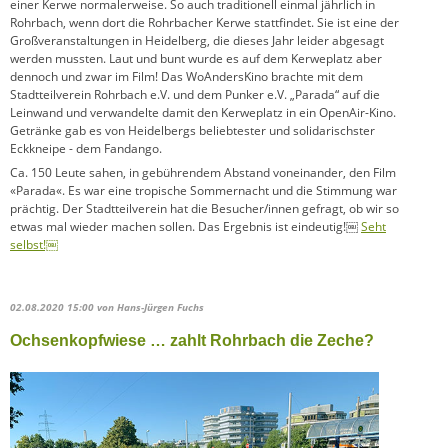
einer Kerwe normalerweise. So auch traditionell einmal jährlich in
Rohrbach, wenn dort die Rohrbacher Kerwe stattfindet. Sie ist eine der
Großveranstaltungen in Heidelberg, die dieses Jahr leider abgesagt
werden mussten. Laut und bunt wurde es auf dem Kerweplatz aber
dennoch und zwar im Film! Das WoAndersKino brachte mit dem
Stadtteilverein Rohrbach e.V. und dem Punker e.V. „Parada“ auf die
Leinwand und verwandelte damit den Kerweplatz in ein OpenAir-Kino.
Getränke gab es von Heidelbergs beliebtester und solidarischster
Eckkneipe - dem Fandango.
Ca. 150 Leute sahen, in gebührendem Abstand voneinander, den Film
«Parada«. Es war eine tropische Sommernacht und die Stimmung war
prächtig. Der Stadtteilverein hat die Besucher/innen gefragt, ob wir so
etwas mal wieder machen sollen. Das Ergebnis ist eindeutig!￼
Seht
selbst!￼
02.08.2020 15:00
von Hans-Jürgen Fuchs
Ochsenkopfwiese … zahlt Rohrbach die Zeche?