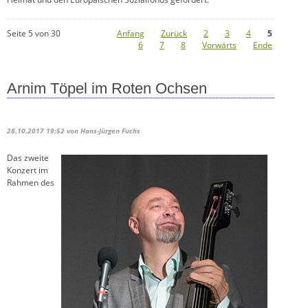
Seite 5 von 30
Anfang
Zurück
2
3
4
5
6
7
8
Vorwärts
Ende
Arnim Töpel im Roten Ochsen
28.10.2017 19:52
von Hans-Jürgen Fuchs
Das zweite
Konzert im
Rahmen des