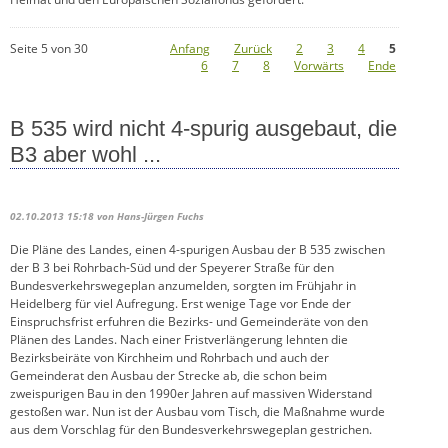
Seite 5 von 30
Anfang
Zurück
2
3
4
5
6
7
8
Vorwärts
Ende
B 535 wird nicht 4-spurig ausgebaut, die
B3 aber wohl ...
02.10.2013 15:18
von Hans-Jürgen Fuchs
Die Pläne des Landes, einen 4-spurigen Ausbau der B 535 zwischen
der B 3 bei Rohrbach-Süd und der Speyerer Straße für den
Bundesverkehrswegeplan anzumelden, sorgten im Frühjahr in
Heidelberg für viel Aufregung. Erst wenige Tage vor Ende der
Einspruchsfrist erfuhren die Bezirks- und Gemeinderäte von den
Plänen des Landes. Nach einer Fristverlängerung lehnten die
Bezirksbeiräte von Kirchheim und Rohrbach und auch der
Gemeinderat den Ausbau der Strecke ab, die schon beim
zweispurigen Bau in den 1990er Jahren auf massiven Widerstand
gestoßen war. Nun ist der Ausbau vom Tisch, die Maßnahme wurde
aus dem Vorschlag für den Bundesverkehrswegeplan gestrichen.