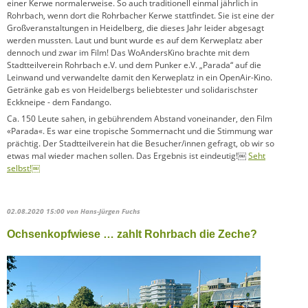
einer Kerwe normalerweise. So auch traditionell einmal jährlich in
Rohrbach, wenn dort die Rohrbacher Kerwe stattfindet. Sie ist eine der
Großveranstaltungen in Heidelberg, die dieses Jahr leider abgesagt
werden mussten. Laut und bunt wurde es auf dem Kerweplatz aber
dennoch und zwar im Film! Das WoAndersKino brachte mit dem
Stadtteilverein Rohrbach e.V. und dem Punker e.V. „Parada“ auf die
Leinwand und verwandelte damit den Kerweplatz in ein OpenAir-Kino.
Getränke gab es von Heidelbergs beliebtester und solidarischster
Eckkneipe - dem Fandango.
Ca. 150 Leute sahen, in gebührendem Abstand voneinander, den Film
«Parada«. Es war eine tropische Sommernacht und die Stimmung war
prächtig. Der Stadtteilverein hat die Besucher/innen gefragt, ob wir so
etwas mal wieder machen sollen. Das Ergebnis ist eindeutig!￼
Seht
selbst!￼
02.08.2020 15:00
von Hans-Jürgen Fuchs
Ochsenkopfwiese … zahlt Rohrbach die Zeche?