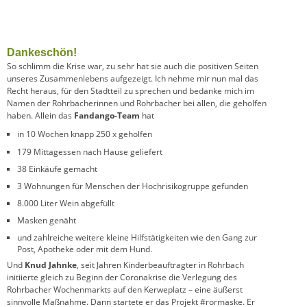
Dankeschön!
So schlimm die Krise war, zu sehr hat sie auch die positiven Seiten
unseres Zusammenlebens aufgezeigt. Ich nehme mir nun mal das
Recht heraus, für den Stadtteil zu sprechen und bedanke mich im
Namen der Rohrbacherinnen und Rohrbacher bei allen, die geholfen
haben. Allein das
Fandango-Team
hat
in 10 Wochen knapp 250 x geholfen
179 Mittagessen nach Hause geliefert
38 Einkäufe gemacht
3 Wohnungen für Menschen der Hochrisikogruppe gefunden
8.000 Liter Wein abgefüllt
Masken genäht
und zahlreiche weitere kleine Hilfstätigkeiten wie den Gang zur
Post, Apotheke oder mit dem Hund.
Und
Knud Jahnke
, seit Jahren Kinderbeauftragter in Rohrbach
initiierte gleich zu Beginn der Coronakrise die Verlegung des
Rohrbacher Wochenmarkts auf den Kerweplatz – eine äußerst
sinnvolle Maßnahme. Dann startete er das Projekt #rormaske. Er