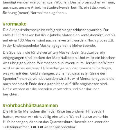
benötigt werden wie vor einigen Wochen. Deshalb versuchen wir nun,
auch was unsere Arbeit im Stadtteilverein betrifft, ein Stück weit in
Richtung (neuer) Normalität zu gehen …
#rormaske
Die Aktion #rohrmaske ist erfolgreich abgeschlossen worden. Für
etwa 1.000 Masken hat Knud Jahnke Materialen konfektioniert und bis
auf etwa 100 Masken sind auch alle verteilt worden. Noch gibt es z.B.
in der Lindenapotheke Masken gegen eine kleine Spende.
Die Spenden, die für die verteilten Masken beim Stadtteilverein
eingegangen sind, decken der Materialkosten. Und es ist ein bisschen
was übrig geblieben. Wir machen nun Inventur. Im Herbst und Winter
wird es sicher weiteren Hilfebedarf geben, dann werden überlegen,
was wir mit dem Geld anfangen. Sicher ist, dass es im Sinne der
Spender/innen verwendet werden wird. Es wird Menschen geben, die
auch noch nach Ende der akuten Krise auf Hilfe angewiesen sind.
Dafür werden wir die Spenden verwenden und hier darüber
berichten.
#rohrbachhältzusammen
Die Hilfe für Menschen die in der Krise besonderen Hilfsbedarf
hatten, werden wir nicht völlig einstellen. Wenn Sie also weiterhin
Hilfe benötigen, dann ist das Quartiersbüro Hasenleiser unter der
Telefonnummer
330 330
weiter ansprechbar.