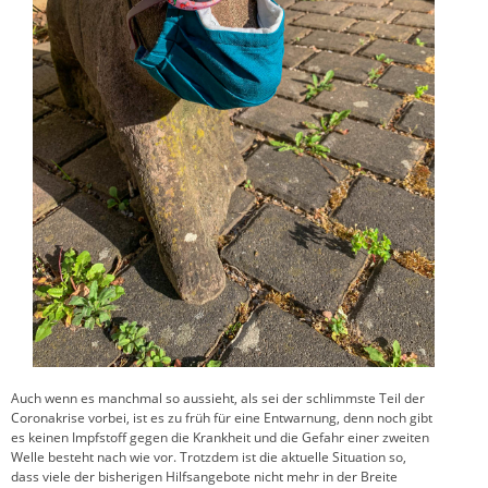
Auch wenn es manchmal so aussieht, als sei der schlimmste Teil der
Coronakrise vorbei, ist es zu früh für eine Entwarnung, denn noch gibt
es keinen Impfstoff gegen die Krankheit und die Gefahr einer zweiten
Welle besteht nach wie vor. Trotzdem ist die aktuelle Situation so,
dass viele der bisherigen Hilfsangebote nicht mehr in der Breite