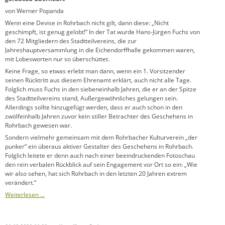
von Werner Popanda
Wenn eine Devise in Rohrbach nicht gilt, dann diese: „Nicht
geschimpft, ist genug gelobt!“ In der Tat wurde Hans-Jürgen Fuchs von
den 72 Mitgliedern des Stadtteilvereins, die zur
Jahreshauptversammlung in die Eichendorffhalle gekommen waren,
mit Lobesworten nur so überschüttet.
Keine Frage, so etwas erlebt man dann, wenn ein 1. Vorsitzender
seinen Rücktritt aus diesem Ehrenamt erklärt, auch nicht alle Tage.
Folglich muss Fuchs in den siebeneinhalb Jahren, die er an der Spitze
des Stadtteilvereins stand, Außergewöhnliches gelungen sein.
Allerdings sollte hinzugefügt werden, dass er auch schon in den
zwölfeinhalb Jahren zuvor kein stiller Betrachter des Geschehens in
Rohrbach gewesen war.
Sondern vielmehr gemeinsam mit dem Rohrbacher Kulturverein „der
punker“ ein überaus aktiver Gestalter des Geschehens in Rohrbach.
Folglich leitete er denn auch nach einer beeindruckenden Fotoschau
den rein verbalen Rückblick auf sein Engagement vor Ort so ein: „Wie
wir also sehen, hat sich Rohrbach in den letzten 20 Jahren extrem
verändert.“
Weiterlesen …