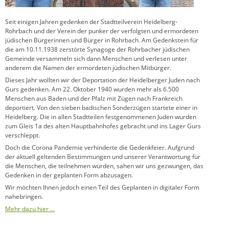
Seit einigen Jahren gedenken der Stadtteilverein Heidelberg-
Rohrbach und der Verein der punker der verfolgten und ermordeten
jüdischen Bürgerinnen und Bürger in Rohrbach. Am Gedenkstein für
die am 10.11.1938 zerstörte Synagoge der Rohrbacher jüdischen
Gemeinde versammeln sich dann Menschen und verlesen unter
anderem die Namen der ermordeten jüdischen Mitbürger.
Dieses Jahr wollten wir der Deportation der Heidelberger Juden nach
Gurs gedenken. Am 22. Oktober 1940 wurden mehr als 6.500
Menschen aus Baden und der Pfalz mit Zügen nach Frankreich
deportiert. Von den sieben badischen Sonderzügen startete einer in
Heidelberg. Die in allen Stadtteilen festgenommenen Juden wurden
zum Gleis 1a des alten Hauptbahnhofes gebracht und ins Lager Gurs
verschleppt.
Doch die Corona Pandemie verhinderte die Gedenkfeier. Aufgrund
der aktuell geltenden Bestimmungen und unserer Verantwortung für
die Menschen, die teilnehmen würden, sahen wir uns gezwungen, das
Gedenken in der geplanten Form abzusagen.
Wir möchten Ihnen jedoch einen Teil des Geplanten in digitaler Form
nahebringen.
Mehr dazu hier …