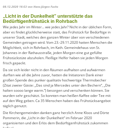
08.12.2020 16:53
von Hans-Jürgen Fuchs
„Licht in der Dunkelheit” unterstützte das
Bedürftigenfrühstück in Rohrbach
Wie jedes Jahr im Winter… wie jedes Jahr? Nicht in der üblichen Form,
aber es findet glücklicherweise statt, das Frühstück für Bedürftige in
unserer Stadt, welches den ganzen Winter über von verschiedenen
Gemeinden getragen wird. Vom 23.-29.11.2020 hatten Menschen die
Möglichkeit, sich in Rohrbach, im Kath. Gemeindehaus von St.
Johannes in der Rathausstraße, jeden Morgen eine gut gefüllte
Frühstückstüte abzuholen. Fleißige Helfer haben sie jeden Morgen
frisch gepackt.
Da sie sich leider nicht in den Räumen aufhalten und aufwärmen
durften wie all die Jahre zuvor, hatten die Initiatoren Dank einer
großen Spende des punker qualitativ hochwertige Thermobecher
(Zitat zweier Gäste: „Das sind ja Mercedes unter den Bechern“, „Die
halten soooo lange warm.“) besorgen und verschenken können. Sie
wurden sehr geschätzt. So konnten man heißen Kaffee oder Tee mit
auf den Weg geben. Ca 35 Menschen haben das Frühstücksangebot
täglich genutzt.
Die Kirchengemeinden danken ganz herzlich Anne Kloos und Dörte
Pommerin, die „Licht in der Dunkelheit“ im Februar 2020
organisierten und den Erlös dem Bedürftigenfrühstück zukommen