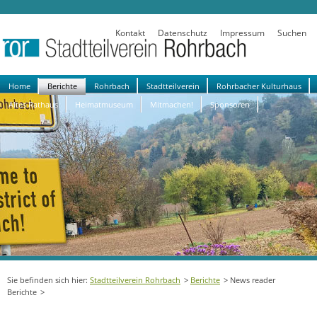
Kontakt
Datenschutz
Impressum
Suchen
Navigation
Home
Berichte
Rohrbach
Stadtteilverein
Rohrbacher Kulturhaus
überspringen
Altes Rathaus
Heimatmuseum
Mitmachen!
Sponsoren
Stadtteilverein Rohrbach
Berichte
News reader
Berichte