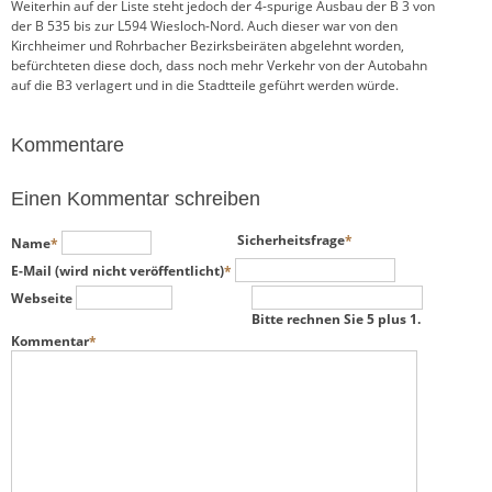
Weiterhin auf der Liste steht jedoch der 4-spurige Ausbau der B 3 von
der B 535 bis zur L594 Wiesloch-Nord. Auch dieser war von den
Kirchheimer und Rohrbacher Bezirksbeiräten abgelehnt worden,
befürchteten diese doch, dass noch mehr Verkehr von der Autobahn
auf die B3 verlagert und in die Stadtteile geführt werden würde.
Kommentare
Einen Kommentar schreiben
Pflichtfeld
Pflichtfeld
Sicherheitsfrage
*
Name
*
Pflichtfeld
E-Mail (wird nicht veröffentlicht)
*
Webseite
Bitte rechnen Sie 5 plus 1.
Pflichtfeld
Kommentar
*