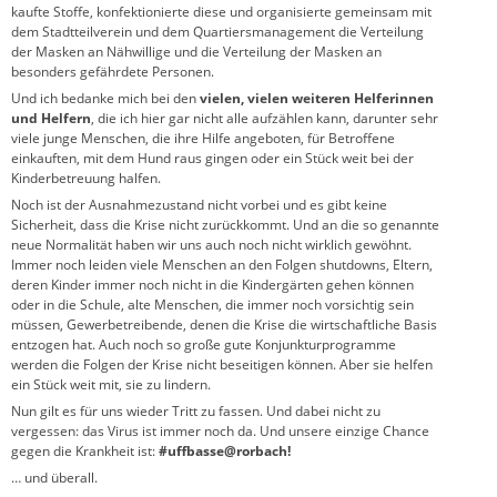
kaufte Stoffe, konfektionierte diese und organisierte gemeinsam mit
dem Stadtteilverein und dem Quartiersmanagement die Verteilung
der Masken an Nähwillige und die Verteilung der Masken an
besonders gefährdete Personen.
Und ich bedanke mich bei den
vielen, vielen weiteren Helferinnen
und Helfern
, die ich hier gar nicht alle aufzählen kann, darunter sehr
viele junge Menschen, die ihre Hilfe angeboten, für Betroffene
einkauften, mit dem Hund raus gingen oder ein Stück weit bei der
Kinderbetreuung halfen.
Noch ist der Ausnahmezustand nicht vorbei und es gibt keine
Sicherheit, dass die Krise nicht zurückkommt. Und an die so genannte
neue Normalität haben wir uns auch noch nicht wirklich gewöhnt.
Immer noch leiden viele Menschen an den Folgen shutdowns, Eltern,
deren Kinder immer noch nicht in die Kindergärten gehen können
oder in die Schule, alte Menschen, die immer noch vorsichtig sein
müssen, Gewerbetreibende, denen die Krise die wirtschaftliche Basis
entzogen hat. Auch noch so große gute Konjunkturprogramme
werden die Folgen der Krise nicht beseitigen können. Aber sie helfen
ein Stück weit mit, sie zu lindern.
Nun gilt es für uns wieder Tritt zu fassen. Und dabei nicht zu
vergessen: das Virus ist immer noch da. Und unsere einzige Chance
gegen die Krankheit ist:
#uffbasse@rorbach!
… und überall.