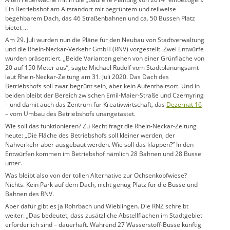
Ein Betriebshof am Altstandort mit begrüntem und teilweise
begehbarem Dach, das 46 Straßenbahnen und ca. 50 Bussen Platz
bietet …
Am 29. Juli wurden nun die Pläne für den Neubau von Stadtverwaltung
und die Rhein-Neckar-Verkehr GmbH (RNV) vorgestellt. Zwei Entwürfe
wurden präsentiert. „Beide Varianten gehen von einer Grünfläche von
20 auf 150 Meter aus”, sagte Michael Rudolf vom Stadtplanungsamt
laut Rhein-Neckar-Zeitung am 31. Juli 2020. Das Dach des
Betriebshofs soll zwar begrünt sein, aber kein Aufenthaltsort. Und in
beiden bleibt der Bereich zwischen Emil-Maier-Straße und Czernyring
– und damit auch das Zentrum für Kreativwirtschaft, das
Dezernat 16
– vom Umbau des Betriebshofs unangetastet.
Wie soll das funktionieren? Zu Recht fragt die Rhein-Neckar-Zeitung
heute: „Die Fläche des Betriebshofs soll kleiner werden, der
Nahverkehr aber ausgebaut werden. Wie soll das klappen?” In den
Entwürfen kommen im Betriebshof nämlich 28 Bahnen und 28 Busse
unter.
Was bleibt also von der tollen Alternative zur Ochsenkopfwiese?
Nichts. Kein Park auf dem Dach, nicht genug Platz für die Busse und
Bahnen des RNV.
Aber dafür gibt es ja Rohrbach und Wieblingen. Die RNZ schreibt
weiter: „Das bedeutet, dass zusätzliche Abstellflächen im Stadtgebiet
erforderlich sind – dauerhaft. Während 27 Wasserstoff-Busse künftig