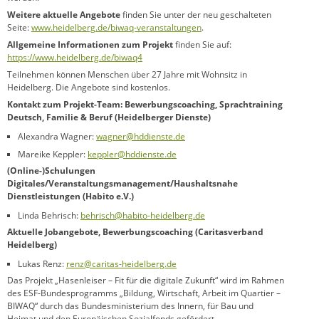
Weitere aktuelle Angebote
finden Sie unter der neu geschalteten
Seite:
www.heidelberg.de/biwaq-veranstaltungen
.
Allgemeine Informationen zum Projekt
finden Sie auf:
https://www.heidelberg.de/biwaq4
Teilnehmen können Menschen über 27 Jahre mit Wohnsitz in
Heidelberg. Die Angebote sind kostenlos.
Kontakt zum Projekt-Team: Bewerbungscoaching, Sprachtraining
Deutsch, Familie & Beruf (Heidelberger Dienste)
Alexandra Wagner:
wagner@hddienste.de
Mareike Keppler:
keppler@hddienste.de
(Online-)Schulungen
Digitales/Veranstaltungsmanagement/Haushaltsnahe
Dienstleistungen (Habito e.V.)
Linda Behrisch:
behrisch@habito-heidelberg.de
Aktuelle Jobangebote, Bewerbungscoaching (Caritasverband
Heidelberg)
Lukas Renz:
renz@caritas-heidelberg.de
Das Projekt „Hasenleiser – Fit für die digitale Zukunft“ wird im Rahmen
des ESF-Bundesprogramms „Bildung, Wirtschaft, Arbeit im Quartier –
BIWAQ“ durch das Bundesministerium des Innern, für Bau und
Heimat und den Europäischen Sozialfonds gefördert.