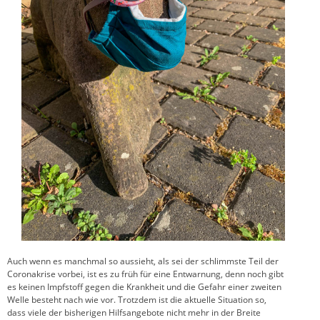
Auch wenn es manchmal so aussieht, als sei der schlimmste Teil der
Coronakrise vorbei, ist es zu früh für eine Entwarnung, denn noch gibt
es keinen Impfstoff gegen die Krankheit und die Gefahr einer zweiten
Welle besteht nach wie vor. Trotzdem ist die aktuelle Situation so,
dass viele der bisherigen Hilfsangebote nicht mehr in der Breite