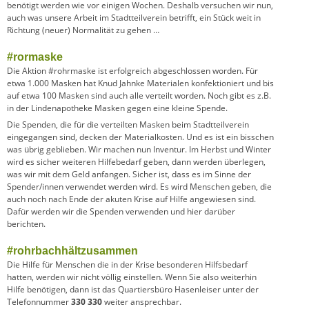
benötigt werden wie vor einigen Wochen. Deshalb versuchen wir nun,
auch was unsere Arbeit im Stadtteilverein betrifft, ein Stück weit in
Richtung (neuer) Normalität zu gehen …
#rormaske
Die Aktion #rohrmaske ist erfolgreich abgeschlossen worden. Für
etwa 1.000 Masken hat Knud Jahnke Materialen konfektioniert und bis
auf etwa 100 Masken sind auch alle verteilt worden. Noch gibt es z.B.
in der Lindenapotheke Masken gegen eine kleine Spende.
Die Spenden, die für die verteilten Masken beim Stadtteilverein
eingegangen sind, decken der Materialkosten. Und es ist ein bisschen
was übrig geblieben. Wir machen nun Inventur. Im Herbst und Winter
wird es sicher weiteren Hilfebedarf geben, dann werden überlegen,
was wir mit dem Geld anfangen. Sicher ist, dass es im Sinne der
Spender/innen verwendet werden wird. Es wird Menschen geben, die
auch noch nach Ende der akuten Krise auf Hilfe angewiesen sind.
Dafür werden wir die Spenden verwenden und hier darüber
berichten.
#rohrbachhältzusammen
Die Hilfe für Menschen die in der Krise besonderen Hilfsbedarf
hatten, werden wir nicht völlig einstellen. Wenn Sie also weiterhin
Hilfe benötigen, dann ist das Quartiersbüro Hasenleiser unter der
Telefonnummer
330 330
weiter ansprechbar.