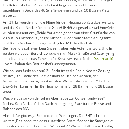
Ein Betriebshof am Altstandort mit begrüntem und teilweise
begehbarem Dach, das 46 Straßenbahnen und ca. 50 Bussen Platz
bietet …
Am 29. Juli wurden nun die Pläne für den Neubau von Stadtverwaltung
und die Rhein-Neckar-Verkehr GmbH (RNV) vorgestellt. Zwei Entwürfe
wurden präsentiert. „Beide Varianten gehen von einer Grünfläche von
20 auf 150 Meter aus”, sagte Michael Rudolf vom Stadtplanungsamt
laut Rhein-Neckar-Zeitung am 31. Juli 2020. Das Dach des
Betriebshofs soll zwar begrünt sein, aber kein Aufenthaltsort. Und in
beiden bleibt der Bereich zwischen Emil-Maier-Straße und Czernyring
– und damit auch das Zentrum für Kreativwirtschaft, das
Dezernat 16
– vom Umbau des Betriebshofs unangetastet.
Wie soll das funktionieren? Zu Recht fragt die Rhein-Neckar-Zeitung
heute: „Die Fläche des Betriebshofs soll kleiner werden, der
Nahverkehr aber ausgebaut werden. Wie soll das klappen?” In den
Entwürfen kommen im Betriebshof nämlich 28 Bahnen und 28 Busse
unter.
Was bleibt also von der tollen Alternative zur Ochsenkopfwiese?
Nichts. Kein Park auf dem Dach, nicht genug Platz für die Busse und
Bahnen des RNV.
Aber dafür gibt es ja Rohrbach und Wieblingen. Die RNZ schreibt
weiter: „Das bedeutet, dass zusätzliche Abstellflächen im Stadtgebiet
erforderlich sind – dauerhaft. Während 27 Wasserstoff-Busse künftig