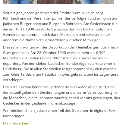
Seit einigen Jahren gedenken der Stadtteilverein Heidelberg-
Rohrbach und der Verein der punker der verfolgten und ermordeten
jüdischen Bürgerinnen und Bürger in Rohrbach. Am Gedenkstein für
die am 10.11.1938 zerstörte Synagoge der Rohrbacher jüdischen
Gemeinde versammeln sich dann Menschen und verlesen unter
anderem die Namen der ermordeten jüdischen Mitbürger.
Dieses Jahr wollten wir der Deportation der Heidelberger Juden nach
Gurs gedenken. Am 22. Oktober 1940 wurden mehr als 6.500
Menschen aus Baden und der Pfalz mit Zügen nach Frankreich
deportiert. Von den sieben badischen Sonderzügen startete einer in
Heidelberg. Die in allen Stadtteilen festgenommenen Juden wurden
zum Gleis 1a des alten Hauptbahnhofes gebracht und ins Lager Gurs
verschleppt.
Doch die Corona Pandemie verhinderte die Gedenkfeier. Aufgrund
der aktuell geltenden Bestimmungen und unserer Verantwortung für
die Menschen, die teilnehmen würden, sahen wir uns gezwungen, das
Gedenken in der geplanten Form abzusagen.
Wir möchten Ihnen jedoch einen Teil des Geplanten in digitaler Form
nahebringen.
Mehr dazu hier …