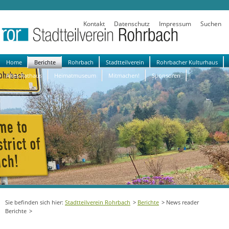
Kontakt
Datenschutz
Impressum
Suchen
Navigation
Home
Berichte
Rohrbach
Stadtteilverein
Rohrbacher Kulturhaus
überspringen
Altes Rathaus
Heimatmuseum
Mitmachen!
Sponsoren
Stadtteilverein Rohrbach
Berichte
News reader
Berichte