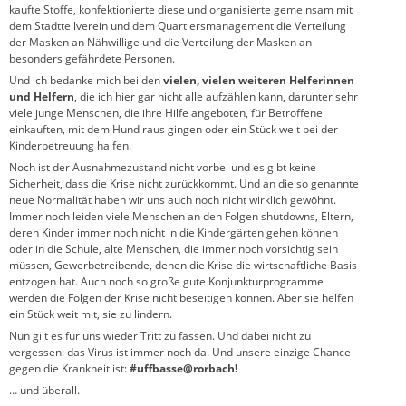
kaufte Stoffe, konfektionierte diese und organisierte gemeinsam mit
dem Stadtteilverein und dem Quartiersmanagement die Verteilung
der Masken an Nähwillige und die Verteilung der Masken an
besonders gefährdete Personen.
Und ich bedanke mich bei den
vielen, vielen weiteren Helferinnen
und Helfern
, die ich hier gar nicht alle aufzählen kann, darunter sehr
viele junge Menschen, die ihre Hilfe angeboten, für Betroffene
einkauften, mit dem Hund raus gingen oder ein Stück weit bei der
Kinderbetreuung halfen.
Noch ist der Ausnahmezustand nicht vorbei und es gibt keine
Sicherheit, dass die Krise nicht zurückkommt. Und an die so genannte
neue Normalität haben wir uns auch noch nicht wirklich gewöhnt.
Immer noch leiden viele Menschen an den Folgen shutdowns, Eltern,
deren Kinder immer noch nicht in die Kindergärten gehen können
oder in die Schule, alte Menschen, die immer noch vorsichtig sein
müssen, Gewerbetreibende, denen die Krise die wirtschaftliche Basis
entzogen hat. Auch noch so große gute Konjunkturprogramme
werden die Folgen der Krise nicht beseitigen können. Aber sie helfen
ein Stück weit mit, sie zu lindern.
Nun gilt es für uns wieder Tritt zu fassen. Und dabei nicht zu
vergessen: das Virus ist immer noch da. Und unsere einzige Chance
gegen die Krankheit ist:
#uffbasse@rorbach!
… und überall.