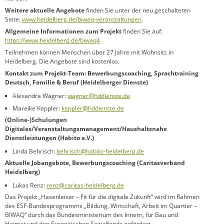
Weitere aktuelle Angebote
finden Sie unter der neu geschalteten
Seite:
www.heidelberg.de/biwaq-veranstaltungen
.
Allgemeine Informationen zum Projekt
finden Sie auf:
https://www.heidelberg.de/biwaq4
Teilnehmen können Menschen über 27 Jahre mit Wohnsitz in
Heidelberg. Die Angebote sind kostenlos.
Kontakt zum Projekt-Team: Bewerbungscoaching, Sprachtraining
Deutsch, Familie & Beruf (Heidelberger Dienste)
Alexandra Wagner:
wagner@hddienste.de
Mareike Keppler:
keppler@hddienste.de
(Online-)Schulungen
Digitales/Veranstaltungsmanagement/Haushaltsnahe
Dienstleistungen (Habito e.V.)
Linda Behrisch:
behrisch@habito-heidelberg.de
Aktuelle Jobangebote, Bewerbungscoaching (Caritasverband
Heidelberg)
Lukas Renz:
renz@caritas-heidelberg.de
Das Projekt „Hasenleiser – Fit für die digitale Zukunft“ wird im Rahmen
des ESF-Bundesprogramms „Bildung, Wirtschaft, Arbeit im Quartier –
BIWAQ“ durch das Bundesministerium des Innern, für Bau und
Heimat und den Europäischen Sozialfonds gefördert.