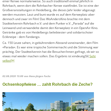
einer Kerwe normalerweise. So auch traditionell einmal jährlich in
Rohrbach, wenn dort die Rohrbacher Kerwe stattfindet. Sie ist eine der
Großveranstaltungen in Heidelberg, die dieses Jahr leider abgesagt
werden mussten. Laut und bunt wurde es auf dem Kerweplatz aber
dennoch und zwar im Film! Das WoAndersKino brachte mit dem
Stadtteilverein Rohrbach e.V. und dem Punker e.V. „Parada“ auf die
Leinwand und verwandelte damit den Kerweplatz in ein OpenAir-Kino.
Getränke gab es von Heidelbergs beliebtester und solidarischster
Eckkneipe - dem Fandango.
Ca. 150 Leute sahen, in gebührendem Abstand voneinander, den Film
«Parada«. Es war eine tropische Sommernacht und die Stimmung war
prächtig. Der Stadtteilverein hat die Besucher/innen gefragt, ob wir so
etwas mal wieder machen sollen. Das Ergebnis ist eindeutig!￼
Seht
selbst!￼
02.08.2020 15:00
von Hans-Jürgen Fuchs
Ochsenkopfwiese … zahlt Rohrbach die Zeche?