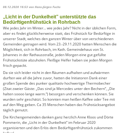
08.12.2020 16:53
von Hans-Jürgen Fuchs
„Licht in der Dunkelheit” unterstützte das
Bedürftigenfrühstück in Rohrbach
Wie jedes Jahr im Winter… wie jedes Jahr? Nicht in der üblichen Form,
aber es findet glücklicherweise statt, das Frühstück für Bedürftige in
unserer Stadt, welches den ganzen Winter über von verschiedenen
Gemeinden getragen wird. Vom 23.-29.11.2020 hatten Menschen die
Möglichkeit, sich in Rohrbach, im Kath. Gemeindehaus von St.
Johannes in der Rathausstraße, jeden Morgen eine gut gefüllte
Frühstückstüte abzuholen. Fleißige Helfer haben sie jeden Morgen
frisch gepackt.
Da sie sich leider nicht in den Räumen aufhalten und aufwärmen
durften wie all die Jahre zuvor, hatten die Initiatoren Dank einer
großen Spende des punker qualitativ hochwertige Thermobecher
(Zitat zweier Gäste: „Das sind ja Mercedes unter den Bechern“, „Die
halten soooo lange warm.“) besorgen und verschenken können. Sie
wurden sehr geschätzt. So konnten man heißen Kaffee oder Tee mit
auf den Weg geben. Ca 35 Menschen haben das Frühstücksangebot
täglich genutzt.
Die Kirchengemeinden danken ganz herzlich Anne Kloos und Dörte
Pommerin, die „Licht in der Dunkelheit“ im Februar 2020
organisierten und den Erlös dem Bedürftigenfrühstück zukommen