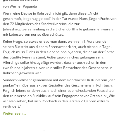
von Werner Popanda
Wenn eine Devise in Rohrbach nicht gilt, dann diese: „Nicht
geschimpft, ist genug gelobt!“ In der Tat wurde Hans-Jürgen Fuchs von
den 72 Mitgliedern des Stadtteilvereins, die zur
Jahreshauptversammlung in die Eichendorffhalle gekommen waren,
mit Lobesworten nur so überschüttet.
Keine Frage, so etwas erlebt man dann, wenn ein 1. Vorsitzender
seinen Rücktritt aus diesem Ehrenamt erklärt, auch nicht alle Tage.
Folglich muss Fuchs in den siebeneinhalb Jahren, die er an der Spitze
des Stadtteilvereins stand, Außergewöhnliches gelungen sein.
Allerdings sollte hinzugefügt werden, dass er auch schon in den
zwölfeinhalb Jahren zuvor kein stiller Betrachter des Geschehens in
Rohrbach gewesen war.
Sondern vielmehr gemeinsam mit dem Rohrbacher Kulturverein „der
punker“ ein überaus aktiver Gestalter des Geschehens in Rohrbach.
Folglich leitete er denn auch nach einer beeindruckenden Fotoschau
den rein verbalen Rückblick auf sein Engagement vor Ort so ein: „Wie
wir also sehen, hat sich Rohrbach in den letzten 20 Jahren extrem
verändert.“
Weiterlesen …