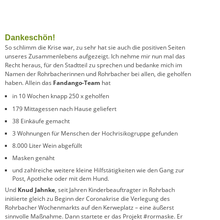
Dankeschön!
So schlimm die Krise war, zu sehr hat sie auch die positiven Seiten
unseres Zusammenlebens aufgezeigt. Ich nehme mir nun mal das
Recht heraus, für den Stadtteil zu sprechen und bedanke mich im
Namen der Rohrbacherinnen und Rohrbacher bei allen, die geholfen
haben. Allein das
Fandango-Team
hat
in 10 Wochen knapp 250 x geholfen
179 Mittagessen nach Hause geliefert
38 Einkäufe gemacht
3 Wohnungen für Menschen der Hochrisikogruppe gefunden
8.000 Liter Wein abgefüllt
Masken genäht
und zahlreiche weitere kleine Hilfstätigkeiten wie den Gang zur
Post, Apotheke oder mit dem Hund.
Und
Knud Jahnke
, seit Jahren Kinderbeauftragter in Rohrbach
initiierte gleich zu Beginn der Coronakrise die Verlegung des
Rohrbacher Wochenmarkts auf den Kerweplatz – eine äußerst
sinnvolle Maßnahme. Dann startete er das Projekt #rormaske. Er