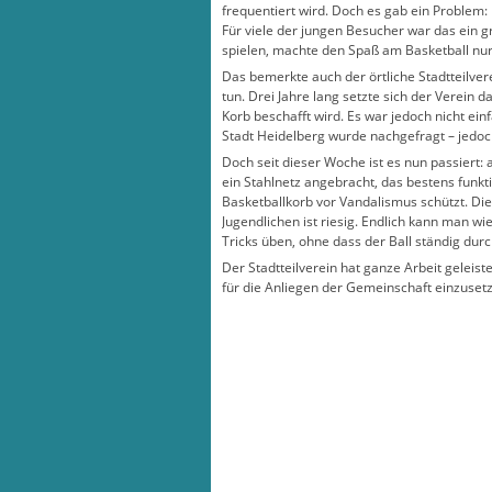
frequentiert wird. Doch es gab ein Problem:
Für viele der jungen Besucher war das ein 
spielen, machte den Spaß am Basketball nur
Das bemerkte auch der örtliche Stadtteilve
tun. Drei Jahre lang setzte sich der Verein d
Korb beschafft wird. Es war jedoch nicht ein
Stadt Heidelberg wurde nachgefragt – jedoc
Doch seit dieser Woche ist es nun passiert: 
ein Stahlnetz angebracht, das bestens funkti
Basketballkorb vor Vandalismus schützt. Di
Jugendlichen ist riesig. Endlich kann man wi
Tricks üben, ohne dass der Ball ständig durch
Der Stadtteilverein hat ganze Arbeit geleiste
für die Anliegen der Gemeinschaft einzuset