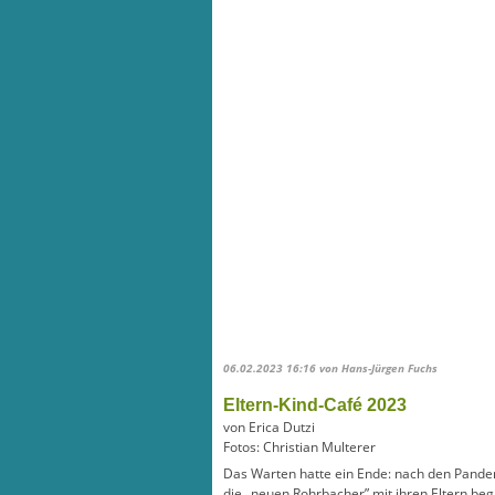
06.02.2023 16:16
von Hans-Jürgen Fuchs
Eltern-Kind-Café 2023
von Erica Dutzi
Fotos: Christian Multerer
Das Warten hatte ein Ende: nach den Pandem
die „neuen Rohrbacher” mit ihren Eltern beg