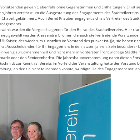
orsitzenden gewählt, ebenfalls ohne Gegenstimmen und Enthaltungen. Er ist seit
etzten Jahren verstärkt um die Ausgestaltung des Engagements des Stadtteilvere
Chapel, gekümmert. Auch Bernd Knauber engagiert sich als Vertreter des Stadtt
managements.
wählt wurden die Vorgeschlagenen für den Beirat des Stadtteilvereins. Hier tra
e neu gewählt wurden Alessandra Gromer, die auch stellvertretende Vorsitzende v
 Uli Kaiser, der wiederum zusätzlich im Vorstand des punker ist. (Ja, sie haben rich
rat Ausscheidenden für ihr Engagement in den letzten Jahren. Sein besonderer Da
n wenig zurücknehmen will und nicht mehr in vorderster Front wichtige Stadtte
markt oder den Seniorenherbst. Die Jahreshauptversammlung nahm diesen Entsch
tschmidt zur Kenntnis. Bereits im Vorfeld der Veranstaltung hatte der Vorstand
taltung, an der sie nicht teilnehmen konnte, würdigte Heides Engagement mit lan