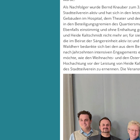
Als Nachfolger wurde Bernd Knauber zum 3.V
Stadtteilverein aktiv und hat sich in den l
Gebäuden im Hospital, dem Theater und der 
in den Beteiligungsgremien des Quartiers
Ebenfalls einstimmig und ohne Enthaltung ge
und Heide Kaltschmidt nicht mehr an; für si
die im Beirat der Sängereinheit aktiv ist und
Waldherr bedankte sich bei den aus dem Bei
nach Jahrzehnten intensiven Engagements ei
möchte, wie den Weihnachts- und den Oster
Hochachtung vor der Leistung von Heide Kal
des Stadtteilverein zu ernennen. Die Verans