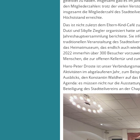
geleistet zu haben. Insgesamt gab es im Jah
den Mitgliederzahlen: trotz der vielen Versto
insgesamt die Mitgliederzahl des Stadtteil
Höchststand erreichte.
Das ist nicht zuletzt dem Eltern-Kind-Café 
Dutzi und Sibylle Ziegler organisiert hatte u
Jahreshauptversammlung berichtete. Sie inf
traditionellen Veranstaltung des Stadtteilv
das Heimatmuseum, das endlich auch wiede
2022 immerhin über 300 Besucher vorzuwei
Menschen, die zur offenen Kellertür und z
Hans-Peter Droste ist unser Verbindungsma
Aktivitäten im abgelaufenen Jahr, zum Beisp
Ausblicks, den Konstantin Waldherr auf da
Agenda: es müssen nicht nur die Ausstattun
Beteiligung des Stadtteilvereins an der Cha