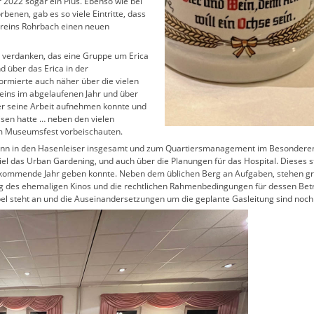
r 2022 sogar ein Plus. Ebenso wie bei
rbenen, gab es so viele Eintritte, dass
vereins Rohrbach einen neuen
zu verdanken, das eine Gruppe um Erica
nd über das Erica in der
ormierte auch näher über die vielen
ereins im abgelaufenen Jahr und über
r seine Arbeit aufnehmen konnte und
sen hatte … neben den vielen
um Museumsfest vorbeischauten.
nn in den Hasenleiser insgesamt und zum Quartiersmanagement im Besonderen. 
iel das Urban Gardening, und auch über die Planungen für das Hospital. Dieses 
s kommende Jahr geben konnte. Neben dem üblichen Berg an Aufgaben, stehen g
g des ehemaligen Kinos und die rechtlichen Rahmenbedingungen für dessen Betr
pel steht an und die Auseinandersetzungen um die geplante Gasleitung sind noch