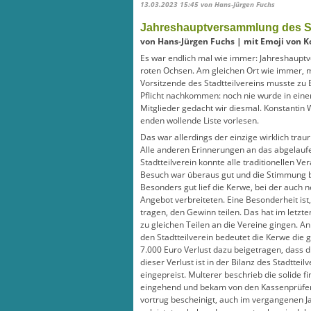
13.03.2023 15:45
von Hans-Jürgen Fuchs
Jahreshauptversammlung des St
von Hans-Jürgen Fuchs | mit Emoji von K
Es war endlich mal wie immer: Jahreshaupt
roten Ochsen. Am gleichen Ort wie immer, mi
Vorsitzende des Stadtteilvereins musste zu 
Pflicht nachkommen: noch nie wurde in einer
Mitglieder gedacht wir diesmal. Konstantin 
enden wollende Liste vorlesen.
Das war allerdings der einzige wirklich trau
Alle anderen Erinnerungen an das abgelaufe
Stadtteilverein konnte alle traditionellen V
Besuch war überaus gut und die Stimmung b
Besonders gut lief die Kerwe, bei der auch 
Angebot verbreiteten. Eine Besonderheit ist,
tragen, den Gewinn teilen. Das hat im letzte
zu gleichen Teilen an die Vereine gingen. An
den Stadtteilverein bedeutet die Kerwe die 
7.000 Euro Verlust dazu beigetragen, dass d
dieser Verlust ist in der Bilanz des Stadtteil
eingepreist. Multerer beschrieb die solide fi
eingehend und bekam von den Kassenprüfern
vortrug bescheinigt, auch im vergangenen J