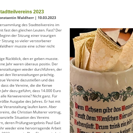
adtteilvereins 2023
onstantin Waldherr | 10.03.2023
versammlung des Stadtteilvereins im
t fast den gleichen Leuten. Fast? Der
Beginn der Sitzung einer traurigen
 Sitzung so vieler verstorbener
Waldherr musste eine schier nicht
rige Rückblick, den er geben musste.
ne Jahr waren überaus positiv. Der
eranstaltungen wieder durchführen, der
ei den Veranstaltungen prächtig.
neue Vereine dazustießen und das
 dass die Vereine, die die Kerwe
n Jahr dazu geführt, dass 14.000 Euro
 alle Kerwevereine? Nicht ganz. Für
größte Ausgabe des Jahres. Er hat mit
ie Veranstaltung laufen kann. Aber
vereins, die Christian Multerer vortrug,
nanzielle Situation des Vereins
, deren Prüfungsergebnis Paul Gail
ahr wieder eine hervorragende Arbeit