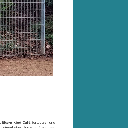
as
Eltern-Kind-Café
, fortsetzen und
n eingeladen. Und viele folgten der