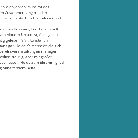
 vielen Jahren im Beirat des
ins im Zusammenhang mit den
eilvereins stark im Hasenleiser und
ten Sven Kröhnert, Tim Kaltschmidt
on Modern United ist, Alice Jacob,
tig gelesen ????). Konstantin
nk galt Heide Kaltschmidt, die sich
ilvereinsveranstaltungen managen
luss traurig, aber mit großer
 beschlossen, Heide zum Ehrenmitglied
g anhaltendem Beifall.