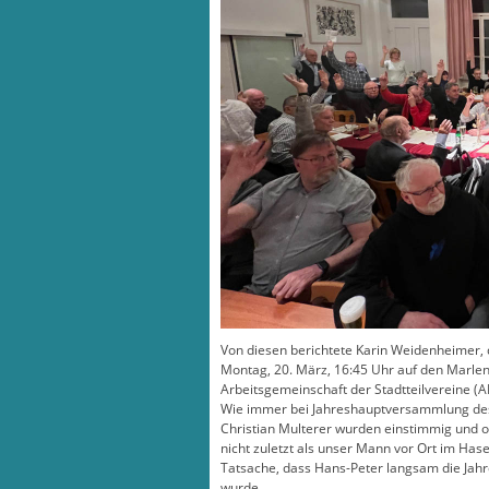
Von diesen berichtete Karin Weidenheimer, d
Montag, 20. März, 16:45 Uhr auf den Marlen
Arbeitsgemeinschaft der Stadtteilvereine (A
Wie immer bei Jahreshauptversammlung des 
Christian Multerer wurden einstimmig und oh
nicht zuletzt als unser Mann vor Ort im Hase
Tatsache, dass Hans-Peter langsam die Jah
wurde.