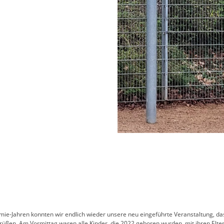
ie-Jahren konnten wir endlich wieder unsere neu eingeführte Veranstaltung, d
rüßen. Am Vormittag waren alle Kinder, die 2022 geboren wurden, mit ihren Elter