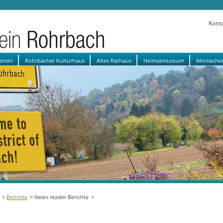
Kont
verein
Rohrbacher Kulturhaus
Altes Rathaus
Heimatmuseum
Mitmache
Berichte
News reader Berichte