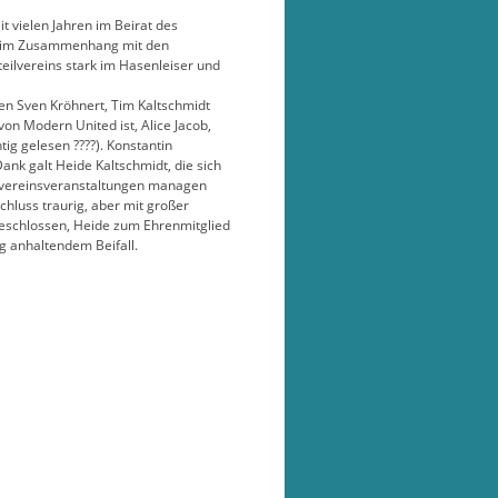
 vielen Jahren im Beirat des
ins im Zusammenhang mit den
eilvereins stark im Hasenleiser und
ten Sven Kröhnert, Tim Kaltschmidt
on Modern United ist, Alice Jacob,
tig gelesen ????). Konstantin
nk galt Heide Kaltschmidt, die sich
ilvereinsveranstaltungen managen
luss traurig, aber mit großer
 beschlossen, Heide zum Ehrenmitglied
g anhaltendem Beifall.