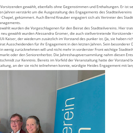
orsitzenden gewählt, ebenfalls ohne Gegenstimmen und Enthaltungen. Er ist seit
etzten Jahren verstärkt um die Ausgestaltung des Engagements des Stadtteilvere
Chapel, gekümmert. Auch Bernd Knauber engagiert sich als Vertreter des Stadtt
managements.
wählt wurden die Vorgeschlagenen für den Beirat des Stadtteilvereins. Hier tra
e neu gewählt wurden Alessandra Gromer, die auch stellvertretende Vorsitzende v
 Uli Kaiser, der wiederum zusätzlich im Vorstand des punker ist. (Ja, sie haben rich
rat Ausscheidenden für ihr Engagement in den letzten Jahren. Sein besonderer Da
n wenig zurücknehmen will und nicht mehr in vorderster Front wichtige Stadtte
markt oder den Seniorenherbst. Die Jahreshauptversammlung nahm diesen Entsch
tschmidt zur Kenntnis. Bereits im Vorfeld der Veranstaltung hatte der Vorstand
taltung, an der sie nicht teilnehmen konnte, würdigte Heides Engagement mit lan