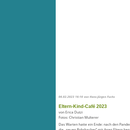
06.02.2023 16:16
von Hans-Jürgen Fuchs
Eltern-Kind-Café 2023
von Erica Dutzi
Fotos: Christian Multerer
Das Warten hatte ein Ende: nach den Pandem
die „neuen Rohrbacher” mit ihren Eltern beg