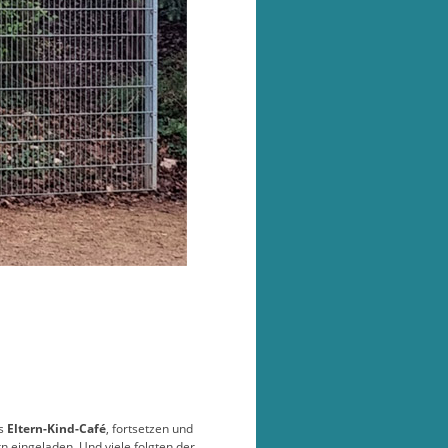
as
Eltern-Kind-Café
, fortsetzen und
n eingeladen. Und viele folgten der