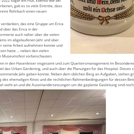
r 2022 sogar ein Plus. Ebenso wie bei
rbenen, gab es so viele Eintritte, dass
vereins Rohrbach einen neuen
zu verdanken, das eine Gruppe um Erica
nd über das Erica in der
ormierte auch näher über die vielen
ereins im abgelaufenen Jahr und über
r seine Arbeit aufnehmen konnte und
sen hatte … neben den vielen
um Museumsfest vorbeischauten.
nn in den Hasenleiser insgesamt und zum Quartiersmanagement im Besonderen. 
iel das Urban Gardening, und auch über die Planungen für das Hospital. Dieses 
s kommende Jahr geben konnte. Neben dem üblichen Berg an Aufgaben, stehen g
g des ehemaligen Kinos und die rechtlichen Rahmenbedingungen für dessen Betr
pel steht an und die Auseinandersetzungen um die geplante Gasleitung sind noch