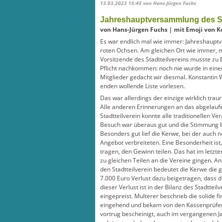
13.03.2023 15:45
von Hans-Jürgen Fuchs
Jahreshauptversammlung des St
von Hans-Jürgen Fuchs | mit Emoji von K
Es war endlich mal wie immer: Jahreshaupt
roten Ochsen. Am gleichen Ort wie immer, mi
Vorsitzende des Stadtteilvereins musste zu 
Pflicht nachkommen: noch nie wurde in einer
Mitglieder gedacht wir diesmal. Konstantin 
enden wollende Liste vorlesen.
Das war allerdings der einzige wirklich trau
Alle anderen Erinnerungen an das abgelaufe
Stadtteilverein konnte alle traditionellen V
Besuch war überaus gut und die Stimmung b
Besonders gut lief die Kerwe, bei der auch 
Angebot verbreiteten. Eine Besonderheit ist,
tragen, den Gewinn teilen. Das hat im letzte
zu gleichen Teilen an die Vereine gingen. An
den Stadtteilverein bedeutet die Kerwe die 
7.000 Euro Verlust dazu beigetragen, dass d
dieser Verlust ist in der Bilanz des Stadtteil
eingepreist. Multerer beschrieb die solide fi
eingehend und bekam von den Kassenprüfern
vortrug bescheinigt, auch im vergangenen J