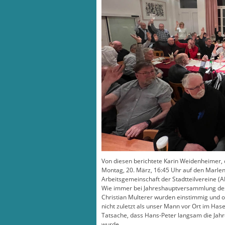
Von diesen berichtete Karin Weidenheimer, d
Montag, 20. März, 16:45 Uhr auf den Marlen
Arbeitsgemeinschaft der Stadtteilvereine (A
Wie immer bei Jahreshauptversammlung des 
Christian Multerer wurden einstimmig und oh
nicht zuletzt als unser Mann vor Ort im Hase
Tatsache, dass Hans-Peter langsam die Jah
wurde.