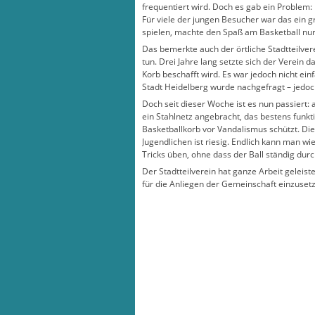
frequentiert wird. Doch es gab ein Problem:
Für viele der jungen Besucher war das ein 
spielen, machte den Spaß am Basketball nur
Das bemerkte auch der örtliche Stadtteilve
tun. Drei Jahre lang setzte sich der Verein d
Korb beschafft wird. Es war jedoch nicht ein
Stadt Heidelberg wurde nachgefragt – jedoc
Doch seit dieser Woche ist es nun passiert: 
ein Stahlnetz angebracht, das bestens funkti
Basketballkorb vor Vandalismus schützt. Di
Jugendlichen ist riesig. Endlich kann man wi
Tricks üben, ohne dass der Ball ständig durch
Der Stadtteilverein hat ganze Arbeit geleiste
für die Anliegen der Gemeinschaft einzuset