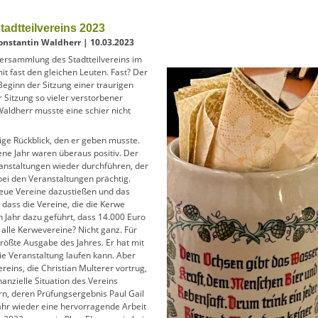
adtteilvereins 2023
onstantin Waldherr | 10.03.2023
versammlung des Stadtteilvereins im
t fast den gleichen Leuten. Fast? Der
Beginn der Sitzung einer traurigen
 Sitzung so vieler verstorbener
Waldherr musste eine schier nicht
rige Rückblick, den er geben musste.
ne Jahr waren überaus positiv. Der
eranstaltungen wieder durchführen, der
ei den Veranstaltungen prächtig.
neue Vereine dazustießen und das
 dass die Vereine, die die Kerwe
n Jahr dazu geführt, dass 14.000 Euro
 alle Kerwevereine? Nicht ganz. Für
größte Ausgabe des Jahres. Er hat mit
ie Veranstaltung laufen kann. Aber
vereins, die Christian Multerer vortrug,
nanzielle Situation des Vereins
, deren Prüfungsergebnis Paul Gail
ahr wieder eine hervorragende Arbeit