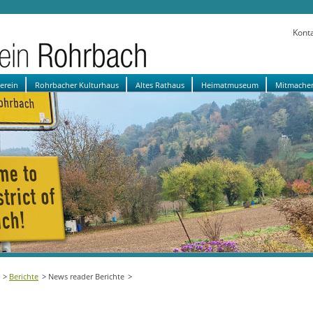
Kont
verein
Rohrbacher Kulturhaus
Altes Rathaus
Heimatmuseum
Mitmache
Berichte
News reader Berichte