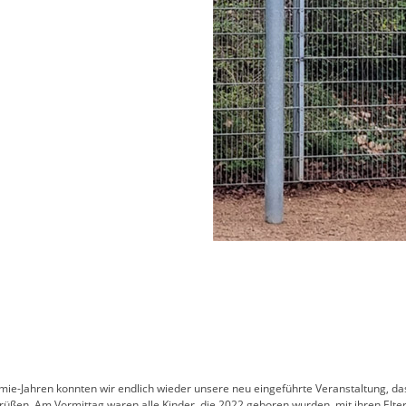
ie-Jahren konnten wir endlich wieder unsere neu eingeführte Veranstaltung, d
rüßen. Am Vormittag waren alle Kinder, die 2022 geboren wurden, mit ihren Elter