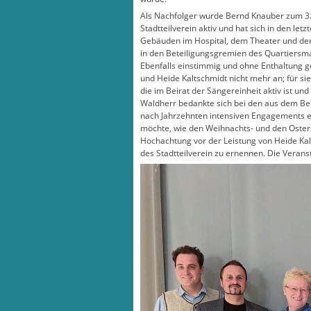
Als Nachfolger wurde Bernd Knauber zum 3.V
Stadtteilverein aktiv und hat sich in den l
Gebäuden im Hospital, dem Theater und der 
in den Beteiligungsgremien des Quartiers
Ebenfalls einstimmig und ohne Enthaltung ge
und Heide Kaltschmidt nicht mehr an; für si
die im Beirat der Sängereinheit aktiv ist und
Waldherr bedankte sich bei den aus dem Bei
nach Jahrzehnten intensiven Engagements ei
möchte, wie den Weihnachts- und den Oster
Hochachtung vor der Leistung von Heide Kal
des Stadtteilverein zu ernennen. Die Verans