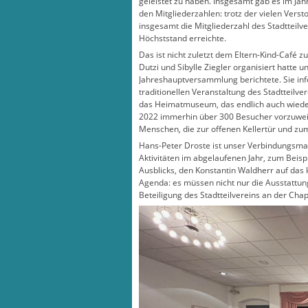
geleistet zu haben. Insgesamt gab es im Jah
den Mitgliederzahlen: trotz der vielen Versto
insgesamt die Mitgliederzahl des Stadtteil
Höchststand erreichte.
Das ist nicht zuletzt dem Eltern-Kind-Café 
Dutzi und Sibylle Ziegler organisiert hatte u
Jahreshauptversammlung berichtete. Sie inf
traditionellen Veranstaltung des Stadtteilv
das Heimatmuseum, das endlich auch wiede
2022 immerhin über 300 Besucher vorzuwei
Menschen, die zur offenen Kellertür und z
Hans-Peter Droste ist unser Verbindungsma
Aktivitäten im abgelaufenen Jahr, zum Beisp
Ausblicks, den Konstantin Waldherr auf da
Agenda: es müssen nicht nur die Ausstattun
Beteiligung des Stadtteilvereins an der Cha