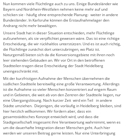
Nun kommen viele Flüchtlinge auch zu uns. Einige Bundesländer wie
Bayern und Nordrhein-Westfalen nehmen keine mehr auf und
schicken sie - häufig ohne entsprechende Planung- weiter in andere
Bundesländer. In Karlsruhe können die Erstaufnahmelager den
Andrang nicht mehr bewältigen.
Unsere Stadt hat in dieser Situation entschieden, mehr Flüchtlinge
aufzunehmen, als sie verpflichtet gewesen wäre. Das ist eine richtige
Entscheidung, die wir rückhaltlos unterstützen. Und es ist auch richtig,
die Flüchtlinge zunächst dort unterzubringen, wo Platz ist.
Naturgemäß bieten sich da die Konversionsgebiete mit ihren noch
leer stehenden Gebäuden an. Wir vor Ort in den betroffenen
Stadtteilen tragen diese Entscheidung der Stadt Heidelberg
uneingeschränkt mit.
Mit der kurzfristigen Aufnahme der Menschen übernehmen die
südlichen Stadtteile bereitwillig eine große Verantwortung. Allerdings
ist die Aufnahme so vieler Menschen konzentriert auf engem Raum
und in Gebieten, die weit ab von den Zentren der Stadtteile liegen, nur
eine Übergangslösung. Nach kurzer Zeit wird ein Teil in andere
Städte umziehen. Diejenigen, die vorläufig in Heidelberg bleiben, sind
hier herzlich willkommen. Wir fordern aber, dass ein
gesamtstädtisches Konzept entwickelt wird, und dass die
Stadtgesellschaft insgesamt ihre Verantwortung wahrnimmt, wenn es
um die dauerhafte Integration dieser Menschen geht. Auch hier
werden wir unseren Beitrag gerne leisten. Nur eine Unterbringung