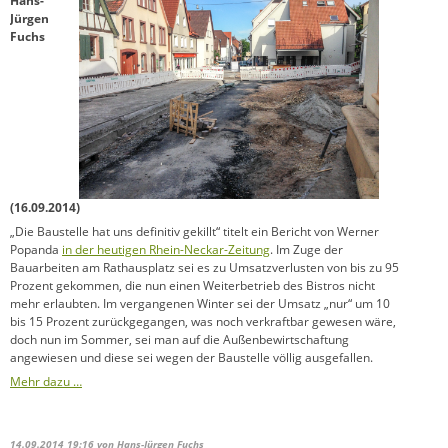
Hans-
Jürgen
Fuchs
(16.09.2014)
„Die Baustelle hat uns definitiv gekillt“ titelt ein Bericht von Werner
Popanda
in der heutigen Rhein-Neckar-Zeitung
. Im Zuge der
Bauarbeiten am Rathausplatz sei es zu Umsatzverlusten von bis zu 95
Prozent gekommen, die nun einen Weiterbetrieb des Bistros nicht
mehr erlaubten. Im vergangenen Winter sei der Umsatz „nur“ um 10
bis 15 Prozent zurückgegangen, was noch verkraftbar gewesen wäre,
doch nun im Sommer, sei man auf die Außenbewirtschaftung
angewiesen und diese sei wegen der Baustelle völlig ausgefallen.
Mehr dazu …
14.09.2014 19:16
von Hans-Jürgen Fuchs