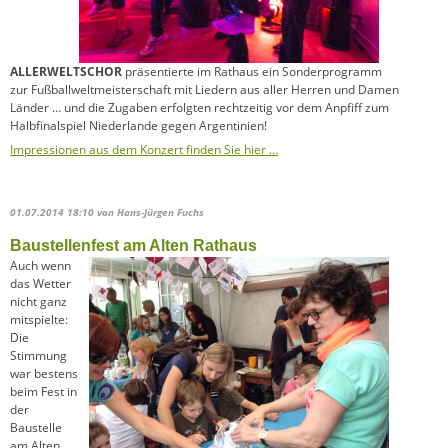
ALLERWELTSCHOR
präsentierte im Rathaus ein Sonderprogramm
zur Fußballweltmeisterschaft mit Liedern aus aller Herren und Damen
Länder … und die Zugaben erfolgten rechtzeitig vor dem Anpfiff zum
Halbfinalspiel Niederlande gegen Argentinien!
Impressionen aus dem Konzert finden Sie hier …
01.07.2014 18:10
von Hans-Jürgen Fuchs
Baustellenfest am Alten Rathaus
Auch wenn
das Wetter
nicht ganz
mitspielte:
Die
Stimmung
war bestens
beim Fest in
der
Baustelle
am Alten