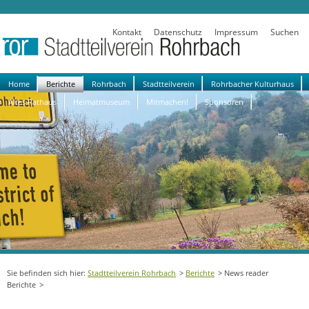
Kontakt
Datenschutz
Impressum
Suchen
Navigation
Home
Berichte
Rohrbach
Stadtteilverein
Rohrbacher Kulturhaus
überspringen
Altes Rathaus
Heimatmuseum
Mitmachen!
Sponsoren
Stadtteilverein Rohrbach
Berichte
News reader
Berichte