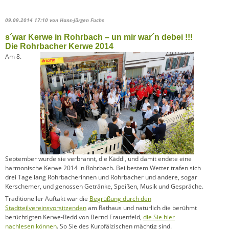
09.09.2014 17:10
von Hans-Jürgen Fuchs
s´war Kerwe in Rohrbach – un mir war´n debei !!!
Die Rohrbacher Kerwe 2014
Am 8.
September wurde sie verbrannt, die Käddl, und damit endete eine
harmonische Kerwe 2014 in Rohrbach. Bei bestem Wetter trafen sich
drei Tage lang Rohrbacherinnen und Rohrbacher und andere, sogar
Kerschemer, und genossen Getränke, Speißen, Musik und Gespräche.
Traditioneller Auftakt war die
Begrüßung durch den
Stadtteilvereinsvorsitzenden
am Rathaus und natürlich die berühmt
berüchtigten Kerwe-Redd von Bernd Frauenfeld,
die Sie hier
nachlesen können
. So Sie des Kurpfälzischen mächtig sind.