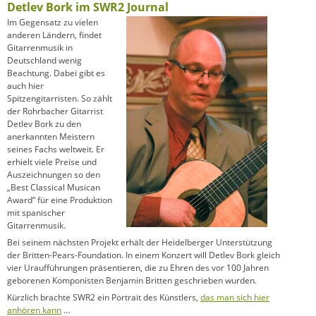
Detlev Bork im SWR2 Journal
Im Gegensatz zu vielen
anderen Ländern, findet
Gitarrenmusik in
Deutschland wenig
Beachtung. Dabei gibt es
auch hier
Spitzengitarristen. So zählt
der Rohrbacher Gitarrist
Detlev Bork zu den
anerkannten Meistern
seines Fachs weltweit. Er
erhielt viele Preise und
Auszeichnungen so den
„Best Classical Musican
Award“ für eine Produktion
mit spanischer
Gitarrenmusik.
Bei seinem nächsten Projekt erhält der Heidelberger Unterstützung
der Britten-Pears-Foundation. In einem Konzert will Detlev Bork gleich
vier Uraufführungen präsentieren, die zu Ehren des vor 100 Jahren
geborenen Komponisten Benjamin Britten geschrieben wurden.
Kürzlich brachte SWR2 ein Portrait des Künstlers,
das man sich hier
anhören kann
…