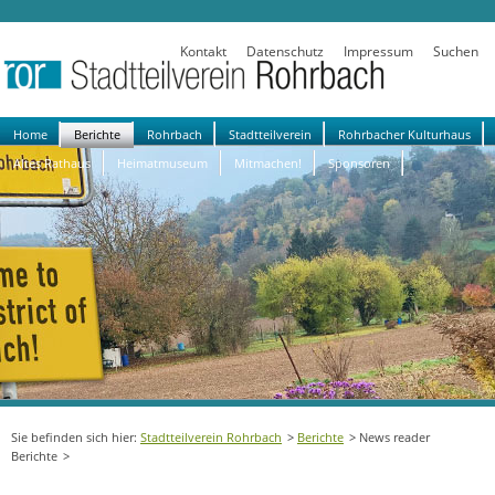
Kontakt
Datenschutz
Impressum
Suchen
Navigation
Home
Berichte
Rohrbach
Stadtteilverein
Rohrbacher Kulturhaus
überspringen
Altes Rathaus
Heimatmuseum
Mitmachen!
Sponsoren
Stadtteilverein Rohrbach
Berichte
News reader
Berichte