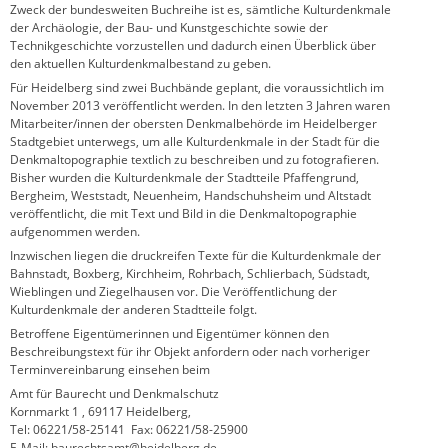
Zweck der bundesweiten Buchreihe ist es, sämtliche Kulturdenkmale
der Archäologie, der Bau- und Kunstgeschichte sowie der
Technikgeschichte vorzustellen und dadurch einen Überblick über
den aktuellen Kulturdenkmalbestand zu geben.
Für Heidelberg sind zwei Buchbände geplant, die voraussichtlich im
November 2013 veröffentlicht werden. In den letzten 3 Jahren waren
Mitarbeiter/innen der obersten Denkmalbehörde im Heidelberger
Stadtgebiet unterwegs, um alle Kulturdenkmale in der Stadt für die
Denkmaltopographie textlich zu beschreiben und zu fotografieren.
Bisher wurden die Kulturdenkmale der Stadtteile Pfaffengrund,
Bergheim, Weststadt, Neuenheim, Handschuhsheim und Altstadt
veröffentlicht, die mit Text und Bild in die Denkmaltopographie
aufgenommen werden.
Inzwischen liegen die druckreifen Texte für die Kulturdenkmale der
Bahnstadt, Boxberg, Kirchheim, Rohrbach, Schlierbach, Südstadt,
Wieblingen und Ziegelhausen vor. Die Veröffentlichung der
Kulturdenkmale der anderen Stadtteile folgt.
Betroffene Eigentümerinnen und Eigentümer können den
Beschreibungstext für ihr Objekt anfordern oder nach vorheriger
Terminvereinbarung einsehen beim
Amt für Baurecht und Denkmalschutz
Kornmarkt 1 , 69117 Heidelberg,
Tel: 06221/58-25141 Fax: 06221/58-25900
E-Mail: baurechtsamt@heidelberg.de