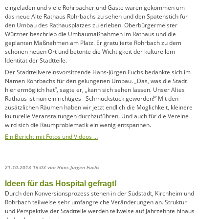
eingeladen und viele Rohrbacher und Gäste waren gekommen um
das neue Alte Rathaus Rohrbachs zu sehen und den Spatenstich für
den Umbau des Rathausplatzes zu erleben. Oberbürgermeister
Würzner beschrieb die Umbaumaßnahmen im Rathaus und die
geplanten Maßnahmen am Platz. Er gratulierte Rohrbach zu dem
schönen neuen Ort und betonte die Wichtigkeit der kulturellem
Identität der Stadtteile.
Der Stadtteilvereinsvorsitzende Hans-Jürgen Fuchs bedankte sich im
Namen Rohrbachs für den gelungenen Umbau. „Das, was die Stadt
hier ermöglich hat”, sagte er, „kann sich sehen lassen. Unser Altes
Rathaus ist nun ein richtiges –Schmuckstück geworden!” Mit den
zusätzlichen Räumen haben wir jetzt endlich die Möglichkeit, kleinere
kulturelle Veranstaltungen durchzuführen. Und auch für die Vereine
wird sich die Raumproblematik ein wenig entspannen.
Ein Bericht mit Fotos und Videos …
21.10.2013 15:03
von Hans-Jürgen Fuchs
Ideen für das Hospital gefragt!
Durch den Konversionsprozess stehen in der Südstadt, Kirchheim und
Rohrbach teilweise sehr umfangreiche Veränderungen an. Struktur
und Per
spektive der Stadtteile werden teilweise auf Jahrzehnte hinaus