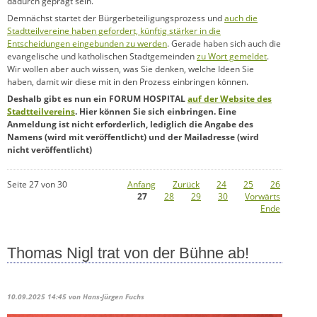
dadurch geprägt sein.
Demnächst startet der Bürgerbeteiligungsprozess und
auch die
Stadtteilvereine haben gefordert, künftig stärker in die
Entscheidungen eingebunden zu werden
. Gerade haben sich auch die
evangelische und katholischen Stadtgemeinden
zu Wort gemeldet
.
Wir wollen aber auch wissen, was Sie denken, welche Ideen Sie
haben, damit wir diese mit in den Prozess einbringen können.
Deshalb gibt es nun ein FORUM HOSPITAL
auf der Website des
Stadtteilvereins
. Hier können Sie sich einbringen. Eine
Anmeldung ist nicht erforderlich, lediglich die Angabe des
Namens (wird mit veröffentlicht) und der Mailadresse (wird
nicht veröffentlicht)
Seite 27 von 30
Anfang
Zurück
24
25
26
27
28
29
30
Vorwärts
Ende
Thomas Nigl trat von der Bühne ab!
10.09.2025 14:45
von Hans-Jürgen Fuchs