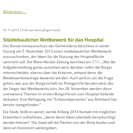
Detlev
Weiterlesen …
Bork
im
SWR2
07.11.2013 17:54
von Hans-Jürgen Fuchs
Journal
Städtebaulicher Wettbewerb für das Hospital
Der Konversionsausschuss des Gemeinderat beschloss in seiner
Sitzung am 5. November 2013 einen städtebaulichen Wettbewerb
auszuschreiben, der Ideen für die Nutzung der Hospitalfläche
sammeln soll. Die Rhein-Neckar-Zeitung berichtet am 7.11.: „Wie die
Aufgabenstellung genau aussehen wird, darüber sollen die Bürger
mitentscheiden, ebenso über die Kriterien, anhand derer die
Wettbewerbsbeiträge bewertet werden. Auch wird es um die Frage
gehen, wer aus der Bürgerschaft ins Preisgericht berufen wird, das
die Sieger des Wettbewerbs kürt. Am 28. November werden diese
und weitere Themen im ersten Bürgerforum zum Hospital-Gelände
diskutiert. Eine Befragung mit "Schlüsselpersonen" aus Rohrbach hat
bereits stattgefunden.”
Die Stadt, heißt es weiter, werde Anfang 2014 Kontakt mit möglichen
Entwicklern aufnehmen, „damit deren Ideen ebenfalls berücksichtigt
werden können”. Die Stadt will die Flächen von der Bima kaufen und
dann an Investoren weitergeben.