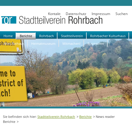
Kontakt
Datenschutz
Impressum
Suchen
Navigation
Home
Berichte
Rohrbach
Stadtteilverein
Rohrbacher Kulturhaus
überspringen
Altes Rathaus
Heimatmuseum
Mitmachen!
Sponsoren
Stadtteilverein Rohrbach
Berichte
News reader
Berichte