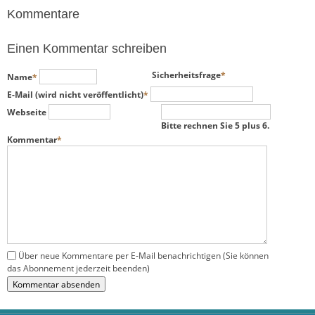
Kommentare
Einen Kommentar schreiben
Pflichtfeld
Pflichtfeld
Sicherheitsfrage
*
Name
*
Pflichtfeld
E-Mail (wird nicht veröffentlicht)
*
Webseite
Bitte rechnen Sie 5 plus 6.
Pflichtfeld
Kommentar
*
Über neue Kommentare per E-Mail benachrichtigen (Sie können
das Abonnement jederzeit beenden)
Kommentar absenden