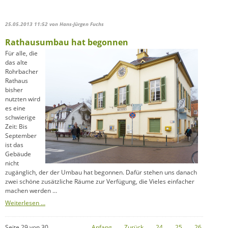
für
die
katholischen
25.05.2013 11:52
von Hans-Jürgen Fuchs
Gefallenen
des
Rathausumbau hat begonnen
Ersten
Weltkrieg
Für alle, die
das alte
Rohrbacher
Rathaus
bisher
nutzten wird
es eine
schwierige
Zeit: Bis
September
ist das
Gebäude
nicht
zugänglich, der der Umbau hat begonnen. Dafür stehen uns danach
zwei schöne zusätzliche Räume zur Verfügung, die Vieles einfacher
machen werden …
Rathausumbau
Weiterlesen …
hat
begonnen
Seite 29 von 30
Anfang
Zurück
24
25
26