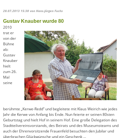
28.07.2013 15:38
von Hans-Jürgen Fuchs
Gustav Knauber wurde 80
2010
trat er
von der
Bühne
ab:
Gustav
Knauber
hielt
zum 26.
Mal
seine
berühmte „Kerwe-Redd” und begleitete mit Klaus Weirich wie jedes
Jahr die Kerwe von Anfang bis Ende. Nun feierte er seinen 80sten
Geburtstag und hielt Hof in seinem Hof. Eine große Delegation des
Stadtteilvereinsvorstands, des Beirats und des Museumsteams und
auch der Ehrenvorsitzende Frauenfeld besuchten den Jubilar und
überbrachen Glückwünsche und ein Geschenk …