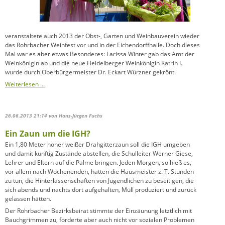
veranstaltete auch 2013 der Obst-, Garten und Weinbauverein wieder
das Rohrbacher Weinfest vor und in der Eichendorffhalle. Doch dieses
Mal war es aber etwas Besonderes: Larissa Winter gab das Amt der
Weinkönigin ab und die neue Heidelberger Weinkönigin Katrin I.
wurde durch Oberbürgermeister Dr. Eckart Würzner gekrönt.
Weiterlesen …
26.06.2013 21:14
von Hans-Jürgen Fuchs
Ein Zaun um die IGH?
Ein 1,80 Meter hoher weißer Drahgitterzaun soll die IGH umgeben
und damit künftig Zustände abstellen, die Schulleiter Werner Giese,
Lehrer und Eltern auf die Palme bringen. Jeden Morgen, so hieß es,
vor allem nach Wochenenden, hätten die Hausmeister z. T. Stunden
zu tun, die Hinterlassenschaften von Jugendlichen zu beseitigen, die
sich abends und nachts dort aufgehalten, Müll produziert und zurück
gelassen hätten.
Der Rohrbacher Bezirksbeirat stimmte der Einzäunung letztlich mit
Bauchgrimmen zu, forderte aber auch nicht vor sozialen Problemen