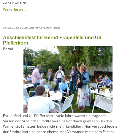
zu kapitulieren.
Ein
Weiterlesen …
Zaun
um
die
24.06.2013 09:26
von Hans-Jürgen Fuchs
IGH?
Abschiedsfest für Bernd Frauenfeld und Uli
Pfefferkorn
Bernd
Frauenfeld und Uli Pfefferkorn – viele Jahre waren sie tragende
Säulen der Arbeit des Stadtteilvereins Rohrbach gewesen. Bei den
Wahlen 2013 hatten beide nicht mehr kandidiert. Nun verabschiedete
der Stadtteilverein unsere ehemaligen Vorstände mit einem Fest bei