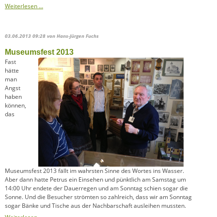
Stadtteilverein
Weiterlesen …
Südstadt
gegründet
03.06.2013 09:28
von Hans-Jürgen Fuchs
Museumsfest 2013
Fast
hätte
man
Angst
haben
können,
das
Museumsfest 2013 fällt im wahrsten Sinne des Wortes ins Wasser.
Aber dann hatte Petrus ein Einsehen und pünktlich am Samstag um
14:00 Uhr endete der Dauerregen und am Sonntag schien sogar die
Sonne. Und die Besucher strömten so zahlreich, dass wir am Sonntag
sogar Bänke und Tische aus der Nachbarschaft ausleihen mussten.