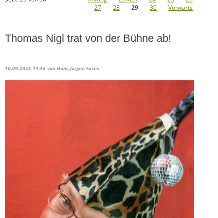
27
28
29
30
Vorwärts
Thomas Nigl trat von der Bühne ab!
10.09.2025 14:45
von Hans-Jürgen Fuchs