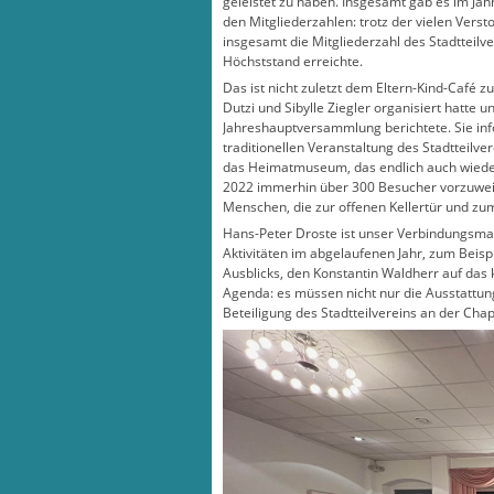
geleistet zu haben. Insgesamt gab es im Jah
den Mitgliederzahlen: trotz der vielen Versto
insgesamt die Mitgliederzahl des Stadtteil
Höchststand erreichte.
Das ist nicht zuletzt dem Eltern-Kind-Café 
Dutzi und Sibylle Ziegler organisiert hatte u
Jahreshauptversammlung berichtete. Sie inf
traditionellen Veranstaltung des Stadtteilv
das Heimatmuseum, das endlich auch wiede
2022 immerhin über 300 Besucher vorzuwei
Menschen, die zur offenen Kellertür und z
Hans-Peter Droste ist unser Verbindungsma
Aktivitäten im abgelaufenen Jahr, zum Beisp
Ausblicks, den Konstantin Waldherr auf da
Agenda: es müssen nicht nur die Ausstattun
Beteiligung des Stadtteilvereins an der Cha