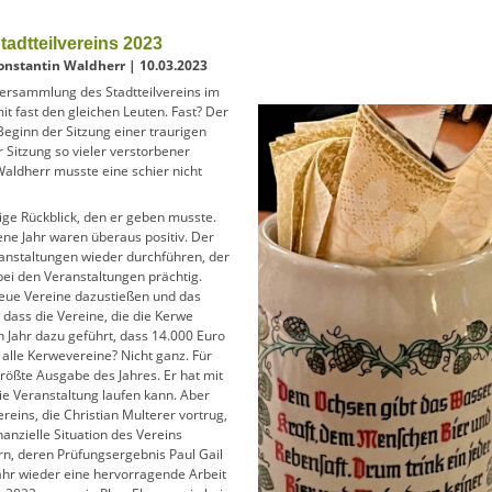
adtteilvereins 2023
onstantin Waldherr | 10.03.2023
versammlung des Stadtteilvereins im
t fast den gleichen Leuten. Fast? Der
Beginn der Sitzung einer traurigen
 Sitzung so vieler verstorbener
Waldherr musste eine schier nicht
rige Rückblick, den er geben musste.
ne Jahr waren überaus positiv. Der
eranstaltungen wieder durchführen, der
ei den Veranstaltungen prächtig.
neue Vereine dazustießen und das
 dass die Vereine, die die Kerwe
n Jahr dazu geführt, dass 14.000 Euro
 alle Kerwevereine? Nicht ganz. Für
größte Ausgabe des Jahres. Er hat mit
ie Veranstaltung laufen kann. Aber
vereins, die Christian Multerer vortrug,
nanzielle Situation des Vereins
, deren Prüfungsergebnis Paul Gail
ahr wieder eine hervorragende Arbeit