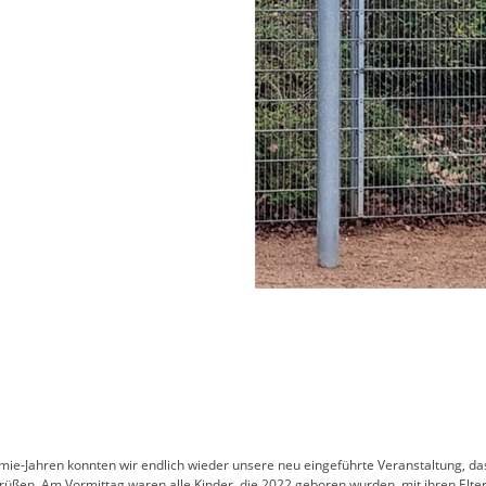
ie-Jahren konnten wir endlich wieder unsere neu eingeführte Veranstaltung, d
rüßen. Am Vormittag waren alle Kinder, die 2022 geboren wurden, mit ihren Elter