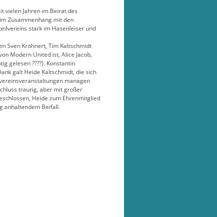
 vielen Jahren im Beirat des
ins im Zusammenhang mit den
eilvereins stark im Hasenleiser und
ten Sven Kröhnert, Tim Kaltschmidt
on Modern United ist, Alice Jacob,
tig gelesen ????). Konstantin
nk galt Heide Kaltschmidt, die sich
ilvereinsveranstaltungen managen
luss traurig, aber mit großer
 beschlossen, Heide zum Ehrenmitglied
g anhaltendem Beifall.