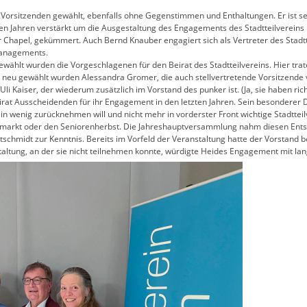
orsitzenden gewählt, ebenfalls ohne Gegenstimmen und Enthaltungen. Er ist seit
etzten Jahren verstärkt um die Ausgestaltung des Engagements des Stadtteilvere
Chapel, gekümmert. Auch Bernd Knauber engagiert sich als Vertreter des Stadtt
managements.
wählt wurden die Vorgeschlagenen für den Beirat des Stadtteilvereins. Hier tra
e neu gewählt wurden Alessandra Gromer, die auch stellvertretende Vorsitzende v
 Uli Kaiser, der wiederum zusätzlich im Vorstand des punker ist. (Ja, sie haben rich
rat Ausscheidenden für ihr Engagement in den letzten Jahren. Sein besonderer Da
n wenig zurücknehmen will und nicht mehr in vorderster Front wichtige Stadtte
markt oder den Seniorenherbst. Die Jahreshauptversammlung nahm diesen Entsch
tschmidt zur Kenntnis. Bereits im Vorfeld der Veranstaltung hatte der Vorstand
taltung, an der sie nicht teilnehmen konnte, würdigte Heides Engagement mit lan