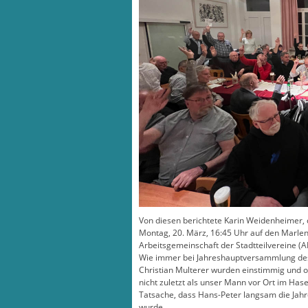
Von diesen berichtete Karin Weidenheimer, d
Montag, 20. März, 16:45 Uhr auf den Marlen
Arbeitsgemeinschaft der Stadtteilvereine (A
Wie immer bei Jahreshauptversammlung des 
Christian Multerer wurden einstimmig und oh
nicht zuletzt als unser Mann vor Ort im Hase
Tatsache, dass Hans-Peter langsam die Jah
wurde.