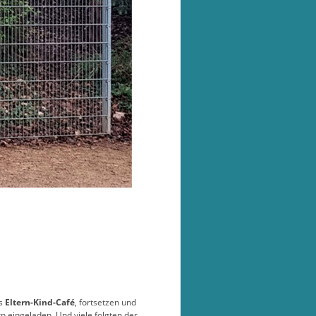
as
Eltern-Kind-Café
, fortsetzen und
n eingeladen. Und viele folgten der