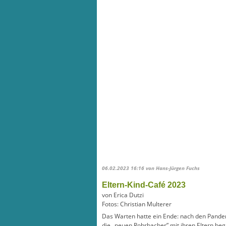
06.02.2023 16:16
von Hans-Jürgen Fuchs
Eltern-Kind-Café 2023
von Erica Dutzi
Fotos: Christian Multerer
Das Warten hatte ein Ende: nach den Pandem
die „neuen Rohrbacher” mit ihren Eltern beg