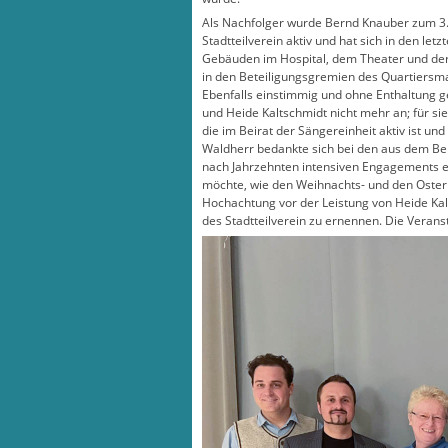
Als Nachfolger wurde Bernd Knauber zum 3.V
Stadtteilverein aktiv und hat sich in den l
Gebäuden im Hospital, dem Theater und der 
in den Beteiligungsgremien des Quartiers
Ebenfalls einstimmig und ohne Enthaltung ge
und Heide Kaltschmidt nicht mehr an; für si
die im Beirat der Sängereinheit aktiv ist und
Waldherr bedankte sich bei den aus dem Bei
nach Jahrzehnten intensiven Engagements ei
möchte, wie den Weihnachts- und den Oster
Hochachtung vor der Leistung von Heide Kal
des Stadtteilverein zu ernennen. Die Verans