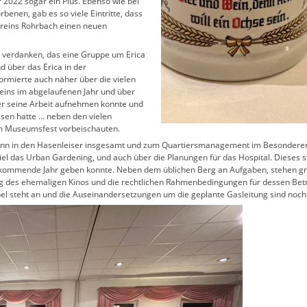
r 2022 sogar ein Plus. Ebenso wie bei
rbenen, gab es so viele Eintritte, dass
vereins Rohrbach einen neuen
zu verdanken, das eine Gruppe um Erica
nd über das Erica in der
ormierte auch näher über die vielen
ereins im abgelaufenen Jahr und über
r seine Arbeit aufnehmen konnte und
sen hatte … neben den vielen
um Museumsfest vorbeischauten.
nn in den Hasenleiser insgesamt und zum Quartiersmanagement im Besonderen. 
iel das Urban Gardening, und auch über die Planungen für das Hospital. Dieses 
s kommende Jahr geben konnte. Neben dem üblichen Berg an Aufgaben, stehen g
g des ehemaligen Kinos und die rechtlichen Rahmenbedingungen für dessen Betr
pel steht an und die Auseinandersetzungen um die geplante Gasleitung sind noch