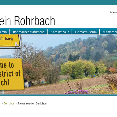
Kont
verein
Rohrbacher Kulturhaus
Altes Rathaus
Heimatmuseum
Mitmache
Berichte
News reader Berichte