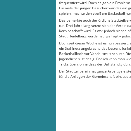
frequentiert wird. Doch es gab ein Problem:
Für viele der jungen Besucher war das ein 
spielen, machte den Spaß am Basketball nur
Das bemerkte auch der örtliche Stadtteilve
tun. Drei Jahre lang setzte sich der Verein d
Korb beschafft wird. Es war jedoch nicht ein
Stadt Heidelberg wurde nachgefragt – jedoc
Doch seit dieser Woche ist es nun passiert: 
ein Stahlnetz angebracht, das bestens funkti
Basketballkorb vor Vandalismus schützt. Di
Jugendlichen ist riesig. Endlich kann man wi
Tricks üben, ohne dass der Ball ständig durch
Der Stadtteilverein hat ganze Arbeit geleiste
für die Anliegen der Gemeinschaft einzuset