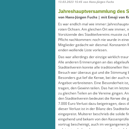
13.03.2023 15:45
von Hans-Jürgen Fuchs
Jahreshauptversammlung des St
von Hans-Jürgen Fuchs | mit Emoji von K
Es war endlich mal wie immer: Jahreshaupt
roten Ochsen. Am gleichen Ort wie immer, mi
Vorsitzende des Stadtteilvereins musste zu 
Pflicht nachkommen: noch nie wurde in einer
Mitglieder gedacht wir diesmal. Konstantin 
enden wollende Liste vorlesen.
Das war allerdings der einzige wirklich trau
Alle anderen Erinnerungen an das abgelaufe
Stadtteilverein konnte alle traditionellen V
Besuch war überaus gut und die Stimmung b
Besonders gut lief die Kerwe, bei der auch 
Angebot verbreiteten. Eine Besonderheit ist,
tragen, den Gewinn teilen. Das hat im letzte
zu gleichen Teilen an die Vereine gingen. An
den Stadtteilverein bedeutet die Kerwe die 
7.000 Euro Verlust dazu beigetragen, dass d
dieser Verlust ist in der Bilanz des Stadtteil
eingepreist. Multerer beschrieb die solide fi
eingehend und bekam von den Kassenprüfern
vortrug bescheinigt, auch im vergangenen J