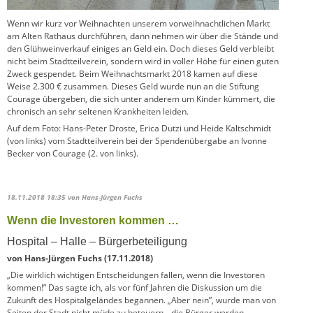
Wenn wir kurz vor Weihnachten unserem vorweihnachtlichen Markt
am Alten Rathaus durchführen, dann nehmen wir über die Stände und
den Glühweinverkauf einiges an Geld ein. Doch dieses Geld verbleibt
nicht beim Stadtteilverein, sondern wird in voller Höhe für einen guten
Zweck gespendet. Beim Weihnachtsmarkt 2018 kamen auf diese
Weise 2.300 € zusammen. Dieses Geld wurde nun an die Stiftung
Courage übergeben, die sich unter anderem um Kinder kümmert, die
chronisch an sehr seltenen Krankheiten leiden.
Auf dem Foto: Hans-Peter Droste, Erica Dutzi und Heide Kaltschmidt
(von links) vom Stadtteilverein bei der Spendenübergabe an Ivonne
Becker von Courage (2. von links).
18.11.2018 18:35
von Hans-Jürgen Fuchs
Wenn die Investoren kommen …
Hospital – Halle – Bürgerbeteiligung
von Hans-Jürgen Fuchs (17.11.2018)
„Die wirklich wichtigen Entscheidungen fallen, wenn die Investoren
kommen!” Das sagte ich, als vor fünf Jahren die Diskussion um die
Zukunft des Hospitalgeländes begannen. „Aber nein”, wurde man von
Seiten der Stadt nicht müde zu beteuern, „die Bürger werden