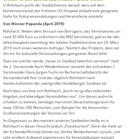
In Rohrbach pocht der Stadtteilverein darauf, dass auf dem
Konversionsareal des früheren US-Hospital alsbald eine geeignete
Halle für Kulturveranstaltungen und Vereinsfeste entsteht
Von Werner Popanda (April 2019)
Rohrbach. Neben dem Versuch von Betrügern, das Vereinskonto um
rund 35 000 Euro zu erleichtern (die RNZ berichtete), gab es bei der
Jahreshauptversammlung des lokalen Stadtteilvereins am 29. März
2019 noch einen weiteren Aufreger. Nämlich das Problem, dass vor
Ort ein für kulturelle Veranstaltungen geeigneter Raum fehlt.
Eben ein solcher werde „heute im Stadtteil bitterlich vermisst“, hielt
die 2. Vorsitzende Karin Weidenheimer anstelle des erkrankten 1.
Vorsitzender Hans-Jürgen Fuchs im Rechenschaftsbericht der
Vorstandschaft fest. Und das obgleich Rohrbach nach
Handschuhsheim der zweitgrößte Heidelberger Stadtteil sei.
Noch dazu zeichne sich Rohrbach „durch ein großes kulturelles
Angebot und lebendiges Vereinsleben aus“. Um dieses aufrecht
erhalten zu können, benötige man einen Veranstaltungsraum für
etwa 100 bis 300 Menschen, zum Beispiel für die klassischen
Großveranstaltungen der Vereine vor Ort.
Im Gegensatz zu den meisten anderen Stadtteilen heiße es in
Rohrbach in dieser Hinsicht jedoch „Pustekuchen!“. Denn die Halle an
der Eichendorffschule könne nur, blickte Weidenheimer zurück, „mit
sehr großem Aufwand angemessen für Veranstaltungen genutzt