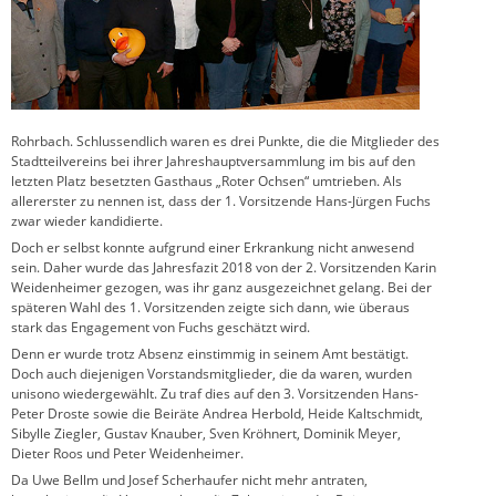
Rohrbach. Schlussendlich waren es drei Punkte, die die Mitglieder des
Stadtteilvereins bei ihrer Jahreshauptversammlung im bis auf den
letzten Platz besetzten Gasthaus „Roter Ochsen“ umtrieben. Als
allererster zu nennen ist, dass der 1. Vorsitzende Hans-Jürgen Fuchs
zwar wieder kandidierte.
Doch er selbst konnte aufgrund einer Erkrankung nicht anwesend
sein. Daher wurde das Jahresfazit 2018 von der 2. Vorsitzenden Karin
Weidenheimer gezogen, was ihr ganz ausgezeichnet gelang. Bei der
späteren Wahl des 1. Vorsitzenden zeigte sich dann, wie überaus
stark das Engagement von Fuchs geschätzt wird.
Denn er wurde trotz Absenz einstimmig in seinem Amt bestätigt.
Doch auch diejenigen Vorstandsmitglieder, die da waren, wurden
unisono wiedergewählt. Zu traf dies auf den 3. Vorsitzenden Hans-
Peter Droste sowie die Beiräte Andrea Herbold, Heide Kaltschmidt,
Sibylle Ziegler, Gustav Knauber, Sven Kröhnert, Dominik Meyer,
Dieter Roos und Peter Weidenheimer.
Da Uwe Bellm und Josef Scherhaufer nicht mehr antraten,