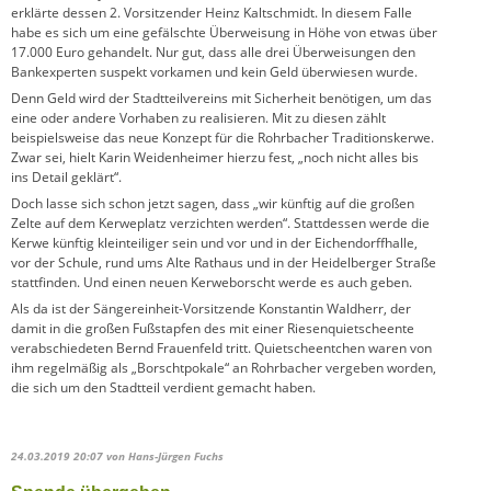
erklärte dessen 2. Vorsitzender Heinz Kaltschmidt. In diesem Falle
habe es sich um eine gefälschte Überweisung in Höhe von etwas über
17.000 Euro gehandelt. Nur gut, dass alle drei Überweisungen den
Bankexperten suspekt vorkamen und kein Geld überwiesen wurde.
Denn Geld wird der Stadtteilvereins mit Sicherheit benötigen, um das
eine oder andere Vorhaben zu realisieren. Mit zu diesen zählt
beispielsweise das neue Konzept für die Rohrbacher Traditionskerwe.
Zwar sei, hielt Karin Weidenheimer hierzu fest, „noch nicht alles bis
ins Detail geklärt“.
Doch lasse sich schon jetzt sagen, dass „wir künftig auf die großen
Zelte auf dem Kerweplatz verzichten werden“. Stattdessen werde die
Kerwe künftig kleinteiliger sein und vor und in der Eichendorffhalle,
vor der Schule, rund ums Alte Rathaus und in der Heidelberger Straße
stattfinden. Und einen neuen Kerweborscht werde es auch geben.
Als da ist der Sängereinheit-Vorsitzende Konstantin Waldherr, der
damit in die großen Fußstapfen des mit einer Riesenquietscheente
verabschiedeten Bernd Frauenfeld tritt. Quietscheentchen waren von
ihm regelmäßig als „Borschtpokale“ an Rohrbacher vergeben worden,
die sich um den Stadtteil verdient gemacht haben.
24.03.2019 20:07
von Hans-Jürgen Fuchs