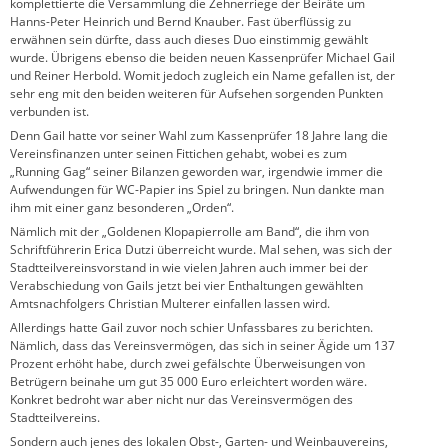
komplettierte die Versammlung die Zehnerriege der Beiräte um
Hanns-Peter Heinrich und Bernd Knauber. Fast überflüssig zu
erwähnen sein dürfte, dass auch dieses Duo einstimmig gewählt
wurde. Übrigens ebenso die beiden neuen Kassenprüfer Michael Gail
und Reiner Herbold. Womit jedoch zugleich ein Name gefallen ist, der
sehr eng mit den beiden weiteren für Aufsehen sorgenden Punkten
verbunden ist.
Denn Gail hatte vor seiner Wahl zum Kassenprüfer 18 Jahre lang die
Vereinsfinanzen unter seinen Fittichen gehabt, wobei es zum
„Running Gag“ seiner Bilanzen geworden war, irgendwie immer die
Aufwendungen für WC-Papier ins Spiel zu bringen. Nun dankte man
ihm mit einer ganz besonderen „Orden“.
Nämlich mit der „Goldenen Klopapierrolle am Band“, die ihm von
Schriftführerin Erica Dutzi überreicht wurde. Mal sehen, was sich der
Stadtteilvereinsvorstand in wie vielen Jahren auch immer bei der
Verabschiedung von Gails jetzt bei vier Enthaltungen gewählten
Amtsnachfolgers Christian Multerer einfallen lassen wird.
Allerdings hatte Gail zuvor noch schier Unfassbares zu berichten.
Nämlich, dass das Vereinsvermögen, das sich in seiner Ägide um 137
Prozent erhöht habe, durch zwei gefälschte Überweisungen von
Betrügern beinahe um gut 35 000 Euro erleichtert worden wäre.
Konkret bedroht war aber nicht nur das Vereinsvermögen des
Stadtteilvereins.
Sondern auch jenes des lokalen Obst-, Garten- und Weinbauvereins,