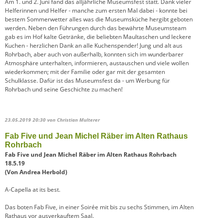
Am 1. und 2. Juni fand das alljährliche Museumsfest statt. Dank vieler
Helferinnen und Helfer - manche zum ersten Mal dabei - konnte bei
bestem Sommerwetter alles was die Museumsküche hergibt geboten
werden. Neben den Führungen durch das bewährte Museumsteam
gab es im Hof kalte Getränke, die beliebten Maultaschen und leckere
Kuchen - herzlichen Dank an alle Kuchenspender! Jung und alt aus
Rohrbach, aber auch von außerhalb, konnten sich im wunderbarer
Atmosphäre unterhalten, informieren, austauschen und viele wollen
wiederkommen; mit der Familie oder gar mit der gesamten
Schulklasse. Dafür ist das Museumsfest da - um Werbung für
Rohrbach und seine Geschichte zu machen!
23.05.2019 20:30
von Christian Multerer
Fab Five und Jean Michel Räber im Alten Rathaus
Rohrbach
Fab Five und Jean Michel Räber im Alten Rathaus Rohrbach
18.5.19
(Von Andrea Herbold)
A-Capella at its best.
Das boten Fab Five, in einer Soirée mit bis zu sechs Stimmen, im Alten
Rathaus vor ausverkauftem Saal.