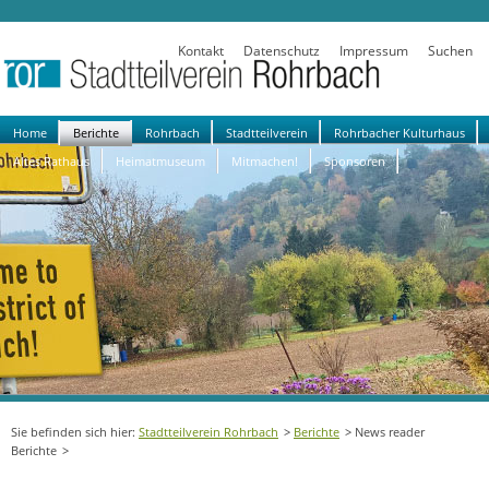
Kontakt
Datenschutz
Impressum
Suchen
Navigation
Home
Berichte
Rohrbach
Stadtteilverein
Rohrbacher Kulturhaus
überspringen
Altes Rathaus
Heimatmuseum
Mitmachen!
Sponsoren
Stadtteilverein Rohrbach
Berichte
News reader
Berichte