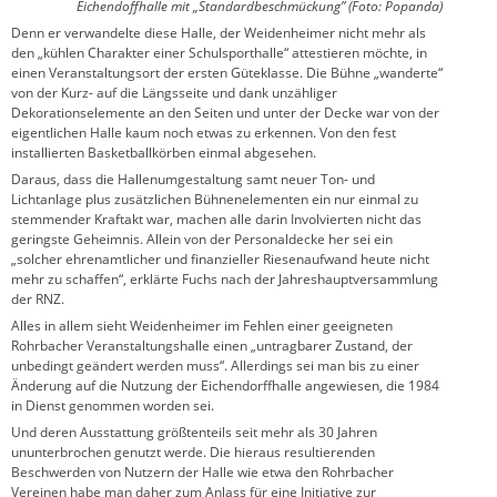
Eichendoffhalle mit „Standardbeschmückung” (Foto: Popanda)
Denn er verwandelte diese Halle, der Weidenheimer nicht mehr als
den „kühlen Charakter einer Schulsporthalle“ attestieren möchte, in
einen Veranstaltungsort der ersten Güteklasse. Die Bühne „wanderte“
von der Kurz- auf die Längsseite und dank unzähliger
Dekorationselemente an den Seiten und unter der Decke war von der
eigentlichen Halle kaum noch etwas zu erkennen. Von den fest
installierten Basketballkörben einmal abgesehen.
Daraus, dass die Hallenumgestaltung samt neuer Ton- und
Lichtanlage plus zusätzlichen Bühnenelementen ein nur einmal zu
stemmender Kraftakt war, machen alle darin Involvierten nicht das
geringste Geheimnis. Allein von der Personaldecke her sei ein
„solcher ehrenamtlicher und finanzieller Riesenaufwand heute nicht
mehr zu schaffen“, erklärte Fuchs nach der Jahreshauptversammlung
der RNZ.
Alles in allem sieht Weidenheimer im Fehlen einer geeigneten
Rohrbacher Veranstaltungshalle einen „untragbarer Zustand, der
unbedingt geändert werden muss“. Allerdings sei man bis zu einer
Änderung auf die Nutzung der Eichendorffhalle angewiesen, die 1984
in Dienst genommen worden sei.
Und deren Ausstattung größtenteils seit mehr als 30 Jahren
ununterbrochen genutzt werde. Die hieraus resultierenden
Beschwerden von Nutzern der Halle wie etwa den Rohrbacher
Vereinen habe man daher zum Anlass für eine Initiative zur