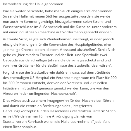
Instandsetzung der Halle genommen.
Wie sie weiter berichtete, habe man auch einiges erreichen können.
So sei die Halle mit neuen Stühlen ausgestattet worden, sie werde
nun auch im Sommer gereinigt, hinzugekommen seien Strom- und
Wasseranschlüsse im Außenbereich und die Küche sei unter anderem
mit einer Industriespülmaschine auf Vordermann gebracht worden.
Auf weite Sicht, zeigte sich Weidenheimer überzeugt, würden jedoch
einzig die Planungen für die Konversion des Hospitalgeländes eine
„einmalige Chance bieten, diesem Missstand abzuhelfen“. Schließlich
gebe es „hier mit dem Theater und der Reit- und Sporthalle zwei
Gebäude aus den dreißiger Jahren, die denkmalgeschützt sind und
von ihrer Größe her für die Bedürfnisse des Stadtteils ideal wären“.
Folglich trete der Stadtteilverein dafür ein, dass auf dem „Gelände
des ehemaligen US-Hospital ein Veranstaltungsraum mit Platz für 200
bis 300 Personen entsteht, der von den Vereinen und kulturellen
Initiativen im Stadtteil genauso genutzt werden kann, wie von den
Akteuren in der umliegenden Nachbarschaft“.
Dies würde auch zu einem Imagegewinn für den Hasenleiser führen
und damit die zentralen Forderungen des „Integrierten
Handlungskonzepts“ für den Hasenleiser unterstützen. Unterm Strich
erhielt Weidenheimer für ihre Ankündigung „Ja, wir vom
Stadtteilverein Rohrbach wollen die Halle übernehmen!“ jedenfalls
einen Riesenapplaus.