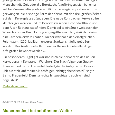
Menschen die Zeit oder die Bereitschaft aufbringen, sich bei einer
solchen Veranstaltung ehrenamtlich zu engagieren, sahen wir uns
gezwungen, die bisherige Form der Kerwe mit den drei großen Zelten
auf dem Kerweplatz aufzugeben. Die neue Rohrbacher Kerwe sollte
kleinteiliger werden und im Bereich zwischen Eichendorffhalle und
dem Alten Rathaus stattfinden. Damit sollte ein Stück weit auch der
Wunsch aus der Bevölkerung aufgegriffen werden, statt der Platz-
eine Straßenkerwe zu haben. Dieser war nach den erfolgreichen
Feiern zum 1250. Jubiläum unseres Stadtteils häufig geäußert
worden. Der traditionelle Rahmen der Kerwe konnte allerdings
erfolgreich bewahrt werden …
Ein besonderes Highlight war natürlich die Kerweredd des neuen
Kerweborscht Konstantin Waldherr. Der Nachfolger von Gustav
Knauber und Bernd Frauenfeld erledigte die Aufgabe mit Bravour.
„Ich bin stolz auf meinen Nachfolger, richtiggehend stolz!“, sagte
Bernd Frauenfeld. Dem ist nichts hinzuzufügen, auch wir sind
begeistert!
Mehr dazu hier …
06.06.2019 20:28
von Erica Dutzi
Museumsfest bei schönstem Wetter