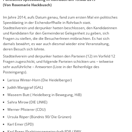
(Von Rosemarie Hackbusch)
Im Jahre 2014, aufs Datum genau, fand zum ersten Mal ein politisches
Speeddating in der Eichendorffhalle in Rohrbach statt.
Stadtteilverein und derpunker hatten beschlossen, den Kandidatinnen
und Kandidaten für den Gemeinderat Gelegenheit zu geben, sich
Fragen zu stellen, die die BesucherInnen mitbrachten. Es hat sich
damals bewährt, es war auch diesmal wieder eine Veranstaltung,
deren Besuch sich lohnte.
Stadtteilverein und derpunker hatten den Parteien (12) im Vorfeld 12
Fragen zugeschickt, und folgende Parteien schickten uns – teilweise
sehr ausführliche – Antworten (Liste in der Reihenfolge des
Posteingangs).
Larissa Winter-Horn (Die Heidelberger)
Judith Marggraf (GAL)
Waseem Butt ( Heidelberg in Bewegung, HiB)
Sahra Mirow (DIE LINKE)
Werner Pfisterer (CDU)
Ursula Röper (Bündnis 90/ Die Grünen)
Karl Emer (SPD)
Karl Breer (Fraktionsgemeinschaft FDP / FWV