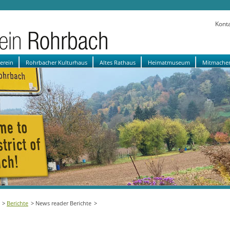
Kont
verein
Rohrbacher Kulturhaus
Altes Rathaus
Heimatmuseum
Mitmache
Berichte
News reader Berichte