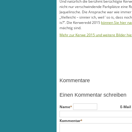
Und natürlich die berühmt berüchtigte Kerw
nicht nur verschwindende Parkplätze eine Ro
Jaquelinsche. Die Ansprache war wie immer 
„Vielleicht – sinnier ich, weil`so is, dass no
is?”.
Die Kerweredd 2015
können Sie hier n
mächtig sind.
Mehr zur Kerwe 2015 und weitere Bilder hie
Kommentare
Einen Kommentar schreiben
Pflichtfeld
Pflicht
Name
*
E-Mail 
Pflichtfeld
Kommentar
*