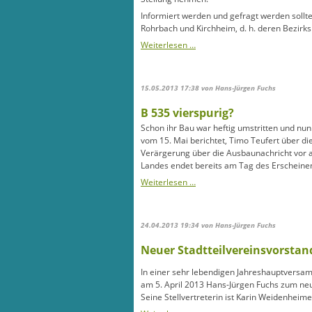
Informiert werden und gefragt werden sollt
Rohrbach und Kirchheim, d. h. deren Bezirks
B
Weiterlesen …
535:
Gemeinderat
darf
15.05.2013 17:38
von Hans-Jürgen Fuchs
nun
doch
B 535 vierspurig?
mitreden
Schon ihr Bau war heftig umstritten und nun 
vom 15. Mai berichtet, Timo Teufert über di
Verärgerung über die Ausbaunachricht vor 
Landes endet bereits am Tag des Erscheinen 
B
Weiterlesen …
535
vierspurig?
24.04.2013 19:34
von Hans-Jürgen Fuchs
Neuer Stadtteilvereinsvorstan
In einer sehr lebendigen Jahreshauptvers
am 5. April 2013 Hans-Jürgen Fuchs zum neu
Seine Stellvertreterin ist Karin Weidenheim