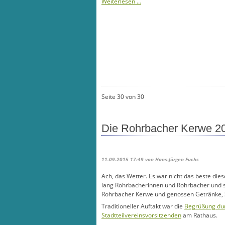
Neuer
Weiterlesen …
Stadtteilvereinsvorstand
Seite 30 von 30
Die Rohrbacher Kerwe 201
11.09.2015 17:49
von Hans-Jürgen Fuchs
Ach, das Wetter. Es war nicht das beste dies
lang Rohrbacherinnen und Rohrbacher und 
Rohrbacher Kerwe und genossen Getränke, 
Traditioneller Auftakt war die
Begrüßung du
Stadtteilvereinsvorsitzenden
am Rathaus.