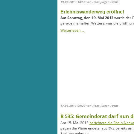
19.05.2013 18:50
von Hans-Jürgen Fuchs
Erlebniswanderweg eröffnet
Am Sonntag, den 19. Mai 2013
wurde der E
gerade maihaften Wetters, war die Eröffnung 
Weiterlesen …
17.05.2013 09:20
von Hans-Jürgen Fuchs
B 535: Gemeinderat darf nun 
Am 15. Mai 2013
berichtete die Rhein-Neck
gegen die Pläne endete laut RNZ bereits am
Stellung nehmen.