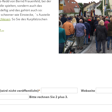
e-Redd von Bernd Frauenfeld, bei der
lle spielten, sondern auch das
deftig und das gehört auch so:
ch scheener wie Einstecke, `s Austeile
achlesen
. So Sie des Kurpfälzischen
r …
feld
(wird nicht veröffentlicht)
*
Webseite
Bitte rechnen Sie 2 plus 3.