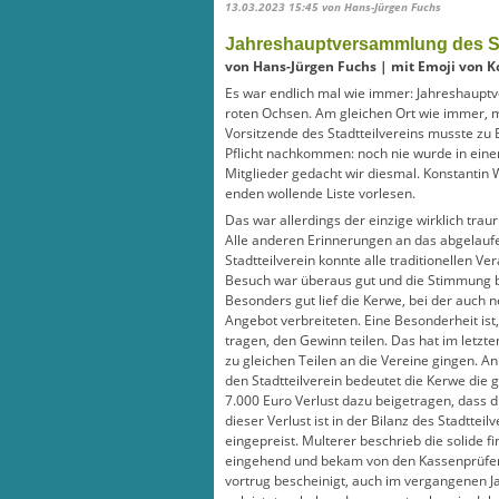
13.03.2023 15:45
von Hans-Jürgen Fuchs
Jahreshauptversammlung des St
von Hans-Jürgen Fuchs | mit Emoji von K
Es war endlich mal wie immer: Jahreshaupt
roten Ochsen. Am gleichen Ort wie immer, mi
Vorsitzende des Stadtteilvereins musste zu 
Pflicht nachkommen: noch nie wurde in einer
Mitglieder gedacht wir diesmal. Konstantin 
enden wollende Liste vorlesen.
Das war allerdings der einzige wirklich trau
Alle anderen Erinnerungen an das abgelaufe
Stadtteilverein konnte alle traditionellen V
Besuch war überaus gut und die Stimmung b
Besonders gut lief die Kerwe, bei der auch 
Angebot verbreiteten. Eine Besonderheit ist,
tragen, den Gewinn teilen. Das hat im letzte
zu gleichen Teilen an die Vereine gingen. An
den Stadtteilverein bedeutet die Kerwe die 
7.000 Euro Verlust dazu beigetragen, dass d
dieser Verlust ist in der Bilanz des Stadtteil
eingepreist. Multerer beschrieb die solide fi
eingehend und bekam von den Kassenprüfern
vortrug bescheinigt, auch im vergangenen J