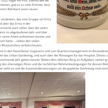
r 2022 sogar ein Plus. Ebenso wie bei
rbenen, gab es so viele Eintritte, dass
vereins Rohrbach einen neuen
zu verdanken, das eine Gruppe um Erica
nd über das Erica in der
ormierte auch näher über die vielen
ereins im abgelaufenen Jahr und über
r seine Arbeit aufnehmen konnte und
sen hatte … neben den vielen
um Museumsfest vorbeischauten.
nn in den Hasenleiser insgesamt und zum Quartiersmanagement im Besonderen. 
iel das Urban Gardening, und auch über die Planungen für das Hospital. Dieses 
s kommende Jahr geben konnte. Neben dem üblichen Berg an Aufgaben, stehen g
g des ehemaligen Kinos und die rechtlichen Rahmenbedingungen für dessen Betr
pel steht an und die Auseinandersetzungen um die geplante Gasleitung sind noch