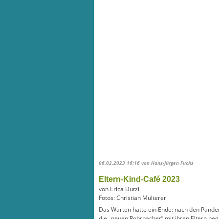
06.02.2023 16:16
von Hans-Jürgen Fuchs
Eltern-Kind-Café 2023
von Erica Dutzi
Fotos: Christian Multerer
Das Warten hatte ein Ende: nach den Pandem
die „neuen Rohrbacher” mit ihren Eltern beg