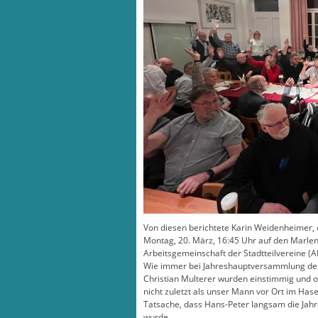
Von diesen berichtete Karin Weidenheimer, d
Montag, 20. März, 16:45 Uhr auf den Marlen
Arbeitsgemeinschaft der Stadtteilvereine (A
Wie immer bei Jahreshauptversammlung des 
Christian Multerer wurden einstimmig und oh
nicht zuletzt als unser Mann vor Ort im Hase
Tatsache, dass Hans-Peter langsam die Jah
wurde.