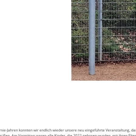
ie-Jahren konnten wir endlich wieder unsere neu eingeführte Veranstaltung, d
rüßen. Am Vormittag waren alle Kinder, die 2022 geboren wurden, mit ihren Elter