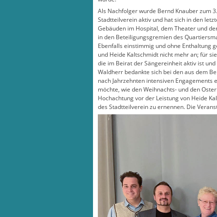
Als Nachfolger wurde Bernd Knauber zum 3.V
Stadtteilverein aktiv und hat sich in den l
Gebäuden im Hospital, dem Theater und der 
in den Beteiligungsgremien des Quartiers
Ebenfalls einstimmig und ohne Enthaltung ge
und Heide Kaltschmidt nicht mehr an; für si
die im Beirat der Sängereinheit aktiv ist und
Waldherr bedankte sich bei den aus dem Bei
nach Jahrzehnten intensiven Engagements ei
möchte, wie den Weihnachts- und den Oster
Hochachtung vor der Leistung von Heide Kal
des Stadtteilverein zu ernennen. Die Verans