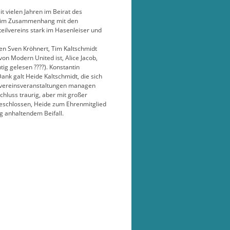
 vielen Jahren im Beirat des
ins im Zusammenhang mit den
eilvereins stark im Hasenleiser und
ten Sven Kröhnert, Tim Kaltschmidt
on Modern United ist, Alice Jacob,
tig gelesen ????). Konstantin
nk galt Heide Kaltschmidt, die sich
ilvereinsveranstaltungen managen
luss traurig, aber mit großer
 beschlossen, Heide zum Ehrenmitglied
g anhaltendem Beifall.