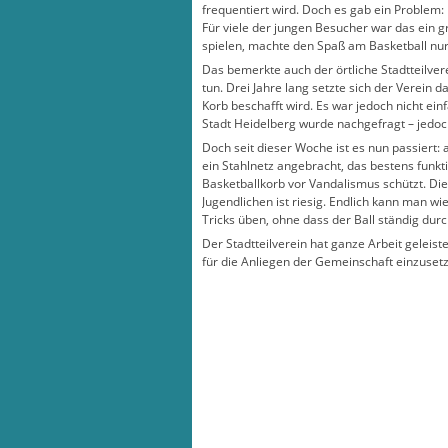
frequentiert wird. Doch es gab ein Problem:
Für viele der jungen Besucher war das ein 
spielen, machte den Spaß am Basketball nur
Das bemerkte auch der örtliche Stadtteilve
tun. Drei Jahre lang setzte sich der Verein d
Korb beschafft wird. Es war jedoch nicht ein
Stadt Heidelberg wurde nachgefragt – jedoc
Doch seit dieser Woche ist es nun passiert: 
ein Stahlnetz angebracht, das bestens funkti
Basketballkorb vor Vandalismus schützt. Di
Jugendlichen ist riesig. Endlich kann man wi
Tricks üben, ohne dass der Ball ständig durch
Der Stadtteilverein hat ganze Arbeit geleiste
für die Anliegen der Gemeinschaft einzuset