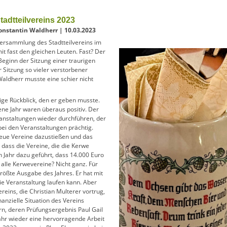
adtteilvereins 2023
onstantin Waldherr | 10.03.2023
versammlung des Stadtteilvereins im
t fast den gleichen Leuten. Fast? Der
Beginn der Sitzung einer traurigen
 Sitzung so vieler verstorbener
Waldherr musste eine schier nicht
rige Rückblick, den er geben musste.
ne Jahr waren überaus positiv. Der
eranstaltungen wieder durchführen, der
ei den Veranstaltungen prächtig.
neue Vereine dazustießen und das
 dass die Vereine, die die Kerwe
n Jahr dazu geführt, dass 14.000 Euro
 alle Kerwevereine? Nicht ganz. Für
größte Ausgabe des Jahres. Er hat mit
ie Veranstaltung laufen kann. Aber
vereins, die Christian Multerer vortrug,
nanzielle Situation des Vereins
, deren Prüfungsergebnis Paul Gail
ahr wieder eine hervorragende Arbeit