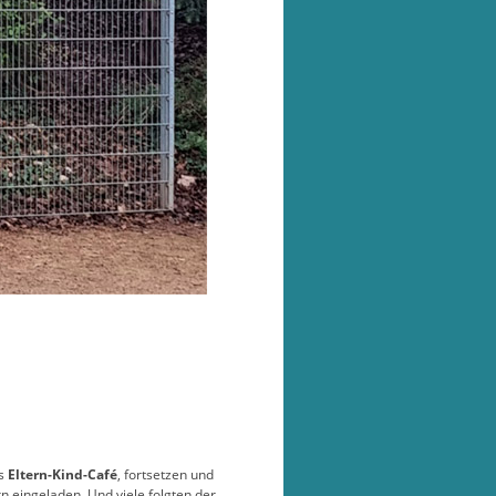
as
Eltern-Kind-Café
, fortsetzen und
n eingeladen. Und viele folgten der