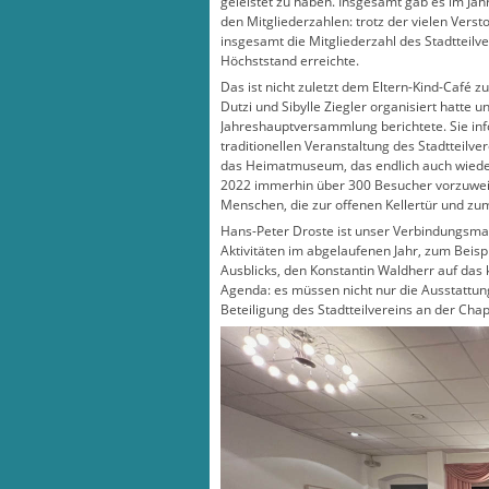
geleistet zu haben. Insgesamt gab es im Jah
den Mitgliederzahlen: trotz der vielen Versto
insgesamt die Mitgliederzahl des Stadtteil
Höchststand erreichte.
Das ist nicht zuletzt dem Eltern-Kind-Café 
Dutzi und Sibylle Ziegler organisiert hatte u
Jahreshauptversammlung berichtete. Sie inf
traditionellen Veranstaltung des Stadtteilv
das Heimatmuseum, das endlich auch wiede
2022 immerhin über 300 Besucher vorzuwei
Menschen, die zur offenen Kellertür und z
Hans-Peter Droste ist unser Verbindungsma
Aktivitäten im abgelaufenen Jahr, zum Beisp
Ausblicks, den Konstantin Waldherr auf da
Agenda: es müssen nicht nur die Ausstattun
Beteiligung des Stadtteilvereins an der Cha