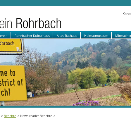
Kont
verein
Rohrbacher Kulturhaus
Altes Rathaus
Heimatmuseum
Mitmache
Berichte
News reader Berichte