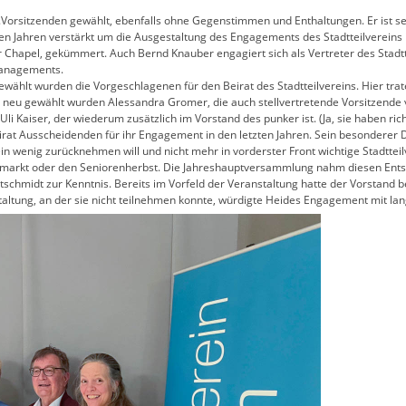
orsitzenden gewählt, ebenfalls ohne Gegenstimmen und Enthaltungen. Er ist seit
etzten Jahren verstärkt um die Ausgestaltung des Engagements des Stadtteilvere
Chapel, gekümmert. Auch Bernd Knauber engagiert sich als Vertreter des Stadtt
managements.
wählt wurden die Vorgeschlagenen für den Beirat des Stadtteilvereins. Hier tra
e neu gewählt wurden Alessandra Gromer, die auch stellvertretende Vorsitzende v
 Uli Kaiser, der wiederum zusätzlich im Vorstand des punker ist. (Ja, sie haben rich
rat Ausscheidenden für ihr Engagement in den letzten Jahren. Sein besonderer Da
n wenig zurücknehmen will und nicht mehr in vorderster Front wichtige Stadtte
markt oder den Seniorenherbst. Die Jahreshauptversammlung nahm diesen Entsch
tschmidt zur Kenntnis. Bereits im Vorfeld der Veranstaltung hatte der Vorstand
taltung, an der sie nicht teilnehmen konnte, würdigte Heides Engagement mit lan