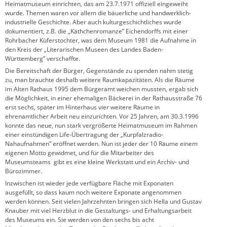
Heimatmuseum einrichten, das am 23.7.1971 offiziell eingeweiht
wurde. Themen waren vor allem die bäuerliche und handwerklich-
industrielle Geschichte. Aber auch kulturgeschichtliches wurde
dokumentiert, z.B. die „Käthchenromanze” Eichendorffs mit einer
Rohrbacher Küferstochter, was dem Museum 1981 die Aufnahme in
den Kreis der „Literarischen Museen des Landes Baden-
Württemberg” verschaffte.
Die Bereitschaft der Bürger, Gegenstände zu spenden nahm stetig
zu, man brauchte deshalb weitere Raumkapazitäten. Als die Räume
im Alten Rathaus 1995 dem Bürgeramt weichen mussten, ergab sich
die Möglichkeit, in einer ehemaligen Bäckerei in der Rathausstraße 76
erst sechs, später im Hinterhaus vier weitere Räume in
ehrenamtlicher Arbeit neu einzurichten. Vor 25 Jahren, am 30.3.1996
konnte das neue, nun stark vergrößerte Heimatmuseum im Rahmen
einer einstündigen Life-Übertragung der „Kurpfalzradio-
Nahaufnahmen” eröffnet werden. Nun ist jeder der 10 Räume einem
eigenen Motto gewidmet, und für die Mitarbeiter des
Museumsteams gibt es eine kleine Werkstatt und ein Archiv- und
Bürozimmer.
Inzwischen ist wieder jede verfügbare Fläche mit Exponaten
ausgefüllt, so dass kaum noch weitere Exponate angenommen
werden können. Seit vielen Jahrzehnten bringen sich Hella und Gustav
Knauber mit viel Herzblut in die Gestaltungs- und Erhaltungsarbeit
des Museums ein. Sie werden von den sechs bis acht