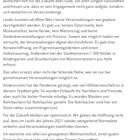
wünschen ihm für die Zukunft alles Gute, vor allen Dingen Gesundheit
und freuen uns, dass er sein Engagement nicht ganz aufgibt, sondern
sich weiterhin im Verein einbringt.
Leider konnten ab Mitte März keine Veranstaltungen wie geplant
durchgeführt werden. Es gab u.a. keinen Ostermarkt, kein
Museumsfest, keine Kerwe, kein Martinszug und keine
Gedenkveranstaltungen mit Präsenz. Soweit wie möglich haben wir
versucht, die Veranstaltungen digital durchzuführen. Es gab eine
Kerweeröffnung, ein Pogromnachtgedenken und einen
Volkstrauertag. Außerdem hat der Stadtteilverein 1.300 Kinder in
Kindergärten und Grundschulen mit Martinsmännern aus Hefe
erfreut.
Das alles ersetzt aber nicht die fehlende Nähe, wie sie nur bei
gemeinsamen Veranstaltungen möglich ist.
Andererseits hat die Pandemie gezeigt, wie viel Hilfsbereitschaft es in
diesem Stadtteil gibt. So wurden Einkäufe für Nachbarn und Freunde,
aber auch für bisher Fremde erledigt. Es wurden Masken von
Rohrbachern für Rohrbacher genäht. Die Rohrbacher sind hier ein
Stück näher zusammengerückt.
Für die Zukunft bleiben wir optimistisch. Wir geben die Hoffnung nicht
auf, dass im Laufe des Jahres 2021 wieder weitgehend Normalität
einkehrt und Veranstaltungen stattfinden können.
Ich wünsche uns allen ein gesegnetes Weihnachtsfest, einen guten
Start in das neue Jahr und vor allen Dingen Gesundheit