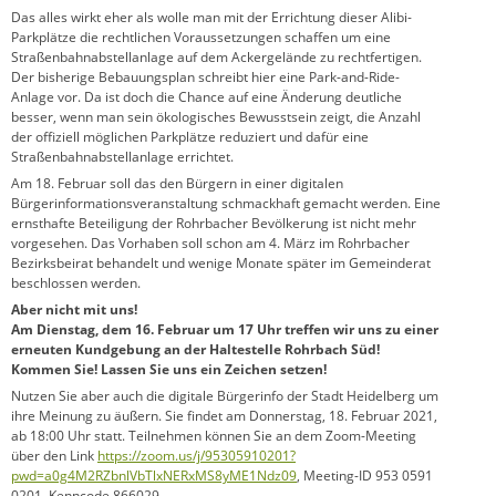
Das alles wirkt eher als wolle man mit der Errichtung dieser Alibi-
Parkplätze die rechtlichen Voraussetzungen schaffen um eine
Straßenbahnabstellanlage auf dem Ackergelände zu rechtfertigen.
Der bisherige Bebauungsplan schreibt hier eine Park-and-Ride-
Anlage vor. Da ist doch die Chance auf eine Änderung deutliche
besser, wenn man sein ökologisches Bewusstsein zeigt, die Anzahl
der offiziell möglichen Parkplätze reduziert und dafür eine
Straßenbahnabstellanlage errichtet.
Am 18. Februar soll das den Bürgern in einer digitalen
Bürgerinformationsveranstaltung schmackhaft gemacht werden. Eine
ernsthafte Beteiligung der Rohrbacher Bevölkerung ist nicht mehr
vorgesehen. Das Vorhaben soll schon am 4. März im Rohrbacher
Bezirksbeirat behandelt und wenige Monate später im Gemeinderat
beschlossen werden.
Aber nicht mit uns!
Am Dienstag, dem 16. Februar um 17 Uhr treffen wir uns zu einer
erneuten Kundgebung an der Haltestelle Rohrbach Süd!
Kommen Sie! Lassen Sie uns ein Zeichen setzen!
Nutzen Sie aber auch die digitale Bürgerinfo der Stadt Heidelberg um
ihre Meinung zu äußern. Sie findet am Donnerstag, 18. Februar 2021,
ab 18:00 Uhr statt. Teilnehmen können Sie an dem Zoom-Meeting
über den Link
https://zoom.us/j/95305910201?
pwd=a0g4M2RZbnlVbTlxNERxMS8yME1Ndz09
, Meeting-ID 953 0591
0201, Kenncode 866029.