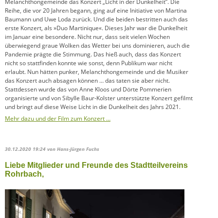
Melanchthongemeinde das Konzert „Licht in der Dunkelheit”. Die
Reihe, die vor 20 Jahren begann, ging auf eine Initiative von Martina
Baumann und Uwe Loda zurück. Und die beiden bestritten auch das
erste Konzert, als »Duo Martinique«. Dieses Jahr war die Dunkelheit
im Januar eine besondere. Nicht nur, dass seit vielen Wochen
überwiegend graue Wolken das Wetter bei uns dominieren, auch die
Pandemie prägte die Stimmung. Das hieß auch, dass das Konzert
nicht so stattfinden konnte wie sonst, denn Publikum war nicht
erlaubt. Nun hätten punker, Melanchthongemeinde und die Musiker
das Konzert auch absagen können … das taten sie aber nicht.
Stattdessen wurde das von Anne Kloos und Dörte Pommerien
organisierte und von Sibylle Baur-Kolster unterstützte Konzert gefilmt
und bringt auf diese Weise Licht in die Dunkelheit des Jahrs 2021.
Mehr dazu und der Film zum Konzert …
30.12.2020 19:24
von Hans-Jürgen Fuchs
Liebe Mitglieder und Freunde des Stadtteilvereins
Rohrbach,