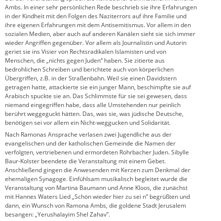
Ambs. In einer sehr persönlichen Rede beschrieb sie ihre Erfahrungen
in der Kindheit mit den Folgen des Naziterrors auf ihre Familie und
ihre eigenen Erfahrungen mit dem Antisemitismus. Vor allem in den
sozialen Medien, aber auch auf anderen Kanälen sieht sie sich immer
wieder Angriffen gegenüber. Vor allem als Journalistin und Autorin
geriet sie ins Visier von Rechtsradikalen Islamisten und von
Menschen, die „nichts gegen Juden“ haben. Sie zitierte aus
bedrohlichen Schreiben und berichtete auch von körperlichen
Übergriffen, z.B. in der Straßenbahn. Weil sie einen Davidstern
getragen hatte, attackierte sie ein junger Mann, beschimpfte sie auf
Arabisch spuckte sie an. Das Schlimmste für sie sei gewesen, dass
niemand eingegriffen habe, dass alle Umstehenden nur peinlich
berührt weggeguckt hätten. Das, was sie, was jüdische Deutsche,
benötigen sei vor allem ein Nicht-weggucken und Solidarität.
Nach Ramonas Ansprache verlasen zwei Jugendliche aus der
evangelischen und der katholischen Gemeinde die Namen der
verfolgten, vertriebenen und ermordeten Rohrbacher Juden. Sibylle
Baur-Kolster beendete die Veranstaltung mit einem Gebet.
Anschließend gingen die Anwesenden mit Kerzen zum Denkmal der
ehemaligen Synagoge. Einfühlsam musikalisch begleitet wurde die
Veranstaltung von Martina Baumann und Anne Kloos, die zunächst
mit Hannes Waters Lied „Schön wieder hier zu sei n” begrüßten und
dann, ein Wunsch von Ramona Ambs, die goldene Stadt Jerusalem
besangen: „Yerushalayim Shel Zahav”.