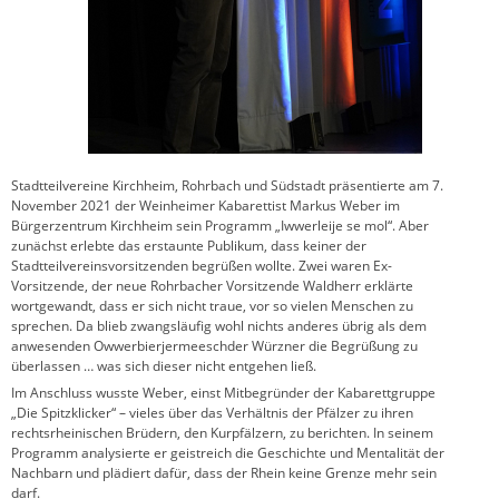
Stadtteilvereine Kirchheim, Rohrbach und Südstadt präsentierte am 7.
November 2021 der Weinheimer Kabarettist Markus Weber im
Bürgerzentrum Kirchheim sein Programm „Iwwerleije se mol“. Aber
zunächst erlebte das erstaunte Publikum, dass keiner der
Stadtteilvereinsvorsitzenden begrüßen wollte. Zwei waren Ex-
Vorsitzende, der neue Rohrbacher Vorsitzende Waldherr erklärte
wortgewandt, dass er sich nicht traue, vor so vielen Menschen zu
sprechen. Da blieb zwangsläufig wohl nichts anderes übrig als dem
anwesenden Owwerbierjermeeschder Würzner die Begrüßung zu
überlassen … was sich dieser nicht entgehen ließ.
Im Anschluss wusste Weber, einst Mitbegründer der Kabarettgruppe
„Die Spitzklicker“ – vieles über das Verhältnis der Pfälzer zu ihren
rechtsrheinischen Brüdern, den Kurpfälzern, zu berichten. In seinem
Programm analysierte er geistreich die Geschichte und Mentalität der
Nachbarn und plädiert dafür, dass der Rhein keine Grenze mehr sein
darf.