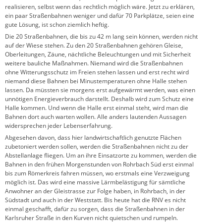
realisieren, selbst wenn das rechtlich möglich wäre. Jetzt zu erklären,
ein paar Straßenbahnen weniger und dafür 70 Parkplätze, seien eine
gute Lösung, ist schon ziemlich heftig.
Die 20 Straßenbahnen, die bis zu 42 m lang sein können, werden nicht
auf der Wiese stehen. Zu den 20 Straßenbahnen gehören Gleise,
Oberleitungen, Zäune, nächtliche Beleuchtungen und mit Sicherheit
weitere bauliche Maßnahmen. Niemand wird die Straßenbahnen
ohne Witterungsschutz im Freien stehen lassen und erst recht wird
niemand diese Bahnen bei Minustemperaturen ohne Halle stehen
lassen. Da müssten sie morgens erst aufgewärmt werden, was einen
unnötigen Energieverbrauch darstellt. Deshalb wird zum Schutz eine
Halle kommen. Und wenn die Halle erst einmal steht, wird man die
Bahnen dort auch warten wollen. Alle anders lautenden Aussagen
widersprechen jeder Lebenserfahrung.
Abgesehen davon, dass hier landwirtschaftlich genutzte Flächen
zubetoniert werden sollen, werden die Straßenbahnen nicht zu der
Abstellanlage fliegen. Um an ihre Einsatzorte zu kommen, werden die
Bahnen in den frühen Morgenstunden von Rohrbach Süd erst einmal
bis zum Römerkreis fahren müssen, wo erstmals eine Verzweigung
möglich ist. Das wird eine massive Lärmbelästigung für sämtliche
Anwohner an der Gleistrasse zur Folge haben, in Rohrbach, in der
Südstadt und auch in der Weststatt. Bis heute hat die RNV es nicht
einmal geschafft, dafür zu sorgen, dass die Straßenbahnen in der
Karlsruher Straße in den Kurven nicht quietschen und rumpeln.