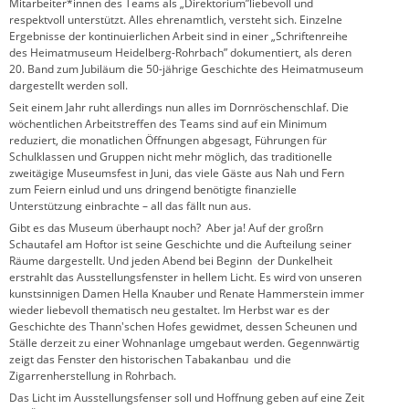
Mitarbeiter*innen des Teams als „Direktorium”liebevoll und
respektvoll unterstützt. Alles ehrenamtlich, versteht sich. Einzelne
Ergebnisse der kontinuierlichen Arbeit sind in einer „Schriftenreihe
des Heimatmuseum Heidelberg-Rohrbach” dokumentiert, als deren
20. Band zum Jubiläum die 50-jährige Geschichte des Heimatmuseum
dargestellt werden soll.
Seit einem Jahr ruht allerdings nun alles im Dornröschenschlaf. Die
wöchentlichen Arbeitstreffen des Teams sind auf ein Minimum
reduziert, die monatlichen Öffnungen abgesagt, Führungen für
Schulklassen und Gruppen nicht mehr möglich, das traditionelle
zweitägige Museumsfest in Juni, das viele Gäste aus Nah und Fern
zum Feiern einlud und uns dringend benötigte finanzielle
Unterstützung einbrachte – all das fällt nun aus.
Gibt es das Museum überhaupt noch? Aber ja! Auf der großrn
Schautafel am Hoftor ist seine Geschichte und die Aufteilung seiner
Räume dargestellt. Und jeden Abend bei Beginn der Dunkelheit
erstrahlt das Ausstellungsfenster in hellem Licht. Es wird von unseren
kunstsinnigen Damen Hella Knauber und Renate Hammerstein immer
wieder liebevoll thematisch neu gestaltet. Im Herbst war es der
Geschichte des Thann'schen Hofes gewidmet, dessen Scheunen und
Ställe derzeit zu einer Wohnanlage umgebaut werden. Gegennwärtig
zeigt das Fenster den historischen Tabakanbau und die
Zigarrenherstellung in Rohrbach.
Das Licht im Ausstellungsfenser soll und Hoffnung geben auf eine Zeit