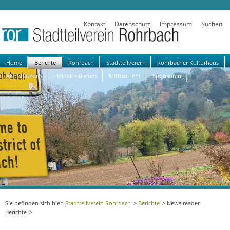
Kontakt
Datenschutz
Impressum
Suchen
Navigation
Home
Berichte
Rohrbach
Stadtteilverein
Rohrbacher Kulturhaus
überspringen
Altes Rathaus
Heimatmuseum
Mitmachen!
Sponsoren
Stadtteilverein Rohrbach
Berichte
News reader
Berichte