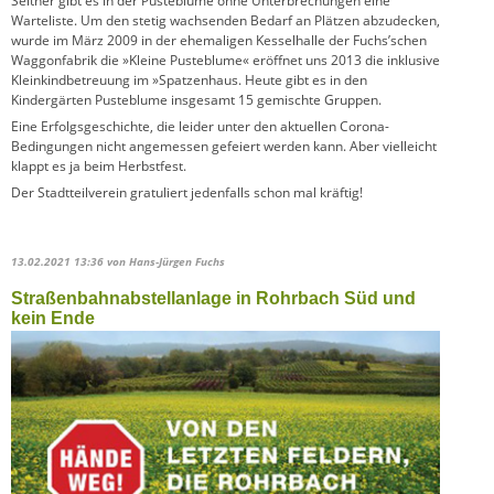
Seither gibt es in der Pusteblume ohne Unterbrechungen eine
Warteliste. Um den stetig wachsenden Bedarf an Plätzen abzudecken,
wurde im März 2009 in der ehemaligen Kesselhalle der Fuchs’schen
Waggonfabrik die »Kleine Pusteblume« eröffnet uns 2013 die inklusive
Kleinkindbetreuung im »Spatzenhaus. Heute gibt es in den
Kindergärten Pusteblume insgesamt 15 gemischte Gruppen.
Eine Erfolgsgeschichte, die leider unter den aktuellen Corona-
Bedingungen nicht angemessen gefeiert werden kann. Aber vielleicht
klappt es ja beim Herbstfest.
Der Stadtteilverein gratuliert jedenfalls schon mal kräftig!
13.02.2021 13:36
von Hans-Jürgen Fuchs
Straßenbahnabstellanlage in Rohrbach Süd und
kein Ende