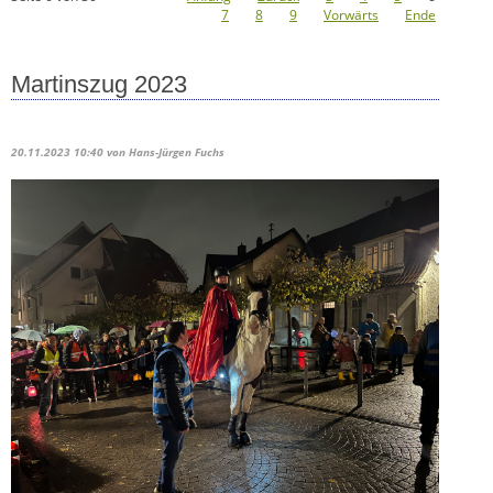
7
8
9
Vorwärts
Ende
Martinszug 2023
20.11.2023 10:40
von Hans-Jürgen Fuchs