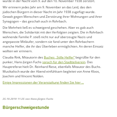
wurde in der Nacht vom 9. auf den 10. November 1938 zerstört.
Wir erinnern jedes Jahr am 9. November an das Leid, das den
jüdischen Bürgern in dieser Nacht im Jahr 1938 zugefügt wurde.
Gewalt gegen Menschen und Zerstörung ihrer Wohnungen und ihrer
Synagogen – das geschah auch in Rohrbach.
Die Mehrheit ließ es schweigend geschehen. Aber es gab auch
Menschen, die Solidarität mit den Verfolgten zeigten. Die in Rohrbach
wohnende Familie P. stieß nicht nur auf überzeugte Nazis und
angepasste Mitläufer, sondern sie fand unter den Rohrbachern
manche Helfer, die ihr das Überleben ermöglichten. An deren Einsatz
wollten wir erinnern.
Claudia Rink, Mitautorin des
Buches „Stille Helfer”
begrüßte für den
punker, Hans-Jürgen Fuchs
sprach für den Stadtteilverein
. Das
Hauptreferat hielt Dr. Reinhard Riese, ebenfalls Mitautor des Buchs.
Musikalisch wurde der Abend einfühlsam begleitet von Anne Kloos,
Joachim und Vincent Nolden.
Einige Impressionen der Veranstaltung finden Sie hier ...
25.10.2019 11:25
von Hans-Jürgen Fuchs
Bürgerschweigestunde