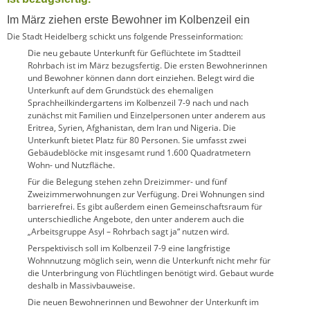
Im März ziehen erste Bewohner im Kolbenzeil ein
Die Stadt Heidelberg schickt uns folgende Presseinformation:
Die neu gebaute Unterkunft für Geflüchtete im Stadtteil
Rohrbach ist im März bezugsfertig. Die ersten Bewohnerinnen
und Bewohner können dann dort einziehen. Belegt wird die
Unterkunft auf dem Grundstück des ehemaligen
Sprachheilkindergartens im Kolbenzeil 7-9 nach und nach
zunächst mit Familien und Einzelpersonen unter anderem aus
Eritrea, Syrien, Afghanistan, dem Iran und Nigeria. Die
Unterkunft bietet Platz für 80 Personen. Sie umfasst zwei
Gebäudeblöcke mit insgesamt rund 1.600 Quadratmetern
Wohn- und Nutzfläche.
Für die Belegung stehen zehn Dreizimmer- und fünf
Zweizimmerwohnungen zur Verfügung. Drei Wohnungen sind
barrierefrei. Es gibt außerdem einen Gemeinschaftsraum für
unterschiedliche Angebote, den unter anderem auch die
„Arbeitsgruppe Asyl – Rohrbach sagt ja“ nutzen wird.
Perspektivisch soll im Kolbenzeil 7-9 eine langfristige
Wohnnutzung möglich sein, wenn die Unterkunft nicht mehr für
die Unterbringung von Flüchtlingen benötigt wird. Gebaut wurde
deshalb in Massivbauweise.
Die neuen Bewohnerinnen und Bewohner der Unterkunft im