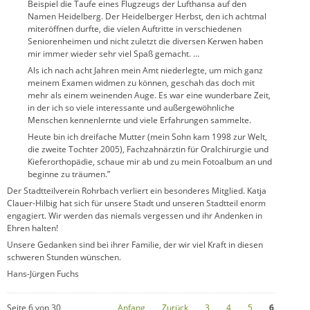
Beispiel die Taufe eines Flugzeugs der Lufthansa auf den
Namen Heidelberg. Der Heidelberger Herbst, den ich achtmal
miteröffnen durfte, die vielen Auftritte in verschiedenen
Seniorenheimen und nicht zuletzt die diversen Kerwen haben
mir immer wieder sehr viel Spaß gemacht. …
Als ich nach acht Jahren mein Amt niederlegte, um mich ganz
meinem Examen widmen zu können, geschah das doch mit
mehr als einem weinenden Auge. Es war eine wunderbare Zeit,
in der ich so viele interessante und außergewöhnliche
Menschen kennenlernte und viele Erfahrungen sammelte.
Heute bin ich dreifache Mutter (mein Sohn kam 1998 zur Welt,
die zweite Tochter 2005), Fachzahnärztin für Oralchirurgie und
Kieferorthopädie, schaue mir ab und zu mein Fotoalbum an und
beginne zu träumen.”
Der Stadtteilverein Rohrbach verliert ein besonderes Mitglied. Katja
Clauer-Hilbig hat sich für unsere Stadt und unseren Stadtteil enorm
engagiert. Wir werden das niemals vergessen und ihr Andenken in
Ehren halten!
Unsere Gedanken sind bei ihrer Familie, der wir viel Kraft in diesen
schweren Stunden wünschen.
Hans-Jürgen Fuchs
Seite 6 von 30
Anfang
Zurück
3
4
5
6