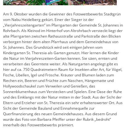
Am 9. Oktober wurden die Gewinner des Fotowettbewerbs Stadtgrün
vom Nabu Heidelberg gekürt. Einer der Sieger ist der
„Vierjahreszeitengarten“ im Pfarrgarten der Gemeinde St. Johannes in
Rohrbach. Als Kleinod im Hinterhof von Altrohrbach versteckt liegt der
alte Pfarrgarten zwischen Rathausstraße und Parkstraße den Blicken
verborgen hinter dem alten Pfarrhaus und dem Gemeindehaus von
St. Johannes. Das Grundstück wird seit einigen Jahren vom
Kindergarten St. Theresia als Garten genutzt. Hier lernen die Kinder
die Natur im Vierjahreszeiten-Garten kennen. Sie säen, ernten und
verarbeiten das Geerntete weiter. Als Naturgarten angelegt gibt es
hier auf ca. 750 Quadratmetern Raum für Insekten aller Art, für Vögel,
Fische, Libellen, Igel und Frösche. Kräuter und Blumen laden zum
Riechen ein, Beeren und Früchte zum Naschen, Hängematte und
Hollywoodschaukel zum Verweilen und Genießen, das
Sonnenblumenhaus zum Verstecken und Spielen. Eine Oase der Ruhe
und des Einklangs mit der Natur mitten in der Stadt. Aus der Sicht der
Eltern und Erzieher von St. Theresia ein sehr erhaltenswerter Ort. Aus
Sicht der Gemeinde Bauland und Einnahmequelle zur
Querfinanzierung des neuen Gemeindehauses. Aus diesem Grund
wurde das Foto von Barbara Pfeiffer unter der Rubrik „bedroht“
innerhalb des Fotowettbewerbs prämiert.