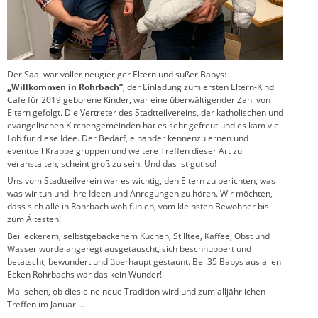
Der Saal war voller neugieriger Eltern und süßer Babys:
„Willkommen in Rohrbach”
, der Einladung zum ersten Eltern-Kind
Café für 2019 geborene Kinder, war eine überwältigender Zahl von
Eltern gefolgt. Die Vertreter des Stadtteilvereins, der katholischen und
evangelischen Kirchengemeinden hat es sehr gefreut und es kam viel
Lob für diese Idee. Der Bedarf, einander kennenzulernen und
eventuell Krabbelgruppen und weitere Treffen dieser Art zu
veranstalten, scheint groß zu sein. Und das ist gut so!
Uns vom Stadtteilverein war es wichtig, den Eltern zu berichten, was
was wir tun und ihre Ideen und Anregungen zu hören. Wir möchten,
dass sich alle in Rohrbach wohlfühlen, vom kleinsten Bewohner bis
zum Ältesten!
Bei leckerem, selbstgebackenem Kuchen, Stilltee, Kaffee, Obst und
Wasser wurde angeregt ausgetauscht, sich beschnuppert und
betatscht, bewundert und überhaupt gestaunt. Bei 35 Babys aus allen
Ecken Rohrbachs war das kein Wunder!
Mal sehen, ob dies eine neue Tradition wird und zum alljährlichen
Treffen im Januar …