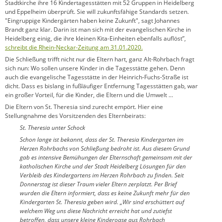
Stadtkirche ihre 16 Kindertagesstätten mit 52 Gruppen in Heidelberg
und Eppelheim überprüft. Sie will zukunftsfähige Standards setzen.
"Eingruppige Kindergärten haben keine Zukunft", sagt Johannes
Brandt ganz klar. Darin ist man sich mit der evangelischen Kirche in
Heidelberg einig, die ihre kleinen Kita-Einheiten ebenfalls auflöst”,
schreibt die Rhein-Neckar-Zeitung am 31.01.2020.
Die Schließung trifft nicht nur die Eltern hart, ganz Alt-Rohrbach fragt
sich nun: Wo sollen unsere Kinder in die Tagesstätte gehen. Denn
auch die evangelische Tagesstätte in der Heinrich-Fuchs-Straße ist
dicht. Dass es bislang in fußläufiger Entfernung Tagesstätten gab, war
ein großer Vorteil, für die Kinder, die Eltern und die Umwelt …
Die Eltern von St. Theresia sind zurecht empört. Hier eine
Stellungnahme des Vorsitzenden des Elternbeirats:
St. Theresia unter Schock
Schon lange ist bekannt, dass der St. Theresia Kindergarten im
Herzen Rohrbachs von Schließung bedroht ist. Aus diesem Grund
gab es intensive Bemühungen der Elternschaft gemeinsam mit der
katholischen Kirche und der Stadt Heidelberg Lösungen für den
Verbleib des Kindergartens im Herzen Rohrbach zu finden. Seit
Donnerstag ist dieser Traum vieler Eltern zerplatzt. Per Brief
wurden die Eltern informiert, dass es keine Zukunft mehr für den
Kindergarten St. Theresia geben wird. „Wir sind erschüttert auf
welchem Weg uns diese Nachricht erreicht hat und zutiefst
betroffen, dass unsere kleine Kinderoase aus Rohrbach