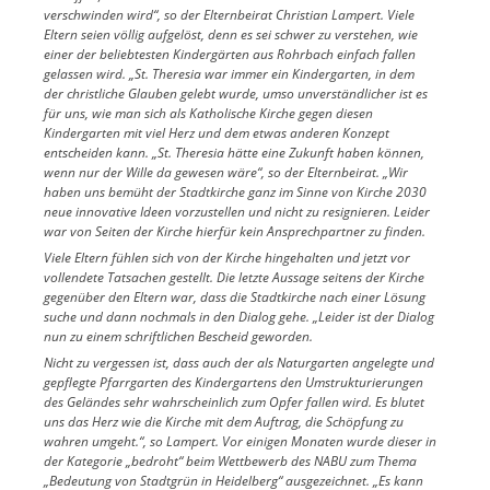
verschwinden wird“, so der Elternbeirat Christian Lampert. Viele
Eltern seien völlig aufgelöst, denn es sei schwer zu verstehen, wie
einer der beliebtesten Kindergärten aus Rohrbach einfach fallen
gelassen wird. „St. Theresia war immer ein Kindergarten, in dem
der christliche Glauben gelebt wurde, umso unverständlicher ist es
für uns, wie man sich als Katholische Kirche gegen diesen
Kindergarten mit viel Herz und dem etwas anderen Konzept
entscheiden kann. „St. Theresia hätte eine Zukunft haben können,
wenn nur der Wille da gewesen wäre“, so der Elternbeirat. „Wir
haben uns bemüht der Stadtkirche ganz im Sinne von Kirche 2030
neue innovative Ideen vorzustellen und nicht zu resignieren. Leider
war von Seiten der Kirche hierfür kein Ansprechpartner zu finden.
Viele Eltern fühlen sich von der Kirche hingehalten und jetzt vor
vollendete Tatsachen gestellt. Die letzte Aussage seitens der Kirche
gegenüber den Eltern war, dass die Stadtkirche nach einer Lösung
suche und dann nochmals in den Dialog gehe. „Leider ist der Dialog
nun zu einem schriftlichen Bescheid geworden.
Nicht zu vergessen ist, dass auch der als Naturgarten angelegte und
gepflegte Pfarrgarten des Kindergartens den Umstrukturierungen
des Geländes sehr wahrscheinlich zum Opfer fallen wird. Es blutet
uns das Herz wie die Kirche mit dem Auftrag, die Schöpfung zu
wahren umgeht.“, so Lampert. Vor einigen Monaten wurde dieser in
der Kategorie „bedroht“ beim Wettbewerb des NABU zum Thema
„Bedeutung von Stadtgrün in Heidelberg“ ausgezeichnet. „Es kann