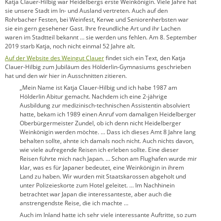
Katja Clauer-Hilbig war Heidelbergs erste Weinkönigin. Viele Jahre hat
sie unsere Stadt im In- und Ausland vertreten. Auch auf den
Rohrbacher Festen, bei Weinfest, Kerwe und Seniorenherbsten war
sie ein gern gesehener Gast. Ihre freundliche Art und ihr Lachen
waren im Stadtteil bekannt … sie werden uns fehlen. Am 8. September
2019 starb Katja, noch nicht einmal 52 Jahre alt.
Auf der Website des Weingut Clauer
findet sich ein Text, den Katja
Clauer-Hilbig zum Jubiläum des Hölderlin-Gymnasiums geschrieben
hat und den wir hier in Ausschnitten zitieren.
„Mein Name ist Katja Clauer-Hilbig und ich habe 1987 am
Hölderlin Abitur gemacht. Nachdem ich eine 2-jährige
Ausbildung zur medizinisch-technischen Assistentin absolviert
hatte, bekam ich 1989 einen Anruf vom damaligen Heidelberger
Oberbürgermeister Zundel, ob ich denn nicht Heidelberger
Weinkönigin werden möchte. … Dass ich dieses Amt 8 Jahre lang
behalten sollte, ahnte ich damals noch nicht. Auch nichts davon,
wie viele aufregende Reisen ich erleben sollte. Eine dieser
Reisen führte mich nach Japan. … Schon am Flughafen wurde mir
klar, was es für Japaner bedeutet, eine Weinkönigin in ihrem
Land zu haben. Wir wurden mit Staatskarossen abgeholt und
unter Polizeieskorte zum Hotel geleitet. … Im Nachhinein
betrachtet war Japan die interessanteste, aber auch die
anstrengendste Reise, die ich machte …
Auch im Inland hatte ich sehr viele interessante Auftritte, so zum