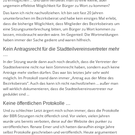
zu ermöglichen … und dann verbietet man so eine kleine, aber
ungemein effektive Möglichkeit für Bürger zu Wort zu kommen?
Das kann ich nicht nachvollziehen. Ich bin seit fast 20 Jahren
ununterbrochen im Bezirksbeirat und habe kein einziges Mal erlebt,
dass die bisherige Möglichkeit, dass Mitglieder des Bezirksbeirats um
eine Sitzungsunterbrechung bitten, um Bürger zu Wort kommen zu
lassen, missbraucht worden wäre. Im Gegenteil: Die Wortmeldungen
haben immer der Sache gedient und waren hilfreich.
Kein Antragsrecht für die Stadtteilvereinsvertreter mehr
…
In der Sitzung wurde dann auch noch deutlich, dass die Vertreter der
Stadtteilvereine nicht nur kein Stimmrecht haben, sondern auch keine
Anträge mehr stellen dürfen. Das war bis letztes Jahr sehr wohl
möglich. Im Protokoll stand dann immer „Antrag aus der Mitte des
Bezirksbeirats”. Auch das kann ich nicht nachvollziehen … außer man
will wirklich dokumentieren, dass die Stadtteilvereinsvertreter nur
geduldet sind …
Keine öffentlichen Protokolle …
Und zu schlechter Letzt ärgert mich schon immer, dass die Protokolle
der BBR-Sitzungen nicht öffentlich sind. Vor vielen, vielen Jahren
wurde uns bereits verboten, diese auf der Website des punker zu
veröffentlichen. Renate Emer und ich hatten daraufhin einige Jahre
selbst Protokolle geschrieben und veröffentlich. Heute argumentiert