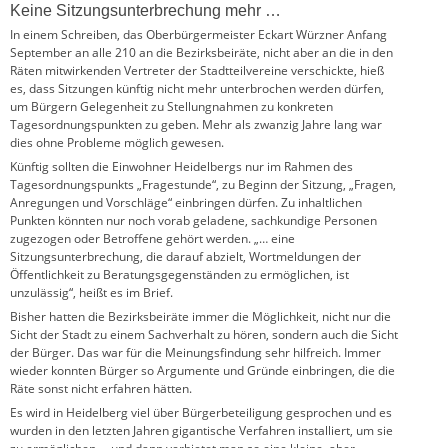
Keine Sitzungsunterbrechung mehr …
In einem Schreiben, das Oberbürgermeister Eckart Würzner Anfang
September an alle 210 an die Bezirksbeiräte, nicht aber an die in den
Räten mitwirkenden Vertreter der Stadtteilvereine verschickte, hieß
es, dass Sitzungen künftig nicht mehr unterbrochen werden dürfen,
um Bürgern Gelegenheit zu Stellungnahmen zu konkreten
Tagesordnungspunkten zu geben. Mehr als zwanzig Jahre lang war
dies ohne Probleme möglich gewesen.
Künftig sollten die Einwohner Heidelbergs nur im Rahmen des
Tagesordnungspunkts „Fragestunde“, zu Beginn der Sitzung, „Fragen,
Anregungen und Vorschläge“ einbringen dürfen. Zu inhaltlichen
Punkten könnten nur noch vorab geladene, sachkundige Personen
zugezogen oder Betroffene gehört werden. „… eine
Sitzungsunterbrechung, die darauf abzielt, Wortmeldungen der
Öffentlichkeit zu Beratungsgegenständen zu ermöglichen, ist
unzulässig“, heißt es im Brief.
Bisher hatten die Bezirksbeiräte immer die Möglichkeit, nicht nur die
Sicht der Stadt zu einem Sachverhalt zu hören, sondern auch die Sicht
der Bürger. Das war für die Meinungsfindung sehr hilfreich. Immer
wieder konnten Bürger so Argumente und Gründe einbringen, die die
Räte sonst nicht erfahren hätten.
Es wird in Heidelberg viel über Bürgerbeteiligung gesprochen und es
wurden in den letzten Jahren gigantische Verfahren installiert, um sie