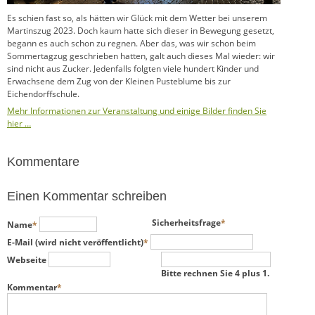
Es schien fast so, als hätten wir Glück mit dem Wetter bei unserem
Martinszug 2023. Doch kaum hatte sich dieser in Bewegung gesetzt,
begann es auch schon zu regnen. Aber das, was wir schon beim
Sommertagzug geschrieben hatten, galt auch dieses Mal wieder: wir
sind nicht aus Zucker. Jedenfalls folgten viele hundert Kinder und
Erwachsene dem Zug von der Kleinen Pusteblume bis zur
Eichendorffschule.
Mehr Informationen zur Veranstaltung und einige Bilder finden Sie
hier …
Kommentare
Einen Kommentar schreiben
Pflichtfeld
Pflichtfeld
Sicherheitsfrage
*
Name
*
Pflichtfeld
E-Mail (wird nicht veröffentlicht)
*
Webseite
Bitte rechnen Sie 4 plus 1.
Pflichtfeld
Kommentar
*