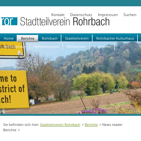
Kontakt
Datenschutz
Impressum
Suchen
Navigation
Home
Berichte
Rohrbach
Stadtteilverein
Rohrbacher Kulturhaus
überspringen
Altes Rathaus
Heimatmuseum
Mitmachen!
Sponsoren
Stadtteilverein Rohrbach
Berichte
News reader
Berichte