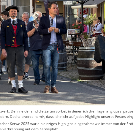
kwerk. Denn leider sind die Zeiten vorbei, in denen ich drei Tage lang quasi pau
ndern. Deshalb verzeiht mir, dass ich nicht auf jedes Highlight unseres Festes ei
bacher Kerwe 2025 war ein einziges Highlight, eingerahmt wie immer von der Er
el-Verbrennung auf dem Kerweplatz.