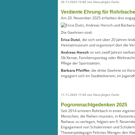
26.11.2025 15:06
von Hans-Jürgen Fuchs
Verdiente Ehrung für Rohrbache
Am 20. November 2025 erhielten drei engag
Die Geehrten sind:
Erica Dutzi
, die sich seit über 20 Jahren lei
Heimatmuseum und organisiert dort die Veran
Andreas Horsch
ist seit zwölf Jahren stell
Ob Kerwe, Familiensporttag oder Weihnachtsm
Pflege der Sportstätten.
Barbara Pfeiffer
, die dritte Geehrte ist Vo
engagiert sich im Stadtteilverein, im Jugendh
11.11.2025 17:46
von Hans-Jürgen Fuchs
Pogromnachtgedenken 2025
Seit 2014 erinnert Rohrbach in einer eigene
Menschen, die fliehen mussten, in Konzentr
Rathaus zu verlegen, folgten am 9. Novem
Engagement von Schülerinnen und Schülern d
Theaterpädagogin Felicitas Menges den Aben