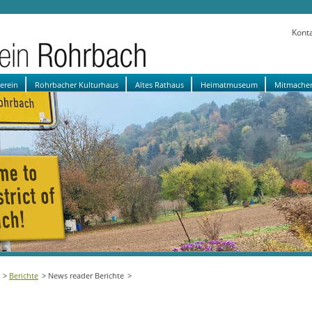
Kont
verein
Rohrbacher Kulturhaus
Altes Rathaus
Heimatmuseum
Mitmache
Berichte
News reader Berichte