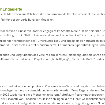
r Engagierte
ierte Menschen aus Rohrbach die Ehrenamtsmedaille. Hoch verdient, wie wir fin
denschaftlich für unseren Stadtteil engagiert. Im Stadtteilverein ist sie seit 2017 S
staltungen mit. 2020 rief sie außerdem das Eltern-Kind-Café ins Leben, das sie b
vertretender Vorsitzender des Turnerbunds 1889 und engagiert sich zusätzlich im
arkt – er ist stets zur Stelle. Zudem betreut er mehrere Sportabteilungen und o
rsitzende und Mitgründerin des Vereins Familiensinn Heidelberg und seit Jahren als
ilfeausschuss und initiiert Projekte wie „Alt trifft Jung“, „Kleiner St. Martin“ und
n von Stadtteilverein und punker e. V. organisierten Veranstaltung der Geschehni
ationslager kamen, misshandelt und ermordet wurden. Trotz Regens, der uns Zwan
ber 2025 wieder sehr viele Menschen unserem Aufruf zum Pogromnachgedenken 
er Elisabeth-von-Thadden-Schule in Wieblingen, die mit ihrer Geschichtslehreri
d vorbereitet und gestaltet haben und die künstlerische Begleitung durch Nina