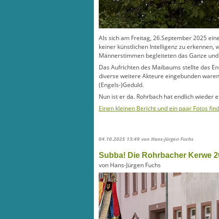
Als sich am Freitag, 26.September 2025 ein
keiner künstlichen Intelligenz zu erkennen,
Männerstimmen begleiteten das Ganze und Fr
Das Aufrichten des Maibaums stellte das End
diverse weitere Akteure eingebunden waren, 
(Engels-)Geduld.
Nun ist er da. Rohrbach hat endlich wieder
Einen kleinen Bericht und ein paar Fotos fin
04.10.2025 13:49
von Hans-Jürgen Fuchs
Subba! Die Rohrbacher Kerwe 2
von Hans-Jürgen Fuchs