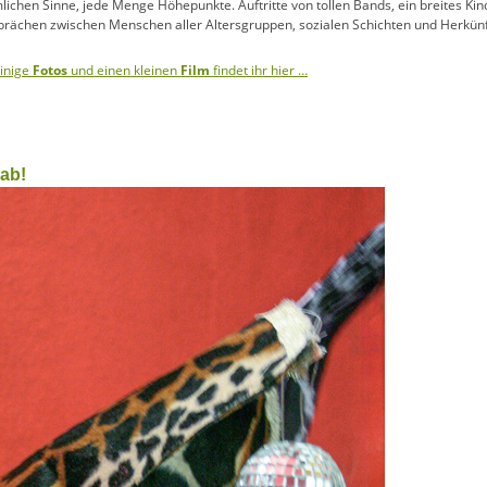
mlichen Sinne, jede Menge Höhepunkte. Auftritte von tollen Bands, ein breites K
sprächen zwischen Menschen aller Altersgruppen, sozialen Schichten und Herkü
einige
Fotos
und einen kleinen
Film
findet ihr hier …
 ab!