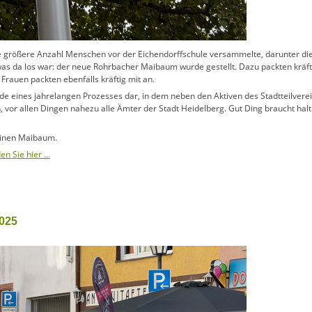
e größere Anzahl Menschen vor der Eichendorffschule versammelte, darunter die
 was da los war: der neue Rohrbacher Maibaum wurde gestellt. Dazu packten kräft
auen packten ebenfalls kräftig mit an.
e eines jahrelangen Prozesses dar, in dem neben den Aktiven des Stadtteilverei
vor allen Dingen nahezu alle Ämter der Stadt Heidelberg. Gut Ding braucht halt
 einen Maibaum.
den Sie hier …
025