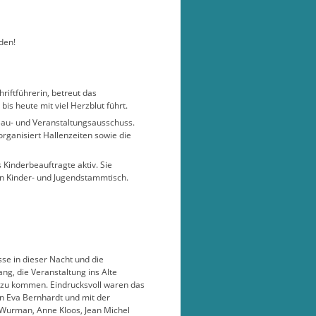
den!
chriftführerin, betreut das
is heute mit viel Herzblut führt.
 Bau- und Veranstaltungsausschuss.
rganisiert Hallenzeiten sowie die
 Kinderbeauftragte aktiv. Sie
 den Kinder- und Jugendstammtisch.
sse in dieser Nacht und die
g, die Veranstaltung ins Alte
zu kommen. Eindrucksvoll waren das
n Eva Bernhardt und mit der
 Wurman, Anne Kloos, Jean Michel