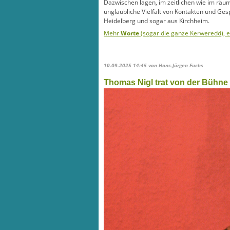
Dazwischen lagen, im zeitlichen wie im räu
unglaubliche Vielfalt von Kontakten und Ge
Heidelberg und sogar aus Kirchheim.
Mehr
Worte
(sogar die ganze Kerweredd), 
10.09.2025 14:45
von Hans-Jürgen Fuchs
Thomas Nigl trat von der Bühne