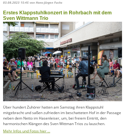
03.08.2023 15:45
von Hans-Jürgen Fuchs
Erstes Klappstuhlkonzert in Rohrbach mit dem
Sven Wittmann Trio
Über hundert Zuhörer hatten am Samstag ihren Klappstuhl
mitgebracht und saßen zufrieden im beschatteten Hof in der Passage
neben dem Netto im Hasenleiser, um, bei freiem Eintritt, den
harmonischen Klängen des Sven Wittman Trios zu lauschen.
Mehr Infos und Fotos hier …