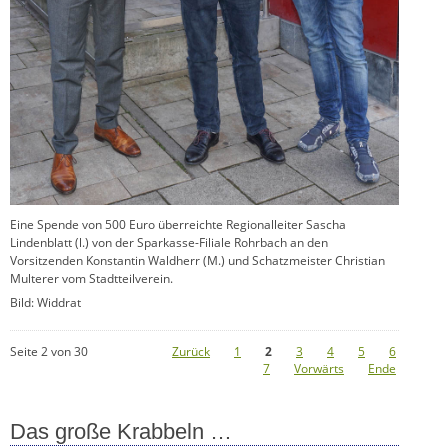
Eine Spende von 500 Euro überreichte Regionalleiter Sascha
Lindenblatt (l.) von der Sparkasse-Filiale Rohrbach an den
Vorsitzenden Konstantin Waldherr (M.) und Schatzmeister Christian
Multerer vom Stadtteilverein.
Bild: Widdrat
Seite 2 von 30
Zurück
1
2
3
4
5
6
7
Vorwärts
Ende
Das große Krabbeln …