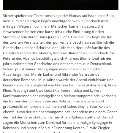
Sicher spielten die Terroranschläge der Hamas auf Israel eine Rolle,
dass zum diesjährigen Pogromnachtgedenken in Rohrbach trotz
mäßigen Wetters noch mehr Menschen kamen als sonst. Die
Anwesenden hörten eine kurze inhaltliche Einführung für den
Stadtteilverein durch Hans-Jürgen Fuchs. Claudia Rink begrüße für
den zweiten Veranstalter, den punker. Sie beschrieb ausführlich die
Geschichte und das Schicksal der jüdischen Herkunftsfamilie des
Hauptreferenten des Abends, Andreas Blumenthal, in Rohrbach. Im
Referat des Abends beschäftigte sich Andreas Blumenthal mit der
jahrhundertealten Geschichte des Antisemitismus in Deutschland.
Schwerpunkt seiner Darlegungen waren die antisemitischen
Äußerungen von Martin Luther und führender Vertreter der
deutschen Romantik. Musikalisch wurde der Abend einfühlsam und
beeindruckenden begleitet von Martina Baumann (Akkordeon), Anne
Kloos (Gesang) und Uwe Loda (Klarinette). Luisa und Lykke ,
Konfirmandinnen der evangelischen Melanchtongemeinde, verlasen
die Namen der 80 bekannten aus Rohrbach vertriebenen und
größtenteils ermordeten Jüdinnen und Juden. Sibylle Baur-Kolster,
ebenfalls von der Melanchthongemeinde, beendete mit einem Gebet
den Teil der Veranstaltung, der am Alten Rathaus stattfand. Danach
zogen die Menschen zum Denkmal für die ehemalige Synagoge in
Rohrbach und hinterließen zur Erinnerung Kerzen. Sibylle Ziegler