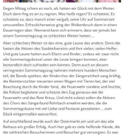
Gegen Mittag schien es noch, als hätten wir Glück mit dem Wetter.
Doch dann fing es an zu regnen. Was heißt regen? Es schüttete. Es
schüttete so, dass manch einer vergaß, seine Uhr auf Sommerzeit
umzustellen. Erfreulicherweise ging der Wolkenbruch dann in einen
Dauerregen über. Niemand kann sich erinnern, dass wir jemals bei
einem Sommertagszug so schlechtes Wetter hatten …
Aber schlechtes Wetter ist das eine, gute Laune das andere. Denn die
hatten die Aktiven des Stadtteilvereins und ihre vielen, vielen Helfer.
Und gute Laune hatten auch Eltern und Kinder, sodass wir zwar nicht
alle Sommertagsbrezel unter die Leute bringen konnten, aber
letztendlich doch zufrieden sein können. Denn auch an diesem
verregneten Sommertagszug nahmen mehrere hundert Menschen
teil, die Bands spielten, der Kinderchor der Sängereinheit sang kräftig,
die Kleintierzüchter steuerten einen Wagen mit Tieren bei, der viel
Beachtung durch die Kinder fand, die Feuerwehr zündete und löschte,
die Polizei begleitete und schützte den Zug genauso wie die
Feuerwehr und das Rote Kreuz. Und nicht zuletzt sollen die Aktiven
des Chors des Sängerbund Rohrbach erwähnt werden, die die
Sommertagsbutze mit viel Liebe und Fantasie gestalteten … zum
Glück einigermaßen wasserfest.
Auf anschließend wurde auch der Ostermarkt am und um das alte
Rathaus ein großer Erfolg. Auch hier gab es viele helfende Hände, die
die zahlreichen Besucherinnen und Besucher gut versorgten. Es war