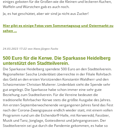
einiges geboten für die Großen wie die Kleinen und leckeren Kuchen,
Waffeln und Würstchen gab es auch noch.
Ja, es hat geschüttet, aber wir sind ja nicht aus Zucker!
Hier gibt es einige Fotos vom Sommertagszug und Ostermarkt zu
sehen …
24.03.2023 17:22
von Hans-Jürgen Fuchs
500 Euro für die Kerwe. Die Sparkasse Heidelberg
unterstützt den Stadtteilverein.
Die Sparkasse Heidelberg spendete 500 Euro an den Stadtteilverein.
Regionalleiter Sascha Lindenblatt überreichte in der Filiale Rohrbach
das Geld an den ersten Vorsitzenden Konstantin Waldherr und den
Schatzmeister Christian Multerer. Lindenblatt sieht die Spende sehr
gut angelegt. Die Sparkasse habe schon immer eine sehr gute
Beziehung zum Stadtteilverein. Für die Vereine bedeutet die
traditionelle Rohrbacher Kerwe stets die größte Ausgabe des Jahres.
Am ersten Septemberwochenende vergangenen Jahres fand das Fest
nach der Corona-Zwangspause endlich wieder statt, mit einem vollen
Programm rund um die Eichendorff-Halle, mit Kerweredd, Fassbier,
Musik und Tanz, Jonglage, Gottesdienst und Jahrgangsessen. Der
Stadtteilverein sei gut durch die Pandemie gekommen, es habe so