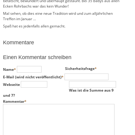
betatscht, bewundert und überhaupt gestaunt. Bei 35 Babys aus allen
Ecken Rohrbachs war das kein Wunder!
Mal sehen, ob dies eine neue Tradition wird und zum alljährlichen
Treffen im Januar …
Spaß hat es jedenfalls allen gemacht.
Kommentare
Einen Kommentar schreiben
Pflichtfeld
Pflichtfeld
Sicherheitsfrage
*
Name
*
Pflichtfeld
E-Mail (wird nicht veröffentlicht)
*
Webseite
Was ist die Summe aus 9
und 7?
Pflichtfeld
Kommentar
*