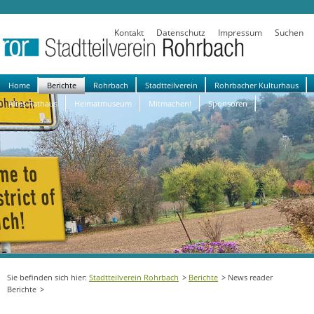
Kontakt
Datenschutz
Impressum
Suchen
Navigation
Home
Berichte
Rohrbach
Stadtteilverein
Rohrbacher Kulturhaus
überspringen
Altes Rathaus
Heimatmuseum
Mitmachen!
Sponsoren
Stadtteilverein Rohrbach
Berichte
News reader
Berichte