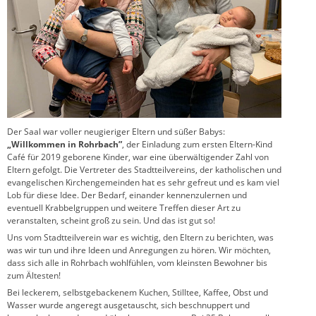
Der Saal war voller neugieriger Eltern und süßer Babys:
„Willkommen in Rohrbach”
, der Einladung zum ersten Eltern-Kind
Café für 2019 geborene Kinder, war eine überwältigender Zahl von
Eltern gefolgt. Die Vertreter des Stadtteilvereins, der katholischen und
evangelischen Kirchengemeinden hat es sehr gefreut und es kam viel
Lob für diese Idee. Der Bedarf, einander kennenzulernen und
eventuell Krabbelgruppen und weitere Treffen dieser Art zu
veranstalten, scheint groß zu sein. Und das ist gut so!
Uns vom Stadtteilverein war es wichtig, den Eltern zu berichten, was
was wir tun und ihre Ideen und Anregungen zu hören. Wir möchten,
dass sich alle in Rohrbach wohlfühlen, vom kleinsten Bewohner bis
zum Ältesten!
Bei leckerem, selbstgebackenem Kuchen, Stilltee, Kaffee, Obst und
Wasser wurde angeregt ausgetauscht, sich beschnuppert und