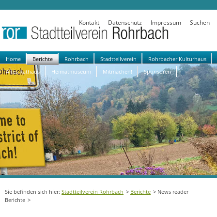
Kontakt
Datenschutz
Impressum
Suchen
Navigation
Home
Berichte
Rohrbach
Stadtteilverein
Rohrbacher Kulturhaus
überspringen
Altes Rathaus
Heimatmuseum
Mitmachen!
Sponsoren
Stadtteilverein Rohrbach
Berichte
News reader
Berichte