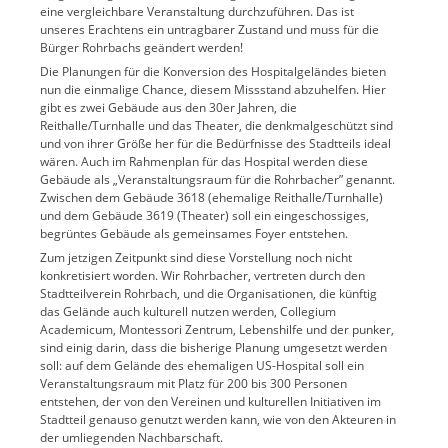
eine vergleichbare Veranstaltung durchzuführen. Das ist
unseres Erachtens ein untragbarer Zustand und muss für die
Bürger Rohrbachs geändert werden!
Die Planungen für die Konversion des Hospitalgeländes bieten
nun die einmalige Chance, diesem Missstand abzuhelfen. Hier
gibt es zwei Gebäude aus den 30er Jahren, die
Reithalle/Turnhalle und das Theater, die denkmalgeschützt sind
und von ihrer Größe her für die Bedürfnisse des Stadtteils ideal
wären. Auch im Rahmenplan für das Hospital werden diese
Gebäude als „Veranstaltungsraum für die Rohrbacher” genannt.
Zwischen dem Gebäude 3618 (ehemalige Reithalle/Turnhalle)
und dem Gebäude 3619 (Theater) soll ein eingeschossiges,
begrüntes Gebäude als gemeinsames Foyer entstehen.
Zum jetzigen Zeitpunkt sind diese Vorstellung noch nicht
konkretisiert worden. Wir Rohrbacher, vertreten durch den
Stadtteilverein Rohrbach, und die Organisationen, die künftig
das Gelände auch kulturell nutzen werden, Collegium
Academicum, Montessori Zentrum, Lebenshilfe und der punker,
sind einig darin, dass die bisherige Planung umgesetzt werden
soll: auf dem Gelände des ehemaligen US-Hospital soll ein
Veranstaltungsraum mit Platz für 200 bis 300 Personen
entstehen, der von den Vereinen und kulturellen Initiativen im
Stadtteil genauso genutzt werden kann, wie von den Akteuren in
der umliegenden Nachbarschaft.