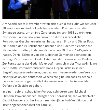
Am Abend des 9. November trafen sich auch dieses Jahr wieder über
70 Personen im Stadtteil Rohrbach, an dem Platz, wo einst die
Synagoge stand, um an ihre Zerstörung im Jahr 1938 zu erinnern.
Nachdem Claudia Rink vom punker an dieses schreckliche
Rohrbacher Geschehen erinnert hatte, lasen Birgit und Dieter Roos,
die Namen der 75 Rohrbacher Jüdinnen und Juden vor, ebenso die
Namen der Straßen, in denen sie zwischen 1933 und 1945 gelebt
haben. Daniel Schmidt von der jüdischen Gemeinde beendete die
würdige Zeremonie am Gedenkstein mit der Lesung eines Psalms.
Zur Fortsetzung der Gedenkfeier traf man sich in der Thoraxklinik, wo
der Stadtteilvereinsvorsitzende Hans-Jürgen Fuchs in seiner
Begrüßung daran erinnerte, dass es auch heute wieder den Versuch
einer Revision der deutschen Geschichte gibt und dass es deshalb
heute umso wichtiger ist, die Erinnerung wach zu halten und den
Opfern ein Gesicht zu geben.
In einem sehr anschaulichen Vortrag schilderte dann Michael
Ehmann, Präventionsbeauftragter der Thoraxklinik, die wechselvolle
Geschichte der aus Berlin stammenden Jüdin Ruth Veit Simon und
ihrer angesehenen Berliner Familie.