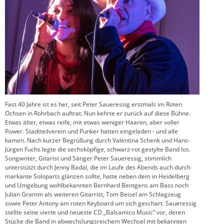
Fast 40 Jahre ist es her, seit Peter Saueressig erstmals im Roten
Ochsen in Rohrbach auftrat. Nun kehrte er zurück auf diese Bühne.
Etwas älter, etwas reife, mit etwas weniger Haaren, aber voller
Power. Stadtteilverein und Punker hatten eingeladen - und alle
kamen. Nach kurzer Begrüßung durch Valentina Schenk und Hans-
Jürgen Fuchs legte die sechsköpfige, schwarz-rot gestylte Band los.
Songwriter, Gitarist und Sänger Peter Saueressig, stimmlich
unterstützt durch Jenny Badal, die im Laufe des Abends auch durch
markante Soloparts glänzen sollte, hatte neben dem in Heidelberg
und Umgebung wohlbekannten Bernhard Bentgens am Bass noch
Julian Gramm als weiteren Gitarrist, Tom Beisel am Schlagzeug
sowie Peter Antony am roten Keyboard um sich geschart. Saueressig
stellte seine vierte und neueste CD „Balsamico Music“ vor, deren
Stücke die Band in abwechslungsreichem Wechsel mit bekannten