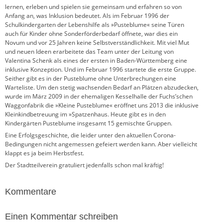
lernen, erleben und spielen sie gemeinsam und erfahren so von
Anfang an, was Inklusion bedeutet. Als im Februar 1996 der
Schulkindergarten der Lebenshilfe als »Pusteblume« seine Türen
auch für Kinder ohne Sonderförderbedarf öffnete, war dies ein
Novum und vor 25 Jahren keine Selbstverständlichkeit. Mit viel Mut
und neuen Ideen erarbeitete das Team unter der Leitung von
Valentina Schenk als eines der ersten in Baden-Württemberg eine
inklusive Konzeption. Und im Februar 1996 startete die erste Gruppe.
Seither gibt es in der Pusteblume ohne Unterbrechungen eine
Warteliste. Um den stetig wachsenden Bedarf an Plätzen abzudecken,
wurde im März 2009 in der ehemaligen Kesselhalle der Fuchs’schen
Waggonfabrik die »Kleine Pusteblume« eröffnet uns 2013 die inklusive
Kleinkindbetreuung im »Spatzenhaus. Heute gibt es in den
Kindergärten Pusteblume insgesamt 15 gemischte Gruppen.
Eine Erfolgsgeschichte, die leider unter den aktuellen Corona-
Bedingungen nicht angemessen gefeiert werden kann. Aber vielleicht
klappt es ja beim Herbstfest.
Der Stadtteilverein gratuliert jedenfalls schon mal kräftig!
Kommentare
Einen Kommentar schreiben