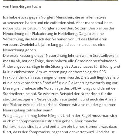
von Hans-Jürgen Fuchs
Ich habe etwas gegen Nörgler. Menschen, die an allem etwas
auszusetzen haben und nie zufrieden sind. Aber manchmal ist es
notwendig, selbst zum Nörgler zu werden. So zum Beispiel bei der
Neuordnung der Plakatierung in Heidelberg. Da gab es eine
Verordnung, die faktisch den Vereinen vor Ort das Plakatieren
verboten. Zweieinhalb Jahre lang galt diese – nun soll es eine
Neuordnung geben.
Die erste Fassung dieser Neuordnung lehnten wir im Stadtteilverein
massiv ab, mit der Folge, dass nahezu alle Gemeinderatsfraktionen
Änderungsvorschläge in die Sitzung des Ausschusses für Bildung und
Kultur einbrachten. Am weitesten ging der Vorschlag der SPD
Fraktion, der dann auch angenommen wurde. Die Stadt liegt deshalb
nun einen veränderten Entwurf für die Plakatierungsverordnung vor.
Diese greift nahezu alle Vorschläge des SPD-Antrags und damit der
Stadtteilvereine auf. So wird zum Beispiel der Nutzerkreis für die
stadtteilbezogenen Netze deutlich ausgedehnt und auch die Anzahl
der Plakate wird deutlich erhöht. Können wir also mit der geplanten
Neuregelung zufrieden sein?
Wie gesagt, ich mag keine Nörgler. Und in der Regel muss man sich
auch mit Kompromissen zufrieden geben. Aber manche
Kompromisse sind faul und enthalten ein kleines Element, was dazu
führt, dass der Kompromiss insgesamt entwertet wird. Und das ist