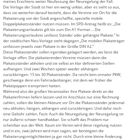
meines Erachtens weiter Neufassung der Neuregelung der Fall.
Die Vorlage der Stadt ist hier ein wenig unklar, aber es sieht so aus,
dass sie weiterhin darauf besteht, dass die Vereine vor Ort für die
Plakatierung von der Stadt angeschaffte, spezielle mobile
Doppelplakatsständer nutzen müssen. Im SPD-Antrag heißt es: „Die
Plakatierungserlaubnis gilt bis zum Din A1-Format … Die
Plakatierungserlaubnis umfasst Ständer oder gehängte Plakate.” In
der städtischen Neu-Vorlage steht dagegen „Die mobilen Plakatträger
umfassen jeweils zwei Plakate in der Größe DIN A2.”
Diese Plakatständer sollen irgendwo gelagert werden, wo lässt die
Vorlage offen. Die plakatierenden Vereine müssen dann die
Plakatsständer abholen und sie selbst an klar definierten Stellen
aufhängen. Und zwei Wochen später wieder abhängen
zurückbringen. 15 bis 30 Plakatständer. Da reicht kein ormaler PKW,
geschweige denn ein Fahrradanhänger, mit dem wir früher die
Plakatpappen transprtiert hatten.
Während also die großen Veranstalter ihre Plakate direkt an die
Plakatierfirmen liefern lassen und im Anschluss nur eine Rechnung
zahlen, sollen die kleinen Akteure vor Ort die Plakatsständer jedesmal
neu abholen, hängen, abhängen und zurückbringen. Und dafür noch
eine Gebühr zahlen. Fazit: Auch die Neuregelung der Neuregelung ist
nur äußerst schwer handhabbar. Sie schafft das Problem nur
scheinbar aus der Welt. Kaum ein Verein wird diese regelung nutzen
und in ein, zwei Jahren wird man sagen, wir benötigten die
Plakatierungsmöglichkeiten ja gar nicht. Durch eine kleine Änderung