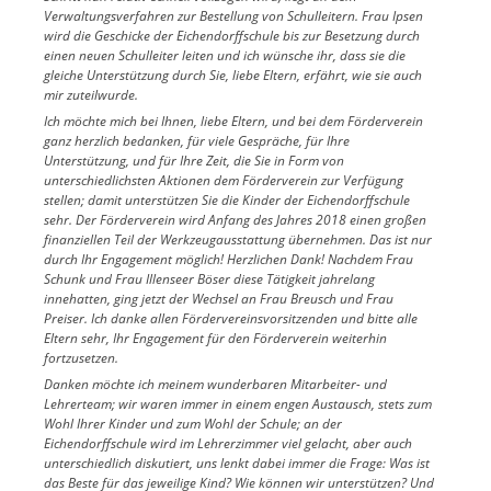
Verwaltungsverfahren zur Bestellung von Schulleitern. Frau Ipsen
wird die Geschicke der Eichendorffschule bis zur Besetzung durch
einen neuen Schulleiter leiten und ich wünsche ihr, dass sie die
gleiche Unterstützung durch Sie, liebe Eltern, erfährt, wie sie auch
mir zuteilwurde.
Ich möchte mich bei Ihnen, liebe Eltern, und bei dem Förderverein
ganz herzlich bedanken, für viele Gespräche, für Ihre
Unterstützung, und für Ihre Zeit, die Sie in Form von
unterschiedlichsten Aktionen dem Förderverein zur Verfügung
stellen; damit unterstützen Sie die Kinder der Eichendorffschule
sehr. Der Förderverein wird Anfang des Jahres 2018 einen großen
finanziellen Teil der Werkzeugausstattung übernehmen. Das ist nur
durch Ihr Engagement möglich! Herzlichen Dank! Nachdem Frau
Schunk und Frau Illenseer Böser diese Tätigkeit jahrelang
innehatten, ging jetzt der Wechsel an Frau Breusch und Frau
Preiser. Ich danke allen Fördervereinsvorsitzenden und bitte alle
Eltern sehr, Ihr Engagement für den Förderverein weiterhin
fortzusetzen.
Danken möchte ich meinem wunderbaren Mitarbeiter- und
Lehrerteam; wir waren immer in einem engen Austausch, stets zum
Wohl Ihrer Kinder und zum Wohl der Schule; an der
Eichendorffschule wird im Lehrerzimmer viel gelacht, aber auch
unterschiedlich diskutiert, uns lenkt dabei immer die Frage: Was ist
das Beste für das jeweilige Kind? Wie können wir unterstützen? Und