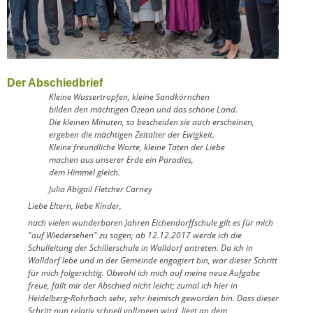
Der Abschiedbrief
Kleine Wassertropfen, kleine Sandkörnchen
bilden den mächtigen Ozean und das schöne Land.
Die kleinen Minuten, so bescheiden sie auch erscheinen,
ergeben die mächtigen Zeitalter der Ewigkeit.
Kleine freundliche Worte, kleine Taten der Liebe
machen aus unserer Erde ein Paradies,
dem Himmel gleich.
Julia Abigail Fletcher Carney
Liebe Eltern, liebe Kinder,
nach vielen wunderbaren Jahren Eichendorffschule gilt es für mich
"auf Wiedersehen" zu sagen; ab 12.12.2017 werde ich die
Schulleitung der Schillerschule in Walldorf antreten. Da ich in
Walldorf lebe und in der Gemeinde engagiert bin, war dieser Schritt
für mich folgerichtig. Obwohl ich mich auf meine neue Aufgabe
freue, fällt mir der Abschied nicht leicht; zumal ich hier in
Heidelberg-Rohrbach sehr, sehr heimisch geworden bin. Dass dieser
Schritt nun relativ schnell vollzogen wird, liegt an dem