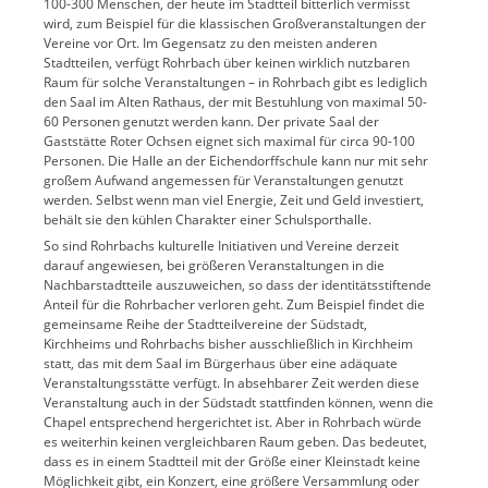
100-300 Menschen, der heute im Stadtteil bitterlich vermisst
wird, zum Beispiel für die klassischen Großveranstaltungen der
Vereine vor Ort. Im Gegensatz zu den meisten anderen
Stadtteilen, verfügt Rohrbach über keinen wirklich nutzbaren
Raum für solche Veranstaltungen – in Rohrbach gibt es lediglich
den Saal im Alten Rathaus, der mit Bestuhlung von maximal 50-
60 Personen genutzt werden kann. Der private Saal der
Gaststätte Roter Ochsen eignet sich maximal für circa 90-100
Personen. Die Halle an der Eichendorffschule kann nur mit sehr
großem Aufwand angemessen für Veranstaltungen genutzt
werden. Selbst wenn man viel Energie, Zeit und Geld investiert,
behält sie den kühlen Charakter einer Schulsporthalle.
So sind Rohrbachs kulturelle Initiativen und Vereine derzeit
darauf angewiesen, bei größeren Veranstaltungen in die
Nachbarstadtteile auszuweichen, so dass der identitätsstiftende
Anteil für die Rohrbacher verloren geht. Zum Beispiel findet die
gemeinsame Reihe der Stadtteilvereine der Südstadt,
Kirchheims und Rohrbachs bisher ausschließlich in Kirchheim
statt, das mit dem Saal im Bürgerhaus über eine adäquate
Veranstaltungsstätte verfügt. In absehbarer Zeit werden diese
Veranstaltung auch in der Südstadt stattfinden können, wenn die
Chapel entsprechend hergerichtet ist. Aber in Rohrbach würde
es weiterhin keinen vergleichbaren Raum geben. Das bedeutet,
dass es in einem Stadtteil mit der Größe einer Kleinstadt keine
Möglichkeit gibt, ein Konzert, eine größere Versammlung oder