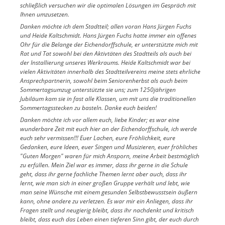
schließlich versuchen wir die optimalen Lösungen im Gespräch mit
Ihnen umzusetzen.
Danken möchte ich dem Stadtteil; allen voran Hans Jürgen Fuchs
und Heide Kaltschmidt. Hans Jürgen Fuchs hatte immer ein offenes
Ohr für die Belange der Eichendorffschule, er unterstützte mich mit
Rat und Tat sowohl bei den Aktivtäten des Stadtteils als auch bei
der Installierung unseres Werkraums. Heide Kaltschmidt war bei
vielen Aktivitäten innerhalb des Stadtteilvereins meine stets ehrliche
Ansprechpartnerin, sowohl beim Seniorenherbst als auch beim
Sommertagsumzug unterstützte sie uns; zum 1250jährigen
Jubiläum kam sie in fast alle Klassen, um mit uns die traditionellen
Sommertagsstecken zu basteln. Danke euch beiden!
Danken möchte ich vor allem euch, liebe Kinder; es war eine
wunderbare Zeit mit euch hier an der Eichendorffschule, ich werde
euch sehr vermissen!!! Euer Lachen, eure Fröhlichkeit, eure
Gedanken, eure Ideen, euer Singen und Musizieren, euer fröhliches
"Guten Morgen" waren für mich Ansporn, meine Arbeit bestmöglich
zu erfüllen. Mein Ziel war es immer, dass ihr gerne in die Schule
geht, dass ihr gerne fachliche Themen lernt aber auch, dass ihr
lernt, wie man sich in einer großen Gruppe verhält und lebt, wie
man seine Wünsche mit einem gesunden Selbstbewusstsein äußern
kann, ohne andere zu verletzen. Es war mir ein Anliegen, dass ihr
Fragen stellt und neugierig bleibt, dass ihr nachdenkt und kritisch
bleibt, dass euch das Leben einen tieferen Sinn gibt, der euch durch