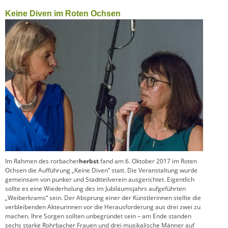
Keine Diven im Roten Ochsen
Im Rahmen des rorbacher
herbst
fand am 6. Oktober 2017 im Roten
Ochsen die Aufführung „Keine Diven” statt. Die Veranstaltung wurde
gemeinsam von punker und Stadtteilverein ausgerichtet. Eigentlich
sollte es eine Wiederholung des im Jubiläumsjahrs aufgeführten
„Weiberkrams“ sein. Der Absprung einer der Künstlerinnen stellte die
verbleibenden Akteurinnen vor die Herausforderung aus drei zwei zu
machen. Ihre Sorgen sollten unbegründet sein – am Ende standen
sechs starke Rohrbacher Frauen und drei musikalische Männer auf