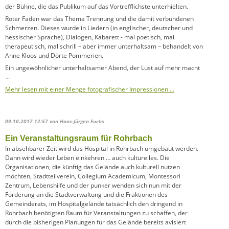
der Bühne, die das Publikum auf das Vortrefflichste unterhielten.
Roter Faden war das Thema Trennung und die damit verbundenen
Schmerzen. Dieses wurde in Liedern (in englischer, deutscher und
hessischer Sprache), Dialogen, Kabarett - mal poetisch, mal
therapeutisch, mal schrill – aber immer unterhaltsam – behandelt von
Anne Kloos und Dörte Pommerien.
Ein ungewöhnlicher unterhaltsamer Abend, der Lust auf mehr macht
…
Mehr lesen mit einer Menge fotografischer Impressionen …
09.10.2017 12:57
von Hans-Jürgen Fuchs
Ein Veranstaltungsraum für Rohrbach
In absehbarer Zeit wird das Hospital in Rohrbach umgebaut werden.
Dann wird wieder Leben einkehren … auch kulturelles. Die
Organisationen, die künftig das Gelände auch kulturell nutzen
möchten, Stadtteilverein, Collegium Academicum, Montessori
Zentrum, Lebenshilfe und der punker wenden sich nun mit der
Forderung an die Stadtverwaltung und die Fraktionen des
Gemeinderats, im Hospitalgelände tatsächlich den dringend in
Rohrbach benötigten Raum für Veranstaltungen zu schaffen, der
durch die bisherigen Planungen für das Gelände bereits avisiert