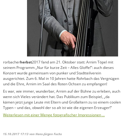
rorbacher
herbst
2017 fand am 21. Oktober statt: Arnim Töpel mit
seinem Programm „Nur für kurze Zeit – Alles Gloffe!”: auch dieses
Konzert wurde gemeinsam von punker und Stadtteilverein
ausgerichtet. Zum 6. Mal in 10 Jahren hatte Rohrbach das Vergnügen
und die Ehre, Arnim im Saal des Roten Ochsen zu empfangen!
Es war, wie immer, wunderbar, Arnim auf der Bühne zu erleben, auch
wenn sich Vieles verändert hat. Das Publikum zum Beispiel, „da
kämen jetzt junge Leute mit Eltern und Großeltern zu so einem coolen
Typen – und das, obwohl der so alt ist wie die eigenen Erzeuger!“
Weiterlesen mit einer Menge fotografischer Impressionen …
15.10.2017 17:13
von Hans-Jürgen Fuchs