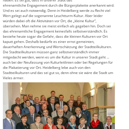
haben. Es sei gut, dass in unserer Stadt das
ehrenamtliche Engagement durch die Bürgerplakette anerkannt wird.
Und es sei auch notwendig. Denn in Heidelberg werde zu Recht viel
Wert gelegt auf die sogenannte Leuchtturm-Kultur. Aber leider
würden dabei oft die Aktivitäten vor Ort, die „kleine Kultur”,
übersehen. Man nehme sie meist einfach als gegeben hin. Doch sei
das ehrenamtliche Engagement keinesfalls selbstverständlich. Es
bestehe heute sogar die Gefahr, dass die kleinen Kulturen vor Ort
kaputt gehen. Deshalb bedürfe es einer ernst gemeinten,
dauerhaften Anerkennung und Wertschätzung der Stadtteilkulturen.
Die Stadtteilkulturen müssen ganz selbstverständlich immer
mitgedacht werden, wenn es um die Kultur in unserer Stadt geht …
auch bei der Neufassung von Kulturleitlinien oder bei Regelungen für
die Plakatierung vor Ort. Heidelberg lebe auch von den
Stadtteilkulturen und das sei gut so, denn ohne sie wäre die Stadt um
Vieles ärmer.