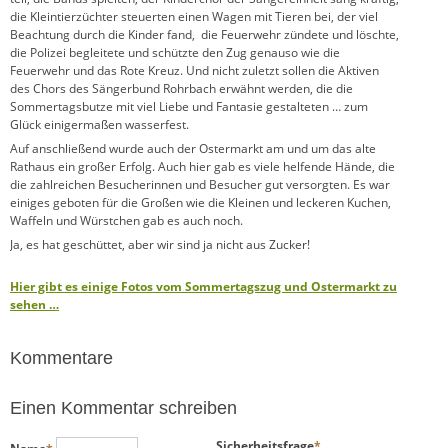
die Kleintierzüchter steuerten einen Wagen mit Tieren bei, der viel
Beachtung durch die Kinder fand, die Feuerwehr zündete und löschte,
die Polizei begleitete und schützte den Zug genauso wie die
Feuerwehr und das Rote Kreuz. Und nicht zuletzt sollen die Aktiven
des Chors des Sängerbund Rohrbach erwähnt werden, die die
Sommertagsbutze mit viel Liebe und Fantasie gestalteten … zum
Glück einigermaßen wasserfest.
Auf anschließend wurde auch der Ostermarkt am und um das alte
Rathaus ein großer Erfolg. Auch hier gab es viele helfende Hände, die
die zahlreichen Besucherinnen und Besucher gut versorgten. Es war
einiges geboten für die Großen wie die Kleinen und leckeren Kuchen,
Waffeln und Würstchen gab es auch noch.
Ja, es hat geschüttet, aber wir sind ja nicht aus Zucker!
Hier gibt es einige Fotos vom Sommertagszug und Ostermarkt zu
sehen …
Kommentare
Einen Kommentar schreiben
Pflichtfeld
Pflichtfeld
Sicherheitsfrage
*