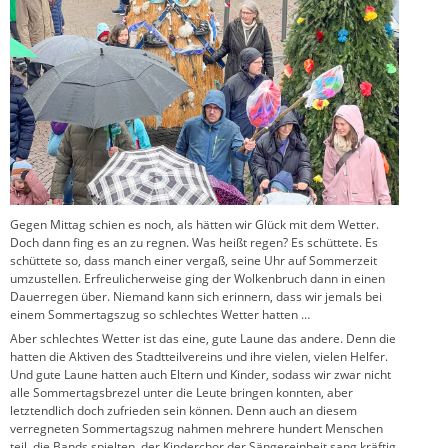
Gegen Mittag schien es noch, als hätten wir Glück mit dem Wetter.
Doch dann fing es an zu regnen. Was heißt regen? Es schüttete. Es
schüttete so, dass manch einer vergaß, seine Uhr auf Sommerzeit
umzustellen. Erfreulicherweise ging der Wolkenbruch dann in einen
Dauerregen über. Niemand kann sich erinnern, dass wir jemals bei
einem Sommertagszug so schlechtes Wetter hatten …
Aber schlechtes Wetter ist das eine, gute Laune das andere. Denn die
hatten die Aktiven des Stadtteilvereins und ihre vielen, vielen Helfer.
Und gute Laune hatten auch Eltern und Kinder, sodass wir zwar nicht
alle Sommertagsbrezel unter die Leute bringen konnten, aber
letztendlich doch zufrieden sein können. Denn auch an diesem
verregneten Sommertagszug nahmen mehrere hundert Menschen
teil, die Bands spielten, der Kinderchor der Sängereinheit sang kräftig,