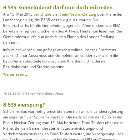
B 535: Gemeinderat darf nun doch mitreden
Am 15. Mai 2013
berichtete die Rhein-Neckar-Zeitung
über Pläne der
Landesregierung, die B535 vierspurig auszubauen. Die
Einspruchsfrist für die Gemeinden gegen die Pläne endete laut RNZ
bereits am Tag des Erscheinen des Artikels. Heute nun lesen wir, der
Gemeinderat dürfe nun doch zu den Plänen des Landes Stellung
nehmen.
Informiert werden und gefragt werden sollten unseres Erachtens
aber nicht nur Ausschuss und Gemeinderat, sondern vor allem die
betroffenen Stadtteile Rohrbach und Kirchheim, d. h. deren
Bezirksbeiräte und Stadtteilvereine.
B
Weiterlesen …
535:
Gemeinderat
darf
15.05.2013 17:38
von Hans-Jürgen Fuchs
nun
doch
B 535 vierspurig?
mitreden
Schon ihr Bau war heftig umstritten und nun will die Landesregierung
sie sogar auf vier Spuren erweitern. Die Rede ist von der B535. In der
Rhein-Neckar-Zeitung vom 15. Mai berichtet, Timo Teufert über diese
Pläne. Bei den Gemeinderäten im Stadtentwicklungs- und
Verkehrsausschuss sei, so Timo Teufert weiter, die Verärgerung über
die Ausbaunachricht vor allem bei Grünen und SPD groß gewesen.