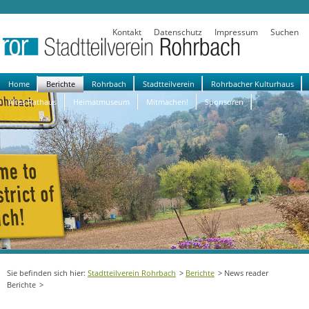
Kontakt
Datenschutz
Impressum
Suchen
Navigation
Home
Berichte
Rohrbach
Stadtteilverein
Rohrbacher Kulturhaus
überspringen
Altes Rathaus
Heimatmuseum
Mitmachen!
Sponsoren
Stadtteilverein Rohrbach
Berichte
News reader
Berichte