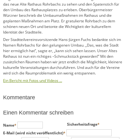
das neue Alte Rathaus Rohrbachs zu sehen und den Spatenstich für
den Umbau des Rathausplatzes zu erleben. Oberbürgermeister
Würzner beschrieb die Umbaumaßnahmen im Rathaus und die
geplanten Maßnahmen am Platz. Er gratulierte Rohrbach zu dem
schönen neuen Ort und betonte die Wichtigkeit der kulturellem
Identität der Stadtteile.
Der Stadtteilvereinsvorsitzende Hans-Jürgen Fuchs bedankte sich im
Namen Rohrbachs für den gelungenen Umbau. „Das, was die Stadt
hier ermöglich hat”, sagte er, „kann sich sehen lassen. Unser Altes
Rathaus ist nun ein richtiges –Schmuckstück geworden!” Mit den
zusätzlichen Räumen haben wir jetzt endlich die Möglichkeit, kleinere
kulturelle Veranstaltungen durchzuführen. Und auch für die Vereine
wird sich die Raumproblematik ein wenig entspannen.
Ein Bericht mit Fotos und Videos …
Kommentare
Einen Kommentar schreiben
Pflichtfeld
Pflichtfeld
Sicherheitsfrage
*
Name
*
Pflichtfeld
E-Mail (wird nicht veröffentlicht)
*