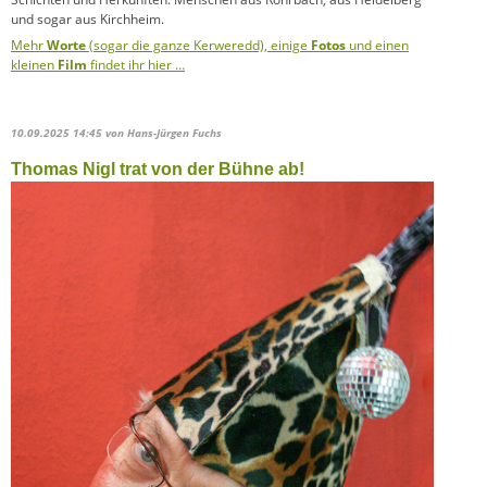
und sogar aus Kirchheim.
Mehr
Worte
(sogar die ganze Kerweredd), einige
Fotos
und einen
kleinen
Film
findet ihr hier …
10.09.2025 14:45
von Hans-Jürgen Fuchs
Thomas Nigl trat von der Bühne ab!