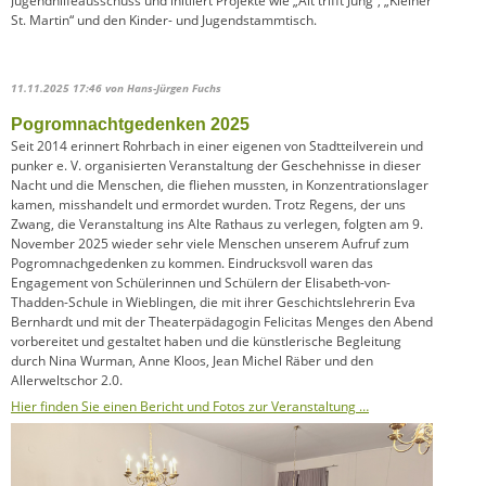
Jugendhilfeausschuss und initiiert Projekte wie „Alt trifft Jung“, „Kleiner
St. Martin“ und den Kinder- und Jugendstammtisch.
11.11.2025 17:46
von Hans-Jürgen Fuchs
Pogromnachtgedenken 2025
Seit 2014 erinnert Rohrbach in einer eigenen von Stadtteilverein und
punker e. V. organisierten Veranstaltung der Geschehnisse in dieser
Nacht und die Menschen, die fliehen mussten, in Konzentrationslager
kamen, misshandelt und ermordet wurden. Trotz Regens, der uns
Zwang, die Veranstaltung ins Alte Rathaus zu verlegen, folgten am 9.
November 2025 wieder sehr viele Menschen unserem Aufruf zum
Pogromnachgedenken zu kommen. Eindrucksvoll waren das
Engagement von Schülerinnen und Schülern der Elisabeth-von-
Thadden-Schule in Wieblingen, die mit ihrer Geschichtslehrerin Eva
Bernhardt und mit der Theaterpädagogin Felicitas Menges den Abend
vorbereitet und gestaltet haben und die künstlerische Begleitung
durch Nina Wurman, Anne Kloos, Jean Michel Räber und den
Allerweltschor 2.0.
Hier finden Sie einen Bericht und Fotos zur Veranstaltung …