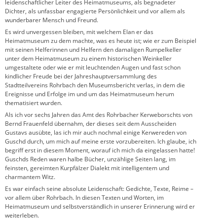
leidenschaftlicher Leiter des Heimatmuseums, als begnadeter
Dichter, als unfassbar engagierte Persönlichkeit und vor allem als
wunderbarer Mensch und Freund.
Es wird unvergessen bleiben, mit welchem Elan er das
Heimatmuseum zu dem machte, was es heute ist; wie er zum Beispiel
mit seinen Helferinnen und Helfern den damaligen Rumpelkeller
unter dem Heimatmuseum zu einem historischen Weinkeller
umgestaltete oder wie er mit leuchtenden Augen und fast schon
kindlicher Freude bei der Jahreshauptversammlung des
Stadtteilvereins Rohrbach den Museumsbericht verlas, in dem die
Ereignisse und Erfolge im und um das Heimatmuseum herum
thematisiert wurden.
Als ich vor sechs Jahren das Amt des Rohrbacher Kerweborschts von
Bernd Frauenfeld übernahm, der dieses seit dem Ausscheiden
Gustavs ausübte, las ich mir auch nochmal einige Kerwereden von
Guschd durch, um mich auf meine erste vorzubereiten. Ich glaube, ich
begriff erst in diesem Moment, worauf ich mich da eingelassen hatte!
Guschds Reden waren halbe Bücher, unzählige Seiten lang, im
feinsten, gereimten Kurpfälzer Dialekt mit intelligentem und
charmantem Witz.
Es war einfach seine absolute Leidenschaft: Gedichte, Texte, Reime –
vor allem über Rohrbach. In diesen Texten und Worten, im
Heimatmuseum und selbstverständlich in unserer Erinnerung wird er
weiterleben.