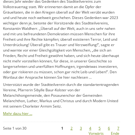
dieses Jahr wieder das Gedenken des Stadtteilvereins zum
Volkstrauertag statt. Wir erinnerten damit an die Opfer der
Gräueltaten, die in den Kriegen überall auf der Welt verübt wurden
und und heute noch weltweit geschehen. Dieses Gedenken war 2023
wichtiger denn je, betonte der Vorsitzende des Stadtteilvereins,
Konstantin Waldherr. „Überall auf der Welt, auch in uns sehr nahen
und mit uns befreundeten Demokratien müssen Menschen für ihre
Freiheit und ihre Rechte kämpfen; überall existieren Terror, Leid und
Unterdrückung! Überall gibt es Trauer und Verzweiflung!”, sagte er
und warnte vor einer Gleichgültigkeit von Menschen, „die sich an
Frieden, Recht und Freiheit gewöhnt haben, und sich heute überhaupt
nicht mehr vorstellen können, für diese, in unserer Geschichte so
langersehnten und unerfüllten Hoffnungen, irgendetwas investieren,
oder gar riskieren zu müssen, schon gar nicht Leib und Leben!”. Den
Wortlaut der Ansprache können Sie hier nachlesen …
Unterstützt wurde der Stadtteilverein durch die standartentragenden
Vereine, Pfarrerin Sibylle Baur-Kolster von der
Melanchthongemeinde, den Posaunenchor der Gemeinden
Melanchthon, Luther, Markus und Christus und durch Modern United
mit seinem Chorleiter Armim Seitz.
Mehr dazu hier …
Seite 1 von 30
1
2
3
4
5
6
7
Vorwärts
Ende