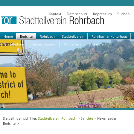
Kontakt
Datenschutz
Impressum
Suchen
Navigation
Home
Berichte
Rohrbach
Stadtteilverein
Rohrbacher Kulturhaus
überspringen
Altes Rathaus
Heimatmuseum
Mitmachen!
Sponsoren
Stadtteilverein Rohrbach
Berichte
News reader
Berichte