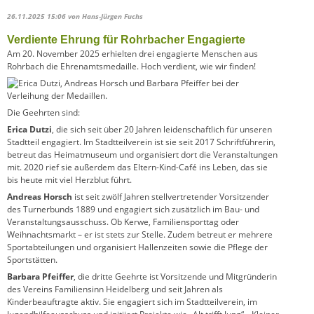
26.11.2025 15:06
von Hans-Jürgen Fuchs
Verdiente Ehrung für Rohrbacher Engagierte
Am 20. November 2025 erhielten drei engagierte Menschen aus
Rohrbach die Ehrenamtsmedaille. Hoch verdient, wie wir finden!
Die Geehrten sind:
Erica Dutzi
, die sich seit über 20 Jahren leidenschaftlich für unseren
Stadtteil engagiert. Im Stadtteilverein ist sie seit 2017 Schriftführerin,
betreut das Heimatmuseum und organisiert dort die Veranstaltungen
mit. 2020 rief sie außerdem das Eltern-Kind-Café ins Leben, das sie
bis heute mit viel Herzblut führt.
Andreas Horsch
ist seit zwölf Jahren stellvertretender Vorsitzender
des Turnerbunds 1889 und engagiert sich zusätzlich im Bau- und
Veranstaltungsausschuss. Ob Kerwe, Familiensporttag oder
Weihnachtsmarkt – er ist stets zur Stelle. Zudem betreut er mehrere
Sportabteilungen und organisiert Hallenzeiten sowie die Pflege der
Sportstätten.
Barbara Pfeiffer
, die dritte Geehrte ist Vorsitzende und Mitgründerin
des Vereins Familiensinn Heidelberg und seit Jahren als
Kinderbeauftragte aktiv. Sie engagiert sich im Stadtteilverein, im