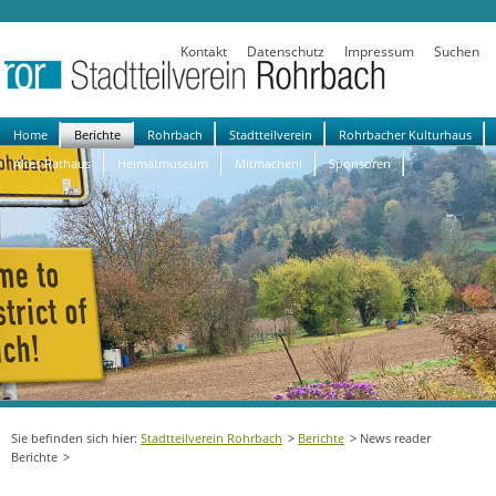
Kontakt
Datenschutz
Impressum
Suchen
Navigation
Home
Berichte
Rohrbach
Stadtteilverein
Rohrbacher Kulturhaus
überspringen
Altes Rathaus
Heimatmuseum
Mitmachen!
Sponsoren
Stadtteilverein Rohrbach
Berichte
News reader
Berichte