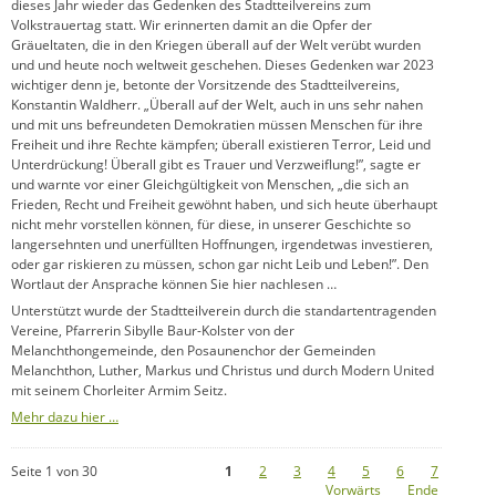
dieses Jahr wieder das Gedenken des Stadtteilvereins zum
Volkstrauertag statt. Wir erinnerten damit an die Opfer der
Gräueltaten, die in den Kriegen überall auf der Welt verübt wurden
und und heute noch weltweit geschehen. Dieses Gedenken war 2023
wichtiger denn je, betonte der Vorsitzende des Stadtteilvereins,
Konstantin Waldherr. „Überall auf der Welt, auch in uns sehr nahen
und mit uns befreundeten Demokratien müssen Menschen für ihre
Freiheit und ihre Rechte kämpfen; überall existieren Terror, Leid und
Unterdrückung! Überall gibt es Trauer und Verzweiflung!”, sagte er
und warnte vor einer Gleichgültigkeit von Menschen, „die sich an
Frieden, Recht und Freiheit gewöhnt haben, und sich heute überhaupt
nicht mehr vorstellen können, für diese, in unserer Geschichte so
langersehnten und unerfüllten Hoffnungen, irgendetwas investieren,
oder gar riskieren zu müssen, schon gar nicht Leib und Leben!”. Den
Wortlaut der Ansprache können Sie hier nachlesen …
Unterstützt wurde der Stadtteilverein durch die standartentragenden
Vereine, Pfarrerin Sibylle Baur-Kolster von der
Melanchthongemeinde, den Posaunenchor der Gemeinden
Melanchthon, Luther, Markus und Christus und durch Modern United
mit seinem Chorleiter Armim Seitz.
Mehr dazu hier …
Seite 1 von 30
1
2
3
4
5
6
7
Vorwärts
Ende