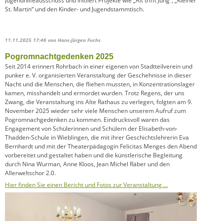
Jugendhilfeausschuss und initiiert Projekte wie „Alt trifft Jung“, „Kleiner
St. Martin“ und den Kinder- und Jugendstammtisch.
11.11.2025 17:46
von Hans-Jürgen Fuchs
Pogromnachtgedenken 2025
Seit 2014 erinnert Rohrbach in einer eigenen von Stadtteilverein und
punker e. V. organisierten Veranstaltung der Geschehnisse in dieser
Nacht und die Menschen, die fliehen mussten, in Konzentrationslager
kamen, misshandelt und ermordet wurden. Trotz Regens, der uns
Zwang, die Veranstaltung ins Alte Rathaus zu verlegen, folgten am 9.
November 2025 wieder sehr viele Menschen unserem Aufruf zum
Pogromnachgedenken zu kommen. Eindrucksvoll waren das
Engagement von Schülerinnen und Schülern der Elisabeth-von-
Thadden-Schule in Wieblingen, die mit ihrer Geschichtslehrerin Eva
Bernhardt und mit der Theaterpädagogin Felicitas Menges den Abend
vorbereitet und gestaltet haben und die künstlerische Begleitung
durch Nina Wurman, Anne Kloos, Jean Michel Räber und den
Allerweltschor 2.0.
Hier finden Sie einen Bericht und Fotos zur Veranstaltung …