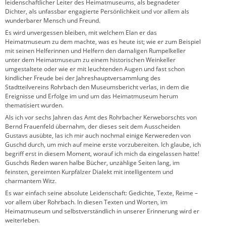
leidenschaftlicher Leiter des Heimatmuseums, als begnadeter
Dichter, als unfassbar engagierte Persönlichkeit und vor allem als
wunderbarer Mensch und Freund.
Es wird unvergessen bleiben, mit welchem Elan er das
Heimatmuseum zu dem machte, was es heute ist; wie er zum Beispiel
mit seinen Helferinnen und Helfern den damaligen Rumpelkeller
unter dem Heimatmuseum zu einem historischen Weinkeller
umgestaltete oder wie er mit leuchtenden Augen und fast schon
kindlicher Freude bei der Jahreshauptversammlung des
Stadtteilvereins Rohrbach den Museumsbericht verlas, in dem die
Ereignisse und Erfolge im und um das Heimatmuseum herum
thematisiert wurden.
Als ich vor sechs Jahren das Amt des Rohrbacher Kerweborschts von
Bernd Frauenfeld übernahm, der dieses seit dem Ausscheiden
Gustavs ausübte, las ich mir auch nochmal einige Kerwereden von
Guschd durch, um mich auf meine erste vorzubereiten. Ich glaube, ich
begriff erst in diesem Moment, worauf ich mich da eingelassen hatte!
Guschds Reden waren halbe Bücher, unzählige Seiten lang, im
feinsten, gereimten Kurpfälzer Dialekt mit intelligentem und
charmantem Witz.
Es war einfach seine absolute Leidenschaft: Gedichte, Texte, Reime –
vor allem über Rohrbach. In diesen Texten und Worten, im
Heimatmuseum und selbstverständlich in unserer Erinnerung wird er
weiterleben.