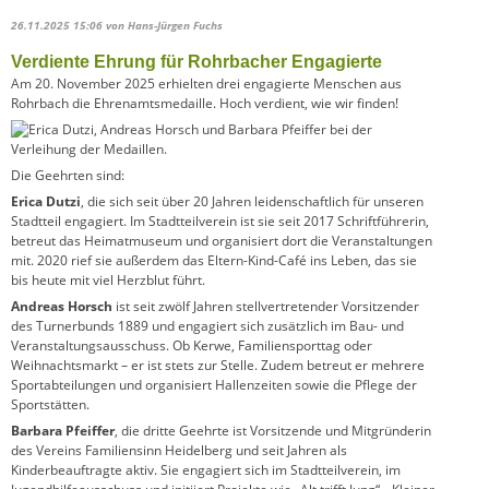
26.11.2025 15:06
von Hans-Jürgen Fuchs
Verdiente Ehrung für Rohrbacher Engagierte
Am 20. November 2025 erhielten drei engagierte Menschen aus
Rohrbach die Ehrenamtsmedaille. Hoch verdient, wie wir finden!
Die Geehrten sind:
Erica Dutzi
, die sich seit über 20 Jahren leidenschaftlich für unseren
Stadtteil engagiert. Im Stadtteilverein ist sie seit 2017 Schriftführerin,
betreut das Heimatmuseum und organisiert dort die Veranstaltungen
mit. 2020 rief sie außerdem das Eltern-Kind-Café ins Leben, das sie
bis heute mit viel Herzblut führt.
Andreas Horsch
ist seit zwölf Jahren stellvertretender Vorsitzender
des Turnerbunds 1889 und engagiert sich zusätzlich im Bau- und
Veranstaltungsausschuss. Ob Kerwe, Familiensporttag oder
Weihnachtsmarkt – er ist stets zur Stelle. Zudem betreut er mehrere
Sportabteilungen und organisiert Hallenzeiten sowie die Pflege der
Sportstätten.
Barbara Pfeiffer
, die dritte Geehrte ist Vorsitzende und Mitgründerin
des Vereins Familiensinn Heidelberg und seit Jahren als
Kinderbeauftragte aktiv. Sie engagiert sich im Stadtteilverein, im