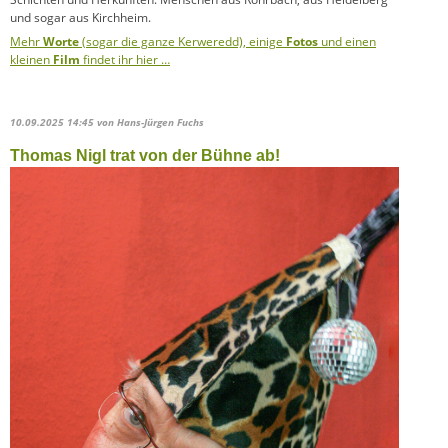
und sogar aus Kirchheim.
Mehr
Worte
(sogar die ganze Kerweredd), einige
Fotos
und einen
kleinen
Film
findet ihr hier …
10.09.2025 14:45
von Hans-Jürgen Fuchs
Thomas Nigl trat von der Bühne ab!