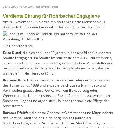
26.11.2025 15:06
von Hans-Jürgen Fuchs
Verdiente Ehrung für Rohrbacher Engagierte
Am 20. November 2025 erhielten drei engagierte Menschen aus
Rohrbach die Ehrenamtsmedaille. Hoch verdient, wie wir finden!
Die Geehrten sind:
Erica Dutzi
, die sich seit über 20 Jahren leidenschaftlich für unseren
Stadtteil engagiert. Im Stadtteilverein ist sie seit 2017 Schriftführerin,
betreut das Heimatmuseum und organisiert dort die Veranstaltungen
mit. 2020 rief sie außerdem das Eltern-Kind-Café ins Leben, das sie
bis heute mit viel Herzblut führt.
Andreas Horsch
ist seit zwölf Jahren stellvertretender Vorsitzender
des Turnerbunds 1889 und engagiert sich zusätzlich im Bau- und
Veranstaltungsausschuss. Ob Kerwe, Familiensporttag oder
Weihnachtsmarkt – er ist stets zur Stelle. Zudem betreut er mehrere
Sportabteilungen und organisiert Hallenzeiten sowie die Pflege der
Sportstätten.
Barbara Pfeiffer
, die dritte Geehrte ist Vorsitzende und Mitgründerin
des Vereins Familiensinn Heidelberg und seit Jahren als
Kinderbeauftragte aktiv. Sie engagiert sich im Stadtteilverein, im