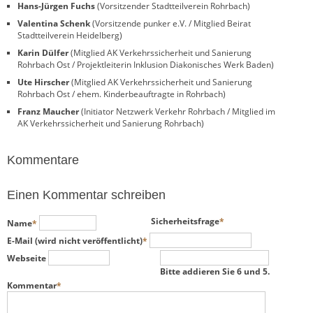
Hans-Jürgen Fuchs
(Vorsitzender Stadtteilverein Rohrbach)
Valentina Schenk
(Vorsitzende punker e.V. / Mitglied Beirat
Stadtteilverein Heidelberg)
Karin Dülfer
(Mitglied AK Verkehrssicherheit und Sanierung
Rohrbach Ost / Projektleiterin Inklusion Diakonisches Werk Baden)
Ute Hirscher
(Mitglied AK Verkehrssicherheit und Sanierung
Rohrbach Ost / ehem. Kinderbeauftragte in Rohrbach)
Franz Maucher
(Initiator Netzwerk Verkehr Rohrbach / Mitglied im
AK Verkehrssicherheit und Sanierung Rohrbach)
Kommentare
Einen Kommentar schreiben
Pflichtfeld
Pflichtfeld
Sicherheitsfrage
*
Name
*
Pflichtfeld
E-Mail (wird nicht veröffentlicht)
*
Webseite
Bitte addieren Sie 6 und 5.
Pflichtfeld
Kommentar
*