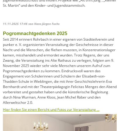
Jugendhilfeausschuss und initiiert Projekte wie „Alt trifft Jung“, „Kleiner
St. Martin“ und den Kinder- und Jugendstammtisch.
11.11.2025 17:46
von Hans-Jürgen Fuchs
Pogromnachtgedenken 2025
Seit 2014 erinnert Rohrbach in einer eigenen von Stadtteilverein und
punker e. V. organisierten Veranstaltung der Geschehnisse in dieser
Nacht und die Menschen, die fliehen mussten, in Konzentrationslager
kamen, misshandelt und ermordet wurden. Trotz Regens, der uns
Zwang, die Veranstaltung ins Alte Rathaus zu verlegen, folgten am 9.
November 2025 wieder sehr viele Menschen unserem Aufruf zum
Pogromnachgedenken zu kommen. Eindrucksvoll waren das
Engagement von Schülerinnen und Schülern der Elisabeth-von-
Thadden-Schule in Wieblingen, die mit ihrer Geschichtslehrerin Eva
Bernhardt und mit der Theaterpädagogin Felicitas Menges den Abend
vorbereitet und gestaltet haben und die künstlerische Begleitung
durch Nina Wurman, Anne Kloos, Jean Michel Räber und den
Allerweltschor 2.0.
Hier finden Sie einen Bericht und Fotos zur Veranstaltung …