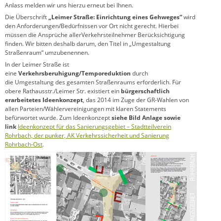
Anlass melden wir uns hierzu erneut bei Ihnen.
Die Überschrift
„Leimer Straße: Einrichtung eines Gehweges“
wird
den Anforderungen/Bedürfnissen vor Ort nicht gerecht. Hierbei
müssen die Ansprüche
aller
Verkehrsteilnehmer Berücksichtigung
finden. Wir bitten deshalb darum, den Titel in „Umgestaltung
Straßenraum“ umzubenennen.
In der Leimer Straße ist
eine
Verkehrsberuhigung/Temporeduktion
durch
die
Umgestaltung des gesamten Straßenraums
erforderlich. Für
obere Rathausstr./Leimer Str. existiert ein
bürgerschaftlich
erarbeitetes
Ideenkonzept
, das 2014 im Zuge der GR-Wahlen von
allen Parteien/Wählervereinigungen mit klaren Statements
befürwortet wurde. Zum Ideenkonzept
siehe Bild Anlage sowie
link
Ideenkonzept für das Sanierungsgebiet – Stadtteilverein
Rohrbach, der punker, AK Verkehrssicherheit und Sanierung
Rohrbach-Ost
.