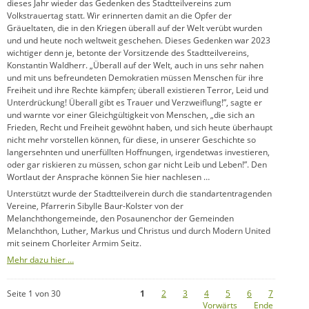
dieses Jahr wieder das Gedenken des Stadtteilvereins zum
Volkstrauertag statt. Wir erinnerten damit an die Opfer der
Gräueltaten, die in den Kriegen überall auf der Welt verübt wurden
und und heute noch weltweit geschehen. Dieses Gedenken war 2023
wichtiger denn je, betonte der Vorsitzende des Stadtteilvereins,
Konstantin Waldherr. „Überall auf der Welt, auch in uns sehr nahen
und mit uns befreundeten Demokratien müssen Menschen für ihre
Freiheit und ihre Rechte kämpfen; überall existieren Terror, Leid und
Unterdrückung! Überall gibt es Trauer und Verzweiflung!”, sagte er
und warnte vor einer Gleichgültigkeit von Menschen, „die sich an
Frieden, Recht und Freiheit gewöhnt haben, und sich heute überhaupt
nicht mehr vorstellen können, für diese, in unserer Geschichte so
langersehnten und unerfüllten Hoffnungen, irgendetwas investieren,
oder gar riskieren zu müssen, schon gar nicht Leib und Leben!”. Den
Wortlaut der Ansprache können Sie hier nachlesen …
Unterstützt wurde der Stadtteilverein durch die standartentragenden
Vereine, Pfarrerin Sibylle Baur-Kolster von der
Melanchthongemeinde, den Posaunenchor der Gemeinden
Melanchthon, Luther, Markus und Christus und durch Modern United
mit seinem Chorleiter Armim Seitz.
Mehr dazu hier …
Seite 1 von 30
1
2
3
4
5
6
7
Vorwärts
Ende