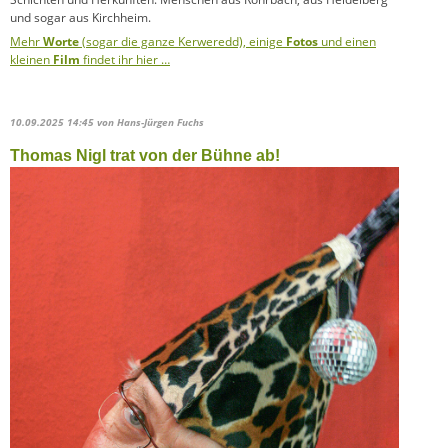
und sogar aus Kirchheim.
Mehr
Worte
(sogar die ganze Kerweredd), einige
Fotos
und einen
kleinen
Film
findet ihr hier …
10.09.2025 14:45
von Hans-Jürgen Fuchs
Thomas Nigl trat von der Bühne ab!