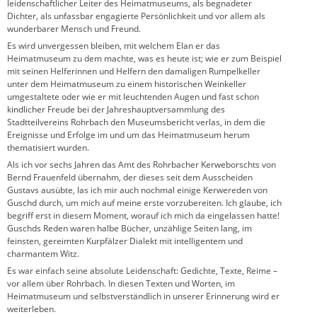
leidenschaftlicher Leiter des Heimatmuseums, als begnadeter
Dichter, als unfassbar engagierte Persönlichkeit und vor allem als
wunderbarer Mensch und Freund.
Es wird unvergessen bleiben, mit welchem Elan er das
Heimatmuseum zu dem machte, was es heute ist; wie er zum Beispiel
mit seinen Helferinnen und Helfern den damaligen Rumpelkeller
unter dem Heimatmuseum zu einem historischen Weinkeller
umgestaltete oder wie er mit leuchtenden Augen und fast schon
kindlicher Freude bei der Jahreshauptversammlung des
Stadtteilvereins Rohrbach den Museumsbericht verlas, in dem die
Ereignisse und Erfolge im und um das Heimatmuseum herum
thematisiert wurden.
Als ich vor sechs Jahren das Amt des Rohrbacher Kerweborschts von
Bernd Frauenfeld übernahm, der dieses seit dem Ausscheiden
Gustavs ausübte, las ich mir auch nochmal einige Kerwereden von
Guschd durch, um mich auf meine erste vorzubereiten. Ich glaube, ich
begriff erst in diesem Moment, worauf ich mich da eingelassen hatte!
Guschds Reden waren halbe Bücher, unzählige Seiten lang, im
feinsten, gereimten Kurpfälzer Dialekt mit intelligentem und
charmantem Witz.
Es war einfach seine absolute Leidenschaft: Gedichte, Texte, Reime –
vor allem über Rohrbach. In diesen Texten und Worten, im
Heimatmuseum und selbstverständlich in unserer Erinnerung wird er
weiterleben.