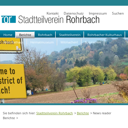
Kontakt
Datenschutz
Impressum
Suchen
Navigation
Home
Berichte
Rohrbach
Stadtteilverein
Rohrbacher Kulturhaus
überspringen
Altes Rathaus
Heimatmuseum
Mitmachen!
Sponsoren
Stadtteilverein Rohrbach
Berichte
News reader
Berichte