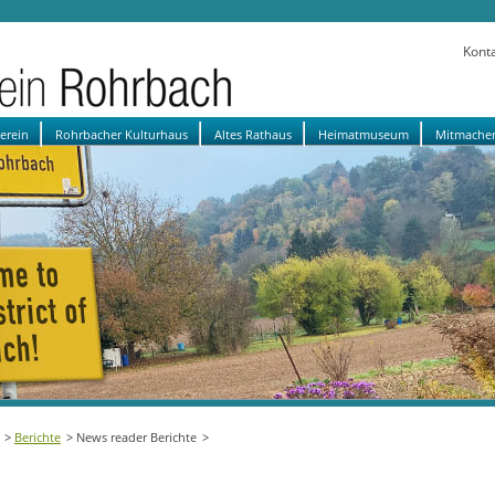
Kont
verein
Rohrbacher Kulturhaus
Altes Rathaus
Heimatmuseum
Mitmache
Berichte
News reader Berichte