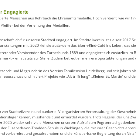
r Engagierte
ierte Menschen aus Rohrbach die Ehrenamtsmedaille. Hoch verdient, wie wir fin
denschaftlich für unseren Stadtteil engagiert. Im Stadtteilverein ist sie seit 2017 S
staltungen mit. 2020 rief sie außerdem das Eltern-Kind-Café ins Leben, das sie b
vertretender Vorsitzender des Turnerbunds 1889 und engagiert sich zusätzlich im
arkt – er ist stets zur Stelle. Zudem betreut er mehrere Sportabteilungen und o
rsitzende und Mitgründerin des Vereins Familiensinn Heidelberg und seit Jahren als
ilfeausschuss und initiiert Projekte wie „Alt trifft Jung“, „Kleiner St. Martin“ und
n von Stadtteilverein und punker e. V. organisierten Veranstaltung der Geschehni
ationslager kamen, misshandelt und ermordet wurden. Trotz Regens, der uns Zwan
ber 2025 wieder sehr viele Menschen unserem Aufruf zum Pogromnachgedenken 
er Elisabeth-von-Thadden-Schule in Wieblingen, die mit ihrer Geschichtslehreri
d vorbereitet und gestaltet haben und die künstlerische Begleitung durch Nina