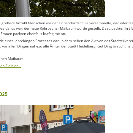
e größere Anzahl Menschen vor der Eichendorffschule versammelte, darunter die
 was da los war: der neue Rohrbacher Maibaum wurde gestellt. Dazu packten kräft
auen packten ebenfalls kräftig mit an.
e eines jahrelangen Prozesses dar, in dem neben den Aktiven des Stadtteilverei
vor allen Dingen nahezu alle Ämter der Stadt Heidelberg. Gut Ding braucht halt
 einen Maibaum.
den Sie hier …
025