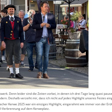
kwerk. Denn leider sind die Zeiten vorbei, in denen ich drei Tage lang quasi pau
ndern. Deshalb verzeiht mir, dass ich nicht auf jedes Highlight unseres Festes ei
bacher Kerwe 2025 war ein einziges Highlight, eingerahmt wie immer von der Er
el-Verbrennung auf dem Kerweplatz.