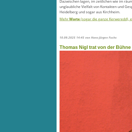
Dazwischen lagen, im zeitlichen wie im räu
unglaubliche Vielfalt von Kontakten und Ge
Heidelberg und sogar aus Kirchheim.
Mehr
Worte
(sogar die ganze Kerweredd), 
10.09.2025 14:45
von Hans-Jürgen Fuchs
Thomas Nigl trat von der Bühne