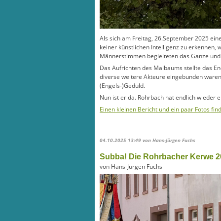
Als sich am Freitag, 26.September 2025 ein
keiner künstlichen Intelligenz zu erkennen,
Männerstimmen begleiteten das Ganze und Fr
Das Aufrichten des Maibaums stellte das End
diverse weitere Akteure eingebunden waren, 
(Engels-)Geduld.
Nun ist er da. Rohrbach hat endlich wieder
Einen kleinen Bericht und ein paar Fotos fin
04.10.2025 13:49
von Hans-Jürgen Fuchs
Subba! Die Rohrbacher Kerwe 2
von Hans-Jürgen Fuchs