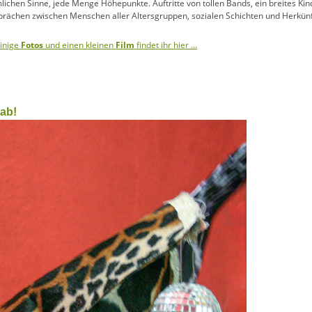
mlichen Sinne, jede Menge Höhepunkte. Auftritte von tollen Bands, ein breites K
sprächen zwischen Menschen aller Altersgruppen, sozialen Schichten und Herkü
einige
Fotos
und einen kleinen
Film
findet ihr hier …
 ab!