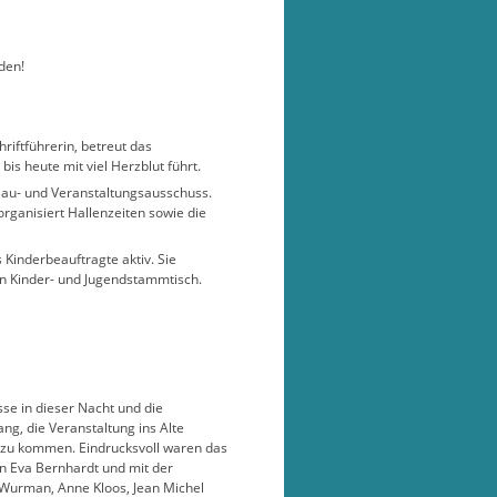
den!
chriftführerin, betreut das
is heute mit viel Herzblut führt.
 Bau- und Veranstaltungsausschuss.
rganisiert Hallenzeiten sowie die
 Kinderbeauftragte aktiv. Sie
 den Kinder- und Jugendstammtisch.
sse in dieser Nacht und die
g, die Veranstaltung ins Alte
zu kommen. Eindrucksvoll waren das
n Eva Bernhardt und mit der
 Wurman, Anne Kloos, Jean Michel