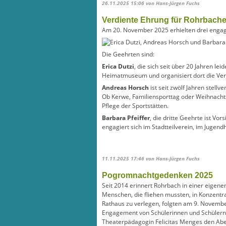
26.11.2025 15:06
von Hans-Jürgen Fuchs
Verdiente Ehrung für Rohrbache
Am 20. November 2025 erhielten drei engag
Die Geehrten sind:
Erica Dutzi
, die sich seit über 20 Jahren lei
Heimatmuseum und organisiert dort die Veran
Andreas Horsch
ist seit zwölf Jahren stell
Ob Kerwe, Familiensporttag oder Weihnachtsm
Pflege der Sportstätten.
Barbara Pfeiffer
, die dritte Geehrte ist Vo
engagiert sich im Stadtteilverein, im Jugendh
11.11.2025 17:46
von Hans-Jürgen Fuchs
Pogromnachtgedenken 2025
Seit 2014 erinnert Rohrbach in einer eigene
Menschen, die fliehen mussten, in Konzentr
Rathaus zu verlegen, folgten am 9. Novem
Engagement von Schülerinnen und Schülern d
Theaterpädagogin Felicitas Menges den Aben