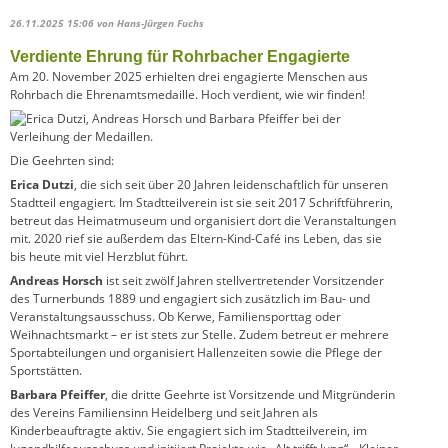
26.11.2025 15:06
von Hans-Jürgen Fuchs
Verdiente Ehrung für Rohrbacher Engagierte
Am 20. November 2025 erhielten drei engagierte Menschen aus
Rohrbach die Ehrenamtsmedaille. Hoch verdient, wie wir finden!
Die Geehrten sind:
Erica Dutzi
, die sich seit über 20 Jahren leidenschaftlich für unseren
Stadtteil engagiert. Im Stadtteilverein ist sie seit 2017 Schriftführerin,
betreut das Heimatmuseum und organisiert dort die Veranstaltungen
mit. 2020 rief sie außerdem das Eltern-Kind-Café ins Leben, das sie
bis heute mit viel Herzblut führt.
Andreas Horsch
ist seit zwölf Jahren stellvertretender Vorsitzender
des Turnerbunds 1889 und engagiert sich zusätzlich im Bau- und
Veranstaltungsausschuss. Ob Kerwe, Familiensporttag oder
Weihnachtsmarkt – er ist stets zur Stelle. Zudem betreut er mehrere
Sportabteilungen und organisiert Hallenzeiten sowie die Pflege der
Sportstätten.
Barbara Pfeiffer
, die dritte Geehrte ist Vorsitzende und Mitgründerin
des Vereins Familiensinn Heidelberg und seit Jahren als
Kinderbeauftragte aktiv. Sie engagiert sich im Stadtteilverein, im