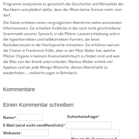
Programm analysierte er geistreich die Geschichte und Mentalität der
Nachbarn und plädiert dafür, dass der Rhein keine Grenze mehr sein
darf.
Die Gäste erlebten einen vergnüglichen Abend mit vielen amüsanten
Informationen. Sie erhielten Einblicke in die noch nicht geschriebene
Grammatik unserer Sprooch, in die Pfälzer Lautverschiebung und in
die hyperkorrekten und halbkorrekten Formen, die beim
Rückübersetzen in die Hochsprache entstehen. Sie erfuhren warum
die Chaise in Frankreich Füße, aber in der Pfalz Räder hat, welche
Pfälzer Organe in keinem Anatomielehrbuch zu finden sind und was
die Bibs von der Kränk unterscheidet. Markus Weber erhielt viel
Applaus und wir jede Menge Wünsche, diesen Abend bald zu
wiederholen … vielleicht sogar in Rohrbach.
Kommentare
Einen Kommentar schreiben
Pflichtfeld
Pflichtfeld
Sicherheitsfrage
*
Name
*
Pflichtfeld
E-Mail (wird nicht veröffentlicht)
*
Webseite
Was ist die Summe aus 6