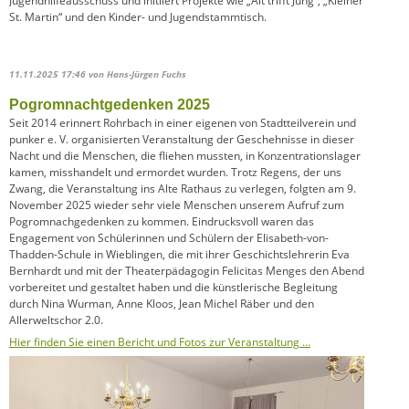
Jugendhilfeausschuss und initiiert Projekte wie „Alt trifft Jung“, „Kleiner
St. Martin“ und den Kinder- und Jugendstammtisch.
11.11.2025 17:46
von Hans-Jürgen Fuchs
Pogromnachtgedenken 2025
Seit 2014 erinnert Rohrbach in einer eigenen von Stadtteilverein und
punker e. V. organisierten Veranstaltung der Geschehnisse in dieser
Nacht und die Menschen, die fliehen mussten, in Konzentrationslager
kamen, misshandelt und ermordet wurden. Trotz Regens, der uns
Zwang, die Veranstaltung ins Alte Rathaus zu verlegen, folgten am 9.
November 2025 wieder sehr viele Menschen unserem Aufruf zum
Pogromnachgedenken zu kommen. Eindrucksvoll waren das
Engagement von Schülerinnen und Schülern der Elisabeth-von-
Thadden-Schule in Wieblingen, die mit ihrer Geschichtslehrerin Eva
Bernhardt und mit der Theaterpädagogin Felicitas Menges den Abend
vorbereitet und gestaltet haben und die künstlerische Begleitung
durch Nina Wurman, Anne Kloos, Jean Michel Räber und den
Allerweltschor 2.0.
Hier finden Sie einen Bericht und Fotos zur Veranstaltung …