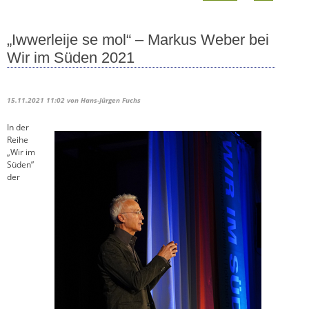
„Iwwerleije se mol“ – Markus Weber bei
Wir im Süden 2021
15.11.2021 11:02
von Hans-Jürgen Fuchs
In der
Reihe
„Wir im
Süden”
der