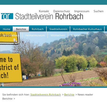
Kontakt
Datenschutz
Impressum
Suchen
Navigation
Home
Berichte
Rohrbach
Stadtteilverein
Rohrbacher Kulturhaus
überspringen
Altes Rathaus
Heimatmuseum
Mitmachen!
Sponsoren
Stadtteilverein Rohrbach
Berichte
News reader
Berichte