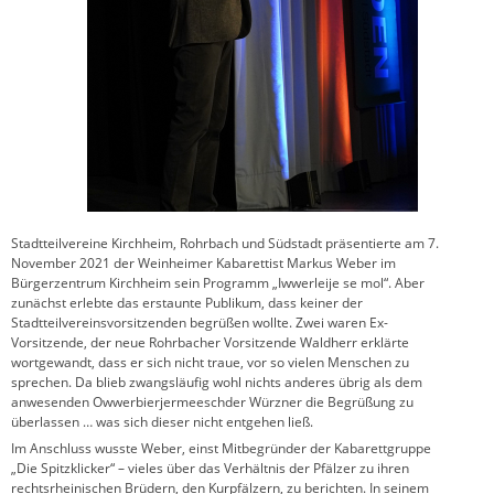
Stadtteilvereine Kirchheim, Rohrbach und Südstadt präsentierte am 7.
November 2021 der Weinheimer Kabarettist Markus Weber im
Bürgerzentrum Kirchheim sein Programm „Iwwerleije se mol“. Aber
zunächst erlebte das erstaunte Publikum, dass keiner der
Stadtteilvereinsvorsitzenden begrüßen wollte. Zwei waren Ex-
Vorsitzende, der neue Rohrbacher Vorsitzende Waldherr erklärte
wortgewandt, dass er sich nicht traue, vor so vielen Menschen zu
sprechen. Da blieb zwangsläufig wohl nichts anderes übrig als dem
anwesenden Owwerbierjermeeschder Würzner die Begrüßung zu
überlassen … was sich dieser nicht entgehen ließ.
Im Anschluss wusste Weber, einst Mitbegründer der Kabarettgruppe
„Die Spitzklicker“ – vieles über das Verhältnis der Pfälzer zu ihren
rechtsrheinischen Brüdern, den Kurpfälzern, zu berichten. In seinem