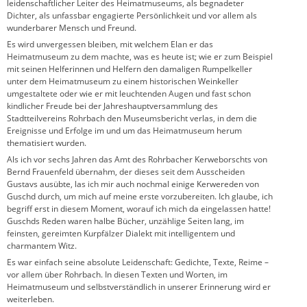
leidenschaftlicher Leiter des Heimatmuseums, als begnadeter
Dichter, als unfassbar engagierte Persönlichkeit und vor allem als
wunderbarer Mensch und Freund.
Es wird unvergessen bleiben, mit welchem Elan er das
Heimatmuseum zu dem machte, was es heute ist; wie er zum Beispiel
mit seinen Helferinnen und Helfern den damaligen Rumpelkeller
unter dem Heimatmuseum zu einem historischen Weinkeller
umgestaltete oder wie er mit leuchtenden Augen und fast schon
kindlicher Freude bei der Jahreshauptversammlung des
Stadtteilvereins Rohrbach den Museumsbericht verlas, in dem die
Ereignisse und Erfolge im und um das Heimatmuseum herum
thematisiert wurden.
Als ich vor sechs Jahren das Amt des Rohrbacher Kerweborschts von
Bernd Frauenfeld übernahm, der dieses seit dem Ausscheiden
Gustavs ausübte, las ich mir auch nochmal einige Kerwereden von
Guschd durch, um mich auf meine erste vorzubereiten. Ich glaube, ich
begriff erst in diesem Moment, worauf ich mich da eingelassen hatte!
Guschds Reden waren halbe Bücher, unzählige Seiten lang, im
feinsten, gereimten Kurpfälzer Dialekt mit intelligentem und
charmantem Witz.
Es war einfach seine absolute Leidenschaft: Gedichte, Texte, Reime –
vor allem über Rohrbach. In diesen Texten und Worten, im
Heimatmuseum und selbstverständlich in unserer Erinnerung wird er
weiterleben.