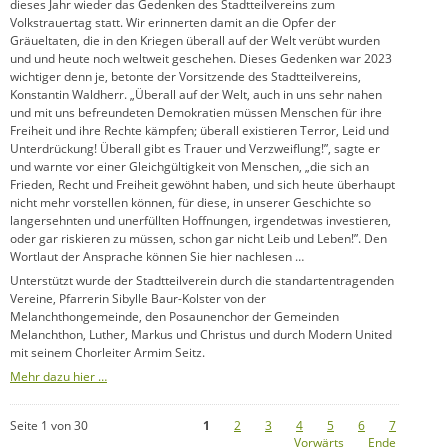
dieses Jahr wieder das Gedenken des Stadtteilvereins zum
Volkstrauertag statt. Wir erinnerten damit an die Opfer der
Gräueltaten, die in den Kriegen überall auf der Welt verübt wurden
und und heute noch weltweit geschehen. Dieses Gedenken war 2023
wichtiger denn je, betonte der Vorsitzende des Stadtteilvereins,
Konstantin Waldherr. „Überall auf der Welt, auch in uns sehr nahen
und mit uns befreundeten Demokratien müssen Menschen für ihre
Freiheit und ihre Rechte kämpfen; überall existieren Terror, Leid und
Unterdrückung! Überall gibt es Trauer und Verzweiflung!”, sagte er
und warnte vor einer Gleichgültigkeit von Menschen, „die sich an
Frieden, Recht und Freiheit gewöhnt haben, und sich heute überhaupt
nicht mehr vorstellen können, für diese, in unserer Geschichte so
langersehnten und unerfüllten Hoffnungen, irgendetwas investieren,
oder gar riskieren zu müssen, schon gar nicht Leib und Leben!”. Den
Wortlaut der Ansprache können Sie hier nachlesen …
Unterstützt wurde der Stadtteilverein durch die standartentragenden
Vereine, Pfarrerin Sibylle Baur-Kolster von der
Melanchthongemeinde, den Posaunenchor der Gemeinden
Melanchthon, Luther, Markus und Christus und durch Modern United
mit seinem Chorleiter Armim Seitz.
Mehr dazu hier …
Seite 1 von 30
1
2
3
4
5
6
7
Vorwärts
Ende