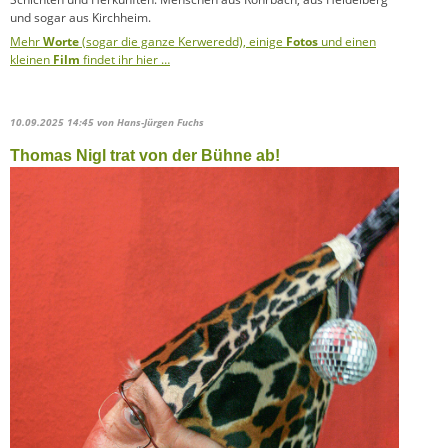
und sogar aus Kirchheim.
Mehr
Worte
(sogar die ganze Kerweredd), einige
Fotos
und einen
kleinen
Film
findet ihr hier …
10.09.2025 14:45
von Hans-Jürgen Fuchs
Thomas Nigl trat von der Bühne ab!