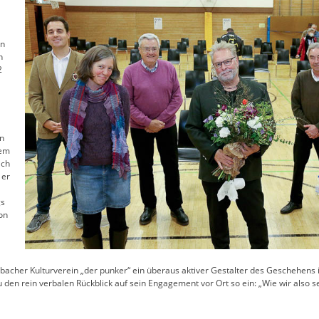
nn
n
2
nn
sem
ich
 er
gs
on
her Kulturverein „der punker“ ein überaus aktiver Gestalter des Geschehens in 
en rein verbalen Rückblick auf sein Engagement vor Ort so ein: „Wie wir also se