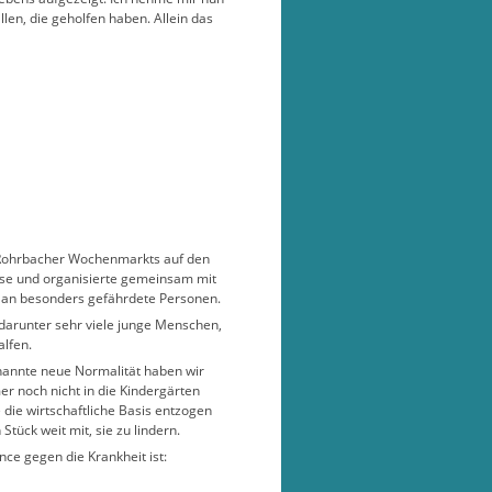
en, die geholfen haben. Allein das
es Rohrbacher Wochenmarkts auf den
iese und organisierte gemeinsam mit
 an besonders gefährdete Personen.
n, darunter sehr viele junge Menschen,
alfen.
enannte neue Normalität haben wir
r noch nicht in die Kindergärten
die wirtschaftliche Basis entzogen
tück weit mit, sie zu lindern.
nce gegen die Krankheit ist: