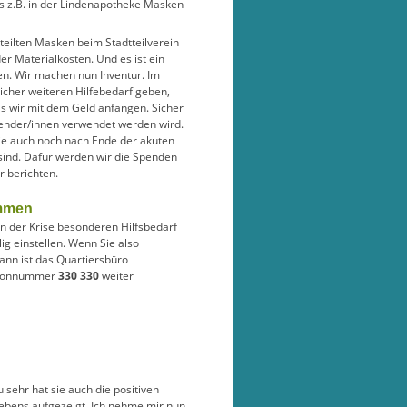
es z.B. in der Lindenapotheke Masken
rteilten Masken beim Stadtteilverein
r Materialkosten. Und es ist ein
en. Wir machen nun Inventur. Im
icher weiteren Hilfebedarf geben,
s wir mit dem Geld anfangen. Sicher
Spender/innen verwendet werden wird.
ie auch noch nach Ende der akuten
 sind. Dafür werden wir die Spenden
 berichten.
mmen
in der Krise besonderen Hilfsbedarf
lig einstellen. Wenn Sie also
dann ist das Quartiersbüro
lefonnummer
330 330
weiter
 sehr hat sie auch die positiven
bens aufgezeigt. Ich nehme mir nun