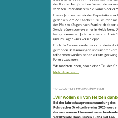
der Rohrbacher jüdischen Gemeinde versa
verlesen unter anderem die Namen der erm
Dieses Jahr wollten wir der Deportation der
gedenken. Am 22. Oktober 1940 wurden me
der Pfalz mit Zügen nach Frankreich deporti
Sonderzügen startete einer in Heidelberg. Di
festgenommenen Juden wurden zum Gleis 1
und ins Lager Gurs verschleppt.
Doch die Corona Pandemie verhinderte die G
geltenden Bestimmungen und unserer Veran
teilnehmen würden, sahen wir uns gezwunge
Form abzusagen.
Wir möchten Ihnen jedoch einen Teil des Gep
Mehr dazu hier …
17.10.2020 15:53
von Hans-Jürgen Fuchs
„Wir wollen dir von Herzen dank
Bei der Jahreshauptversammmlung des
Rohrbacher Stadtteilvereins 2020 wurde
der aus seinem Ehrenamt ausscheidende
Vorsitzende Hans-Jürgen Fuchs mit Lob