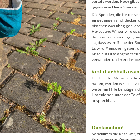
verteilt worden. Noch gibt 
gegen eine kleine Spende.
Die Spenden, die für die ve
eingegangen sind, decken de
bisschen was übrig geblieb
Herbst und Winter wird es s
dann werden überlegen, wa
ist, dass es im Sinne der 
Es wird Menschen geben, d
Krise auf Hilfe angewiesen
verwenden und hier darüber
#rohrbachhältzusa
Die Hilfe für Menschen die 
hatten, werden wir nicht völ
weiterhin Hilfe benötigen, 
Hasenleiser unter der Te
ansprechbar.
Dankeschön!
So schlimm die Krise war, zu
Seiten unseres Zusammenle