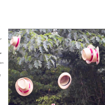
e
er
u
den
1