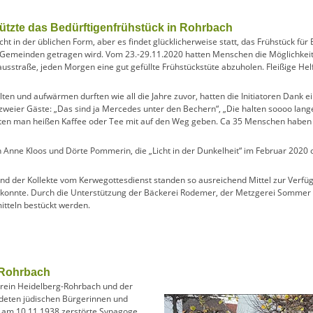
stützte das Bedürftigenfrühstück in Rohrbach
cht in der üblichen Form, aber es findet glücklicherweise statt, das Frühstück für
emeinden getragen wird. Vom 23.-29.11.2020 hatten Menschen die Möglichkeit, 
sstraße, jeden Morgen eine gut gefüllte Frühstückstüte abzuholen. Fleißige Hel
alten und aufwärmen durften wie all die Jahre zuvor, hatten die Initiatoren Dank
 zweier Gäste: „Das sind ja Mercedes unter den Bechern“, „Die halten soooo la
nten man heißen Kaffee oder Tee mit auf den Weg geben. Ca 35 Menschen haben 
Anne Kloos und Dörte Pommerin, die „Licht in der Dunkelheit“ im Februar 2020 
d der Kollekte vom Kerwegottesdienst standen so ausreichend Mittel zur Verfü
en konnte. Durch die Unterstützung der Bäckerei Rodemer, der Metzgerei Sommer
itteln bestückt werden.
 Rohrbach
verein Heidelberg-Rohrbach und der
rdeten jüdischen Bürgerinnen und
e am 10.11.1938 zerstörte Synagoge