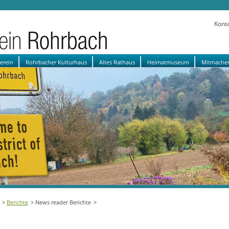
Kont
verein
Rohrbacher Kulturhaus
Altes Rathaus
Heimatmuseum
Mitmache
Berichte
News reader Berichte