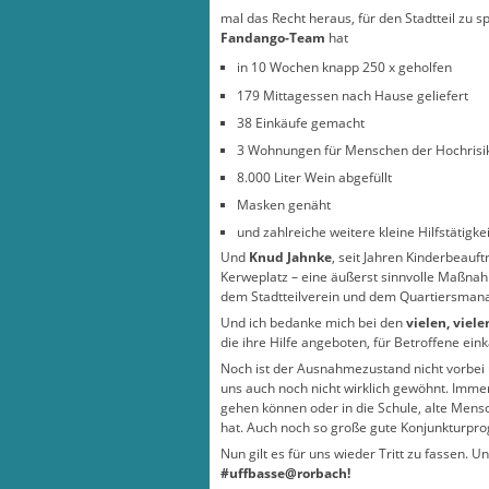
mal das Recht heraus, für den Stadtteil zu
Fandango-Team
hat
in 10 Wochen knapp 250 x geholfen
179 Mittagessen nach Hause geliefert
38 Einkäufe gemacht
3 Wohnungen für Menschen der Hochrisi
8.000 Liter Wein abgefüllt
Masken genäht
und zahlreiche weitere kleine Hilfstätig
Und
Knud Jahnke
, seit Jahren Kinderbeauf
Kerweplatz – eine äußerst sinnvolle Maßnahm
dem Stadtteilverein und dem Quartiersmana
Und ich bedanke mich bei den
vielen, viel
die ihre Hilfe angeboten, für Betroffene ei
Noch ist der Ausnahmezustand nicht vorbei u
uns auch noch nicht wirklich gewöhnt. Imme
gehen können oder in die Schule, alte Mens
hat. Auch noch so große gute Konjunkturprog
Nun gilt es für uns wieder Tritt zu fassen. 
#uffbasse@rorbach!