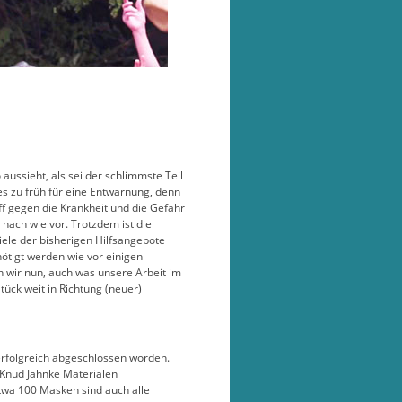
ussieht, als sei der schlimmste Teil
 es zu früh für eine Entwarnung, denn
ff gegen die Krankheit und die Gefahr
 nach wie vor. Trotzdem ist die
viele der bisherigen Hilfsangebote
nötigt werden wie vor einigen
 wir nun, auch was unsere Arbeit im
 Stück weit in Richtung (neuer)
erfolgreich abgeschlossen worden.
 Knud Jahnke Materialen
etwa 100 Masken sind auch alle