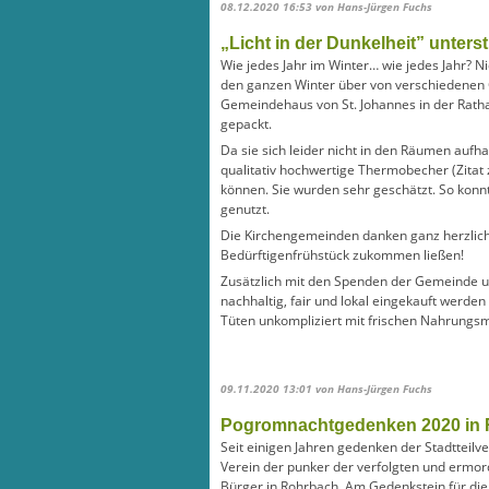
08.12.2020 16:53
von Hans-Jürgen Fuchs
„Licht in der Dunkelheit” unter
Wie jedes Jahr im Winter… wie jedes Jahr? Ni
den ganzen Winter über von verschiedenen G
Gemeindehaus von St. Johannes in der Rathau
gepackt.
Da sie sich leider nicht in den Räumen aufh
qualitativ hochwertige Thermobecher (Zitat
können. Sie wurden sehr geschätzt. So kon
genutzt.
Die Kirchengemeinden danken ganz herzlich 
Bedürftigenfrühstück zukommen ließen!
Zusätzlich mit den Spenden der Gemeinde un
nachhaltig, fair und lokal eingekauft werd
Tüten unkompliziert mit frischen Nahrungsm
09.11.2020 13:01
von Hans-Jürgen Fuchs
Pogromnachtgedenken 2020 in
Seit einigen Jahren gedenken der Stadtteil
Verein der punker der verfolgten und ermo
Bürger in Rohrbach. Am Gedenkstein für di