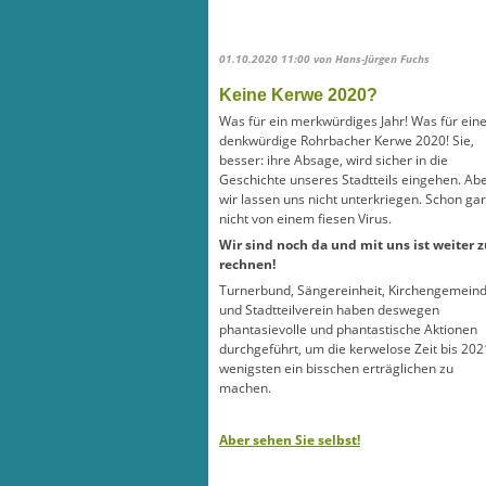
01.10.2020 11:00
von Hans-Jürgen Fuchs
Keine Kerwe 2020?
Was für ein merkwürdiges Jahr! Was für ein
denkwürdige Rohrbacher Kerwe 2020! Sie,
besser: ihre Absage, wird sicher in die
Geschichte unseres Stadtteils eingehen. Ab
wir lassen uns nicht unterkriegen. Schon gar
nicht von einem fiesen Virus.
Wir sind noch da und mit uns ist weiter z
rechnen!
Turnerbund, Sängereinheit, Kirchengemein
und Stadtteilverein haben deswegen
phantasievolle und phantastische Aktionen
durchgeführt, um die kerwelose Zeit bis 202
wenigsten ein bisschen erträglichen zu
machen.
Aber sehen Sie selbst!