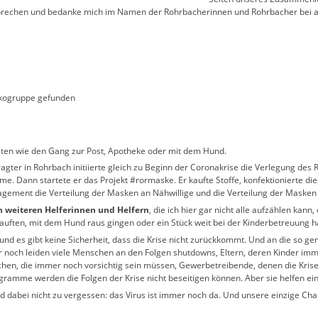
 sprechen und bedanke mich im Namen der Rohrbacherinnen und Rohrbacher bei all
kogruppe gefunden
keiten wie den Gang zur Post, Apotheke oder mit dem Hund.
tragter in Rohrbach initiierte gleich zu Beginn der Coronakrise die Verlegung d
e. Dann startete er das Projekt #rormaske. Er kaufte Stoffe, konfektionierte d
gement die Verteilung der Masken an Nähwillige und die Verteilung der Masken
en weiteren Helferinnen und Helfern
, die ich hier gar nicht alle aufzählen kan
nkauften, mit dem Hund raus gingen oder ein Stück weit bei der Kinderbetreuung h
nd es gibt keine Sicherheit, dass die Krise nicht zurückkommt. Und an die so g
r noch leiden viele Menschen an den Folgen shutdowns, Eltern, deren Kinder imme
chen, die immer noch vorsichtig sein müssen, Gewerbetreibende, denen die Krise 
ramme werden die Folgen der Krise nicht beseitigen können. Aber sie helfen ein S
Und dabei nicht zu vergessen: das Virus ist immer noch da. Und unsere einzige Cha